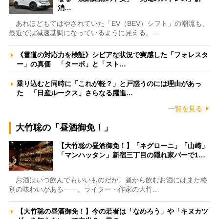
消…
あれほどもてはやされていた「EV（BEV）シフト」の潮流も、
最近では減速基調になっているように見える。…
《雪道の対応力を検証》シビアな状況で実感した「フォレスタ
ー」の真価 「ターボ」と「スト…
乗り込むと同時に「これが軽？」と戸惑うのには理由があっ
た 「日産ルークス」さらなる躍進…
一覧を見る
大竹聡の「昼酒御免！」
【大竹聡の昼酒御免！】「ネグローニ」「山崎」
「マンハッタン」新宿三丁目の隠れ家バーで1…
お酒はいつ飲んでもいいものだが、昼から飲むお酒にはまた格
別の味わいがある――。ライター・作家の大竹…
【大竹聡の昼酒御免！】今の若者は「なめろう」や「キヌカツ