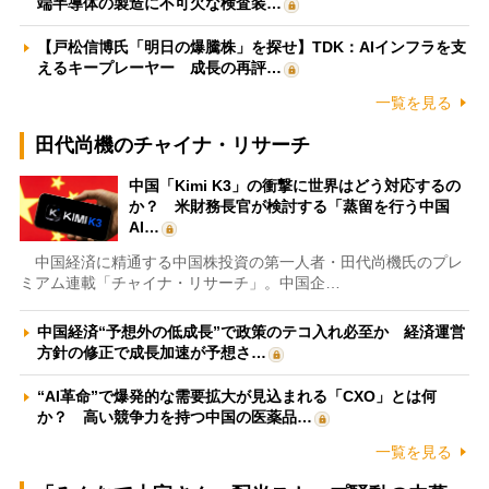
端半導体の製造に不可欠な検査装…
【戸松信博氏「明日の爆騰株」を探せ】TDK：AIインフラを支
えるキープレーヤー 成長の再評…
一覧を見る
田代尚機のチャイナ・リサーチ
中国「Kimi K3」の衝撃に世界はどう対応するの
か？ 米財務長官が検討する「蒸留を行う中国
AI…
中国経済に精通する中国株投資の第一人者・田代尚機氏のプレ
ミアム連載「チャイナ・リサーチ」。中国企…
中国経済“予想外の低成長”で政策のテコ入れ必至か 経済運営
方針の修正で成長加速が予想さ…
“AI革命”で爆発的な需要拡大が見込まれる「CXO」とは何
か？ 高い競争力を持つ中国の医薬品…
一覧を見る