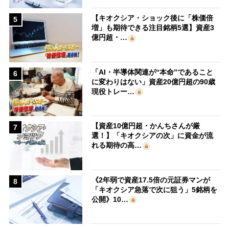
【キオクシア・ショック後に「株価倍
5
増」も期待できる注目銘柄5選】資産3
億円超・…
「AI・半導体関連が“本命”であること
6
に変わりはない」資産20億円超の90歳
現役トレー…
【資産10億円超・かんちさんが厳
7
選！】「キオクシアの次」に資金が流
れる期待の高…
《2年弱で資産17.5倍の元証券マンが
8
「キオクシア急落で次に狙う」5銘柄を
公開》10…