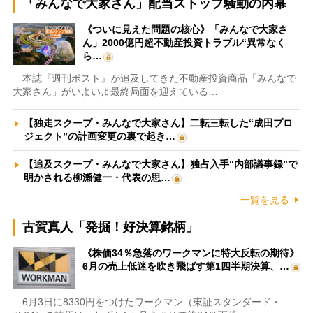
「みんなで大家さん」配当ストップ騒動の内幕
《ついに見えた問題の核心》「みんなで大家さ
ん」2000億円超不動産投資トラブル“異常なく
ら…
本誌『週刊ポスト』が追及してきた不動産投資商品「みんなで
大家さん」がいよいよ最終局面を迎えている…
【独走スクープ・みんなで大家さん】二転三転した“成田プロ
ジェクト”の計画変更の裏で起き…
【追及スクープ・みんなで大家さん】独占入手“内部議事録”で
明かされる柳瀬健一・代表の思…
一覧を見る
古賀真人「発掘！好決算銘柄」
《株価34％急落のワークマンに特大反転の期待》
6月の売上低迷を吹き飛ばす第1四半期決算、…
6月3日に8330円をつけたワークマン（東証スタンダード・