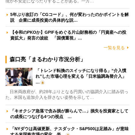
境が不安定になったりすることがある。一方…
5年ぶり改訂の「CGコード」、何が変わったのかポイントを解
説 企業に成長投資の具体的な説…
【令和のPKOか】GPIFをめぐる片山財務相の「円資産への投
資拡大」発言の波紋 「国債重視」…
一覧を見る
森口亮「まるわかり市況分析」
「トレンド転換のスイッチになり得る」“介入慣
れ”した市場心理を変える「日米協調為替介入」
…
日米両政府が、約28年ぶりとなる円買いの協調介入に踏み切っ
た。米国も追加介入を辞さない姿勢を示して…
「キオクシア急落で含み損が膨らんで…」損失を投資家として
の成長につなげる4つの視点 …
「NYダウは高値更新、ナスダック・S&P500は足踏み」が意味
する米国株市場の変化 半…