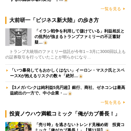
一覧を見る
大前研一「ビジネス新大陸」の歩き方
「イラン戦争を利用して儲けている」利益相反と
の批判が強まるトランプファミリーの不正蓄財
疑…
トランプ大統領のファミリー信託が今年1～3月に3000回以上も
の証券取引を行っていたことが明らかになり…
「いつ暴発してもおかしくはない」イーロン・マスク氏とスペ
ースXが抱えるリスクの数々「絶対…
【3メガバンクは純利益5兆円超】銀行、商社、ゼネコンは最高
益続出の一方で、中小企業・…
一覧を見る
投資ノウハウ満載コミック「俺がカブ番長！」
「売り時」を逃さないトレンド見極め術 投資コ
ミック「俺がカブ番長！」【第11回】