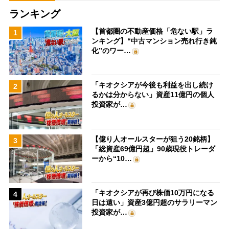
ランキング
【首都圏の不動産価格「危ない駅」ラ
1
ンキング】“中古マンション売れ行き鈍
化”のワー…
「キオクシアが今後も利益を出し続け
2
るかは分からない」資産11億円の個人
投資家が…
【億り人オールスターが狙う20銘柄】
3
「総資産69億円超」90歳現役トレーダ
ーから“10…
「キオクシアが再び株価10万円になる
4
日は遠い」資産3億円超のサラリーマン
投資家が…