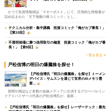
かつて投資情報雑誌「マネーポスト」にて、圧倒的な情報量が
詰め込まれた「天下無敵の株コミック」とし…
テクニカル分析・集中講義 投資コミック「俺がカブ番長！」
【第10回】
不透明相場に勝つ信用取引の極意 投資コミック「俺がカブ番
長！」【第9回】
一覧を見る
戸松信博の明日の爆騰株を探せ！
【戸松信博氏「明日の爆騰株」を探せ】トーメン
デバイス：サムスンを通じて世界のAIメモリ需
要…
新聞や雑誌など多数の金融メディアに出演するグローバルリン
クアドバイザーズ代表の戸松信博氏が、最新…
【戸松信博氏「明日の爆騰株」を探せ】レーザーテック：最先