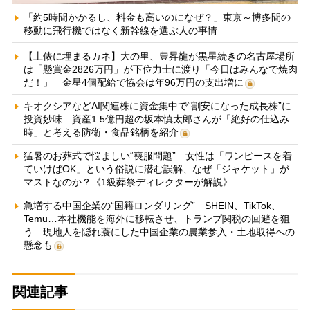
「約5時間かかるし、料金も高いのになぜ？」東京～博多間の
移動に飛行機ではなく新幹線を選ぶ人の事情
【土俵に埋まるカネ】大の里、豊昇龍が黒星続きの名古屋場所
は「懸賞金2826万円」が下位力士に渡り「今日はみんなで焼肉
だ！」 金星4個配給で協会は年96万円の支出増に
キオクシアなどAI関連株に資金集中で“割安になった成長株”に
投資妙味 資産1.5億円超の坂本慎太郎さんが「絶好の仕込み
時」と考える防衛・食品銘柄を紹介
猛暑のお葬式で悩ましい“喪服問題” 女性は「ワンピースを着
ていけばOK」という俗説に潜む誤解、なぜ「ジャケット」が
マストなのか？《1級葬祭ディレクターが解説》
急増する中国企業の“国籍ロンダリング” SHEIN、TikTok、
Temu…本社機能を海外に移転させ、トランプ関税の回避を狙
う 現地人を隠れ蓑にした中国企業の農業参入・土地取得への
懸念も
関連記事