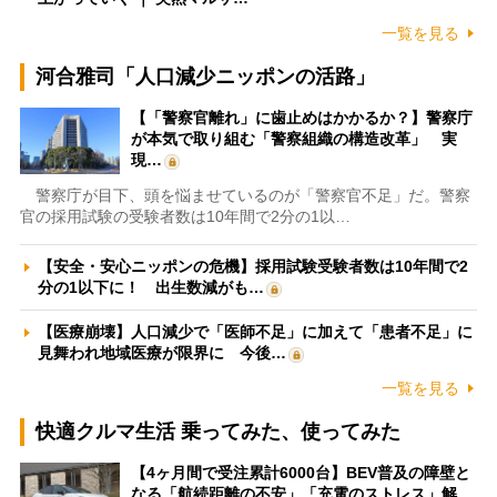
一覧を見る
河合雅司「人口減少ニッポンの活路」
【「警察官離れ」に歯止めはかかるか？】警察庁
が本気で取り組む「警察組織の構造改革」 実
現…
警察庁が目下、頭を悩ませているのが「警察官不足」だ。警察
官の採用試験の受験者数は10年間で2分の1以…
【安全・安心ニッポンの危機】採用試験受験者数は10年間で2
分の1以下に！ 出生数減がも…
【医療崩壊】人口減少で「医師不足」に加えて「患者不足」に
見舞われ地域医療が限界に 今後…
一覧を見る
快適クルマ生活 乗ってみた、使ってみた
【4ヶ月間で受注累計6000台】BEV普及の障壁と
なる「航続距離の不安」「充電のストレス」解