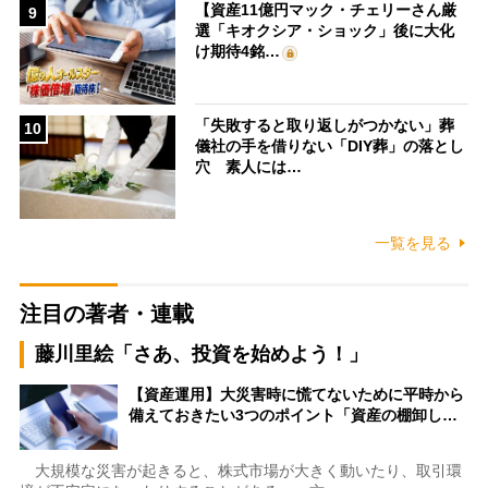
【資産11億円マック・チェリーさん厳
9
選「キオクシア・ショック」後に大化
け期待4銘…
「失敗すると取り返しがつかない」葬
10
儀社の手を借りない「DIY葬」の落とし
穴 素人には…
一覧を見る
注目の著者・連載
藤川里絵「さあ、投資を始めよう！」
【資産運用】大災害時に慌てないために平時から
備えておきたい3つのポイント「資産の棚卸し…
大規模な災害が起きると、株式市場が大きく動いたり、取引環