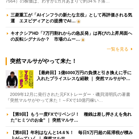
7564）の株価は、わずか1カ月あまりで約34％下落…
三菱重工が「AIインフラの新たな主役」として再評価される気
運 エヌビディアとの提携でAI…
キオクシアHD「7万円割れからの急反発」は再びの上昇局面へ
の反転シグナルか？ 市場のムー…
一覧を見る
突然マルサがやって来た！
【最終回】1億6000万円の負債と引き換えに手に
入れたプライスレスな経験 ｜ 突然マルサがや…
2009年12月に発行された元FXトレーダー・磯貝清明氏の著書
『突然マルサがやって来た！～FXで10億円稼い…
【第9回】もう一度FXでリベンジ！ 種銭は差し押さえを免れ
た”ヒミツのお金” ｜ 突然マルサ…
【第8回】年利はなんと14.6％！ 毎日5万円超の延滞税が積み
上がっていく ｜ 突然マルサ…