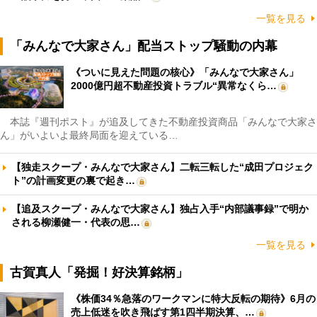
一覧を見る
「みんなで大家さん」配当ストップ騒動の内幕
《ついに見えた問題の核心》「みんなで大家さん」
2000億円超不動産投資トラブル“異常なくら…
本誌『週刊ポスト』が追及してきた不動産投資商品「みんなで大家さ
ん」がいよいよ最終局面を迎えている…
【独走スクープ・みんなで大家さん】二転三転した“成田プロジェク
ト”の計画変更の裏で起き…
【追及スクープ・みんなで大家さん】独占入手“内部議事録”で明か
される柳瀬健一・代表の思…
一覧を見る
古賀真人「発掘！好決算銘柄」
《株価34％急落のワークマンに特大反転の期待》6月の
売上低迷を吹き飛ばす第1四半期決算、…