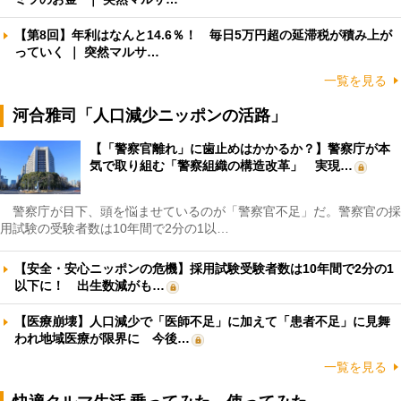
【第8回】年利はなんと14.6％！ 毎日5万円超の延滞税が積み上が
っていく ｜ 突然マルサ…
一覧を見る
河合雅司「人口減少ニッポンの活路」
【「警察官離れ」に歯止めはかかるか？】警察庁が本
気で取り組む「警察組織の構造改革」 実現…
警察庁が目下、頭を悩ませているのが「警察官不足」だ。警察官の採
用試験の受験者数は10年間で2分の1以…
【安全・安心ニッポンの危機】採用試験受験者数は10年間で2分の1
以下に！ 出生数減がも…
【医療崩壊】人口減少で「医師不足」に加えて「患者不足」に見舞
われ地域医療が限界に 今後…
一覧を見る