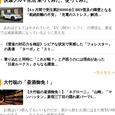
快適クルマ生活 乗ってみた、使ってみた
【4ヶ月間で受注累計6000台】BEV普及の障壁となる
「航続距離の不安」「充電のストレス」解消…
あれほどもてはやされていた「EV（BEV）シフト」の潮流も、最近
では減速基調になっているように見える。…
《雪道の対応力を検証》シビアな状況で実感した「フォレスター」
の真価 「ターボ」と「スト…
乗り込むと同時に「これが軽？」と戸惑うのには理由があった
「日産ルークス」さらなる躍進…
一覧を見る
大竹聡の「昼酒御免！」
【大竹聡の昼酒御免！】「ネグローニ」「山崎」「マ
ンハッタン」新宿三丁目の隠れ家バーで1…
お酒はいつ飲んでもいいものだが、昼から飲むお酒にはまた格別の味
わいがある――。ライター・作家の大竹…