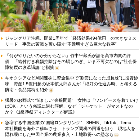
ジャングリア沖縄、開業1周年で「経済効果494億円」の大きなミス
リード 事業の苦戦を覆い隠す“不透明すぎる巨大な数字”
「何がやりたいのか分からない」竹中平蔵氏が語る高市内閣の評
価 「給付付き税額控除はその場しのぎ」いま不可欠なのは“社会保
障制度の改革議論”と指摘
キオクシアなどAI関連株に資金集中で“割安になった成長株”に投資妙
味 資産1.5億円超の坂本慎太郎さんが「絶好の仕込み時」と考える
防衛・食品銘柄を紹介
猛暑のお葬式で悩ましい“喪服問題” 女性は「ワンピースを着ていけ
ばOK」という俗説に潜む誤解、なぜ「ジャケット」がマストなの
か？《1級葬祭ディレクターが解説》
急増する中国企業の“国籍ロンダリング” SHEIN、TikTok、Temu…
本社機能を海外に移転させ、トランプ関税の回避を狙う 現地人を
隠れ蓑にした中国企業の農業参入・土地取得への懸念も