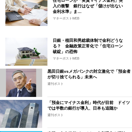
住宅ローンが「実質マイナス金利」突
入の衝撃 銀行はなぜ「儲けが出ない
金利水準」ま…
マネーポストWEB
日銀・植田和男総裁体制で金利どうな
る？ 金融政策正常化で「住宅ローン
破綻」の恐怖
マネーポストWEB
黒田日銀vsメガバンクの対立激化で「預金者
が切り捨てられる」未来へ
週刊ポスト
「預金にマイナス金利」時代が目前 ドイツ
では半数の銀行が導入、日本も追随か
週刊ポスト