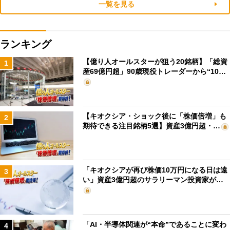
一覧を見る
ランキング
【億り人オールスターが狙う20銘柄】「総資
1
産69億円超」90歳現役トレーダーから“10…
【キオクシア・ショック後に「株価倍増」も
2
期待できる注目銘柄5選】資産3億円超・…
「キオクシアが再び株価10万円になる日は遠
3
い」資産3億円超のサラリーマン投資家が…
「AI・半導体関連が“本命”であることに変わ
4