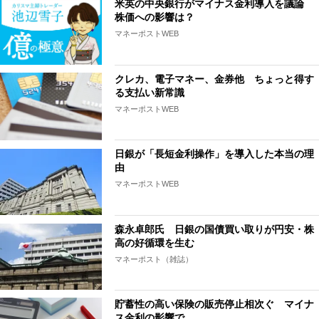
米英の中央銀行がマイナス金利導入を議論
株価への影響は？
マネーポストWEB
クレカ、電子マネー、金券他 ちょっと得す
る支払い新常識
マネーポストWEB
日銀が「長短金利操作」を導入した本当の理
由
マネーポストWEB
森永卓郎氏 日銀の国債買い取りが円安・株
高の好循環を生む
マネーポスト（雑誌）
貯蓄性の高い保険の販売停止相次ぐ マイナ
ス金利の影響で