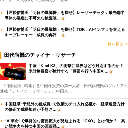
【戸松信博氏「明日の爆騰株」を探せ】レーザーテック：最先端半
導体の製造に不可欠な検査装…
【戸松信博氏「明日の爆騰株」を探せ】TDK：AIインフラを支える
キープレーヤー 成長の再評…
一覧を見る
田代尚機のチャイナ・リサーチ
中国「Kimi K3」の衝撃に世界はどう対応するのか？
米財務長官が検討する「蒸留を行う中国AI…
中国経済に精通する中国株投資の第一人者・田代尚機氏のプレミアム
連載「チャイナ・リサーチ」。中国企…
中国経済“予想外の低成長”で政策のテコ入れ必至か 経済運営方針
の修正で成長加速が予想さ…
“AI革命”で爆発的な需要拡大が見込まれる「CXO」とは何か？ 高
い競争力を持つ中国の医薬品…