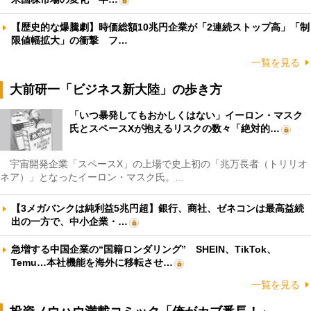
【歴史的な爆騰劇】時価総額10兆円企業が「2連続ストップ高」「制
限値幅拡大」の衝撃 フ…
一覧を見る
大前研一「ビジネス新大陸」の歩き方
「いつ暴発してもおかしくはない」イーロン・マスク
氏とスペースXが抱えるリスクの数々「絶対的…
宇宙開発企業「スペースX」の上場で史上初の「兆万長者（トリリオ
ネア）」となったイーロン・マスク氏。…
【3メガバンクは純利益5兆円超】銀行、商社、ゼネコンは最高益続
出の一方で、中小企業・…
急増する中国企業の“国籍ロンダリング” SHEIN、TikTok、
Temu…本社機能を海外に移転させ…
一覧を見る