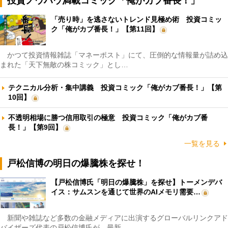
投資ノウハウ満載コミック「俺がカブ番長！」
「売り時」を逃さないトレンド見極め術 投資コミッ
ク「俺がカブ番長！」【第11回】
かつて投資情報雑誌「マネーポスト」にて、圧倒的な情報量が詰め込
まれた「天下無敵の株コミック」とし…
テクニカル分析・集中講義 投資コミック「俺がカブ番長！」【第
10回】
不透明相場に勝つ信用取引の極意 投資コミック「俺がカブ番
長！」【第9回】
一覧を見る
戸松信博の明日の爆騰株を探せ！
【戸松信博氏「明日の爆騰株」を探せ】トーメンデバ
イス：サムスンを通じて世界のAIメモリ需要…
新聞や雑誌など多数の金融メディアに出演するグローバルリンクアド
バイザーズ代表の戸松信博氏が、最新…