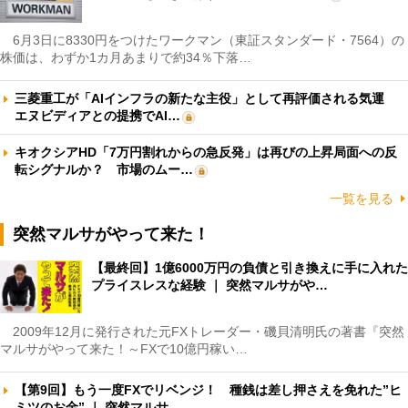
6月3日に8330円をつけたワークマン（東証スタンダード・7564）の
株価は、わずか1カ月あまりで約34％下落…
三菱重工が「AIインフラの新たな主役」として再評価される気運
エヌビディアとの提携でAI…
キオクシアHD「7万円割れからの急反発」は再びの上昇局面への反
転シグナルか？ 市場のムー…
一覧を見る
突然マルサがやって来た！
【最終回】1億6000万円の負債と引き換えに手に入れた
プライスレスな経験 ｜ 突然マルサがや…
2009年12月に発行された元FXトレーダー・磯貝清明氏の著書『突然
マルサがやって来た！～FXで10億円稼い…
【第9回】もう一度FXでリベンジ！ 種銭は差し押さえを免れた”ヒ
ミツのお金” ｜ 突然マルサ…