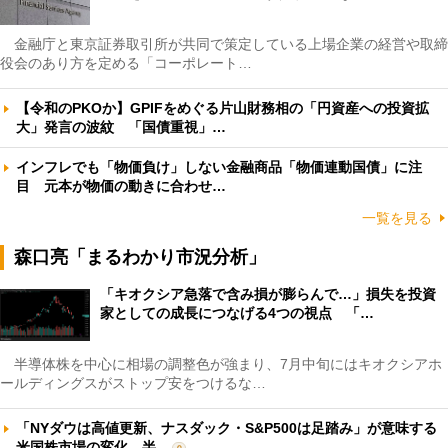
金融庁と東京証券取引所が共同で策定している上場企業の経営や取締
役会のあり方を定める「コーポレート…
【令和のPKOか】GPIFをめぐる片山財務相の「円資産への投資拡
大」発言の波紋 「国債重視」…
インフレでも「物価負け」しない金融商品「物価連動国債」に注
目 元本が物価の動きに合わせ…
一覧を見る
森口亮「まるわかり市況分析」
「キオクシア急落で含み損が膨らんで…」損失を投資
家としての成長につなげる4つの視点 「…
半導体株を中心に相場の調整色が強まり、7月中旬にはキオクシアホ
ールディングスがストップ安をつけるな…
「NYダウは高値更新、ナスダック・S&P500は足踏み」が意味する
米国株市場の変化 半…