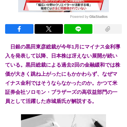
Powered by 
GliaStudios
Mute
日銀の黒田東彦総裁が今年1月にマイナス金利導
入を発表して以降、日本株は冴えない展開が続い
ている。黒田総裁による過去2回の金融緩和では株
価が大きく跳ね上がったにもかかわらず、なぜマ
イナス金利ではそうならなかったのか。かつて米
証券会社ソロモン・ブラザーズの高収益部門の一
員として活躍した赤城盾氏が解説する。