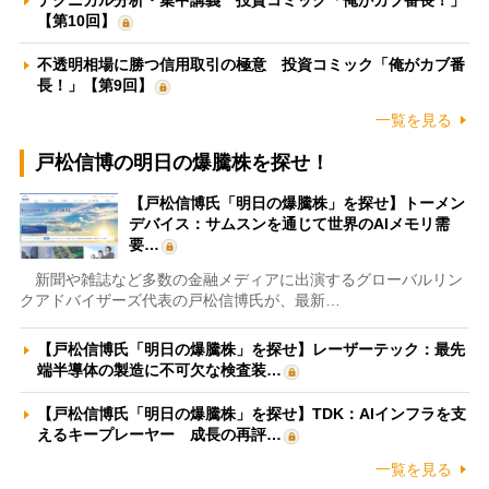
テクニカル分析・集中講義 投資コミック「俺がカブ番長！」
【第10回】
不透明相場に勝つ信用取引の極意 投資コミック「俺がカブ番
長！」【第9回】
一覧を見る
戸松信博の明日の爆騰株を探せ！
【戸松信博氏「明日の爆騰株」を探せ】トーメン
デバイス：サムスンを通じて世界のAIメモリ需
要…
新聞や雑誌など多数の金融メディアに出演するグローバルリン
クアドバイザーズ代表の戸松信博氏が、最新…
【戸松信博氏「明日の爆騰株」を探せ】レーザーテック：最先
端半導体の製造に不可欠な検査装…
【戸松信博氏「明日の爆騰株」を探せ】TDK：AIインフラを支
えるキープレーヤー 成長の再評…
一覧を見る