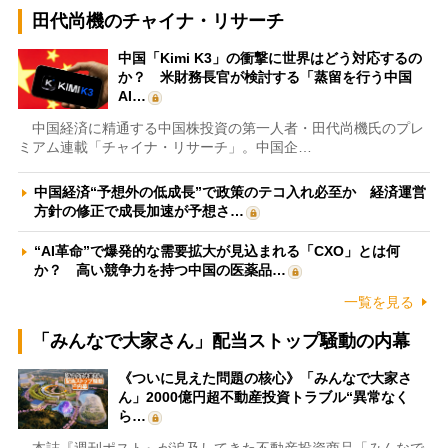
田代尚機のチャイナ・リサーチ
中国「Kimi K3」の衝撃に世界はどう対応するの
か？ 米財務長官が検討する「蒸留を行う中国
AI…
中国経済に精通する中国株投資の第一人者・田代尚機氏のプレ
ミアム連載「チャイナ・リサーチ」。中国企…
中国経済“予想外の低成長”で政策のテコ入れ必至か 経済運営
方針の修正で成長加速が予想さ…
“AI革命”で爆発的な需要拡大が見込まれる「CXO」とは何
か？ 高い競争力を持つ中国の医薬品…
一覧を見る
「みんなで大家さん」配当ストップ騒動の内幕
《ついに見えた問題の核心》「みんなで大家さ
ん」2000億円超不動産投資トラブル“異常なく
ら…