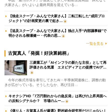
本誌『週刊ポスト』が追及してきた不動産投資商品「みんなで
大家さん」がいよいよ最終局面を迎えている…
【独走スクープ・みんなで大家さん】二転三転した“成田プロ
ジェクト”の計画変更の裏で起き…
【追及スクープ・みんなで大家さん】独占入手“内部議事録”で
明かされる柳瀬健一・代表の思…
一覧を見る
古賀真人「発掘！好決算銘柄」
三菱重工が「AIインフラの新たな主役」として再
評価される気運 エヌビディアとの提携でAIデ…
今年の株式市場を牽引してきたAI・半導体関連株に、調整の動
きが広がっている。そうしたなか、再び注目…
キオクシアHD「7万円割れからの急反発」は再びの上昇局面へ
の反転シグナルか？ 市場のムー…
《億り人・古賀真人氏が厳選》野村総合研究所だけじゃない！