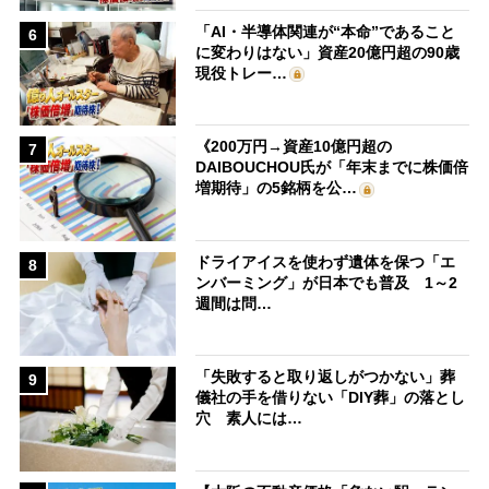
「AI・半導体関連が“本命”であること
6
に変わりはない」資産20億円超の90歳
現役トレー…
《200万円→資産10億円超の
7
DAIBOUCHOU氏が「年末までに株価倍
増期待」の5銘柄を公…
ドライアイスを使わず遺体を保つ「エ
8
ンバーミング」が日本でも普及 1～2
週間は問…
「失敗すると取り返しがつかない」葬
9
儀社の手を借りない「DIY葬」の落とし
穴 素人には…