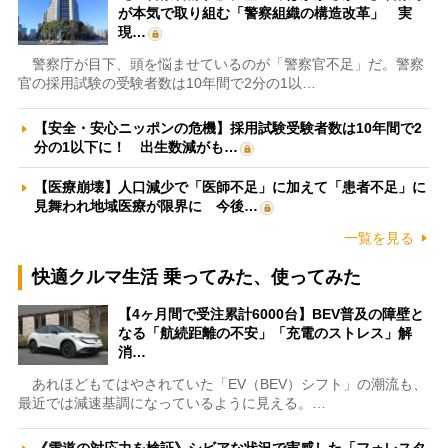
が本気で取り組む「警察組織の構造改革」 実
現…
警察庁が目下、頭を悩ませているのが「警察官不足」だ。警察
官の採用試験の受験者数は10年間で2分の1以…
【安全・安心ニッポンの危機】採用試験受験者数は10年間で2
分の1以下に！ 出生数減がも…
【医療崩壊】人口減少で「医師不足」に加えて「患者不足」に
見舞われ地域医療が限界に 今後…
一覧を見る
快適クルマ生活 乗ってみた、使ってみた
【4ヶ月間で受注累計6000台】BEV普及の障壁と
なる「航続距離の不安」「充電のストレス」解
消…
あれほどもてはやされていた「EV（BEV）シフト」の潮流も、
最近では減速基調になっているように見える。…