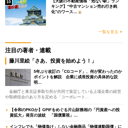
【大阪の不動産価格「危ない駅」ラン
10
キング】“中古マンション売れ行き鈍
化”のワース…
一覧を見る
注目の著者・連載
藤川里絵「さあ、投資を始めよう！」
5年ぶり改訂の「CGコード」、何が変わったのか
ポイントを解説 企業に成長投資の具体的な説
明…
金融庁と東京証券取引所が共同で策定している上場企業の経営
や取締役会のあり方を定める「コーポレート…
【令和のPKOか】GPIFをめぐる片山財務相の「円資産への投
資拡大」発言の波紋 「国債重視」…
インフレでも「物価負け」しない金融商品「物価連動国債」に