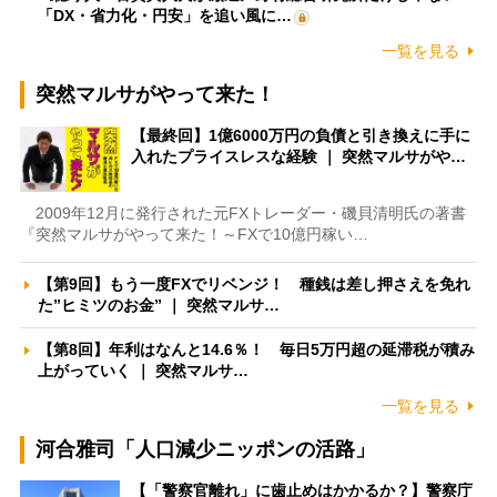
「DX・省力化・円安」を追い風に…
一覧を見る
突然マルサがやって来た！
【最終回】1億6000万円の負債と引き換えに手に
入れたプライスレスな経験 ｜ 突然マルサがや…
2009年12月に発行された元FXトレーダー・磯貝清明氏の著書
『突然マルサがやって来た！～FXで10億円稼い…
【第9回】もう一度FXでリベンジ！ 種銭は差し押さえを免れ
た”ヒミツのお金” ｜ 突然マルサ…
【第8回】年利はなんと14.6％！ 毎日5万円超の延滞税が積み
上がっていく ｜ 突然マルサ…
一覧を見る
河合雅司「人口減少ニッポンの活路」
【「警察官離れ」に歯止めはかかるか？】警察庁