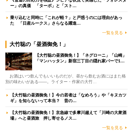
《雪道の対応力を検証》シビアな状況で実感した「フォレスタ
ー」の真価 「ターボ」と「スト…
乗り込むと同時に「これが軽？」と戸惑うのには理由があっ
た 「日産ルークス」さらなる躍進…
一覧を見る
大竹聡の「昼酒御免！」
【大竹聡の昼酒御免！】「ネグローニ」「山崎」
「マンハッタン」新宿三丁目の隠れ家バーで1…
お酒はいつ飲んでもいいものだが、昼から飲むお酒にはまた格
別の味わいがある――。ライター・作家の大竹…
【大竹聡の昼酒御免！】今の若者は「なめろう」や「キヌカツ
ギ」を知らないって本当？ 昔の…
【大竹聡の昼酒御免！】京急線で多摩川越えて「川崎の大衆酒
場」へと昼酒旅 押し寄せるノス…
一覧を見る