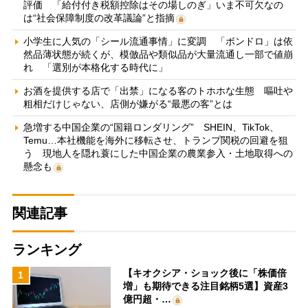
評価 「給付付き税額控除はその場しのぎ」いま不可欠なの
は“社会保障制度の改革議論”と指摘
小学生に人気の「シール流通事情」に変調 「ボンドロ」は依
然品薄状態が続くが、模倣品や類似品が大量流通し一部で値崩
れ 「選別が本格化する時代に」
お酒を提供する店で「出禁」になる客のトホホな生態 嘔吐や
粗相だけじゃない、店側が嫌がる“最悪の客”とは
急増する中国企業の“国籍ロンダリング” SHEIN、TikTok、
Temu…本社機能を海外に移転させ、トランプ関税の回避を狙
う 現地人を隠れ蓑にした中国企業の農業参入・土地取得への
懸念も
関連記事
ランキング
【キオクシア・ショック後に「株価倍
1
増」も期待できる注目銘柄5選】資産3
億円超・…