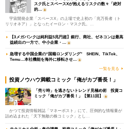
スク氏とスペースXが抱えるリスクの数々「絶対
的…
宇宙開発企業「スペースX」の上場で史上初の「兆万長者（ト
リリオネア）」となったイーロン・マスク氏。…
【3メガバンクは純利益5兆円超】銀行、商社、ゼネコンは最高
益続出の一方で、中小企業・…
急増する中国企業の“国籍ロンダリング” SHEIN、TikTok、
Temu…本社機能を海外に移転させ…
一覧を見る
投資ノウハウ満載コミック「俺がカブ番長！」
「売り時」を逃さないトレンド見極め術 投資コ
ミック「俺がカブ番長！」【第11回】
かつて投資情報雑誌「マネーポスト」にて、圧倒的な情報量が
詰め込まれた「天下無敵の株コミック」とし…