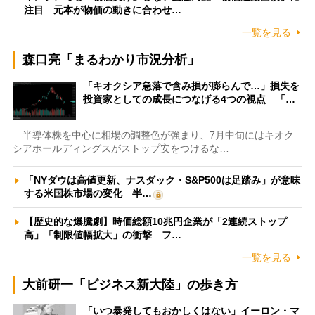
注目 元本が物価の動きに合わせ…
一覧を見る
森口亮「まるわかり市況分析」
「キオクシア急落で含み損が膨らんで…」損失を
投資家としての成長につなげる4つの視点 「…
半導体株を中心に相場の調整色が強まり、7月中旬にはキオク
シアホールディングスがストップ安をつけるな…
「NYダウは高値更新、ナスダック・S&P500は足踏み」が意味
する米国株市場の変化 半…
【歴史的な爆騰劇】時価総額10兆円企業が「2連続ストップ
高」「制限値幅拡大」の衝撃 フ…
一覧を見る
大前研一「ビジネス新大陸」の歩き方
「いつ暴発してもおかしくはない」イーロン・マ