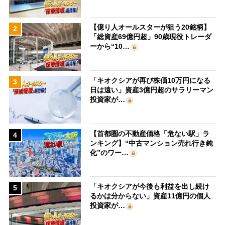
【億り人オールスターが狙う20銘柄】
2
「総資産69億円超」90歳現役トレーダ
ーから“10…
「キオクシアが再び株価10万円になる
3
日は遠い」資産3億円超のサラリーマン
投資家が…
【首都圏の不動産価格「危ない駅」ラ
4
ンキング】“中古マンション売れ行き鈍
化”のワー…
「キオクシアが今後も利益を出し続け
5
るかは分からない」資産11億円の個人
投資家が…