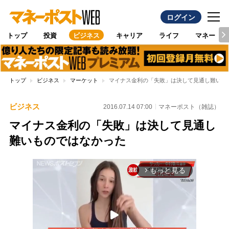
ログイン
トップ
投資
ビジネス
キャリア
ライフ
マネー
トップ
ビジネス
マーケット
マイナス金利の「失敗」は決して見通し難いも
ビジネス
2016.07.14 07:00
マネーポスト（雑誌）
マイナス金利の「失敗」は決して見通し
難いものではなかった
もっと見る
arrow_forward_ios