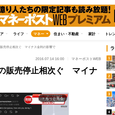
ア
ライフ
マネー
住まい・不動産
家計
トレ
販売停止相次ぐ マイナス金利の影響で
ラ
1
2016.07.14 16:00
マネーポストWEB
の販売停止相次ぐ マイナ
2
3
もっと見る
arrow_forward_ios
4