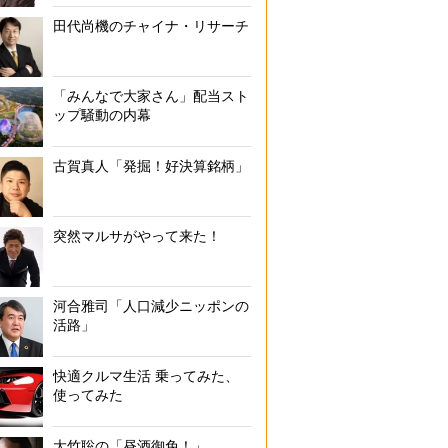
田代尚機のチャイナ・リサーチ
「みんなで大家さん」配当スト
ップ騒動の内幕
古賀真人「発掘！好決算銘柄」
突然マルサがやって来た！
河合雅司「人口減少ニッポンの
活路」
快適クルマ生活 乗ってみた、
使ってみた
大竹聡の「昼酒御免！」