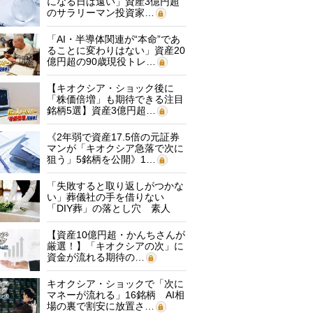
になる日は遠い」資産3億円超
のサラリーマン投資家…
「AI・半導体関連が“本命”であ
ることに変わりはない」資産20
億円超の90歳現役トレ…
【キオクシア・ショック後に
「株価倍増」も期待できる注目
銘柄5選】資産3億円超…
《2年弱で資産17.5倍の元証券
マンが「キオクシア急落で次に
狙う」5銘柄を公開》1…
「失敗すると取り返しがつかな
い」葬儀社の手を借りない
「DIY葬」の落とし穴 素人
に…
【資産10億円超・かんちさんが
厳選！】「キオクシアの次」に
資金が流れる期待の…
キオクシア・ショックで「次に
マネーが流れる」16銘柄 AI相
場の裏で割安に放置さ…