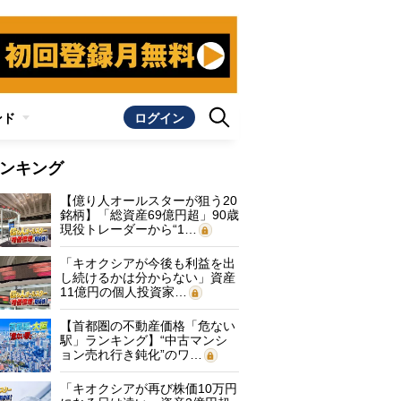
ンド
ログイン
ンキング
【億り人オールスターが狙う20
銘柄】「総資産69億円超」90歳
現役トレーダーから“1…
「キオクシアが今後も利益を出
し続けるかは分からない」資産
11億円の個人投資家…
【首都圏の不動産価格「危ない
駅」ランキング】“中古マンシ
ョン売れ行き鈍化”のワ…
「キオクシアが再び株価10万円