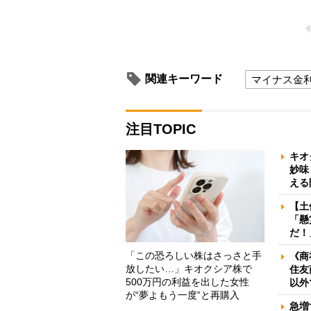
関連キーワード
マイナス金
注目TOPIC
キオ
妙味
える
【土
「懸
だ！
「この恐ろしい株はさっさと手
《商
放したい…」キオクシア株で
住友
500万円の利益を出した女性
以外
が“夢よもう一度”と再購入
急増