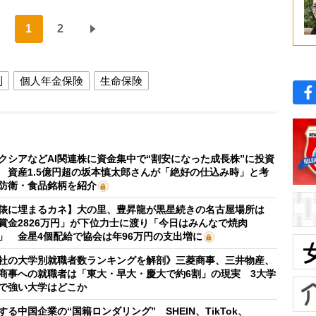
1
2
利
個人年金保険
生命保険
クシアなどAI関連株に資金集中で“割安になった成長株”に投資
 資産1.5億円超の坂本慎太郎さんが「絶好の仕込み時」と考
防衛・食品銘柄を紹介
俵に埋まるカネ】大の里、豊昇龍が黒星続きの名古屋場所は
賞金2826万円」が下位力士に渡り「今日はみんなで焼肉
」 金星4個配給で協会は年96万円の支出増に
社の大学別就職者数ランキングを解剖》三菱商事、三井物産、
商事への就職者は「東大・早大・慶大で約6割」の現実 3大学
で強い大学はどこか
する中国企業の“国籍ロンダリング” SHEIN、TikTok、