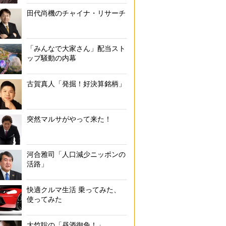
田代尚機のチャイナ・リサーチ
「みんなで大家さん」配当スト
ップ騒動の内幕
古賀真人「発掘！好決算銘柄」
突然マルサがやって来た！
河合雅司「人口減少ニッポンの
活路」
快適クルマ生活 乗ってみた、
使ってみた
大竹聡の「昼酒御免！」