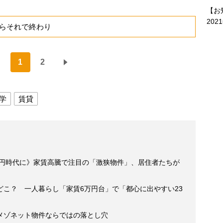
【お
202
らそれで終わり
1
2
学
賃貸
万円時代に》家賃高騰で注目の「激狭物件」、居住者たちが
どこ？ 一人暮らし「家賃6万円台」で「都心に出やすい23
メゾネット物件ならではの落とし穴