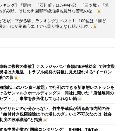
ランキング】「関内」「石川町」ほか中心部、「三ツ境」「希
あざみ野」はじめ田園都市線沿線も意外な苦戦のな…
がる駅・下がる駅」ランキング】ベスト1～100位は「勝ど
国寺」ほか副都心エリアへ乗り換えなし駅が上位…
車時に複数の事故】テスラジャパン“多額のEV補助金”で注文殺
現場は大混乱 トラブル続発の背後に見え隠れする“イーロン
腕”の影
0種類以上のパン食べ放題」で行列のできる新形態レストランを
けるサンマルクホールディングス 同社に聞いた「店舗展開の
セプト」、事業を多角化してもぶれない軸
がやりたいのか分からない」竹中平蔵氏が語る高市内閣の評
「給付付き税額控除はその場しのぎ」いま不可欠なのは“社会
制度の改革議論”と指摘
する中国企業の“国籍ロンダリング” SHEIN、TikTok、