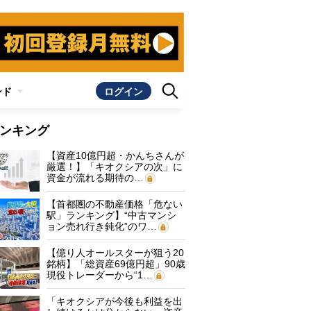
ンド
ログイン
ンキング
【資産10億円超・かんちさんが
厳選！】「キオクシアの次」に
資金が流れる期待の…
【首都圏の不動産価格「危ない
駅」ランキング】“中古マンシ
ョン売れ行き鈍化”のワ…
【億り人オールスターが狙う20
銘柄】「総資産69億円超」90歳
現役トレーダーから“1…
「キオクシアが今後も利益を出