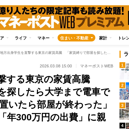
ア
ライフ
マネー
住まい・不動産
家計
トレ
地方出身学生を直撃する東京の家賃高騰 「家賃縛りで部屋を探したら大学まで電車で50分」「ベッドを置いたら部屋が終わった」…学費と仕送りで「年300万円の出費」に親も嘆き節
ラ
1
2026.03.08 15:00
マネーポストWEB
直撃する東京の家賃高騰
2
を探したら大学まで電車で
を置いたら部屋が終わった」
3
「年300万円の出費」に親
4