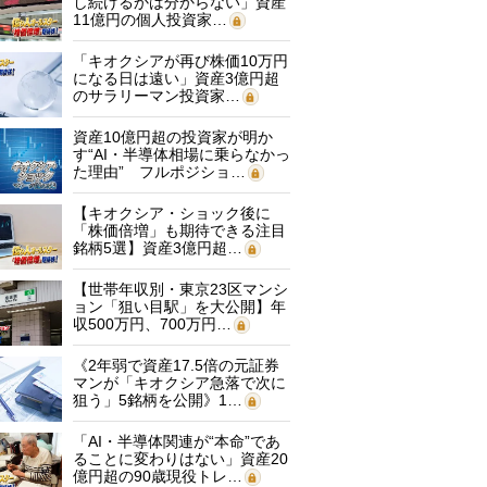
し続けるかは分からない」資産
11億円の個人投資家…
「キオクシアが再び株価10万円
になる日は遠い」資産3億円超
のサラリーマン投資家…
資産10億円超の投資家が明か
す“AI・半導体相場に乗らなかっ
た理由” フルポジショ…
【キオクシア・ショック後に
「株価倍増」も期待できる注目
銘柄5選】資産3億円超…
【世帯年収別・東京23区マンシ
ョン「狙い目駅」を大公開】年
収500万円、700万円…
《2年弱で資産17.5倍の元証券
マンが「キオクシア急落で次に
狙う」5銘柄を公開》1…
「AI・半導体関連が“本命”であ
ることに変わりはない」資産20
億円超の90歳現役トレ…