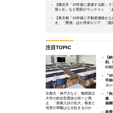
【横浜市「10年後に衰退する駅」
望ヶ丘」など西部がランクイン 「
【東京都「10年後に不動産価格が上
き」「豊洲」ほか湾岸エリア、「護
注目TOPIC
【納
到、
の右
「3
手掛
コン
京都大・神戸大など、難関国立
「何
大学の総合型選抜が続々と廃
価 
止 「推薦入試の拡大」報道と
保障
現実の乖離はなぜ起きるのか
急増