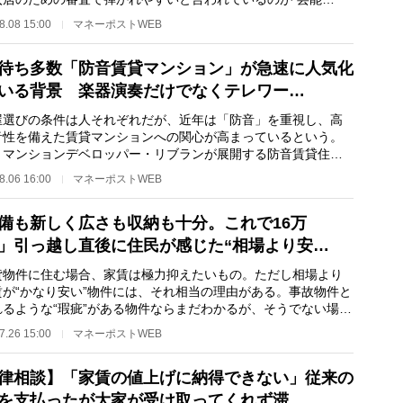
だ。エンタメウォッチ…
8.08 15:00
マネーポストWEB
待ち多数「防音賃貸マンション」が急速に人気化
いる背景 楽器演奏だけでなくテレワー…
選びの条件は人それぞれだが、近年は「防音」を重視し、高
音性を備えた賃貸マンションへの関心が高まっているという。
、マンションデベロッパー・リブランが展開する防音賃貸住宅
ズ「MUSISION…
8.06 16:00
マネーポストWEB
備も新しく広さも収納も十分。これで16万
」引っ越し直後に住民が感じた“相場より安…
物件に住む場合、家賃は極力抑えたいもの。ただし相場より
賃が“かなり安い”物件には、それ相当の理由がある。事故物件と
れるような“瑕疵”がある物件ならまだわかるが、そうでない場合
のような事…
7.26 15:00
マネーポストWEB
律相談】「家賃の値上げに納得できない」従来の
を支払ったが大家が受け取ってくれず滞…