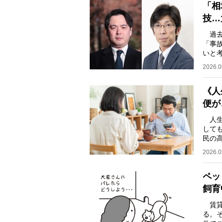
「相
技…
過去
「事
いと
りる
2026.0
《人
便が
人生
して
民の
不動
2026.0
ペッ
飼育
賃貸
る。