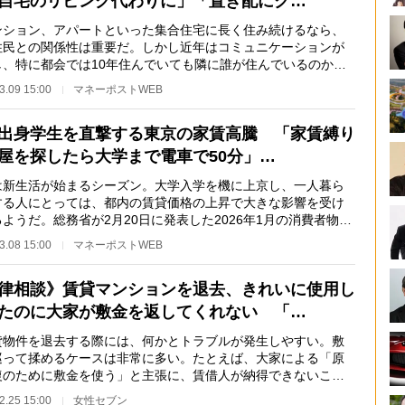
自宅のリビング代わりに」「置き配にク…
ション、アパートといった集合住宅に長く住み続けるなら、
住民との関係性は重要だ。しかし近年はコミュニケーションが
し、特に都会では10年住んでいても隣に誰が住んでいるのかよ
らないといった…
3.09 15:00
マネーポストWEB
出身学生を直撃する東京の家賃高騰 「家賃縛り
屋を探したら大学まで電車で50分」…
新生活が始まるシーズン。大学入学を機に上京し、一人暮ら
する人にとっては、都内の賃貸価格の上昇で大きな影響を受け
ようだ。総務省が2月20日に発表した2026年1月の消費者物価
によると、民営…
3.08 15:00
マネーポストWEB
律相談》賃貸マンションを退去、きれいに使用し
たのに大家が敷金を返してくれない 「…
物件を退去する際には、何かとトラブルが発生しやすい。敷
巡って揉めるケースは非常に多い。たとえば、大家による「原
復のために敷金を使う」と主張に、賃借人が納得できないこと
るだろう。この…
2.25 15:00
女性セブン