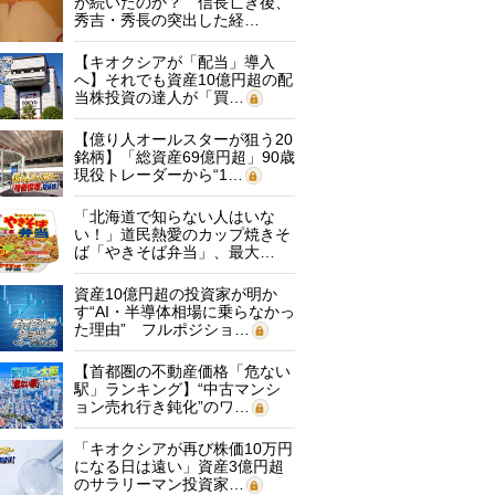
が続いたのか？ 信長亡き後、
秀吉・秀長の突出した経…
【キオクシアが「配当」導入
へ】それでも資産10億円超の配
当株投資の達人が「買…
【億り人オールスターが狙う20
銘柄】「総資産69億円超」90歳
現役トレーダーから“1…
「北海道で知らない人はいな
い！」道民熱愛のカップ焼きそ
ば「やきそば弁当」、最大…
資産10億円超の投資家が明か
す“AI・半導体相場に乗らなかっ
た理由” フルポジショ…
【首都圏の不動産価格「危ない
駅」ランキング】“中古マンシ
ョン売れ行き鈍化”のワ…
「キオクシアが再び株価10万円
になる日は遠い」資産3億円超
のサラリーマン投資家…