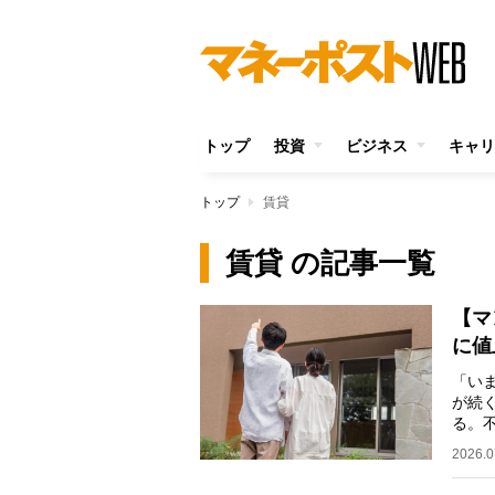
トップ
投資
ビジネス
キャリ
トップ
賃貸
賃貸 の記事一覧
【マ
に値
「い
が続
る。
中央
2026.0