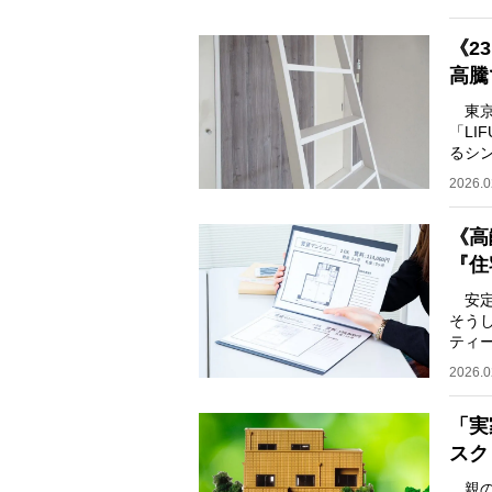
《2
高騰
東京
「LI
るシン
は24
2026.0
《高
『住
安定
そう
ティー
た法
2026.0
「実
スク
親の