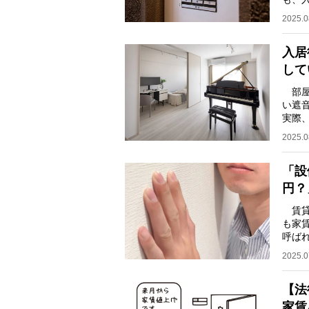
人”
2025.0
入居
して
部屋
い遮
実際
シリー
2025.0
「設
円？
賃貸
も家
呼ば
はど
2025.0
【法
家賃