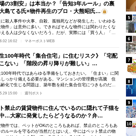
場の3割安」は本当か？「告知3年ルール」の裏
大島てる氏×物件再生のプロ・大熊昭氏…
5
に殺人事件や火事、自殺、孤独死などが発生した、いわゆる
故物件」は意外に多い。できればそんな物件には関わりたくな
考える人は少なくないだろう。だが、実際には「買う人」「借
人」が相当数い…
6
6.02 16:02
マネーポストWEB
生100年時代「集合住宅」に住むリスク》「宅配
7
こない」「階段の昇り降りが難しい」…
100年時代ではあらゆる準備をしておきたい。「住まい」に関
もしっかり備える必要がある。マンションの管理費が高騰 住
8
高齢化で生じる問題は、築年数を経た集合住宅につきものだ。
産コンサルタン…
5.29 15:00
週刊ポスト
9
ト禁止の賃貸物件に住んでいるのに隠れて子猫を
中…大家に発覚したらどうなるのか？弁…
10
物件では、ペットがOKのところもあれば、禁止のところもあ
そのルールを守るのが当然だとはいえ、中にはペット禁止の物