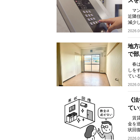
スを
マン
近隣
減少
く知
2026.0
地方
で部
春は
しを
ている
指数
2026.0
《法
てい
賃貸
金を
状回
もあ
2026.0