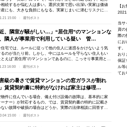
か相続するか悩む人は多い。選択次第で思い出深い実家は価値
【お
財産にも、大きな負担にもなる。実家じまいに潜むリスクにつ
202
、専門家に聞い…
1.21 15:00
週刊ポスト
当サ
資の
近、隣室が騒がしい…」“居住用”のマンションな
際の
、隣人が事業用で利用している疑い 管…
にお
す。
住宅では、ルールに従って他の住人に迷惑をかけないよう気
けるのが当たり前。しかし、中にはルールを守らない住人もい
おり
たとえば“居住用”のマンションであるのに、こっそり事業用とし
保証
用されるケー…
ル等
1.23 16:00
週刊ポスト
てお
害級の暑さで賃貸マンションの窓ガラスが割れ
」賃貸契約書に特約がなければ家主は修理…
物件に住んでいる場合、備え付け設備の故障は、基本的に家
オーナー）が対応するもの。では、賃貸契約書の特約に記載さ
いない故障や破損の場合はどうか。実際の法律相談に回答する
弁護士の竹下正…
0.04 15:00
週刊ポスト