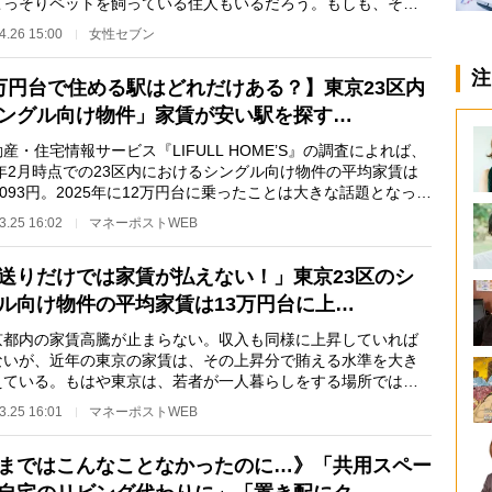
こっそりペットを飼っている住人もいるだろう。もしも、それ
家に発覚した場…
4.26 15:00
女性セブン
注
万円台で住める駅はどれだけある？】東京23区内
ングル向け物件」家賃が安い駅を探す…
・住宅情報サービス『LIFULL HOME’S』の調査によれば、
6年2月時点での23区内におけるシングル向け物件の平均家賃は
2093円。2025年に12万円台に乗ったことは大きな話題となった
026年も上…
3.25 16:02
マネーポストWEB
送りだけでは家賃が払えない！」東京23区のシ
ル向け物件の平均家賃は13万円台に上…
都内の家賃高騰が止まらない。収入も同様に上昇していれば
ないが、近年の東京の家賃は、その上昇分で賄える水準を大き
えている。もはや東京は、若者が一人暮らしをする場所ではな
ってしまったの…
3.25 16:01
マネーポストWEB
まではこんなことなかったのに…》「共用スペー