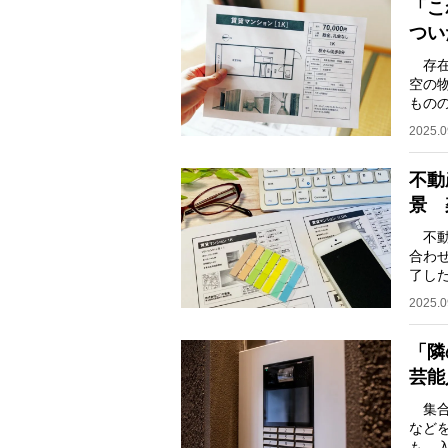
「こ
つい
存在
空の
もの
いて
2025.0
不動
景 
不動
合わ
了し
で存
2025.0
「隣
芸能
集合
など
も、