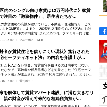
3区内のシングル向け家賃は12万円時代に》家賃
で注目の「激狭物件」、居住者たちが…
の家賃価格の高騰が続いている。不動産・住宅情報サービス
FULL HOME’S」によると、2025年12月時点での23区内におけ
グル向け物件の平均家賃は12万1270円、ファミリー向け物件
万8669円。いずれも…
2.19 15:00
マネーポストWEB
齢者が賃貸住宅を借りにくい現状》施行された
宅セーフティネット法』の内容を弁護士が…
した収入がない場合、賃貸住宅を借りるのは簡単ではない。
したなかで、高齢者や低所得者などを対象とした『住宅セーフ
ネット法』が改正され、2025年10月に施行された。どういっ
律でどんなメリ…
2.07 15:00
週刊ポスト
家を解体して賃貸アパート建設」に潜む大きなリ
 親の財産が増え将来的な相続税負担が…
暮らす「実家」について、老朽化や空き家問題もあり、処分