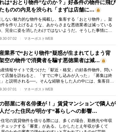
れは“おとり物件”なのか？」好条件の物件に飛び
たものの内見を渋られ「まずは店舗に…
しない魅力的な物件を掲載し、集客する「おとり物件」。架
物件を作り上げるような、あからさまな悪徳業者は減っている
の、完全に姿を消したわけではないようだ。そうした事情につ
は、関連記事《…
9.30 07:02
マネーポストWEB
産業界で“おとり物件”疑惑が生まれてしまう背
架空の物件で消費者を騙す悪徳業者は減…
産情報サイトで見つけた「駅近・格安」の好条件物件。問い
せて店舗を訪ねると、「すでに申し込みが入った」「募集は終
た」と説明される──。そんな経験をした人の中には、集客目的
在しない物件を…
9.30 07:01
マネーポストWEB
の部屋に有名俳優が！」賃貸マンションで隣人が
人だった住民が明かす“暮らしへの影響…
住宅の賃貸物件を借りる際には、多くの場合、勤務先や年収
をチェックする「審査」がある。しかしたとえ年収が多くて
入居のための審査で弾かれやすいと言われているのが“芸能