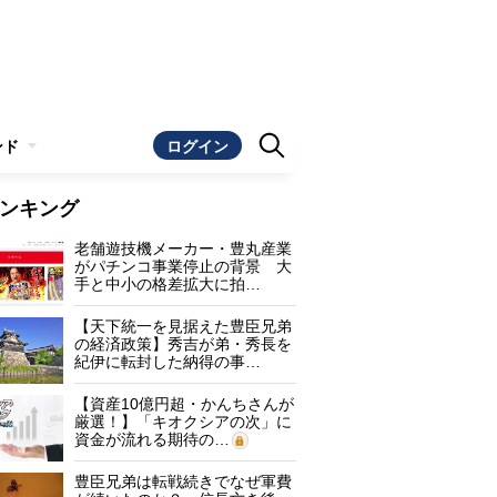
ンド
ログイン
ンキング
老舗遊技機メーカー・豊丸産業
がパチンコ事業停止の背景 大
手と中小の格差拡大に拍…
【天下統一を見据えた豊臣兄弟
の経済政策】秀吉が弟・秀長を
紀伊に転封した納得の事…
【資産10億円超・かんちさんが
厳選！】「キオクシアの次」に
資金が流れる期待の…
豊臣兄弟は転戦続きでなぜ軍費