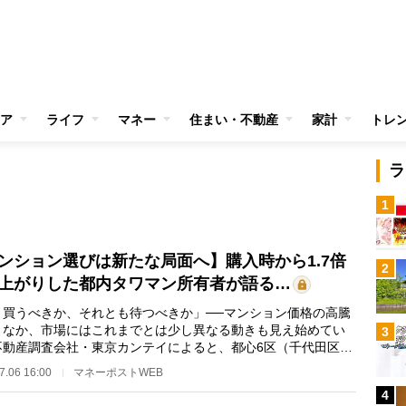
ア
ライフ
マネー
住まい・不動産
家計
トレ
ラ
1
ンション選びは新たな局面へ】購入時から1.7倍
2
上がりした都内タワマン所有者が語る…
ま買うべきか、それとも待つべきか」──マンション価格の高騰
くなか、市場にはこれまでとは少し異なる動きも見え始めてい
3
不動産調査会社・東京カンテイによると、都心6区（千代田区、
区、港区、新宿…
7.06 16:00
マネーポストWEB
4