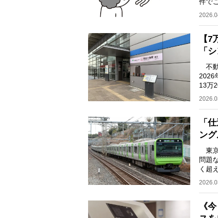
件で
が大
2026.0
【7
「シ
不動産
202
13万
が、2
2026.0
「仕
ング
東京
問題
く超
くな
2026.0
《今