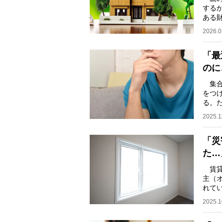
する
ある
いて
2026.0
「最
のに
集合
をつ
る。
て使
2025.1
「災
た…
賃貸
主（
れて
形で
2025.1