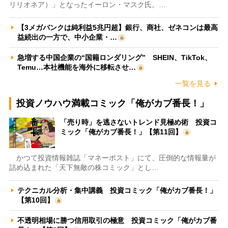
リリオネア）」となったイーロン・マスク氏。…
【3メガバンクは純利益5兆円超】銀行、商社、ゼネコンは最高
益続出の一方で、中小企業・…
急増する中国企業の“国籍ロンダリング” SHEIN、TikTok、
Temu…本社機能を海外に移転させ…
一覧を見る
投資ノウハウ満載コミック「俺がカブ番長！」
「売り時」を逃さないトレンド見極め術 投資コ
ミック「俺がカブ番長！」【第11回】
かつて投資情報雑誌「マネーポスト」にて、圧倒的な情報量が
詰め込まれた「天下無敵の株コミック」とし…
テクニカル分析・集中講義 投資コミック「俺がカブ番長！」
【第10回】
不透明相場に勝つ信用取引の極意 投資コミック「俺がカブ番