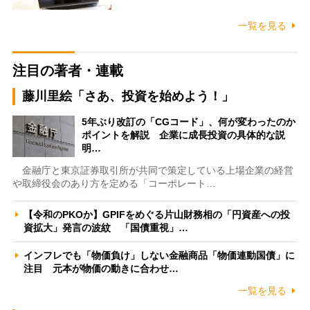
一覧を見る
注目の著者・連載
藤川里絵「さあ、投資を始めよう！」
5年ぶり改訂の「CGコード」、何が変わったのか
ポイントを解説 企業に成長投資の具体的な説
明…
金融庁と東京証券取引所が共同で策定している上場企業の経営
や取締役会のあり方を定める「コーポレート…
【令和のPKOか】GPIFをめぐる片山財務相の「円資産への投
資拡大」発言の波紋 「国債重視」…
インフレでも「物価負け」しない金融商品「物価連動国債」に
注目 元本が物価の動きに合わせ…
一覧を見る