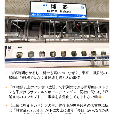
「約5時間かかるし、料金も高いのになぜ？」東京～博多間の
移動に飛行機ではなく新幹線を選ぶ人の事情
「30種類以上のパン食べ放題」で行列のできる新形態レストラ
ンを手掛けるサンマルクホールディングス 同社に聞いた「店
舗展開のコンセプト」、事業を多角化してもぶれない軸
【土俵に埋まるカネ】大の里、豊昇龍が黒星続きの名古屋場所
は「懸賞金2826万円」が下位力士に渡り「今日はみんなで焼肉