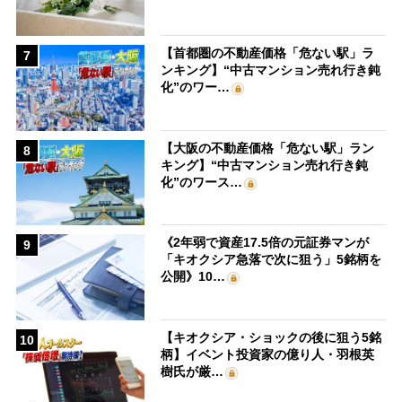
【首都圏の不動産価格「危ない駅」ラ
7
ンキング】“中古マンション売れ行き鈍
化”のワー…
【大阪の不動産価格「危ない駅」ラン
8
キング】“中古マンション売れ行き鈍
化”のワース…
《2年弱で資産17.5倍の元証券マンが
9
「キオクシア急落で次に狙う」5銘柄を
公開》10…
【キオクシア・ショックの後に狙う5銘
10
柄】イベント投資家の億り人・羽根英
樹氏が厳…