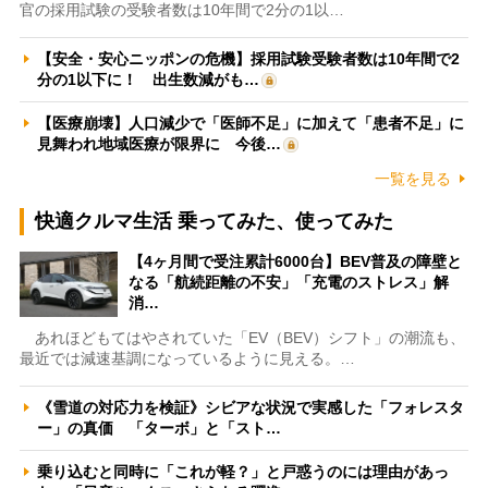
官の採用試験の受験者数は10年間で2分の1以…
【安全・安心ニッポンの危機】採用試験受験者数は10年間で2
分の1以下に！ 出生数減がも…
【医療崩壊】人口減少で「医師不足」に加えて「患者不足」に
見舞われ地域医療が限界に 今後…
一覧を見る
快適クルマ生活 乗ってみた、使ってみた
【4ヶ月間で受注累計6000台】BEV普及の障壁と
なる「航続距離の不安」「充電のストレス」解
消…
あれほどもてはやされていた「EV（BEV）シフト」の潮流も、
最近では減速基調になっているように見える。…
《雪道の対応力を検証》シビアな状況で実感した「フォレスタ
ー」の真価 「ターボ」と「スト…
乗り込むと同時に「これが軽？」と戸惑うのには理由があっ