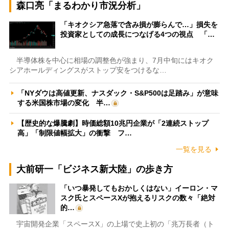
森口亮「まるわかり市況分析」
「キオクシア急落で含み損が膨らんで…」損失を
投資家としての成長につなげる4つの視点 「…
半導体株を中心に相場の調整色が強まり、7月中旬にはキオク
シアホールディングスがストップ安をつけるな…
「NYダウは高値更新、ナスダック・S&P500は足踏み」が意味
する米国株市場の変化 半…
【歴史的な爆騰劇】時価総額10兆円企業が「2連続ストップ
高」「制限値幅拡大」の衝撃 フ…
一覧を見る
大前研一「ビジネス新大陸」の歩き方
「いつ暴発してもおかしくはない」イーロン・マ
スク氏とスペースXが抱えるリスクの数々「絶対
的…
宇宙開発企業「スペースX」の上場で史上初の「兆万長者（ト