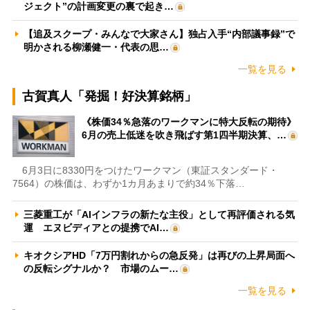
ジェクト”の計画変更の裏で起き…
【追及スクープ・みんなで大家さん】独占入手“内部議事録”で
明かされる柳瀬健一・代表の思…
一覧を見る
古賀真人「発掘！好決算銘柄」
《株価34％急落のワークマンに特大反転の期待》
6月の売上低迷を吹き飛ばす第1四半期決算、…
6月3日に8330円をつけたワークマン（東証スタンダード・
7564）の株価は、わずか1カ月あまりで約34％下落…
三菱重工が「AIインフラの新たな主役」として再評価される気
運 エヌビディアとの提携でAI…
キオクシアHD「7万円割れからの急反発」は再びの上昇局面へ
の反転シグナルか？ 市場のムー…
一覧を見る