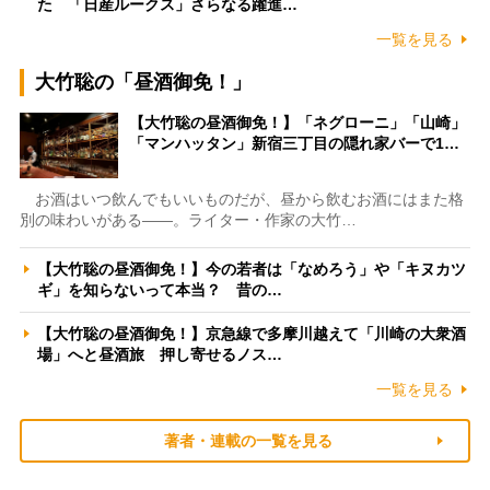
た 「日産ルークス」さらなる躍進…
一覧を見る
大竹聡の「昼酒御免！」
【大竹聡の昼酒御免！】「ネグローニ」「山崎」
「マンハッタン」新宿三丁目の隠れ家バーで1…
お酒はいつ飲んでもいいものだが、昼から飲むお酒にはまた格
別の味わいがある――。ライター・作家の大竹…
【大竹聡の昼酒御免！】今の若者は「なめろう」や「キヌカツ
ギ」を知らないって本当？ 昔の…
【大竹聡の昼酒御免！】京急線で多摩川越えて「川崎の大衆酒
場」へと昼酒旅 押し寄せるノス…
一覧を見る
著者・連載の一覧を見る