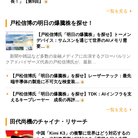
長！」【第9回】
一覧を見る
戸松信博の明日の爆騰株を探せ！
【戸松信博氏「明日の爆騰株」を探せ】トーメン
デバイス：サムスンを通じて世界のAIメモリ需
要…
新聞や雑誌など多数の金融メディアに出演するグローバルリン
クアドバイザーズ代表の戸松信博氏が、最新…
【戸松信博氏「明日の爆騰株」を探せ】レーザーテック：最先
端半導体の製造に不可欠な検査装…
【戸松信博氏「明日の爆騰株」を探せ】TDK：AIインフラを支
えるキープレーヤー 成長の再評…
一覧を見る
田代尚機のチャイナ・リサーチ
中国「Kimi K3」の衝撃に世界はどう対応するの