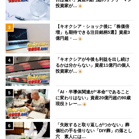
投資家が…
【キオクシア・ショック後に「株価倍
3
増」も期待できる注目銘柄5選】資産3
億円超・…
「キオクシアが今後も利益を出し続け
4
るかは分からない」資産11億円の個人
投資家が…
「AI・半導体関連が“本命”であること
5
に変わりはない」資産20億円超の90歳
現役トレー…
「失敗すると取り返しがつかない」葬
6
儀社の手を借りない「DIY葬」の落とし
穴 素人には…