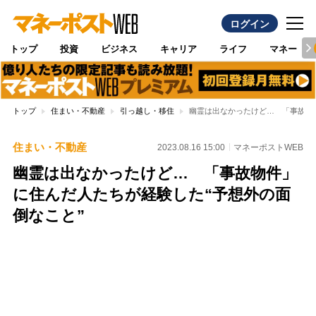
ログイン
トップ
投資
ビジネス
キャリア
ライフ
マネー
トップ
住まい・不動産
引っ越し・移住
幽霊は出なかったけど… 「事故物
住まい・不動産
2023.08.16 15:00
マネーポストWEB
幽霊は出なかったけど… 「事故物件」
に住んだ人たちが経験した“予想外の面
倒なこと”
Loaded
:
100.00%
/
Unmute