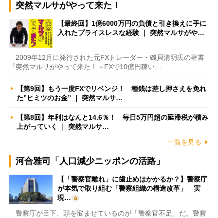
突然マルサがやって来た！
【最終回】1億6000万円の負債と引き換えに手に
入れたプライスレスな経験 ｜ 突然マルサがや…
2009年12月に発行された元FXトレーダー・磯貝清明氏の著書
『突然マルサがやって来た！～FXで10億円稼い…
【第9回】もう一度FXでリベンジ！ 種銭は差し押さえを免れ
た”ヒミツのお金” ｜ 突然マルサ…
【第8回】年利はなんと14.6％！ 毎日5万円超の延滞税が積み
上がっていく ｜ 突然マルサ…
一覧を見る
河合雅司「人口減少ニッポンの活路」
【「警察官離れ」に歯止めはかかるか？】警察庁
が本気で取り組む「警察組織の構造改革」 実
現…
警察庁が目下、頭を悩ませているのが「警察官不足」だ。警察