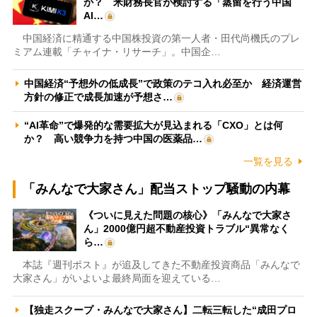
か？ 米財務長官が検討する「蒸留を行う中国
AI…
中国経済に精通する中国株投資の第一人者・田代尚機氏のプレ
ミアム連載「チャイナ・リサーチ」。中国企…
中国経済“予想外の低成長”で政策のテコ入れ必至か 経済運営
方針の修正で成長加速が予想さ…
“AI革命”で爆発的な需要拡大が見込まれる「CXO」とは何
か？ 高い競争力を持つ中国の医薬品…
一覧を見る
「みんなで大家さん」配当ストップ騒動の内幕
《ついに見えた問題の核心》「みんなで大家さ
ん」2000億円超不動産投資トラブル“異常なく
ら…
本誌『週刊ポスト』が追及してきた不動産投資商品「みんなで
大家さん」がいよいよ最終局面を迎えている…
【独走スクープ・みんなで大家さん】二転三転した“成田プロ