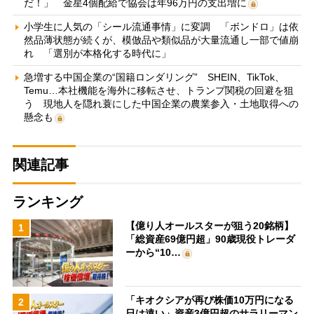
だ！」 金星4個配給で協会は年96万円の支出増に
小学生に人気の「シール流通事情」に変調 「ボンドロ」は依
然品薄状態が続くが、模倣品や類似品が大量流通し一部で値崩
れ 「選別が本格化する時代に」
急増する中国企業の“国籍ロンダリング” SHEIN、TikTok、
Temu…本社機能を海外に移転させ、トランプ関税の回避を狙
う 現地人を隠れ蓑にした中国企業の農業参入・土地取得への
懸念も
関連記事
ランキング
【億り人オールスターが狙う20銘柄】
1
「総資産69億円超」90歳現役トレーダ
ーから“10…
「キオクシアが再び株価10万円になる
2
日は遠い」資産3億円超のサラリーマン