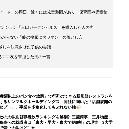
アパート」の周辺 近くには児童遊園があり、保育園や児童館
マンション「三田ガーデンヒルズ」を購入した人の声
わからない「終の棲家にタワマン」の落とし穴
っ越しを決意させた子供の会話
るママ友を撃退した夫の一言
0種類以上のパン食べ放題」で行列のできる新形態レストランを
けるサンマルクホールディングス 同社に聞いた「店舗展開の
セプト」、事業を多角化してもぶれない軸
社の大学別就職者数ランキングを解剖》三菱商事、三井物産、
商事への就職者は「東大・早大・慶大で約6割」の現実 3大学
で強い大学はどこか