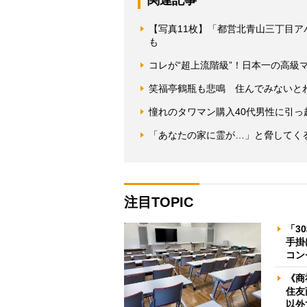
【写真11枚】「都営北青山三丁目
も
コレが“超上流階級”！日本一の高級
笑福亭鶴瓶も悲鳴 住んでみないと
憧れのタワマン購入40代男性に引
「あなたの家に霊が…」と脅してく
注目TOPIC
「3
手掛
コン
《商
住友
以外