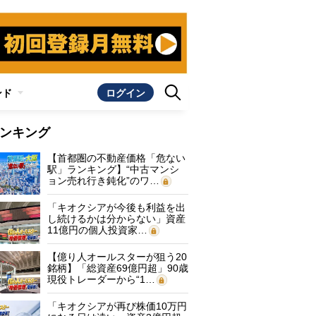
ンド
ログイン
ンキング
【首都圏の不動産価格「危ない
駅」ランキング】“中古マンシ
ョン売れ行き鈍化”のワ…
「キオクシアが今後も利益を出
し続けるかは分からない」資産
11億円の個人投資家…
【億り人オールスターが狙う20
銘柄】「総資産69億円超」90歳
現役トレーダーから“1…
「キオクシアが再び株価10万円