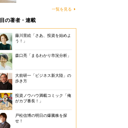
に…
一覧を見る
目の著者・連載
藤川里絵「さあ、投資を始めよ
う！」
森口亮「まるわかり市況分析」
大前研一「ビジネス新大陸」の
歩き方
投資ノウハウ満載コミック「俺
がカブ番長！」
戸松信博の明日の爆騰株を探
せ！