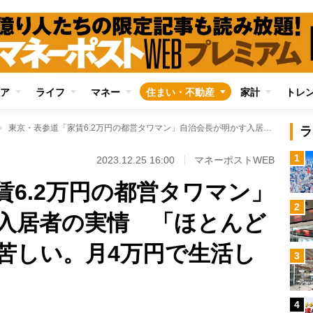
ア
ライフ
マネー
住まい・不動産
家計
トレ
東京・表参道「家賃6.2万円の都営タワマン」自治会長が明かす入居者の実情 「ほとんどが高齢者で生活は苦しい。月4万円で生活している世帯も」
ラ
1
2023.12.25 16:00
マネーポストWEB
賃6.2万円の都営タワマン」
2
入居者の実情 「ほとんど
苦しい。月4万円で生活し
3
4