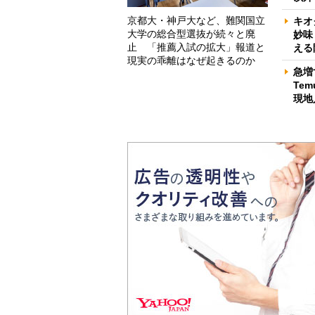
京都大・神戸大など、難関国立
キオ
大学の総合型選抜が続々と廃
妙味
止 「推薦入試の拡大」報道と
える
現実の乖離はなぜ起きるのか
急増
Te
現地