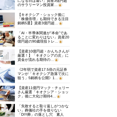
になる日は遠い」資産3億円超
のサラリーマン投資家…
【キオクシア・ショック後に
「株価倍増」も期待できる注目
銘柄5選】資産3億円超…
「AI・半導体関連が“本命”であ
ることに変わりはない」資産20
億円超の90歳現役トレ…
【資産10億円超・かんちさんが
厳選！】「キオクシアの次」に
資金が流れる期待の…
《2年弱で資産17.5倍の元証券
マンが「キオクシア急落で次に
狙う」5銘柄を公開》1…
【資産11億円マック・チェリー
さん厳選「キオクシア・ショッ
ク」後に大化け期待4…
「失敗すると取り返しがつかな
い」葬儀社の手を借りない
「DIY葬」の落とし穴 素人