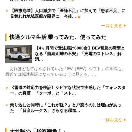
【医療崩壊】人口減少で「医師不足」に加えて「患者不足」に
見舞われ地域医療が限界に 今後…
一覧を見る
快適クルマ生活 乗ってみた、使ってみた
【4ヶ月間で受注累計6000台】BEV普及の障壁と
なる「航続距離の不安」「充電のストレス」解
消…
あれほどもてはやされていた「EV（BEV）シフト」の潮流も、
最近では減速基調になっているように見える。…
《雪道の対応力を検証》シビアな状況で実感した「フォレスタ
ー」の真価 「ターボ」と「スト…
乗り込むと同時に「これが軽？」と戸惑うのには理由があっ
た 「日産ルークス」さらなる躍進…
一覧を見る
大竹聡の「昼酒御免！」