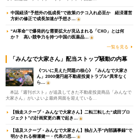
中国経済“予想外の低成長”で政策のテコ入れ必至か 経済運営
方針の修正で成長加速が予想さ…
“AI革命”で爆発的な需要拡大が見込まれる「CXO」とは何
か？ 高い競争力を持つ中国の医薬品…
一覧を見る
「みんなで大家さん」配当ストップ騒動の内幕
《ついに見えた問題の核心》「みんなで大家さ
ん」2000億円超不動産投資トラブル“異常なく
ら…
本誌『週刊ポスト』が追及してきた不動産投資商品「みんなで
大家さん」がいよいよ最終局面を迎えている…
【独走スクープ・みんなで大家さん】二転三転した“成田プロ
ジェクト”の計画変更の裏で起き…
【追及スクープ・みんなで大家さん】独占入手“内部議事録”で
明かされる柳瀬健一・代表の思…