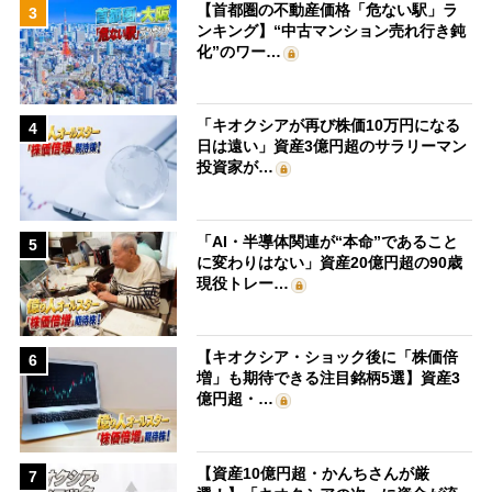
【首都圏の不動産価格「危ない駅」ラ
3
ンキング】“中古マンション売れ行き鈍
化”のワー…
「キオクシアが再び株価10万円になる
4
日は遠い」資産3億円超のサラリーマン
投資家が…
「AI・半導体関連が“本命”であること
5
に変わりはない」資産20億円超の90歳
現役トレー…
【キオクシア・ショック後に「株価倍
6
増」も期待できる注目銘柄5選】資産3
億円超・…
【資産10億円超・かんちさんが厳
7