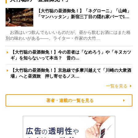
【大竹聡の昼酒御免！】「ネグローニ」「山崎」
「マンハッタン」新宿三丁目の隠れ家バーで1…
お酒はいつ飲んでもいいものだが、昼から飲むお酒にはまた格
別の味わいがある――。ライター・作家の大竹…
【大竹聡の昼酒御免！】今の若者は「なめろう」や「キヌカツ
ギ」を知らないって本当？ 昔の…
【大竹聡の昼酒御免！】京急線で多摩川越えて「川崎の大衆酒
場」へと昼酒旅 押し寄せるノス…
一覧を見る
著者・連載の一覧を見る