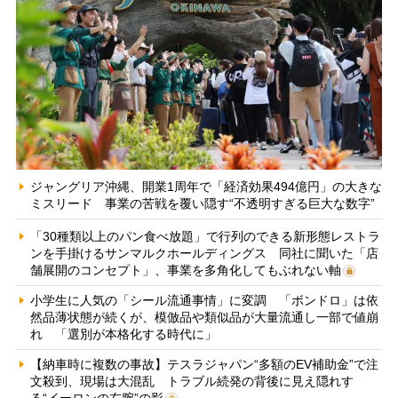
ジャングリア沖縄、開業1周年で「経済効果494億円」の大きな
ミスリード 事業の苦戦を覆い隠す“不透明すぎる巨大な数字”
「30種類以上のパン食べ放題」で行列のできる新形態レストラ
ンを手掛けるサンマルクホールディングス 同社に聞いた「店
舗展開のコンセプト」、事業を多角化してもぶれない軸
小学生に人気の「シール流通事情」に変調 「ボンドロ」は依
然品薄状態が続くが、模倣品や類似品が大量流通し一部で値崩
れ 「選別が本格化する時代に」
【納車時に複数の事故】テスラジャパン“多額のEV補助金”で注
文殺到、現場は大混乱 トラブル続発の背後に見え隠れす
る“イーロンの右腕”の影