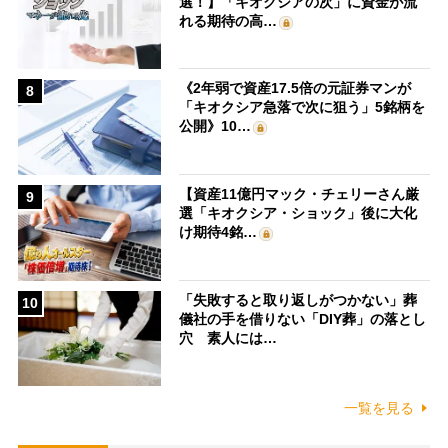
選！】「キオクシアの次」に資金が流
れる期待の高…
《2年弱で資産17.5倍の元証券マンが
8
「キオクシア急落で次に狙う」5銘柄を
公開》10…
【資産11億円マック・チェリーさん厳
9
選「キオクシア・ショック」後に大化
け期待4銘…
「失敗すると取り返しがつかない」葬
10
儀社の手を借りない「DIY葬」の落とし
穴 素人には…
一覧を見る