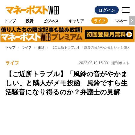
ログイン
トップ
投資
ビジネス
キャリア
ライフ
マネー
トップ
ライフ
生活
【ご近所トラブル】「風鈴の音がやかましい」と隣人が
ライフ
2023.09.10 16:00
週刊ポスト
【ご近所トラブル】「風鈴の音がやかま
しい」と隣人がメモ投函 風鈴ですら生
活騒音になり得るのか？弁護士の見解
Loaded
:
100.00%
/
Unmute