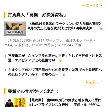
一覧を見る
古賀真人「発掘！好決算銘柄」
《株価34％急落のワークマンに特大反転の期待》
6月の売上低迷を吹き飛ばす第1四半期決算、…
6月3日に8330円をつけたワークマン（東証スタンダード・
7564）の株価は、わずか1カ月あまりで約34％下落…
三菱重工が「AIインフラの新たな主役」として再評価される気
運 エヌビディアとの提携でAI…
キオクシアHD「7万円割れからの急反発」は再びの上昇局面へ
の反転シグナルか？ 市場のムー…
一覧を見る
突然マルサがやって来た！
【最終回】1億6000万円の負債と引き換えに手に
入れたプライスレスな経験 ｜ 突然マルサがや…