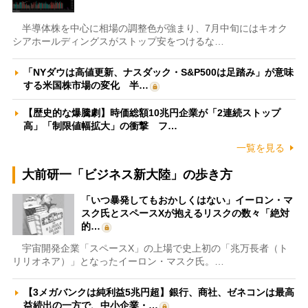
半導体株を中心に相場の調整色が強まり、7月中旬にはキオク
シアホールディングスがストップ安をつけるな…
「NYダウは高値更新、ナスダック・S&P500は足踏み」が意味
する米国株市場の変化 半…
【歴史的な爆騰劇】時価総額10兆円企業が「2連続ストップ
高」「制限値幅拡大」の衝撃 フ…
一覧を見る
大前研一「ビジネス新大陸」の歩き方
「いつ暴発してもおかしくはない」イーロン・マ
スク氏とスペースXが抱えるリスクの数々「絶対
的…
宇宙開発企業「スペースX」の上場で史上初の「兆万長者（ト
リリオネア）」となったイーロン・マスク氏。…
【3メガバンクは純利益5兆円超】銀行、商社、ゼネコンは最高
益続出の一方で、中小企業・…