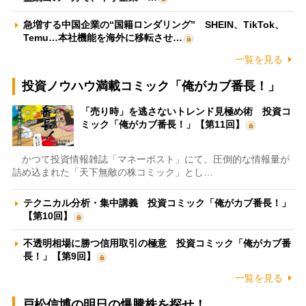
急増する中国企業の“国籍ロンダリング” SHEIN、TikTok、
Temu…本社機能を海外に移転させ…
一覧を見る
投資ノウハウ満載コミック「俺がカブ番長！」
「売り時」を逃さないトレンド見極め術 投資コ
ミック「俺がカブ番長！」【第11回】
かつて投資情報雑誌「マネーポスト」にて、圧倒的な情報量が
詰め込まれた「天下無敵の株コミック」とし…
テクニカル分析・集中講義 投資コミック「俺がカブ番長！」
【第10回】
不透明相場に勝つ信用取引の極意 投資コミック「俺がカブ番
長！」【第9回】
一覧を見る
戸松信博の明日の爆騰株を探せ！