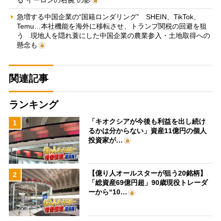
急増する中国企業の“国籍ロンダリング” SHEIN、TikTok、
Temu…本社機能を海外に移転させ、トランプ関税の回避を狙
う 現地人を隠れ蓑にした中国企業の農業参入・土地取得への
懸念も
関連記事
ランキング
「キオクシアが今後も利益を出し続け
1
るかは分からない」資産11億円の個人
投資家が…
【億り人オールスターが狙う20銘柄】
2
「総資産69億円超」90歳現役トレーダ
ーから“10…