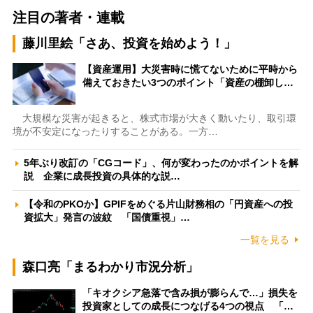
注目の著者・連載
藤川里絵「さあ、投資を始めよう！」
【資産運用】大災害時に慌てないために平時から
備えておきたい3つのポイント「資産の棚卸し…
大規模な災害が起きると、株式市場が大きく動いたり、取引環
境が不安定になったりすることがある。一方…
5年ぶり改訂の「CGコード」、何が変わったのかポイントを解
説 企業に成長投資の具体的な説…
【令和のPKOか】GPIFをめぐる片山財務相の「円資産への投
資拡大」発言の波紋 「国債重視」…
一覧を見る
森口亮「まるわかり市況分析」
「キオクシア急落で含み損が膨らんで…」損失を
投資家としての成長につなげる4つの視点 「…