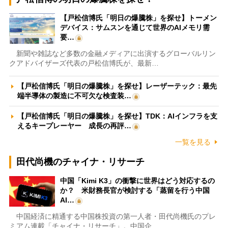
【戸松信博氏「明日の爆騰株」を探せ】トーメン
デバイス：サムスンを通じて世界のAIメモリ需
要…
新聞や雑誌など多数の金融メディアに出演するグローバルリン
クアドバイザーズ代表の戸松信博氏が、最新…
【戸松信博氏「明日の爆騰株」を探せ】レーザーテック：最先
端半導体の製造に不可欠な検査装…
【戸松信博氏「明日の爆騰株」を探せ】TDK：AIインフラを支
えるキープレーヤー 成長の再評…
一覧を見る
田代尚機のチャイナ・リサーチ
中国「Kimi K3」の衝撃に世界はどう対応するの
か？ 米財務長官が検討する「蒸留を行う中国
AI…
中国経済に精通する中国株投資の第一人者・田代尚機氏のプレ
ミアム連載「チャイナ・リサーチ」。中国企…