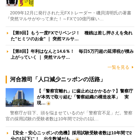
2009年12月に発行された元FXトレーダー・磯貝清明氏の著書
『突然マルサがやって来た！～FXで10億円稼い…
【第9回】もう一度FXでリベンジ！ 種銭は差し押さえを免れ
た”ヒミツのお金” ｜ 突然マルサ…
【第8回】年利はなんと14.6％！ 毎日5万円超の延滞税が積み
上がっていく ｜ 突然マルサ…
一覧を見る
河合雅司「人口減少ニッポンの活路」
【「警察官離れ」に歯止めはかかるか？】警察庁
が本気で取り組む「警察組織の構造改革」 実
現…
警察庁が目下、頭を悩ませているのが「警察官不足」だ。警察
官の採用試験の受験者数は10年間で2分の1以…
【安全・安心ニッポンの危機】採用試験受験者数は10年間で2
分の1以下に！ 出生数減がも…