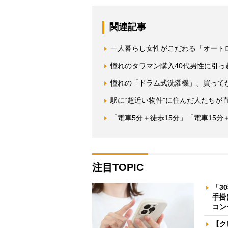
関連記事
一人暮らし女性がこだわる「オート
憧れのタワマン購入40代男性に引
憧れの「ドラム式洗濯機」、買って
駅に“超近い物件”に住んだ人たちが
「電車5分＋徒歩15分」「電車15
注目TOPIC
「3
手掛
コン
【ク