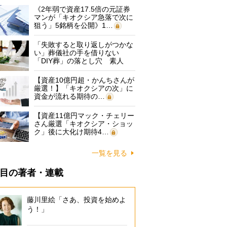
《2年弱で資産17.5倍の元証券
マンが「キオクシア急落で次に
狙う」5銘柄を公開》1…
「失敗すると取り返しがつかな
い」葬儀社の手を借りない
「DIY葬」の落とし穴 素人
に…
【資産10億円超・かんちさんが
厳選！】「キオクシアの次」に
資金が流れる期待の…
【資産11億円マック・チェリー
さん厳選「キオクシア・ショッ
ク」後に大化け期待4…
一覧を見る
目の著者・連載
藤川里絵「さあ、投資を始めよ
う！」