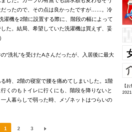
れました。カーブの有無でも請求額も変わるそう
段だったので、その点は良かったですが……。冷
洗濯機を2階に設置する際に、階段の幅によって
でした。結局、希望していた洗濯機は買えず、妥
）
“洗礼”を受けたAさんだったが、入居後に最大
る時、2階の寝室で腰を痛めてしまいした。1階
【お
に行くのもトイレに行くにも、階段を降りないと
202
。一人暮らしで弱った時、メゾネットはつらいの
1
2
3