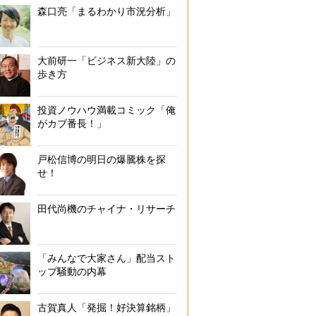
森口亮「まるわかり市況分析」
大前研一「ビジネス新大陸」の
歩き方
投資ノウハウ満載コミック「俺
がカブ番長！」
戸松信博の明日の爆騰株を探
せ！
田代尚機のチャイナ・リサーチ
「みんなで大家さん」配当スト
ップ騒動の内幕
古賀真人「発掘！好決算銘柄」