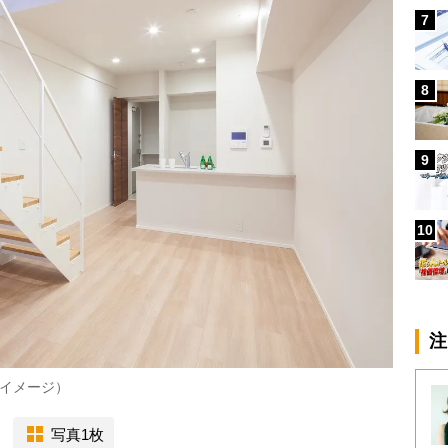
7
8
9
10
注
イメージ）
写真1枚