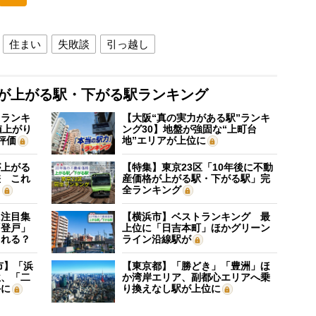
住まい
失敗談
引っ越し
格が上がる駅・下がる駅ランキング
”ランキ
【大阪“真の実力がある駅”ランキ
値上がり
ング30】地盤が強固な“上町台
評価
地”エリアが上位に
が上がる
【特集】東京23区「10年後に不動
差 これ
産価格が上がる駅・下がる駅」完
？
全ランキング
に注目集
【横浜市】ベストランキング 最
「登戸」
上位に「日吉本町」ほかグリーン
される？
ライン沿線駅が
市】「浜
【東京都】「勝どき」「豊洲」ほ
位、「二
か湾岸エリア、副都心エリアへ乗
外に
り換えなし駅が上位に