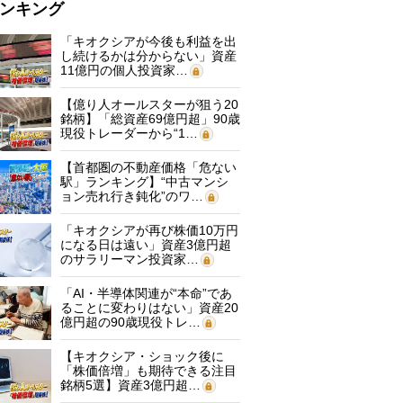
ンキング
「キオクシアが今後も利益を出
し続けるかは分からない」資産
11億円の個人投資家…
【億り人オールスターが狙う20
銘柄】「総資産69億円超」90歳
現役トレーダーから“1…
【首都圏の不動産価格「危ない
駅」ランキング】“中古マンシ
ョン売れ行き鈍化”のワ…
「キオクシアが再び株価10万円
になる日は遠い」資産3億円超
のサラリーマン投資家…
「AI・半導体関連が“本命”であ
ることに変わりはない」資産20
億円超の90歳現役トレ…
【キオクシア・ショック後に
「株価倍増」も期待できる注目
銘柄5選】資産3億円超…