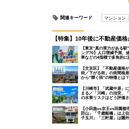
関連キーワード
マンション
【特集】10年後に不動産価
【東京“真の実力がある駅
ング70】人口増減予測、
率などの4指標で多角的に
【文京区】「不動産価格
街／下がる街」の街間格
から“輝く街”の特徴とは
【川崎市】「武蔵中原」
まる／「川崎」の治安、
の水害リスクはどう評価
【小田急vs京王vs田園都
田山」「千歳船橋」は上
子玉川」「三軒屋」は圏