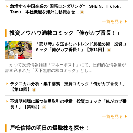
急増する中国企業の“国籍ロンダリング” SHEIN、TikTok、
Temu…本社機能を海外に移転させ…
一覧を見る
投資ノウハウ満載コミック「俺がカブ番長！」
「売り時」を逃さないトレンド見極め術 投資コ
ミック「俺がカブ番長！」【第11回】
かつて投資情報雑誌「マネーポスト」にて、圧倒的な情報量が
詰め込まれた「天下無敵の株コミック」とし…
テクニカル分析・集中講義 投資コミック「俺がカブ番長！」
【第10回】
不透明相場に勝つ信用取引の極意 投資コミック「俺がカブ番
長！」【第9回】
一覧を見る
戸松信博の明日の爆騰株を探せ！