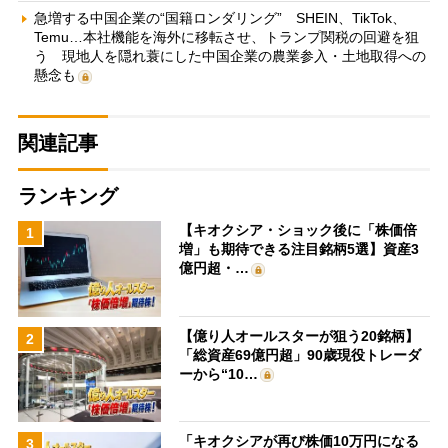
急増する中国企業の“国籍ロンダリング” SHEIN、TikTok、
Temu…本社機能を海外に移転させ、トランプ関税の回避を狙
う 現地人を隠れ蓑にした中国企業の農業参入・土地取得への
懸念も
関連記事
ランキング
【キオクシア・ショック後に「株価倍
1
増」も期待できる注目銘柄5選】資産3
億円超・…
【億り人オールスターが狙う20銘柄】
2
「総資産69億円超」90歳現役トレーダ
ーから“10…
「キオクシアが再び株価10万円になる
3