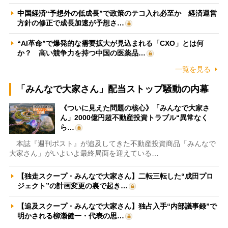
中国経済“予想外の低成長”で政策のテコ入れ必至か 経済運営
方針の修正で成長加速が予想さ…
“AI革命”で爆発的な需要拡大が見込まれる「CXO」とは何
か？ 高い競争力を持つ中国の医薬品…
一覧を見る
「みんなで大家さん」配当ストップ騒動の内幕
《ついに見えた問題の核心》「みんなで大家さ
ん」2000億円超不動産投資トラブル“異常なく
ら…
本誌『週刊ポスト』が追及してきた不動産投資商品「みんなで
大家さん」がいよいよ最終局面を迎えている…
【独走スクープ・みんなで大家さん】二転三転した“成田プロ
ジェクト”の計画変更の裏で起き…
【追及スクープ・みんなで大家さん】独占入手“内部議事録”で
明かされる柳瀬健一・代表の思…