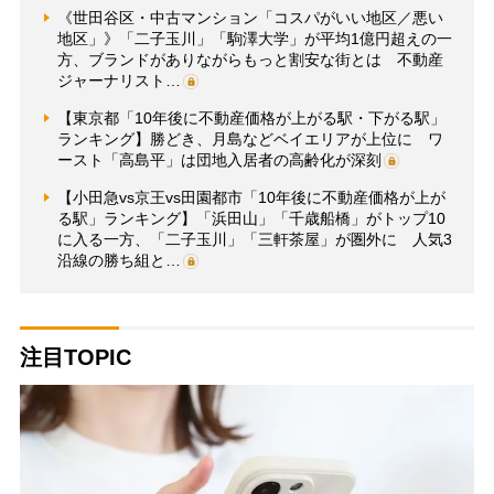
《世田谷区・中古マンション「コスパがいい地区／悪い
地区」》「二子玉川」「駒澤大学」が平均1億円超えの一
方、ブランドがありながらもっと割安な街とは 不動産
ジャーナリスト…
【東京都「10年後に不動産価格が上がる駅・下がる駅」
ランキング】勝どき、月島などベイエリアが上位に ワ
ースト「高島平」は団地入居者の高齢化が深刻
【小田急vs京王vs田園都市「10年後に不動産価格が上が
る駅」ランキング】「浜田山」「千歳船橋」がトップ10
に入る一方、「二子玉川」「三軒茶屋」が圏外に 人気3
沿線の勝ち組と…
注目TOPIC