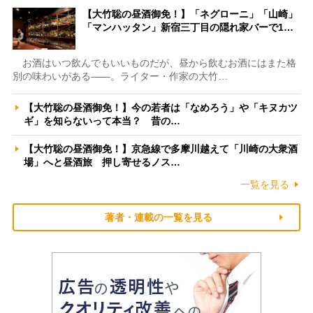
【大竹聡の昼酒御免！】「ネグローニ」「山崎」
「マンハッタン」新宿三丁目の隠れ家バーで1…
お酒はいつ飲んでもいいものだが、昼から飲むお酒にはまた格
別の味わいがある――。ライター・作家の大竹…
【大竹聡の昼酒御免！】今の若者は「なめろう」や「キヌカツ
ギ」を知らないって本当？ 昔の…
【大竹聡の昼酒御免！】京急線で多摩川越えて「川崎の大衆酒
場」へと昼酒旅 押し寄せるノス…
一覧を見る
著者・連載の一覧を見る