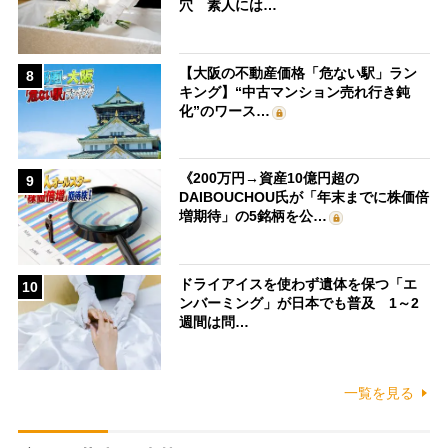
穴 素人には…
【大阪の不動産価格「危ない駅」ラン
8
キング】“中古マンション売れ行き鈍
化”のワース…
《200万円→資産10億円超の
9
DAIBOUCHOU氏が「年末までに株価倍
増期待」の5銘柄を公…
ドライアイスを使わず遺体を保つ「エ
10
ンバーミング」が日本でも普及 1～2
週間は問…
一覧を見る