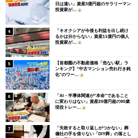
日は遠い」資産3億円超のサラリーマン
投資家が…
「キオクシアが今後も利益を出し続け
4
るかは分からない」資産11億円の個人
投資家が…
【首都圏の不動産価格「危ない駅」ラ
5
ンキング】“中古マンション売れ行き鈍
化”のワー…
「AI・半導体関連が“本命”であること
6
に変わりはない」資産20億円超の90歳
現役トレー…
「失敗すると取り返しがつかない」葬
7
儀社の手を借りない「DIY葬」の落とし