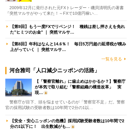
2009年12月に発行された元FXトレーダー・磯貝清明氏の著書
『突然マルサがやって来た！～FXで10億円稼い…
【第9回】もう一度FXでリベンジ！ 種銭は差し押さえを免れ
た”ヒミツのお金” ｜ 突然マルサ…
【第8回】年利はなんと14.6％！ 毎日5万円超の延滞税が積み
上がっていく ｜ 突然マルサ…
一覧を見る
河合雅司「人口減少ニッポンの活路」
【「警察官離れ」に歯止めはかかるか？】警察庁
が本気で取り組む「警察組織の構造改革」 実
現…
警察庁が目下、頭を悩ませているのが「警察官不足」だ。警察
官の採用試験の受験者数は10年間で2分の1以…
【安全・安心ニッポンの危機】採用試験受験者数は10年間で2
分の1以下に！ 出生数減がも…