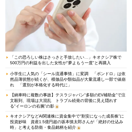
「この恐ろしい株はさっさと手放したい…」キオクシア株で
500万円の利益を出した女性が“夢よもう一度”と再購入
小学生に人気の「シール流通事情」に変調 「ボンドロ」は依
然品薄状態が続くが、模倣品や類似品が大量流通し一部で値崩
れ 「選別が本格化する時代に」
【納車時に複数の事故】テスラジャパン“多額のEV補助金”で注
文殺到、現場は大混乱 トラブル続発の背後に見え隠れす
る“イーロンの右腕”の影
キオクシアなどAI関連株に資金集中で“割安になった成長株”に
投資妙味 資産1.5億円超の坂本慎太郎さんが「絶好の仕込み
時」と考える防衛・食品銘柄を紹介