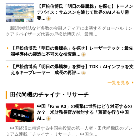
【戸松信博氏「明日の爆騰株」を探せ】トーメン
デバイス：サムスンを通じて世界のAIメモリ需
要…
新聞や雑誌など多数の金融メディアに出演するグローバルリン
クアドバイザーズ代表の戸松信博氏が、最新…
【戸松信博氏「明日の爆騰株」を探せ】レーザーテック：最先
端半導体の製造に不可欠な検査装…
【戸松信博氏「明日の爆騰株」を探せ】TDK：AIインフラを支
えるキープレーヤー 成長の再評…
一覧を見る
田代尚機のチャイナ・リサーチ
中国「Kimi K3」の衝撃に世界はどう対応するの
か？ 米財務長官が検討する「蒸留を行う中国
AI…
中国経済に精通する中国株投資の第一人者・田代尚機氏のプレ
ミアム連載「チャイナ・リサーチ」。中国企…