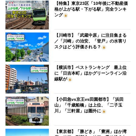
【特集】東京23区「10年後に不動産価
格が上がる駅・下がる駅」完全ランキ
ング
【川崎市】「武蔵中原」に注目集まる
／「川崎」の治安、「登戸」の水害リ
スクはどう評価される？
【横浜市】ベストランキング 最上位
に「日吉本町」ほかグリーンライン沿
線駅が
【小田急vs京王vs田園都市】「浜田
山」「千歳船橋」は上位、「二子玉
川」「三軒屋」は圏外に
【東京都】「勝どき」「豊洲」ほか湾