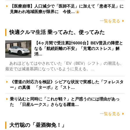
【医療崩壊】人口減少で「医師不足」に加えて「患者不足」に
見舞われ地域医療が限界に 今後…
一覧を見る
快適クルマ生活 乗ってみた、使ってみた
【4ヶ月間で受注累計6000台】BEV普及の障壁と
なる「航続距離の不安」「充電のストレス」解
消…
あれほどもてはやされていた「EV（BEV）シフト」の潮流も、
最近では減速基調になっているように見える。…
《雪道の対応力を検証》シビアな状況で実感した「フォレスタ
ー」の真価 「ターボ」と「スト…
乗り込むと同時に「これが軽？」と戸惑うのには理由があっ
た 「日産ルークス」さらなる躍進…
一覧を見る
大竹聡の「昼酒御免！」