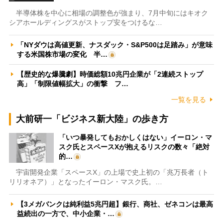
半導体株を中心に相場の調整色が強まり、7月中旬にはキオク
シアホールディングスがストップ安をつけるな…
「NYダウは高値更新、ナスダック・S&P500は足踏み」が意味
する米国株市場の変化 半…
【歴史的な爆騰劇】時価総額10兆円企業が「2連続ストップ
高」「制限値幅拡大」の衝撃 フ…
一覧を見る
大前研一「ビジネス新大陸」の歩き方
「いつ暴発してもおかしくはない」イーロン・マ
スク氏とスペースXが抱えるリスクの数々「絶対
的…
宇宙開発企業「スペースX」の上場で史上初の「兆万長者（ト
リリオネア）」となったイーロン・マスク氏。…
【3メガバンクは純利益5兆円超】銀行、商社、ゼネコンは最高
益続出の一方で、中小企業・…