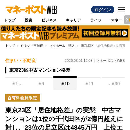
ログイン
トップ
投資
ビジネス
キャリア
ライフ
マネー
トップ
住まい・不動産
マイホーム・購入
東京23区「居住地格差」の実態 
住まい・不動産
2026.03.01 16:03
マネーポストWEB
東京23区中古マンション格差
1
9
10
11
30
＃
～
＃
＃
＃
～
＃
有料会員限定
東京23区「居住地格差」の実態 中古マ
ンションは1位の千代田区が2億円超えに
対し、23位の足立区は4845万円 上位エ