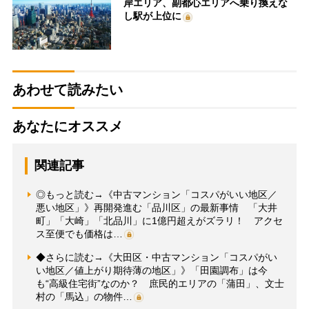
岸エリア、副都心エリアへ乗り換えな
し駅が上位に
あわせて読みたい
あなたにオススメ
関連記事
◎もっと読む→《中古マンション「コスパがいい地区／
悪い地区」》再開発進む「品川区」の最新事情 「大井
町」「大崎」「北品川」に1億円超えがズラリ！ アクセ
ス至便でも価格は…
◆さらに読む→《大田区・中古マンション「コスパがい
い地区／値上がり期待薄の地区」》「田園調布」は今
も“高級住宅街”なのか？ 庶民的エリアの「蒲田」、文士
村の「馬込」の物件…