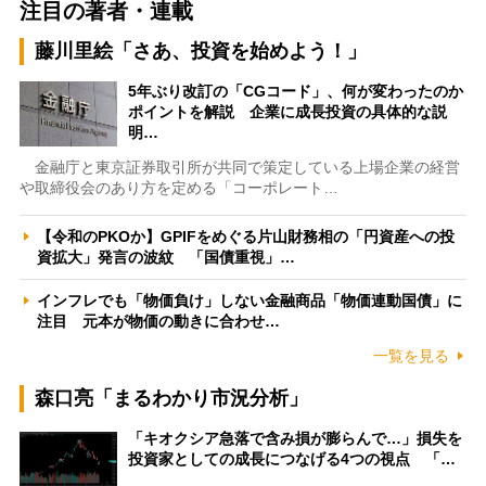
注目の著者・連載
藤川里絵「さあ、投資を始めよう！」
5年ぶり改訂の「CGコード」、何が変わったのか
ポイントを解説 企業に成長投資の具体的な説
明…
金融庁と東京証券取引所が共同で策定している上場企業の経営
や取締役会のあり方を定める「コーポレート…
【令和のPKOか】GPIFをめぐる片山財務相の「円資産への投
資拡大」発言の波紋 「国債重視」…
インフレでも「物価負け」しない金融商品「物価連動国債」に
注目 元本が物価の動きに合わせ…
一覧を見る
森口亮「まるわかり市況分析」
「キオクシア急落で含み損が膨らんで…」損失を
投資家としての成長につなげる4つの視点 「…