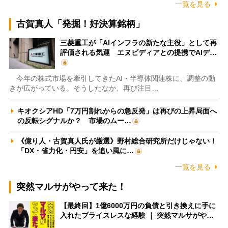
一覧を見る
古賀真人「発掘！好決算銘柄」
三菱重工が「AIインフラの新たな主役」として再
評価される気運 エヌビディアとの提携でAIデ…
今年の株式市場を牽引してきたAI・半導体関連株に、調整の動
きが広がっている。そうしたなか、再び注目…
キオクシアHD「7万円割れからの急反発」は再びの上昇局面へ
の反転シグナルか？ 市場のムー…
《億り人・古賀真人氏が厳選》野村総合研究所だけじゃない！
「DX・省力化・円安」を追い風に…
一覧を見る
突然マルサがやって来た！
【最終回】1億6000万円の負債と引き換えに手に
入れたプライスレスな経験 ｜ 突然マルサがや…