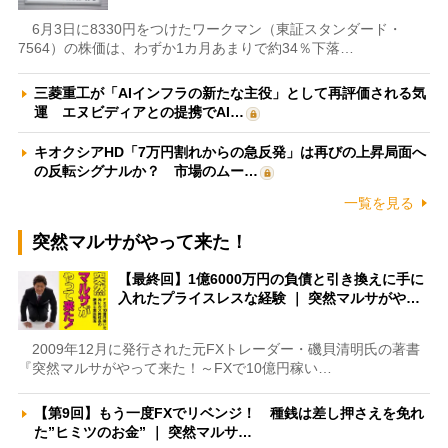
6月3日に8330円をつけたワークマン（東証スタンダード・
7564）の株価は、わずか1カ月あまりで約34％下落…
三菱重工が「AIインフラの新たな主役」として再評価される気
運 エヌビディアとの提携でAI…
キオクシアHD「7万円割れからの急反発」は再びの上昇局面へ
の反転シグナルか？ 市場のムー…
一覧を見る
突然マルサがやって来た！
【最終回】1億6000万円の負債と引き換えに手に
入れたプライスレスな経験 ｜ 突然マルサがや…
2009年12月に発行された元FXトレーダー・磯貝清明氏の著書
『突然マルサがやって来た！～FXで10億円稼い…
【第9回】もう一度FXでリベンジ！ 種銭は差し押さえを免れ
た”ヒミツのお金” ｜ 突然マルサ…