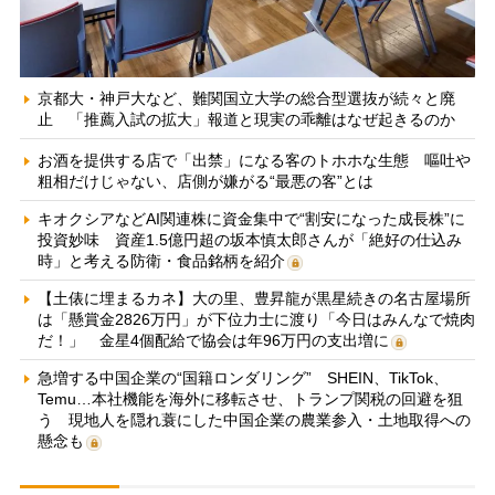
京都大・神戸大など、難関国立大学の総合型選抜が続々と廃
止 「推薦入試の拡大」報道と現実の乖離はなぜ起きるのか
お酒を提供する店で「出禁」になる客のトホホな生態 嘔吐や
粗相だけじゃない、店側が嫌がる“最悪の客”とは
キオクシアなどAI関連株に資金集中で“割安になった成長株”に
投資妙味 資産1.5億円超の坂本慎太郎さんが「絶好の仕込み
時」と考える防衛・食品銘柄を紹介
【土俵に埋まるカネ】大の里、豊昇龍が黒星続きの名古屋場所
は「懸賞金2826万円」が下位力士に渡り「今日はみんなで焼肉
だ！」 金星4個配給で協会は年96万円の支出増に
急増する中国企業の“国籍ロンダリング” SHEIN、TikTok、
Temu…本社機能を海外に移転させ、トランプ関税の回避を狙
う 現地人を隠れ蓑にした中国企業の農業参入・土地取得への
懸念も