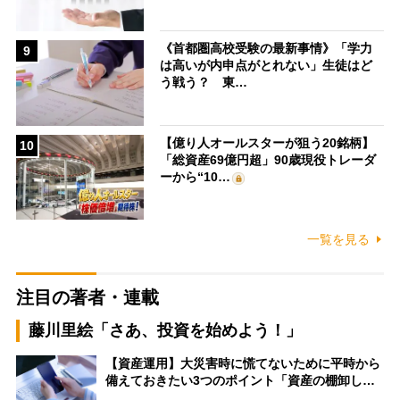
《首都圏高校受験の最新事情》「学力
9
は高いが内申点がとれない」生徒はど
う戦う？ 東…
【億り人オールスターが狙う20銘柄】
10
「総資産69億円超」90歳現役トレーダ
ーから“10…
一覧を見る
注目の著者・連載
藤川里絵「さあ、投資を始めよう！」
【資産運用】大災害時に慌てないために平時から
備えておきたい3つのポイント「資産の棚卸し…