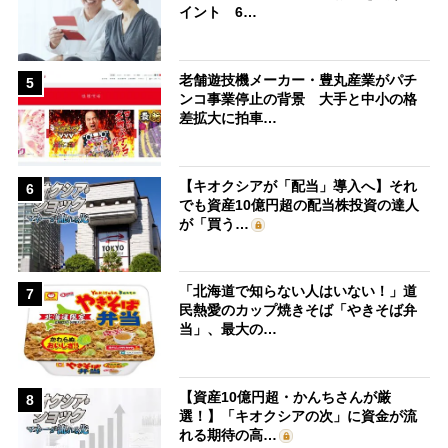
イント 6…
老舗遊技機メーカー・豊丸産業がパチ
5
ンコ事業停止の背景 大手と中小の格
差拡大に拍車…
【キオクシアが「配当」導入へ】それ
6
でも資産10億円超の配当株投資の達人
が「買う…
「北海道で知らない人はいない！」道
7
民熱愛のカップ焼きそば「やきそば弁
当」、最大の…
【資産10億円超・かんちさんが厳
8
選！】「キオクシアの次」に資金が流
れる期待の高…