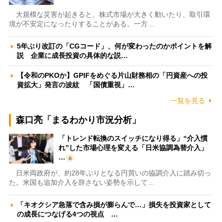
大規模な災害が起きると、株式市場が大きく動いたり、取引環
境が不安定になったりすることがある。一方…
5年ぶり改訂の「CGコード」、何が変わったのかポイントを解
説 企業に成長投資の具体的な説…
【令和のPKOか】GPIFをめぐる片山財務相の「円資産への投
資拡大」発言の波紋 「国債重視」…
一覧を見る
森口亮「まるわかり市況分析」
「トレンド転換のスイッチになり得る」“介入慣
れ”した市場心理を変える「日米協調為替介入」
…
日米両政府が、約28年ぶりとなる円買いの協調介入に踏み切っ
た。米国も追加介入を辞さない姿勢を示して…
「キオクシア急落で含み損が膨らんで…」損失を投資家として
の成長につなげる4つの視点 …