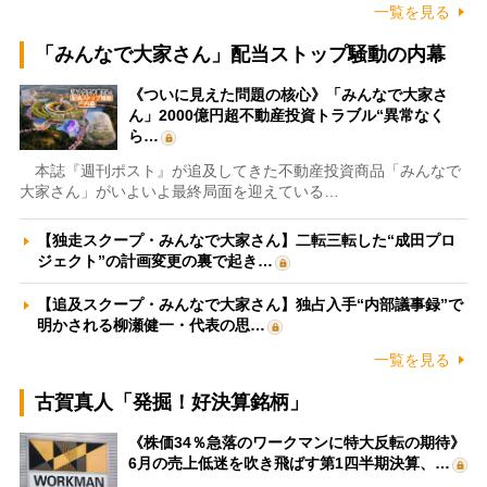
一覧を見る
「みんなで大家さん」配当ストップ騒動の内幕
《ついに見えた問題の核心》「みんなで大家さ
ん」2000億円超不動産投資トラブル“異常なく
ら…
本誌『週刊ポスト』が追及してきた不動産投資商品「みんなで
大家さん」がいよいよ最終局面を迎えている…
【独走スクープ・みんなで大家さん】二転三転した“成田プロ
ジェクト”の計画変更の裏で起き…
【追及スクープ・みんなで大家さん】独占入手“内部議事録”で
明かされる柳瀬健一・代表の思…
一覧を見る
古賀真人「発掘！好決算銘柄」
《株価34％急落のワークマンに特大反転の期待》
6月の売上低迷を吹き飛ばす第1四半期決算、…