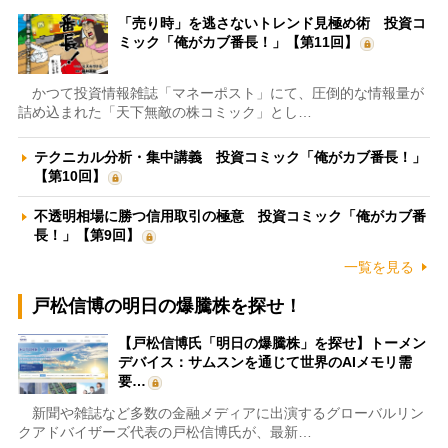
「売り時」を逃さないトレンド見極め術 投資コ
ミック「俺がカブ番長！」【第11回】
かつて投資情報雑誌「マネーポスト」にて、圧倒的な情報量が
詰め込まれた「天下無敵の株コミック」とし…
テクニカル分析・集中講義 投資コミック「俺がカブ番長！」
【第10回】
不透明相場に勝つ信用取引の極意 投資コミック「俺がカブ番
長！」【第9回】
一覧を見る
戸松信博の明日の爆騰株を探せ！
【戸松信博氏「明日の爆騰株」を探せ】トーメン
デバイス：サムスンを通じて世界のAIメモリ需
要…
新聞や雑誌など多数の金融メディアに出演するグローバルリン
クアドバイザーズ代表の戸松信博氏が、最新…