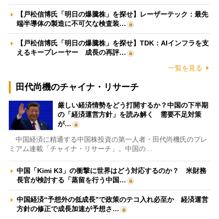
【戸松信博氏「明日の爆騰株」を探せ】レーザーテック：最先
端半導体の製造に不可欠な検査装…
【戸松信博氏「明日の爆騰株」を探せ】TDK：AIインフラを支
えるキープレーヤー 成長の再評…
一覧を見る
田代尚機のチャイナ・リサーチ
厳しい経済情勢をどう打開するか？中国の下半期
の「経済運営方針」を読み解く 需要不足対策
が…
中国経済に精通する中国株投資の第一人者・田代尚機氏のプレ
ミアム連載「チャイナ・リサーチ」。中国の…
中国「Kimi K3」の衝撃に世界はどう対応するのか？ 米財務
長官が検討する「蒸留を行う中国…
中国経済“予想外の低成長”で政策のテコ入れ必至か 経済運営
方針の修正で成長加速が予想さ…