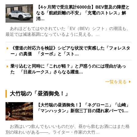
【4ヶ月間で受注累計6000台】BEV普及の障壁と
なる「航続距離の不安」「充電のストレス」解
消…
あれほどもてはやされていた「EV（BEV）シフト」の潮流も、
最近では減速基調になっているように見える。…
《雪道の対応力を検証》シビアな状況で実感した「フォレスタ
ー」の真価 「ターボ」と「スト…
乗り込むと同時に「これが軽？」と戸惑うのには理由があっ
た 「日産ルークス」さらなる躍進…
一覧を見る
大竹聡の「昼酒御免！」
【大竹聡の昼酒御免！】「ネグローニ」「山崎」
「マンハッタン」新宿三丁目の隠れ家バーで1…
お酒はいつ飲んでもいいものだが、昼から飲むお酒にはまた格
別の味わいがある――。ライター・作家の大竹…