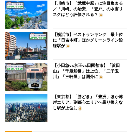
【川崎市】「武蔵中原」に注目集まる
／「川崎」の治安、「登戸」の水害リ
スクはどう評価される？
【横浜市】ベストランキング 最上位
に「日吉本町」ほかグリーンライン沿
線駅が
【小田急vs京王vs田園都市】「浜田
山」「千歳船橋」は上位、「二子玉
川」「三軒屋」は圏外に
【東京都】「勝どき」「豊洲」ほか湾
岸エリア、副都心エリアへ乗り換えな
し駅が上位に