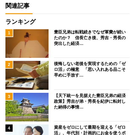
関連記事
ランキング
豊臣兄弟は転戦続きでなぜ軍費が続い
1
たのか？ 信長亡き後、秀吉・秀長の
突出した経済…
後悔しない老後を実現するための「ゼ
2
ロ活」の極意 「思い入れある品こそ
早めに手放す…
【天下統一を見据えた豊臣兄弟の経済
3
政策】秀吉が弟・秀長を紀伊に転封し
た納得の事情…
資産をゼロにして最期を迎える「ゼロ
4
活」、年代別・計画的にお金を使うポ