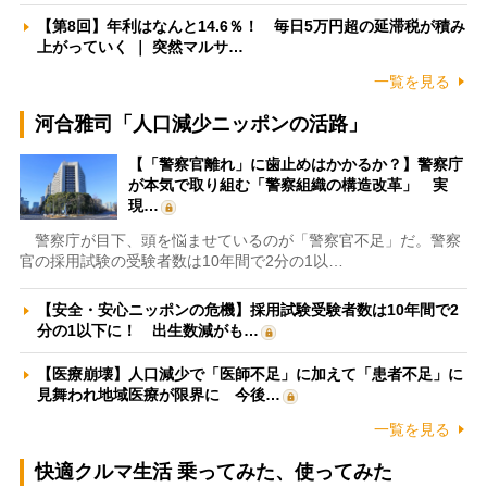
【第8回】年利はなんと14.6％！ 毎日5万円超の延滞税が積み
上がっていく ｜ 突然マルサ…
一覧を見る
河合雅司「人口減少ニッポンの活路」
【「警察官離れ」に歯止めはかかるか？】警察庁
が本気で取り組む「警察組織の構造改革」 実
現…
警察庁が目下、頭を悩ませているのが「警察官不足」だ。警察
官の採用試験の受験者数は10年間で2分の1以…
【安全・安心ニッポンの危機】採用試験受験者数は10年間で2
分の1以下に！ 出生数減がも…
【医療崩壊】人口減少で「医師不足」に加えて「患者不足」に
見舞われ地域医療が限界に 今後…
一覧を見る
快適クルマ生活 乗ってみた、使ってみた