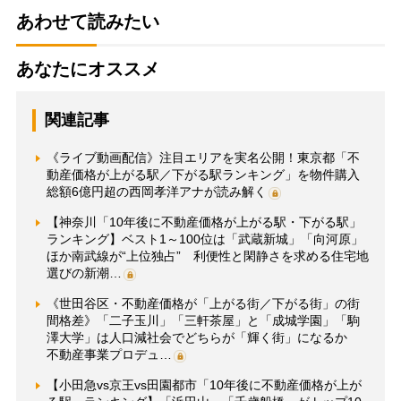
あわせて読みたい
あなたにオススメ
関連記事
《ライブ動画配信》注目エリアを実名公開！東京都「不
動産価格が上がる駅／下がる駅ランキング」を物件購入
総額6億円超の西岡孝洋アナが読み解く
【神奈川「10年後に不動産価格が上がる駅・下がる駅」
ランキング】ベスト1～100位は「武蔵新城」「向河原」
ほか南武線が“上位独占” 利便性と閑静さを求める住宅地
選びの新潮…
《世田谷区・不動産価格が「上がる街／下がる街」の街
間格差》「二子玉川」「三軒茶屋」と「成城学園」「駒
澤大学」は人口減社会でどちらが「輝く街」になるか
不動産事業プロデュ…
【小田急vs京王vs田園都市「10年後に不動産価格が上が