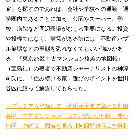
家」を探すのであれば、会社や学校への通勤・通
学圏内であることに加え、公園やスーパー、学
校、病院など周辺環境がむしろ重要になる。投資
や投機ではなく、実需がある街には、不動産バブ
ル崩壊などの事態を恐れなくてもいい強みがあ
る。『東京23区中古マンション格差の地図帳』
（宝島社）の著者で不動産ジャーナリストの榊淳
司氏に、「住み続ける家」選びのポイントを世田
谷区に絞って解説してもらった。
＞プレミアム登録して、榊氏が実名で挙げる世田
谷区・中古マンション「コスパのいい地区、悪い
地区」の解説、図解を見る【初回登録月は無料】