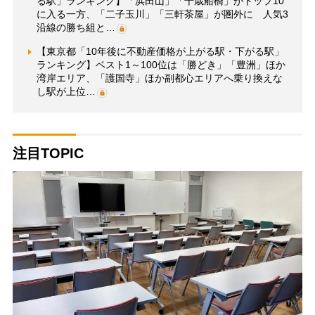
る駅」ランキング】「浜田山」「千歳船橋」がトップ10
に入る一方、「二子玉川」「三軒茶屋」が圏外に 人気3
沿線の勝ち組と…
【東京都「10年後に不動産価格が上がる駅・下がる駅」
ランキング】ベスト1～100位は「勝どき」「豊洲」ほか
湾岸エリア、「護国寺」ほか副都心エリアへ乗り換えな
し駅が上位…
注目TOPIC