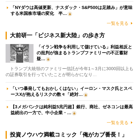
「NYダウは高値更新、ナスダック・S&P500は足踏み」が意味
する米国株市場の変化 半…
一覧を見る
大前研一「ビジネス新大陸」の歩き方
「イラン戦争を利用して儲けている」利益相反と
の批判が強まるトランプファミリーの不正蓄財
疑…
トランプ大統領のファミリー信託が今年1～3月に3000回以上も
の証券取引を行っていたことが明らかになり…
「いつ暴発してもおかしくはない」イーロン・マスク氏とスペ
ースXが抱えるリスクの数々「絶対…
【3メガバンクは純利益5兆円超】銀行、商社、ゼネコンは最高
益続出の一方で、中小企業・…
一覧を見る
投資ノウハウ満載コミック「俺がカブ番長！」