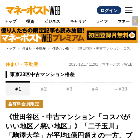
ログイン
トップ
投資
ビジネス
キャリア
ライフ
マネー
トップ
住まい・不動産
住みたい街
《世田谷区・中古マンション「コスパが
住まい・不動産
2025.12.17 11:01
マネーポストWEB
東京23区中古マンション格差
1
2
3
4
30
＃
＃
＃
＃
～
＃
有料会員限定
《世田谷区・中古マンション「コスパが
いい地区／悪い地区」》「二子玉川」
「駒澤大学」が平均1億円超えの一方、ブ