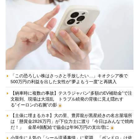
「この恐ろしい株はさっさと手放したい…」キオクシア株で
500万円の利益を出した女性が“夢よもう一度”と再購入
【納車時に複数の事故】テスラジャパン“多額のEV補助金”で注
文殺到、現場は大混乱 トラブル続発の背後に見え隠れす
る“イーロンの右腕”の影
【土俵に埋まるカネ】大の里、豊昇龍が黒星続きの名古屋場所
は「懸賞金2826万円」が下位力士に渡り「今日はみんなで焼肉
だ！」 金星4個配給で協会は年96万円の支出増に
小学生に人気の「シール流通事情」に変調 「ボンドロ」は依