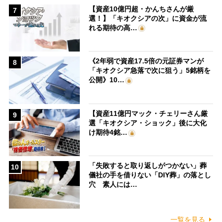
【資産10億円超・かんちさんが厳
7
選！】「キオクシアの次」に資金が流
れる期待の高…
《2年弱で資産17.5倍の元証券マンが
8
「キオクシア急落で次に狙う」5銘柄を
公開》10…
【資産11億円マック・チェリーさん厳
9
選「キオクシア・ショック」後に大化
け期待4銘…
「失敗すると取り返しがつかない」葬
10
儀社の手を借りない「DIY葬」の落とし
穴 素人には…
一覧を見る