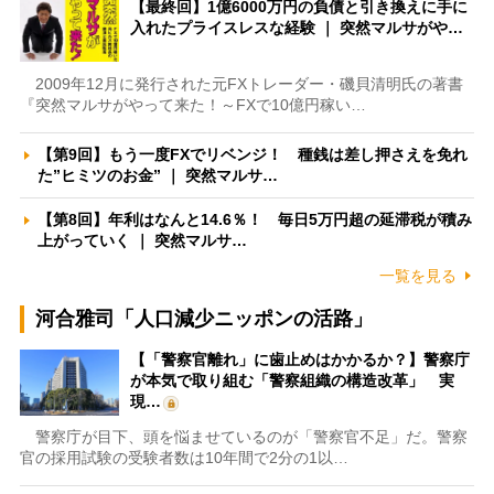
【最終回】1億6000万円の負債と引き換えに手に
入れたプライスレスな経験 ｜ 突然マルサがや…
2009年12月に発行された元FXトレーダー・磯貝清明氏の著書
『突然マルサがやって来た！～FXで10億円稼い…
【第9回】もう一度FXでリベンジ！ 種銭は差し押さえを免れ
た”ヒミツのお金” ｜ 突然マルサ…
【第8回】年利はなんと14.6％！ 毎日5万円超の延滞税が積み
上がっていく ｜ 突然マルサ…
一覧を見る
河合雅司「人口減少ニッポンの活路」
【「警察官離れ」に歯止めはかかるか？】警察庁
が本気で取り組む「警察組織の構造改革」 実
現…
警察庁が目下、頭を悩ませているのが「警察官不足」だ。警察
官の採用試験の受験者数は10年間で2分の1以…