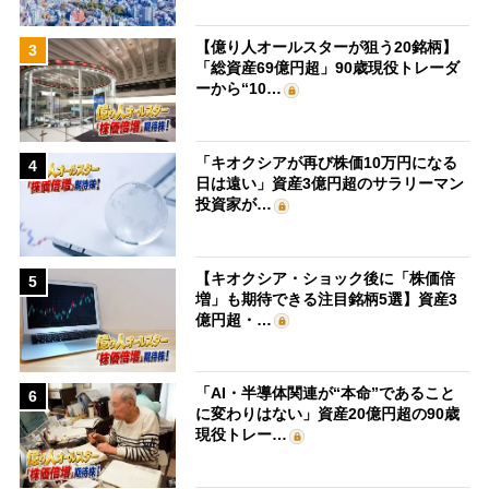
【億り人オールスターが狙う20銘柄】
3
「総資産69億円超」90歳現役トレーダ
ーから“10…
「キオクシアが再び株価10万円になる
4
日は遠い」資産3億円超のサラリーマン
投資家が…
【キオクシア・ショック後に「株価倍
5
増」も期待できる注目銘柄5選】資産3
億円超・…
「AI・半導体関連が“本命”であること
6
に変わりはない」資産20億円超の90歳
現役トレー…