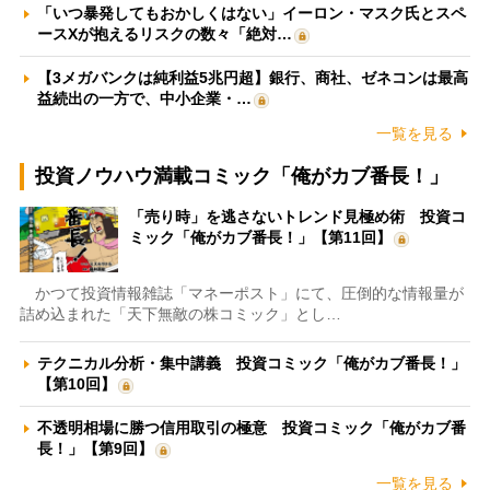
「いつ暴発してもおかしくはない」イーロン・マスク氏とスペ
ースXが抱えるリスクの数々「絶対…
【3メガバンクは純利益5兆円超】銀行、商社、ゼネコンは最高
益続出の一方で、中小企業・…
一覧を見る
投資ノウハウ満載コミック「俺がカブ番長！」
「売り時」を逃さないトレンド見極め術 投資コ
ミック「俺がカブ番長！」【第11回】
かつて投資情報雑誌「マネーポスト」にて、圧倒的な情報量が
詰め込まれた「天下無敵の株コミック」とし…
テクニカル分析・集中講義 投資コミック「俺がカブ番長！」
【第10回】
不透明相場に勝つ信用取引の極意 投資コミック「俺がカブ番
長！」【第9回】
一覧を見る