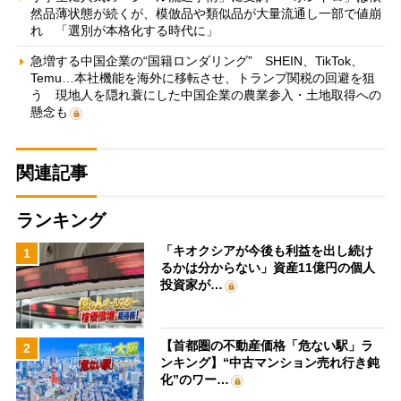
然品薄状態が続くが、模倣品や類似品が大量流通し一部で値崩
れ 「選別が本格化する時代に」
急増する中国企業の“国籍ロンダリング” SHEIN、TikTok、
Temu…本社機能を海外に移転させ、トランプ関税の回避を狙
う 現地人を隠れ蓑にした中国企業の農業参入・土地取得への
懸念も
関連記事
ランキング
「キオクシアが今後も利益を出し続け
1
るかは分からない」資産11億円の個人
投資家が…
【首都圏の不動産価格「危ない駅」ラ
2
ンキング】“中古マンション売れ行き鈍
化”のワー…