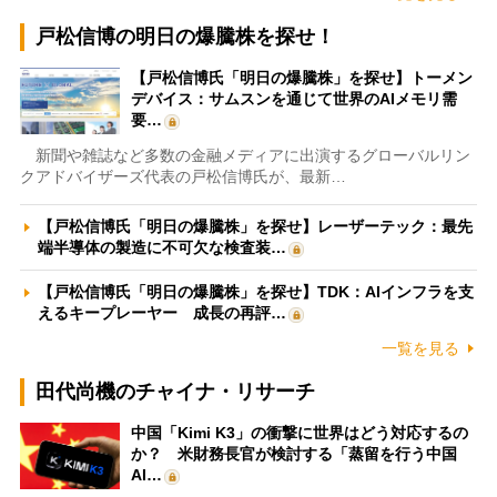
戸松信博の明日の爆騰株を探せ！
【戸松信博氏「明日の爆騰株」を探せ】トーメン
デバイス：サムスンを通じて世界のAIメモリ需
要…
新聞や雑誌など多数の金融メディアに出演するグローバルリン
クアドバイザーズ代表の戸松信博氏が、最新…
【戸松信博氏「明日の爆騰株」を探せ】レーザーテック：最先
端半導体の製造に不可欠な検査装…
【戸松信博氏「明日の爆騰株」を探せ】TDK：AIインフラを支
えるキープレーヤー 成長の再評…
一覧を見る
田代尚機のチャイナ・リサーチ
中国「Kimi K3」の衝撃に世界はどう対応するの
か？ 米財務長官が検討する「蒸留を行う中国
AI…