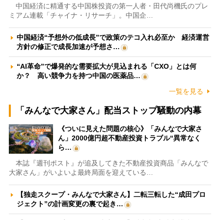
中国経済に精通する中国株投資の第一人者・田代尚機氏のプレ
ミアム連載「チャイナ・リサーチ」。中国企…
中国経済“予想外の低成長”で政策のテコ入れ必至か 経済運営
方針の修正で成長加速が予想さ…
“AI革命”で爆発的な需要拡大が見込まれる「CXO」とは何
か？ 高い競争力を持つ中国の医薬品…
一覧を見る
「みんなで大家さん」配当ストップ騒動の内幕
《ついに見えた問題の核心》「みんなで大家さ
ん」2000億円超不動産投資トラブル“異常なく
ら…
本誌『週刊ポスト』が追及してきた不動産投資商品「みんなで
大家さん」がいよいよ最終局面を迎えている…
【独走スクープ・みんなで大家さん】二転三転した“成田プロ
ジェクト”の計画変更の裏で起き…