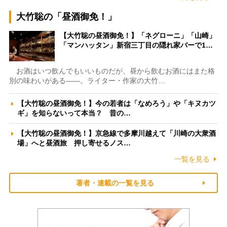
大竹聡の「昼酒御免！」
【大竹聡の昼酒御免！】「ネグローニ」「山崎」
「マンハッタン」新宿三丁目の隠れ家バーで1…
お酒はいつ飲んでもいいものだが、昼から飲むお酒にはまた格
別の味わいがある――。ライター・作家の大竹…
【大竹聡の昼酒御免！】今の若者は「なめろう」や「キヌカツ
ギ」を知らないって本当？ 昔の…
【大竹聡の昼酒御免！】京急線で多摩川越えて「川崎の大衆酒
場」へと昼酒旅 押し寄せるノス…
一覧を見る
著者・連載の一覧を見る