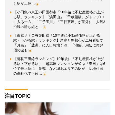
し駅が上位…
【小田急vs京王vs田園都市「10年後に不動産価格が上が
る駅」ランキング】「浜田山」「千歳船橋」がトップ10
に入る一方、「二子玉川」「三軒茶屋」が圏外に 人気3
沿線の勝ち組と…
【東京メトロ有楽町線「10年後に不動産価格が上がる
駅・下がる駅」ランキング】湾岸と副都心が二枚看板で
「月島」「豊洲」に人口急増予測、「池袋」周辺に再評
価の波も
【都営三田線ランキング】10年後に「不動産価格が上が
る駅・下がる駅」 超高層マンションが並ぶ「春日」は6
位で最上位に「巣鴨」など城北エリアの駅が 団地住民
の高齢化で下位…
注目TOPIC