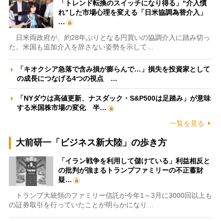
「トレンド転換のスイッチになり得る」“介入慣
れ”した市場心理を変える「日米協調為替介入」
…
日米両政府が、約28年ぶりとなる円買いの協調介入に踏み切っ
た。米国も追加介入を辞さない姿勢を示して…
「キオクシア急落で含み損が膨らんで…」損失を投資家として
の成長につなげる4つの視点 …
「NYダウは高値更新、ナスダック・S&P500は足踏み」が意味
する米国株市場の変化 半…
一覧を見る
大前研一「ビジネス新大陸」の歩き方
「イラン戦争を利用して儲けている」利益相反と
の批判が強まるトランプファミリーの不正蓄財
疑…
トランプ大統領のファミリー信託が今年1～3月に3000回以上も
の証券取引を行っていたことが明らかになり…