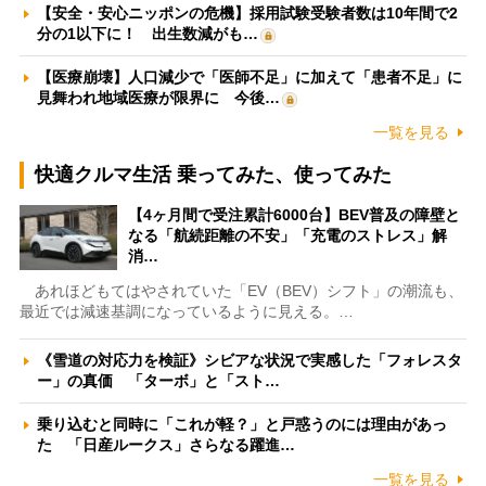
【安全・安心ニッポンの危機】採用試験受験者数は10年間で2
分の1以下に！ 出生数減がも…
【医療崩壊】人口減少で「医師不足」に加えて「患者不足」に
見舞われ地域医療が限界に 今後…
一覧を見る
快適クルマ生活 乗ってみた、使ってみた
【4ヶ月間で受注累計6000台】BEV普及の障壁と
なる「航続距離の不安」「充電のストレス」解
消…
あれほどもてはやされていた「EV（BEV）シフト」の潮流も、
最近では減速基調になっているように見える。…
《雪道の対応力を検証》シビアな状況で実感した「フォレスタ
ー」の真価 「ターボ」と「スト…
乗り込むと同時に「これが軽？」と戸惑うのには理由があっ
た 「日産ルークス」さらなる躍進…
一覧を見る