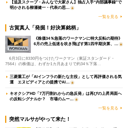
【追及スクープ・みんなで大家さん】独占入手“内部議事録”で
明かされる柳瀬健一・代表の思…
一覧を見る
古賀真人「発掘！好決算銘柄」
《株価34％急落のワークマンに特大反転の期待》
6月の売上低迷を吹き飛ばす第1四半期決算、…
6月3日に8330円をつけたワークマン（東証スタンダード・
7564）の株価は、わずか1カ月あまりで約34％下落…
三菱重工が「AIインフラの新たな主役」として再評価される気
運 エヌビディアとの提携でAI…
キオクシアHD「7万円割れからの急反発」は再びの上昇局面へ
の反転シグナルか？ 市場のムー…
一覧を見る
突然マルサがやって来た！