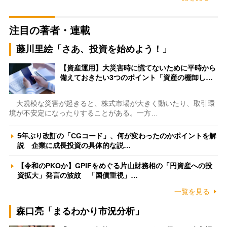
注目の著者・連載
藤川里絵「さあ、投資を始めよう！」
【資産運用】大災害時に慌てないために平時から
備えておきたい3つのポイント「資産の棚卸し…
大規模な災害が起きると、株式市場が大きく動いたり、取引環
境が不安定になったりすることがある。一方…
5年ぶり改訂の「CGコード」、何が変わったのかポイントを解
説 企業に成長投資の具体的な説…
【令和のPKOか】GPIFをめぐる片山財務相の「円資産への投
資拡大」発言の波紋 「国債重視」…
一覧を見る
森口亮「まるわかり市況分析」