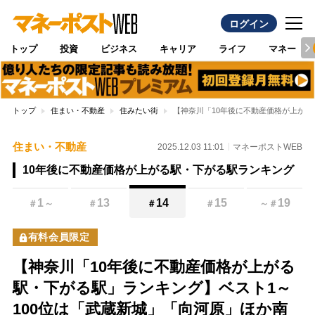
ログイン
トップ
投資
ビジネス
キャリア
ライフ
マネー
トップ
住まい・不動産
住みたい街
【神奈川「10年後に不動産価格が上がる
住まい・不動産
2025.12.03 11:01
マネーポストWEB
10年後に不動産価格が上がる駅・下がる駅ランキング
1
13
14
15
19
＃
～
＃
＃
＃
～
＃
有料会員限定
【神奈川「10年後に不動産価格が上がる
駅・下がる駅」ランキング】ベスト1～
100位は「武蔵新城」「向河原」ほか南