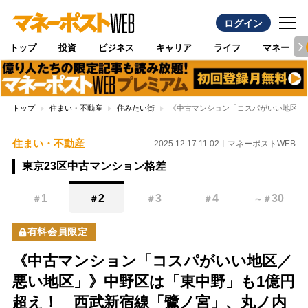
ログイン
トップ
投資
ビジネス
キャリア
ライフ
マネー
トップ
住まい・不動産
住みたい街
《中古マンション「コスパがいい地区／
住まい・不動産
2025.12.17 11:02
マネーポストWEB
東京23区中古マンション格差
1
2
3
4
30
＃
＃
＃
＃
～
＃
有料会員限定
《中古マンション「コスパがいい地区／
悪い地区」》中野区は「東中野」も1億円
超え！ 西武新宿線「鷺ノ宮」、丸ノ内