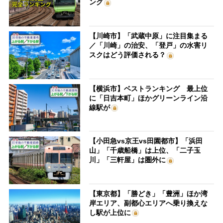
ング
【川崎市】「武蔵中原」に注目集まる
／「川崎」の治安、「登戸」の水害リ
スクはどう評価される？
【横浜市】ベストランキング 最上位
に「日吉本町」ほかグリーンライン沿
線駅が
【小田急vs京王vs田園都市】「浜田
山」「千歳船橋」は上位、「二子玉
川」「三軒屋」は圏外に
【東京都】「勝どき」「豊洲」ほか湾
岸エリア、副都心エリアへ乗り換えな
し駅が上位に