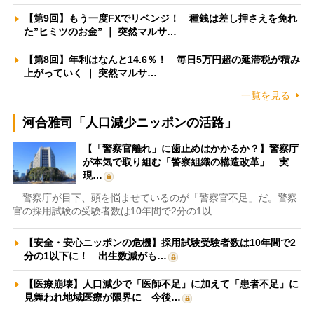
【第9回】もう一度FXでリベンジ！ 種銭は差し押さえを免れ
た”ヒミツのお金” ｜ 突然マルサ…
【第8回】年利はなんと14.6％！ 毎日5万円超の延滞税が積み
上がっていく ｜ 突然マルサ…
一覧を見る
河合雅司「人口減少ニッポンの活路」
【「警察官離れ」に歯止めはかかるか？】警察庁
が本気で取り組む「警察組織の構造改革」 実
現…
警察庁が目下、頭を悩ませているのが「警察官不足」だ。警察
官の採用試験の受験者数は10年間で2分の1以…
【安全・安心ニッポンの危機】採用試験受験者数は10年間で2
分の1以下に！ 出生数減がも…
【医療崩壊】人口減少で「医師不足」に加えて「患者不足」に
見舞われ地域医療が限界に 今後…