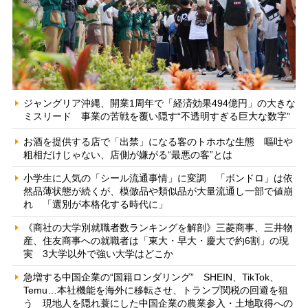
ジャングリア沖縄、開業1周年で「経済効果494億円」の大きな
ミスリード 事業の苦戦を覆い隠す“不透明すぎる巨大な数字”
お酒を提供する店で「出禁」になる客のトホホな生態 嘔吐や
粗相だけじゃない、店側が嫌がる“最悪の客”とは
小学生に人気の「シール流通事情」に変調 「ボンドロ」は依
然品薄状態が続くが、模倣品や類似品が大量流通し一部で値崩
れ 「選別が本格化する時代に」
《商社の大学別就職者数ランキングを解剖》三菱商事、三井物
産、住友商事への就職者は「東大・早大・慶大で約6割」の現
実 3大学以外で強い大学はどこか
急増する中国企業の“国籍ロンダリング” SHEIN、TikTok、
Temu…本社機能を海外に移転させ、トランプ関税の回避を狙
う 現地人を隠れ蓑にした中国企業の農業参入・土地取得への