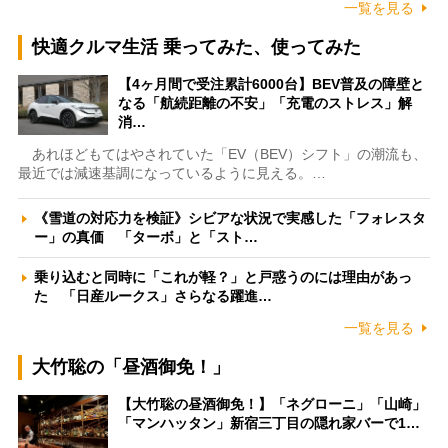
一覧を見る
快適クルマ生活 乗ってみた、使ってみた
【4ヶ月間で受注累計6000台】BEV普及の障壁と
なる「航続距離の不安」「充電のストレス」解
消…
あれほどもてはやされていた「EV（BEV）シフト」の潮流も、
最近では減速基調になっているように見える。…
《雪道の対応力を検証》シビアな状況で実感した「フォレスタ
ー」の真価 「ターボ」と「スト…
乗り込むと同時に「これが軽？」と戸惑うのには理由があっ
た 「日産ルークス」さらなる躍進…
一覧を見る
大竹聡の「昼酒御免！」
【大竹聡の昼酒御免！】「ネグローニ」「山崎」
「マンハッタン」新宿三丁目の隠れ家バーで1…