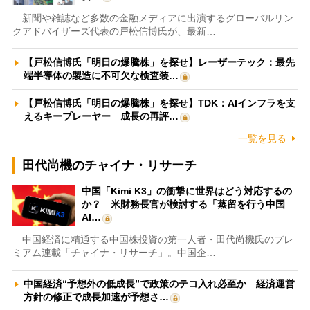
新聞や雑誌など多数の金融メディアに出演するグローバルリン
クアドバイザーズ代表の戸松信博氏が、最新…
【戸松信博氏「明日の爆騰株」を探せ】レーザーテック：最先
端半導体の製造に不可欠な検査装…
【戸松信博氏「明日の爆騰株」を探せ】TDK：AIインフラを支
えるキープレーヤー 成長の再評…
一覧を見る
田代尚機のチャイナ・リサーチ
中国「Kimi K3」の衝撃に世界はどう対応するの
か？ 米財務長官が検討する「蒸留を行う中国
AI…
中国経済に精通する中国株投資の第一人者・田代尚機氏のプレ
ミアム連載「チャイナ・リサーチ」。中国企…
中国経済“予想外の低成長”で政策のテコ入れ必至か 経済運営
方針の修正で成長加速が予想さ…