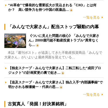
“AI革命”で爆発的な需要拡大が見込まれる「CXO」とは何
か？ 高い競争力を持つ中国の医薬品…
一覧を見る
「みんなで大家さん」配当ストップ騒動の内幕
《ついに見えた問題の核心》「みんなで大家さ
ん」2000億円超不動産投資トラブル“異常なく
ら…
本誌『週刊ポスト』が追及してきた不動産投資商品「みんなで
大家さん」がいよいよ最終局面を迎えている…
【独走スクープ・みんなで大家さん】二転三転した“成田プロ
ジェクト”の計画変更の裏で起き…
【追及スクープ・みんなで大家さん】独占入手“内部議事録”で
明かされる柳瀬健一・代表の思…
一覧を見る
古賀真人「発掘！好決算銘柄」