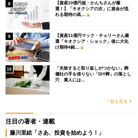
【資産10億円超・かんちさんが厳
8
選！】「キオクシアの次」に資金が流
れる期待の高…
【資産11億円マック・チェリーさん厳
9
選「キオクシア・ショック」後に大化
け期待4銘…
「失敗すると取り返しがつかない」葬
10
儀社の手を借りない「DIY葬」の落とし
穴 素人には…
一覧を見る
注目の著者・連載
藤川里絵「さあ、投資を始めよう！」