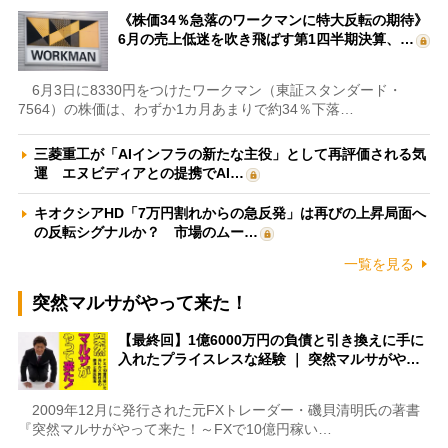
《株価34％急落のワークマンに特大反転の期待》
6月の売上低迷を吹き飛ばす第1四半期決算、…
6月3日に8330円をつけたワークマン（東証スタンダード・
7564）の株価は、わずか1カ月あまりで約34％下落…
三菱重工が「AIインフラの新たな主役」として再評価される気
運 エヌビディアとの提携でAI…
キオクシアHD「7万円割れからの急反発」は再びの上昇局面へ
の反転シグナルか？ 市場のムー…
一覧を見る
突然マルサがやって来た！
【最終回】1億6000万円の負債と引き換えに手に
入れたプライスレスな経験 ｜ 突然マルサがや…
2009年12月に発行された元FXトレーダー・磯貝清明氏の著書
『突然マルサがやって来た！～FXで10億円稼い…