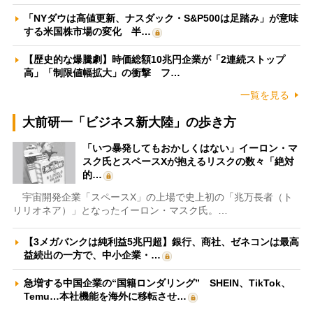
「NYダウは高値更新、ナスダック・S&P500は足踏み」が意味
する米国株市場の変化 半…
【歴史的な爆騰劇】時価総額10兆円企業が「2連続ストップ
高」「制限値幅拡大」の衝撃 フ…
一覧を見る
大前研一「ビジネス新大陸」の歩き方
「いつ暴発してもおかしくはない」イーロン・マ
スク氏とスペースXが抱えるリスクの数々「絶対
的…
宇宙開発企業「スペースX」の上場で史上初の「兆万長者（ト
リリオネア）」となったイーロン・マスク氏。…
【3メガバンクは純利益5兆円超】銀行、商社、ゼネコンは最高
益続出の一方で、中小企業・…
急増する中国企業の“国籍ロンダリング” SHEIN、TikTok、
Temu…本社機能を海外に移転させ…