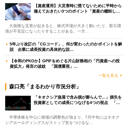
【資産運用】大災害時に慌てないために平時から
備えておきたい3つのポイント「資産の棚卸し…
大規模な災害が起きると、株式市場が大きく動いたり、取引環
境が不安定になったりすることがある。一方…
5年ぶり改訂の「CGコード」、何が変わったのかポイントを解
説 企業に成長投資の具体的な説…
【令和のPKOか】GPIFをめぐる片山財務相の「円資産への投
資拡大」発言の波紋 「国債重視」…
一覧を見る
森口亮「まるわかり市況分析」
「キオクシア急落で含み損が膨らんで…」損失を
投資家としての成長につなげる4つの視点 「…
半導体株を中心に相場の調整色が強まり、7月中旬にはキオク
シアホールディングスがストップ安をつけるな…