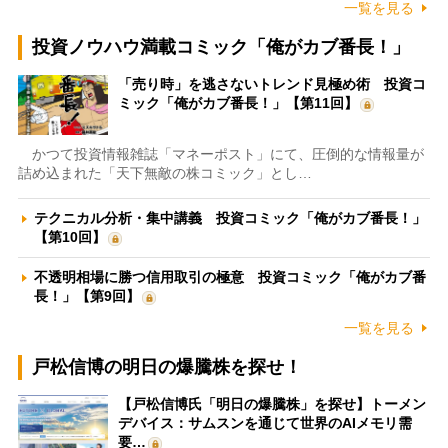
一覧を見る
投資ノウハウ満載コミック「俺がカブ番長！」
「売り時」を逃さないトレンド見極め術 投資コ
ミック「俺がカブ番長！」【第11回】
かつて投資情報雑誌「マネーポスト」にて、圧倒的な情報量が
詰め込まれた「天下無敵の株コミック」とし…
テクニカル分析・集中講義 投資コミック「俺がカブ番長！」
【第10回】
不透明相場に勝つ信用取引の極意 投資コミック「俺がカブ番
長！」【第9回】
一覧を見る
戸松信博の明日の爆騰株を探せ！
【戸松信博氏「明日の爆騰株」を探せ】トーメン
デバイス：サムスンを通じて世界のAIメモリ需
要…