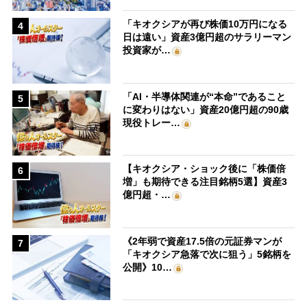
「キオクシアが再び株価10万円になる
4
日は遠い」資産3億円超のサラリーマン
投資家が…
「AI・半導体関連が“本命”であること
5
に変わりはない」資産20億円超の90歳
現役トレー…
【キオクシア・ショック後に「株価倍
6
増」も期待できる注目銘柄5選】資産3
億円超・…
《2年弱で資産17.5倍の元証券マンが
7
「キオクシア急落で次に狙う」5銘柄を
公開》10…