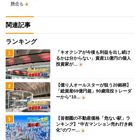
懸念も
関連記事
ランキング
「キオクシアが今後も利益を出し続け
1
るかは分からない」資産11億円の個人
投資家が…
【億り人オールスターが狙う20銘柄】
2
「総資産69億円超」90歳現役トレーダ
ーから“10…
【首都圏の不動産価格「危ない駅」ラ
3
ンキング】“中古マンション売れ行き鈍
化”のワー…