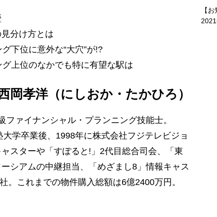
【お
歴
202
の見分け方とは
グ下位に意外な“大穴”が!?
ング上位のなかでも特に有望な駅は
西岡孝洋（にしおか・たかひろ）
級ファイナンシャル・プランニング技能士。
塾大学卒業後、1998年に株式会社フジテレビジョ
ャスターや「すぽると!」2代目総合司会、「東
ーシアムの中継担当、「めざまし8」情報キャス
退社。これまでの物件購入総額は6億2400万円。