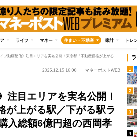
ア
ライフ
マネー
住まい・不動産
家計
トレ
《ライブ動画配信》注目エリアを実名公開！東京都「不動産価格が上がる駅／下がる駅ランキング」を物件購入総額6億円超の西岡孝洋アナが読み解く
ラ
1
2025.12.15 16:00
マネーポストWEB
2
》注目エリアを実名公開！
格が上がる駅／下がる駅ラ
3
購入総額6億円超の西岡孝
4