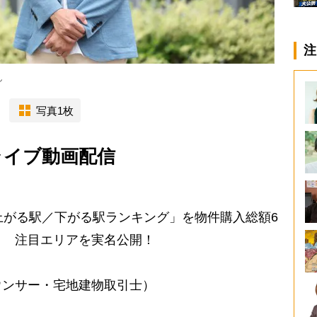
注
ん
写真1枚
ライブ動画配信
上がる駅／下がる駅ランキング」を物件購入総額6
く 注目エリアを実名公開！
ウンサー・宅地建物取引士）