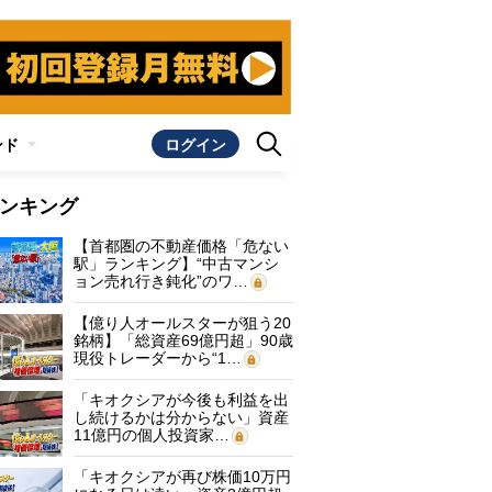
ンド
ログイン
ンキング
【首都圏の不動産価格「危ない
駅」ランキング】“中古マンシ
ョン売れ行き鈍化”のワ…
【億り人オールスターが狙う20
銘柄】「総資産69億円超」90歳
現役トレーダーから“1…
「キオクシアが今後も利益を出
し続けるかは分からない」資産
11億円の個人投資家…
「キオクシアが再び株価10万円