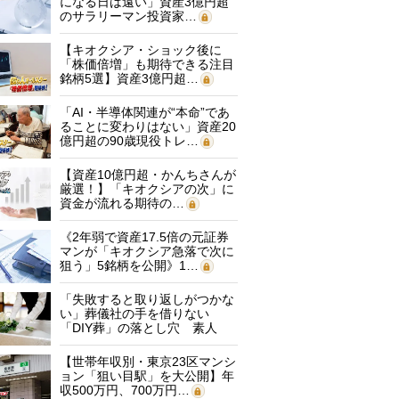
になる日は遠い」資産3億円超
のサラリーマン投資家…
【キオクシア・ショック後に
「株価倍増」も期待できる注目
銘柄5選】資産3億円超…
「AI・半導体関連が“本命”であ
ることに変わりはない」資産20
億円超の90歳現役トレ…
【資産10億円超・かんちさんが
厳選！】「キオクシアの次」に
資金が流れる期待の…
《2年弱で資産17.5倍の元証券
マンが「キオクシア急落で次に
狙う」5銘柄を公開》1…
「失敗すると取り返しがつかな
い」葬儀社の手を借りない
「DIY葬」の落とし穴 素人
に…
【世帯年収別・東京23区マンシ
ョン「狙い目駅」を大公開】年
収500万円、700万円…