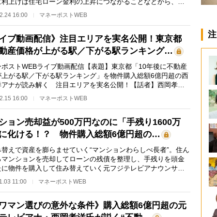
に利上げは住宅ローン金利の上昇につながることなどから、不
価格の下落圧力…
2.24 16:00
マネーポストWEB
注
イブ動画配信》注目エリアを実名公開！東京都
動産価格が上がる駅／下がる駅ランキング…
ーポストWEBライブ動画配信【表題】東京都「10年後に不動産
が上がる駅／下がる駅ランキング」を物件購入総額6億円超の西
洋アナが読み解く 注目エリアを実名公開！【話者】西岡孝洋
元フジテレビア…
2.15 16:00
マネーポストWEB
ション売却益が500万円なのに「手残り1600万
に化ける！？ 物件購入総額6億円超の…
替えで資産を膨らませていく“マンションわらしべ長者”。住ん
るマンションを売却してローンの残債を整理し、手残りを頭金
たに物件を購入して住み替えていく元フジテレビアナウンサ
岡孝洋氏（49…
1.03 11:00
マネーポストWEB
ワマン選びの意外な条件》購入総額6億円超の元