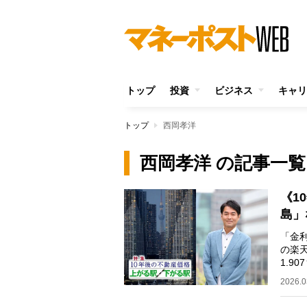
トップ
投資
ビジネス
キャリ
トップ
西岡孝洋
西岡孝洋 の記事一覧
《1
島」
「金
の楽
1.9
であ
2026.0