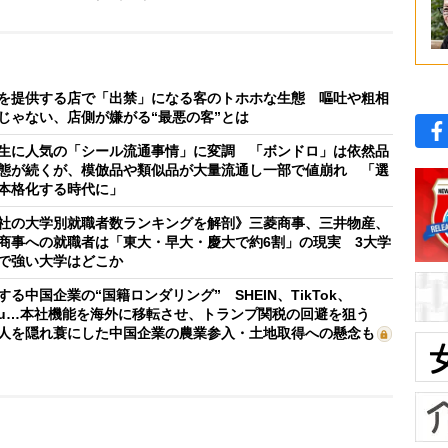
を提供する店で「出禁」になる客のトホホな生態 嘔吐や粗相
じゃない、店側が嫌がる“最悪の客”とは
生に人気の「シール流通事情」に変調 「ボンドロ」は依然品
態が続くが、模倣品や類似品が大量流通し一部で値崩れ 「選
本格化する時代に」
社の大学別就職者数ランキングを解剖》三菱商事、三井物産、
商事への就職者は「東大・早大・慶大で約6割」の現実 3大学
で強い大学はどこか
する中国企業の“国籍ロンダリング” SHEIN、TikTok、
mu…本社機能を海外に移転させ、トランプ関税の回避を狙う
人を隠れ蓑にした中国企業の農業参入・土地取得への懸念も