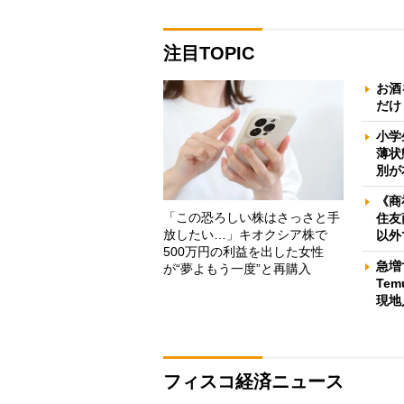
注目TOPIC
お酒
だけ
小学
薄状
別が
《商
「この恐ろしい株はさっさと手
住友
放したい…」キオクシア株で
以外
500万円の利益を出した女性
急増
が“夢よもう一度”と再購入
Te
現地
フィスコ経済ニュース