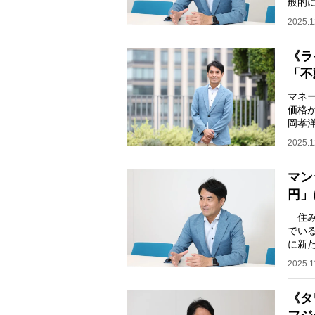
般的
動産
2025.1
《ラ
「不
マネ
価格
岡孝
氏（
2025.1
マン
円」
住み
でい
に新
ー・西
2025.1
《タ