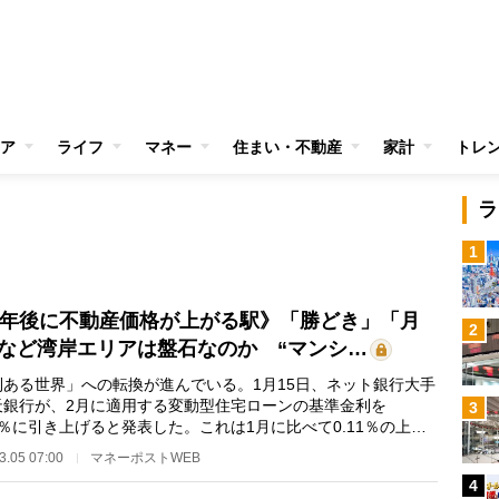
ア
ライフ
マネー
住まい・不動産
家計
トレ
ラ
1
0年後に不動産価格が上がる駅》「勝どき」「月
2
など湾岸エリアは盤石なのか “マンシ…
利ある世界」への転換が進んでいる。1月15日、ネット銀行大手
天銀行が、2月に適用する変動型住宅ローンの基準金利を
3
07％に引き上げると発表した。これは1月に比べて0.11％の上昇
り、昨年12月に日本…
3.05 07:00
マネーポストWEB
4