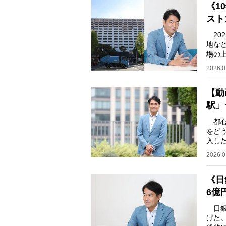
《1
スト
20
地な
場の
0.2
2026.0
【動
駅」
都心
をど
入し
を築
2026.0
《日
6億
日銀は
げた