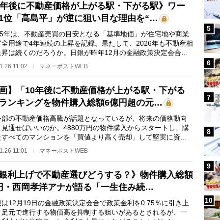
0年後に不動産価格が上がる駅・下がる駅》ワー
1位「高島平」が逆に狙い目な理由を“…
5
25年は、不動産売買の目安となる「基準地価」が住宅地や商業
ど全用途で4年連続の上昇を記録。果たして、2026年も不動産相
上昇は続くのだろうか。日銀が昨年12月の金融政策決定会合で
5％の利上げを決…
6
1.26 11:02
マネーポストWEB
画】「10年後に不動産価格が上がる駅・下がる
7
ランキングを物件購入総額6億円超の元…
部の不動産価格高騰が話題となっているが、将来の価格動向
う見通せばいいのか。4880万円の物件購入からスタートし、購
8
たすべてのマンションを「買値より高く売却」して堅実に資産
いてきた元フジ…
1.26 11:01
マネーポストWEB
9
銀利上げで不動産選びどうする？》物件購入総額
円・西岡孝洋アナが語る「一生住み続…
10
12月19日の金融政策決定会合で政策金利を0.75％に引き上
。足元で進行する物価高を抑制する狙いがあるとされるが、一