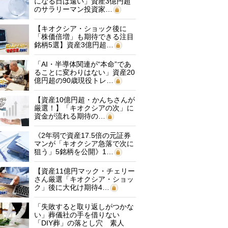
になる日は遠い」資産3億円超
のサラリーマン投資家…
【キオクシア・ショック後に
「株価倍増」も期待できる注目
銘柄5選】資産3億円超…
「AI・半導体関連が“本命”であ
ることに変わりはない」資産20
億円超の90歳現役トレ…
【資産10億円超・かんちさんが
厳選！】「キオクシアの次」に
資金が流れる期待の…
《2年弱で資産17.5倍の元証券
マンが「キオクシア急落で次に
狙う」5銘柄を公開》1…
【資産11億円マック・チェリー
さん厳選「キオクシア・ショッ
ク」後に大化け期待4…
「失敗すると取り返しがつかな
い」葬儀社の手を借りない
「DIY葬」の落とし穴 素人