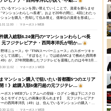
テレビアナ・西岡孝洋氏が説く“不動…
でいるマンションを買い替えていくことで、資産を膨らませ
“マンションわらしべ長者”。およそ20年の間に、4回にわたっ
ンションを購入・売却して住み替え、億単位の資産を形成した
ジテレビアナウ…
1.01 11:00
マネーポストWEB
件購入総額6.24億円の“マンションわらしべ長
》元フジテレビアナ・西岡孝洋氏が明か…
ロ野球ニュース』や『FNNスーパーニュース』のスポーツキャ
ーとして活躍し、『すぽると！』では総合MCまで務めた西岡孝
（49）が、27年間勤務したフジテレビを退職したのは今年3月
。一連のフジテレ…
0.30 11:02
マネーポストWEB
まマンション購入で狙いたい首都圏5つのエリア
開！》総購入額6億円超の元フジテレ…
ネーポストWEBプレミアムへの登録・ログイン後は下にスクロ
するとモザイクなしの画像が見られます】 元フジテレビアナ
サーの西岡孝洋氏（49）は、住んでいるマンションの購入・売
…
0.30 11:01
マネーポストWEB