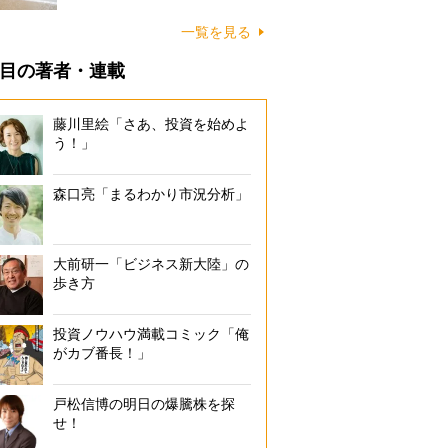
に…
一覧を見る
目の著者・連載
藤川里絵「さあ、投資を始めよ
う！」
森口亮「まるわかり市況分析」
大前研一「ビジネス新大陸」の
歩き方
投資ノウハウ満載コミック「俺
がカブ番長！」
戸松信博の明日の爆騰株を探
せ！