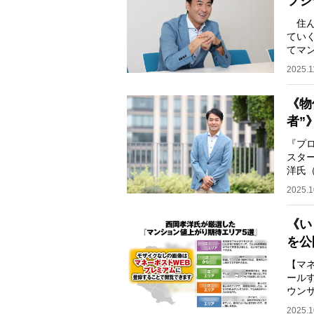
フジ
住ん
ていく
てマ
元フ
2025.1
《物
者”
『プ
スタ
洋氏
31日
2025.1
《い
を公
【マ
ール
ウン
却を
2025.1