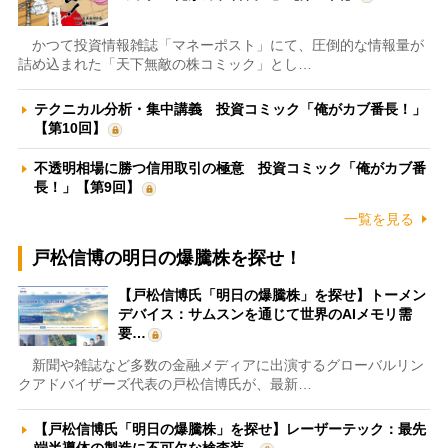
かつて投資情報雑誌「マネーポスト」にて、圧倒的な情報量が
詰め込まれた「天下無敵の株コミック」とし…
テクニカル分析・集中講義 投資コミック「俺がカブ番長！」
【第10回】
不透明相場に勝つ信用取引の極意 投資コミック「俺がカブ番
長！」【第9回】
一覧を見る
戸松信博の明日の爆騰株を探せ！
【戸松信博氏「明日の爆騰株」を探せ】トーメン
デバイス：サムスンを通じて世界のAIメモリ需
要…
新聞や雑誌など多数の金融メディアに出演するグローバルリン
クアドバイザーズ代表の戸松信博氏が、最新…
【戸松信博氏「明日の爆騰株」を探せ】レーザーテック：最先