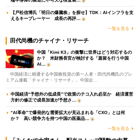
端半導体の製造に不可欠な検査装…
【戸松信博氏「明日の爆騰株」を探せ】TDK：AIインフラを支
えるキープレーヤー 成長の再評…
一覧を見る
田代尚機のチャイナ・リサーチ
中国「Kimi K3」の衝撃に世界はどう対応するの
か？ 米財務長官が検討する「蒸留を行う中国
AI…
中国経済に精通する中国株投資の第一人者・田代尚機氏のプレ
ミアム連載「チャイナ・リサーチ」。中国企…
中国経済“予想外の低成長”で政策のテコ入れ必至か 経済運営
方針の修正で成長加速が予想さ…
“AI革命”で爆発的な需要拡大が見込まれる「CXO」とは何
か？ 高い競争力を持つ中国の医薬品…
一覧を見る