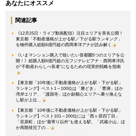
あなたにオススメ
関連記事
《12月25日・ライブ動画配信》注目エリアを実名公開！
東京都「不動産価格が上がる駅／下がる駅ランキング」
を物件購入総額6億円超の西岡孝洋アナが読み解く
《いまマンション購入で狙いたい首都圏5つのエリアを公
開！》総購入額6億円超の元フジテレビアナ・西岡孝洋氏
が“不動産わらしべ長者”になるための現実的戦略を指南
【東京都「10年後に不動産価格が上がる駅・下がる駅」
ランキング】ベスト1～100位は「勝どき」「豊洲」ほか
湾岸エリア、「護国寺」ほか副都心エリアへ乗り換えな
し駅が上位…
【東京都「10年後に不動産価格が上がる駅・下がる駅」
ランキング】ベスト101～200位には「西ヶ原四丁目」
「荏原町」ほか“最寄り以外”も使える駅、「武蔵小山」ほ
か再開発完了の…