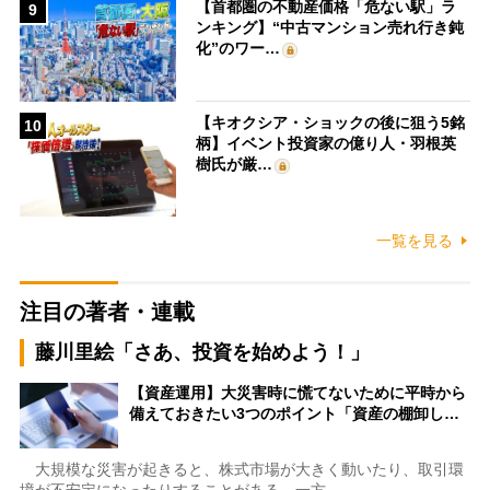
【首都圏の不動産価格「危ない駅」ラ
9
ンキング】“中古マンション売れ行き鈍
化”のワー…
【キオクシア・ショックの後に狙う5銘
10
柄】イベント投資家の億り人・羽根英
樹氏が厳…
一覧を見る
注目の著者・連載
藤川里絵「さあ、投資を始めよう！」
【資産運用】大災害時に慌てないために平時から
備えておきたい3つのポイント「資産の棚卸し…
大規模な災害が起きると、株式市場が大きく動いたり、取引環