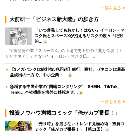
一覧を見る
大前研一「ビジネス新大陸」の歩き方
「いつ暴発してもおかしくはない」イーロン・マ
スク氏とスペースXが抱えるリスクの数々「絶対
的…
宇宙開発企業「スペースX」の上場で史上初の「兆万長者（ト
リリオネア）」となったイーロン・マスク氏。…
【3メガバンクは純利益5兆円超】銀行、商社、ゼネコンは最高
益続出の一方で、中小企業・…
急増する中国企業の“国籍ロンダリング” SHEIN、TikTok、
Temu…本社機能を海外に移転させ…
一覧を見る
投資ノウハウ満載コミック「俺がカブ番長！」
「売り時」を逃さないトレンド見極め術 投資コ
ミック「俺がカブ番長！」【第11回】