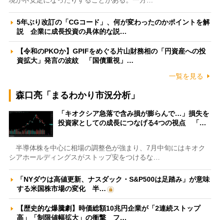
境が不安定になったりすることがある。一方…
5年ぶり改訂の「CGコード」、何が変わったのかポイントを解
説 企業に成長投資の具体的な説…
【令和のPKOか】GPIFをめぐる片山財務相の「円資産への投
資拡大」発言の波紋 「国債重視」…
一覧を見る
森口亮「まるわかり市況分析」
「キオクシア急落で含み損が膨らんで…」損失を
投資家としての成長につなげる4つの視点 「…
半導体株を中心に相場の調整色が強まり、7月中旬にはキオク
シアホールディングスがストップ安をつけるな…
「NYダウは高値更新、ナスダック・S&P500は足踏み」が意味
する米国株市場の変化 半…
【歴史的な爆騰劇】時価総額10兆円企業が「2連続ストップ
高」「制限値幅拡大」の衝撃 フ…