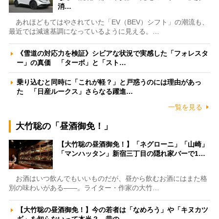
消…
あれほどもてはやされていた「EV（BEV）シフト」の潮流も、
最近では減速基調になっているように見える。…
《雪道の対応力を検証》シビアな状況で実感した「フォレスタ
ー」の真価 「ターボ」と「スト…
乗り込むと同時に「これが軽？」と戸惑うのには理由があっ
た 「日産ルークス」さらなる躍進…
一覧を見る
大竹聡の「昼酒御免！」
【大竹聡の昼酒御免！】「ネグローニ」「山崎」
「マンハッタン」新宿三丁目の隠れ家バーで1…
お酒はいつ飲んでもいいものだが、昼から飲むお酒にはまた格
別の味わいがある――。ライター・作家の大竹…
【大竹聡の昼酒御免！】今の若者は「なめろう」や「キヌカツ