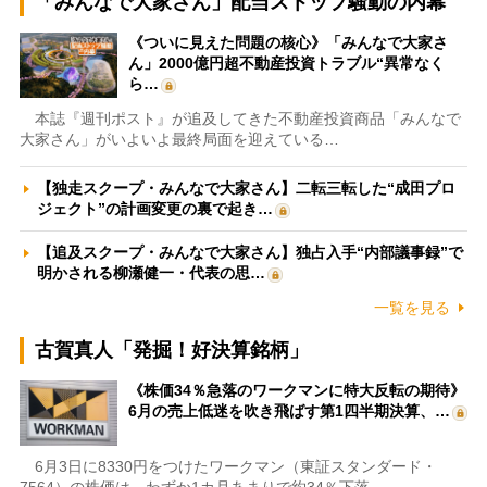
「みんなで大家さん」配当ストップ騒動の内幕
《ついに見えた問題の核心》「みんなで大家さ
ん」2000億円超不動産投資トラブル“異常なく
ら…
本誌『週刊ポスト』が追及してきた不動産投資商品「みんなで
大家さん」がいよいよ最終局面を迎えている…
【独走スクープ・みんなで大家さん】二転三転した“成田プロ
ジェクト”の計画変更の裏で起き…
【追及スクープ・みんなで大家さん】独占入手“内部議事録”で
明かされる柳瀬健一・代表の思…
一覧を見る
古賀真人「発掘！好決算銘柄」
《株価34％急落のワークマンに特大反転の期待》
6月の売上低迷を吹き飛ばす第1四半期決算、…
6月3日に8330円をつけたワークマン（東証スタンダード・