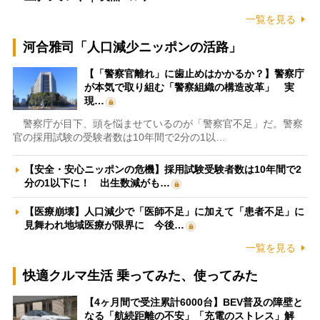
一覧を見る
河合雅司「人口減少ニッポンの活路」
【「警察官離れ」に歯止めはかかるか？】警察庁
が本気で取り組む「警察組織の構造改革」 実
現…
警察庁が目下、頭を悩ませているのが「警察官不足」だ。警察
官の採用試験の受験者数は10年間で2分の1以…
【安全・安心ニッポンの危機】採用試験受験者数は10年間で2
分の1以下に！ 出生数減がも…
【医療崩壊】人口減少で「医師不足」に加えて「患者不足」に
見舞われ地域医療が限界に 今後…
一覧を見る
快適クルマ生活 乗ってみた、使ってみた
【4ヶ月間で受注累計6000台】BEV普及の障壁と
なる「航続距離の不安」「充電のストレス」解