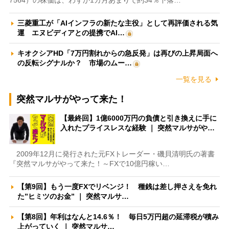
7564）の株価は、わずか1カ月あまりで約34％下落…
三菱重工が「AIインフラの新たな主役」として再評価される気
運 エヌビディアとの提携でAI…
キオクシアHD「7万円割れからの急反発」は再びの上昇局面へ
の反転シグナルか？ 市場のムー…
一覧を見る
突然マルサがやって来た！
【最終回】1億6000万円の負債と引き換えに手に
入れたプライスレスな経験 ｜ 突然マルサがや…
2009年12月に発行された元FXトレーダー・磯貝清明氏の著書
『突然マルサがやって来た！～FXで10億円稼い…
【第9回】もう一度FXでリベンジ！ 種銭は差し押さえを免れ
た”ヒミツのお金” ｜ 突然マルサ…
【第8回】年利はなんと14.6％！ 毎日5万円超の延滞税が積み
上がっていく ｜ 突然マルサ…