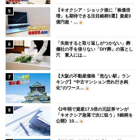
【キオクシア・ショック後に「株価倍
5
増」も期待できる注目銘柄5選】資産3
億円超・…
「失敗すると取り返しがつかない」葬
6
儀社の手を借りない「DIY葬」の落とし
穴 素人には…
【大阪の不動産価格「危ない駅」ラン
7
キング】“中古マンション売れ行き鈍
化”のワース…
《2年弱で資産17.5倍の元証券マンが
8
「キオクシア急落で次に狙う」5銘柄を
公開》10…