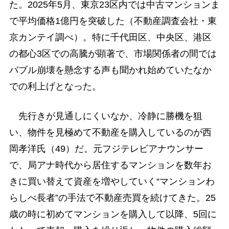
た。2025年5月、東京23区内では中古マンションま
で平均価格1億円を突破した（不動産調査会社・東
京カンテイ調べ）。特に千代田区、中央区、港区
の都心3区での高騰が顕著で、市場関係者の間では
バブル崩壊を懸念する声も聞かれ始めていたなか
での利上げとなった。
先行きが見通しにくいなか、冷静に勝機を狙
い、物件を見極めて不動産を購入しているのが西
岡孝洋氏（49）だ。元フジテレビアナウンサー
で、局アナ時代から居住するマンションを数年お
きに買い替えて資産を増やしていく“マンションわ
らしべ長者”の手法で不動産売買を続けてきた。25
歳の時に初めてマンションを購入して以降、5回に