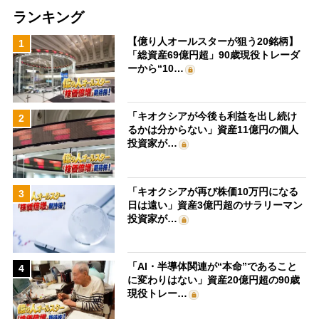
ランキング
【億り人オールスターが狙う20銘柄】
1
「総資産69億円超」90歳現役トレーダ
ーから“10…
「キオクシアが今後も利益を出し続け
2
るかは分からない」資産11億円の個人
投資家が…
「キオクシアが再び株価10万円になる
3
日は遠い」資産3億円超のサラリーマン
投資家が…
「AI・半導体関連が“本命”であること
4
に変わりはない」資産20億円超の90歳
現役トレー…