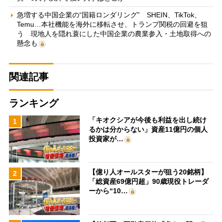
急増する中国企業の“国籍ロンダリング” SHEIN、TikTok、
Temu…本社機能を海外に移転させ、トランプ関税の回避を狙
う 現地人を隠れ蓑にした中国企業の農業参入・土地取得への
懸念も
関連記事
ランキング
「キオクシアが今後も利益を出し続け
1
るかは分からない」資産11億円の個人
投資家が…
【億り人オールスターが狙う20銘柄】
2
「総資産69億円超」90歳現役トレーダ
ーから“10…