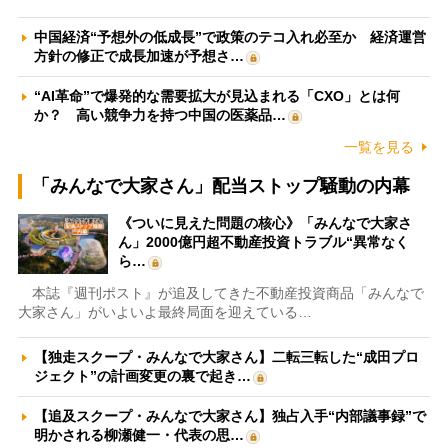
中国経済“予想外の低成長”で政策のテコ入れ必至か 経済運営
方針の修正で成長加速が予想さ…
“AI革命”で爆発的な需要拡大が見込まれる「CXO」とは何
か？ 高い競争力を持つ中国の医薬品…
一覧を見る
「みんなで大家さん」配当ストップ騒動の内幕
《ついに見えた問題の核心》「みんなで大家さ
ん」2000億円超不動産投資トラブル“異常なく
ら…
本誌『週刊ポスト』が追及してきた不動産投資商品「みんなで
大家さん」がいよいよ最終局面を迎えている…
【独走スクープ・みんなで大家さん】二転三転した“成田プロ
ジェクト”の計画変更の裏で起き…
【追及スクープ・みんなで大家さん】独占入手“内部議事録”で
明かされる柳瀬健一・代表の思…