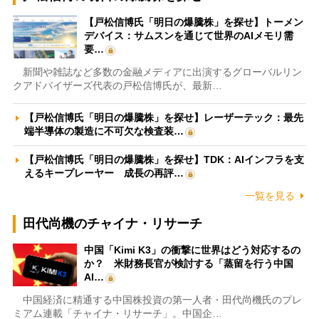
【戸松信博氏「明日の爆騰株」を探せ】トーメン
デバイス：サムスンを通じて世界のAIメモリ需
要…
新聞や雑誌など多数の金融メディアに出演するグローバルリン
クアドバイザーズ代表の戸松信博氏が、最新…
【戸松信博氏「明日の爆騰株」を探せ】レーザーテック：最先
端半導体の製造に不可欠な検査装…
【戸松信博氏「明日の爆騰株」を探せ】TDK：AIインフラを支
えるキープレーヤー 成長の再評…
一覧を見る
田代尚機のチャイナ・リサーチ
中国「Kimi K3」の衝撃に世界はどう対応するの
か？ 米財務長官が検討する「蒸留を行う中国
AI…
中国経済に精通する中国株投資の第一人者・田代尚機氏のプレ
ミアム連載「チャイナ・リサーチ」。中国企…