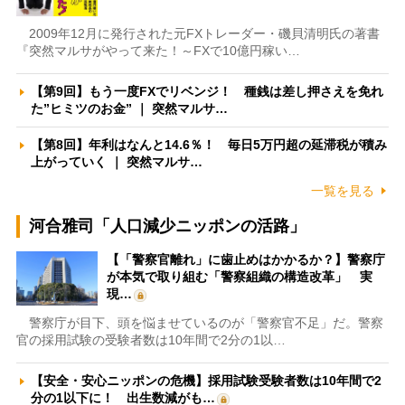
2009年12月に発行された元FXトレーダー・磯貝清明氏の著書
『突然マルサがやって来た！～FXで10億円稼い…
【第9回】もう一度FXでリベンジ！ 種銭は差し押さえを免れ
た”ヒミツのお金” ｜ 突然マルサ…
【第8回】年利はなんと14.6％！ 毎日5万円超の延滞税が積み
上がっていく ｜ 突然マルサ…
一覧を見る
河合雅司「人口減少ニッポンの活路」
【「警察官離れ」に歯止めはかかるか？】警察庁
が本気で取り組む「警察組織の構造改革」 実
現…
警察庁が目下、頭を悩ませているのが「警察官不足」だ。警察
官の採用試験の受験者数は10年間で2分の1以…
【安全・安心ニッポンの危機】採用試験受験者数は10年間で2
分の1以下に！ 出生数減がも…