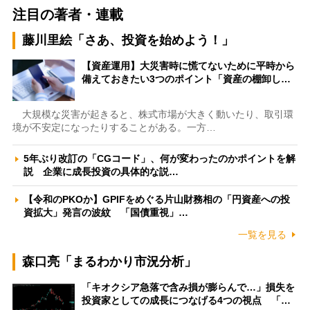
注目の著者・連載
藤川里絵「さあ、投資を始めよう！」
【資産運用】大災害時に慌てないために平時から
備えておきたい3つのポイント「資産の棚卸し…
大規模な災害が起きると、株式市場が大きく動いたり、取引環
境が不安定になったりすることがある。一方…
5年ぶり改訂の「CGコード」、何が変わったのかポイントを解
説 企業に成長投資の具体的な説…
【令和のPKOか】GPIFをめぐる片山財務相の「円資産への投
資拡大」発言の波紋 「国債重視」…
一覧を見る
森口亮「まるわかり市況分析」
「キオクシア急落で含み損が膨らんで…」損失を
投資家としての成長につなげる4つの視点 「…