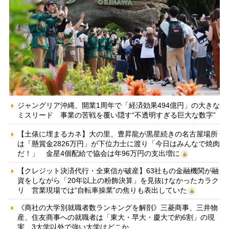
ジャングリア沖縄、開業1周年で「経済効果494億円」の大きな
ミスリード 事業の苦戦を覆い隠す“不透明すぎる巨大な数字”
【土俵に埋まるカネ】大の里、豊昇龍が黒星続きの名古屋場所
は「懸賞金2826万円」が下位力士に渡り「今日はみんなで焼肉
だ！」 金星4個配給で協会は年96万円の支出増に
【クレジット決済代行・全東信が破産】63社もの金融機関が融
資をしながら「20年以上の粉飾決算」を見抜けなかったカラク
リ 営業現場では“自転車操業”の焦りも表出していた
《商社の大学別就職者数ランキングを解剖》三菱商事、三井物
産、住友商事への就職者は「東大・早大・慶大で約6割」の現
実 3大学以外で強い大学はどこか