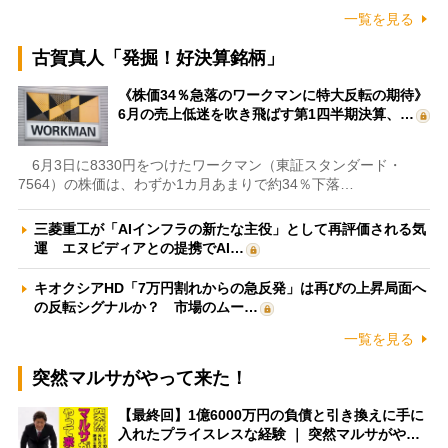
一覧を見る
古賀真人「発掘！好決算銘柄」
《株価34％急落のワークマンに特大反転の期待》
6月の売上低迷を吹き飛ばす第1四半期決算、…
6月3日に8330円をつけたワークマン（東証スタンダード・
7564）の株価は、わずか1カ月あまりで約34％下落…
三菱重工が「AIインフラの新たな主役」として再評価される気
運 エヌビディアとの提携でAI…
キオクシアHD「7万円割れからの急反発」は再びの上昇局面へ
の反転シグナルか？ 市場のムー…
一覧を見る
突然マルサがやって来た！
【最終回】1億6000万円の負債と引き換えに手に
入れたプライスレスな経験 ｜ 突然マルサがや…