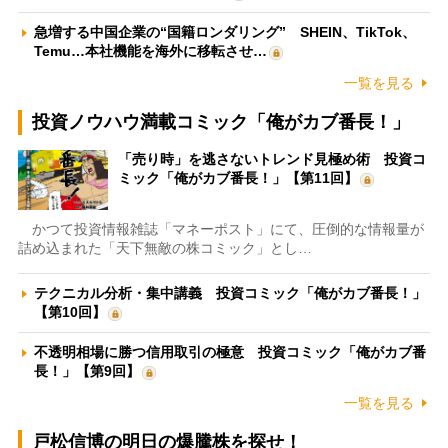
急増する中国企業の“国籍ロンダリング” SHEIN、TikTok、
Temu…本社機能を海外に移転させ…
一覧を見る
投資ノウハウ満載コミック「俺がカブ番長！」
「売り時」を逃さないトレンド見極め術 投資コ
ミック「俺がカブ番長！」【第11回】
かつて投資情報雑誌「マネーポスト」にて、圧倒的な情報量が
詰め込まれた「天下無敵の株コミック」とし…
テクニカル分析・集中講義 投資コミック「俺がカブ番長！」
【第10回】
不透明相場に勝つ信用取引の極意 投資コミック「俺がカブ番
長！」【第9回】
一覧を見る
戸松信博の明日の爆騰株を探せ！