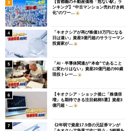
【首都圏の不動産価格「危ない駅」ラ
3
ンキング】“中古マンション売れ行き鈍
化”のワー…
「キオクシアが再び株価10万円になる
4
日は遠い」資産3億円超のサラリーマン
投資家が…
「AI・半導体関連が“本命”であること
5
に変わりはない」資産20億円超の90歳
現役トレー…
【キオクシア・ショック後に「株価倍
6
増」も期待できる注目銘柄5選】資産3
億円超・…
《2年弱で資産17.5倍の元証券マンが
7
「キオクシア急落で次に狙う」5銘柄を