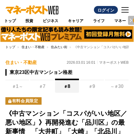
ログイン
トップ
投資
ビジネス
キャリア
ライフ
マネー
トップ
住まい・不動産
住みたい街
《中古マンション「コスパがいい地区／
住まい・不動産
2026.03.01 16:01
マネーポストWEB
東京23区中古マンション格差
1
7
8
9
30
＃
～
＃
＃
＃
～
＃
有料会員限定
《中古マンション「コスパがいい地区／
悪い地区」》再開発進む「品川区」の最
新事情 「大井町」「大崎」「北品川」