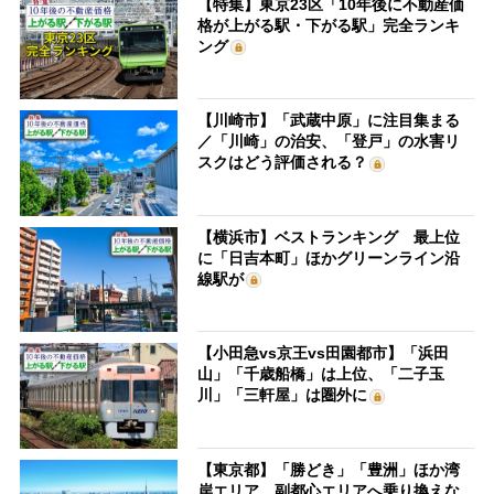
【特集】東京23区「10年後に不動産価
格が上がる駅・下がる駅」完全ランキ
ング
【川崎市】「武蔵中原」に注目集まる
／「川崎」の治安、「登戸」の水害リ
スクはどう評価される？
【横浜市】ベストランキング 最上位
に「日吉本町」ほかグリーンライン沿
線駅が
【小田急vs京王vs田園都市】「浜田
山」「千歳船橋」は上位、「二子玉
川」「三軒屋」は圏外に
【東京都】「勝どき」「豊洲」ほか湾
岸エリア、副都心エリアへ乗り換えな