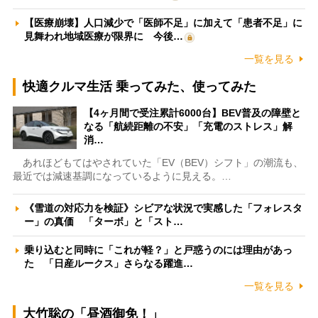
【医療崩壊】人口減少で「医師不足」に加えて「患者不足」に
見舞われ地域医療が限界に 今後…
一覧を見る
快適クルマ生活 乗ってみた、使ってみた
【4ヶ月間で受注累計6000台】BEV普及の障壁と
なる「航続距離の不安」「充電のストレス」解
消…
あれほどもてはやされていた「EV（BEV）シフト」の潮流も、
最近では減速基調になっているように見える。…
《雪道の対応力を検証》シビアな状況で実感した「フォレスタ
ー」の真価 「ターボ」と「スト…
乗り込むと同時に「これが軽？」と戸惑うのには理由があっ
た 「日産ルークス」さらなる躍進…
一覧を見る
大竹聡の「昼酒御免！」