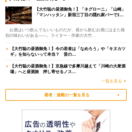
【大竹聡の昼酒御免！】「ネグローニ」「山崎」
「マンハッタン」新宿三丁目の隠れ家バーで1…
お酒はいつ飲んでもいいものだが、昼から飲むお酒にはまた格
別の味わいがある――。ライター・作家の大竹…
【大竹聡の昼酒御免！】今の若者は「なめろう」や「キヌカツ
ギ」を知らないって本当？ 昔の…
【大竹聡の昼酒御免！】京急線で多摩川越えて「川崎の大衆酒
場」へと昼酒旅 押し寄せるノス…
一覧を見る
著者・連載の一覧を見る