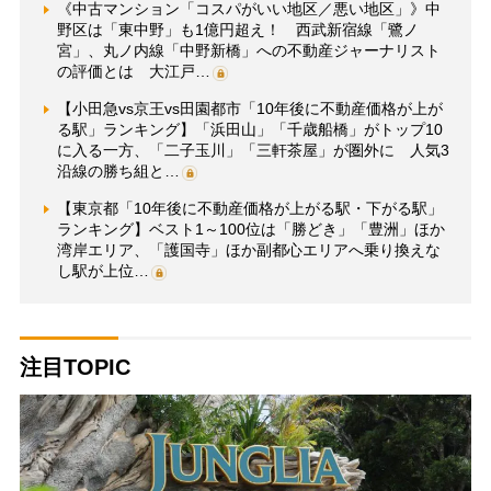
《中古マンション「コスパがいい地区／悪い地区」》中
野区は「東中野」も1億円超え！ 西武新宿線「鷺ノ
宮」、丸ノ内線「中野新橋」への不動産ジャーナリスト
の評価とは 大江戸…
【小田急vs京王vs田園都市「10年後に不動産価格が上が
る駅」ランキング】「浜田山」「千歳船橋」がトップ10
に入る一方、「二子玉川」「三軒茶屋」が圏外に 人気3
沿線の勝ち組と…
【東京都「10年後に不動産価格が上がる駅・下がる駅」
ランキング】ベスト1～100位は「勝どき」「豊洲」ほか
湾岸エリア、「護国寺」ほか副都心エリアへ乗り換えな
し駅が上位…
注目TOPIC