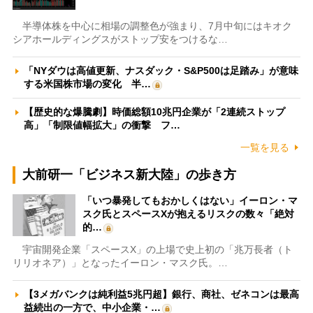
半導体株を中心に相場の調整色が強まり、7月中旬にはキオク
シアホールディングスがストップ安をつけるな…
「NYダウは高値更新、ナスダック・S&P500は足踏み」が意味
する米国株市場の変化 半…
【歴史的な爆騰劇】時価総額10兆円企業が「2連続ストップ
高」「制限値幅拡大」の衝撃 フ…
一覧を見る
大前研一「ビジネス新大陸」の歩き方
「いつ暴発してもおかしくはない」イーロン・マ
スク氏とスペースXが抱えるリスクの数々「絶対
的…
宇宙開発企業「スペースX」の上場で史上初の「兆万長者（ト
リリオネア）」となったイーロン・マスク氏。…
【3メガバンクは純利益5兆円超】銀行、商社、ゼネコンは最高
益続出の一方で、中小企業・…