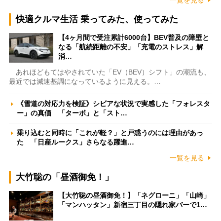
一覧を見る
快適クルマ生活 乗ってみた、使ってみた
【4ヶ月間で受注累計6000台】BEV普及の障壁と
なる「航続距離の不安」「充電のストレス」解
消…
あれほどもてはやされていた「EV（BEV）シフト」の潮流も、
最近では減速基調になっているように見える。…
《雪道の対応力を検証》シビアな状況で実感した「フォレスタ
ー」の真価 「ターボ」と「スト…
乗り込むと同時に「これが軽？」と戸惑うのには理由があっ
た 「日産ルークス」さらなる躍進…
一覧を見る
大竹聡の「昼酒御免！」
【大竹聡の昼酒御免！】「ネグローニ」「山崎」
「マンハッタン」新宿三丁目の隠れ家バーで1…