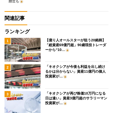
懸念も
関連記事
ランキング
【億り人オールスターが狙う20銘柄】
1
「総資産69億円超」90歳現役トレーダ
ーから“10…
「キオクシアが今後も利益を出し続け
2
るかは分からない」資産11億円の個人
投資家が…
「キオクシアが再び株価10万円になる
3
日は遠い」資産3億円超のサラリーマン
投資家が…