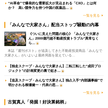
“AI革命”で爆発的な需要拡大が見込まれる「CXO」とは何
か？ 高い競争力を持つ中国の医薬品…
一覧を見る
「みんなで大家さん」配当ストップ騒動の内幕
《ついに見えた問題の核心》「みんなで大家さ
ん」2000億円超不動産投資トラブル“異常なく
ら…
本誌『週刊ポスト』が追及してきた不動産投資商品「みんなで
大家さん」がいよいよ最終局面を迎えている…
【独走スクープ・みんなで大家さん】二転三転した“成田プロ
ジェクト”の計画変更の裏で起き…
【追及スクープ・みんなで大家さん】独占入手“内部議事録”で
明かされる柳瀬健一・代表の思…
一覧を見る
古賀真人「発掘！好決算銘柄」