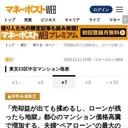
ログイン
トップ
投資
ビジネス
キャリア
ライフ
マネー
トップ
家計
借りる・ローン
「売却益が出ても揉めるし、ローンが残ったら
家計
2025.12.21 13:00
マネーポストWEB
東京23区中古マンション格差
1
6
7
8
30
＃
～
＃
＃
＃
～
＃
有料会員限定
「売却益が出ても揉めるし、ローンが残
ったら地獄」都心のマンション価格高騰
で増加する、夫婦“ペアローン”の最大の