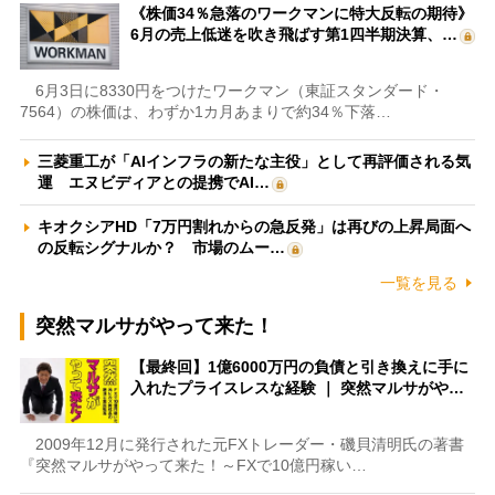
《株価34％急落のワークマンに特大反転の期待》
6月の売上低迷を吹き飛ばす第1四半期決算、…
6月3日に8330円をつけたワークマン（東証スタンダード・
7564）の株価は、わずか1カ月あまりで約34％下落…
三菱重工が「AIインフラの新たな主役」として再評価される気
運 エヌビディアとの提携でAI…
キオクシアHD「7万円割れからの急反発」は再びの上昇局面へ
の反転シグナルか？ 市場のムー…
一覧を見る
突然マルサがやって来た！
【最終回】1億6000万円の負債と引き換えに手に
入れたプライスレスな経験 ｜ 突然マルサがや…
2009年12月に発行された元FXトレーダー・磯貝清明氏の著書
『突然マルサがやって来た！～FXで10億円稼い…