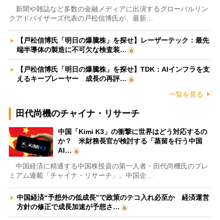
新聞や雑誌など多数の金融メディアに出演するグローバルリン
クアドバイザーズ代表の戸松信博氏が、最新…
【戸松信博氏「明日の爆騰株」を探せ】レーザーテック：最先
端半導体の製造に不可欠な検査装…
【戸松信博氏「明日の爆騰株」を探せ】TDK：AIインフラを支
えるキープレーヤー 成長の再評…
一覧を見る
田代尚機のチャイナ・リサーチ
中国「Kimi K3」の衝撃に世界はどう対応するの
か？ 米財務長官が検討する「蒸留を行う中国
AI…
中国経済に精通する中国株投資の第一人者・田代尚機氏のプレ
ミアム連載「チャイナ・リサーチ」。中国企…
中国経済“予想外の低成長”で政策のテコ入れ必至か 経済運営
方針の修正で成長加速が予想さ…