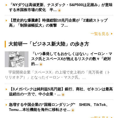
「NYダウは高値更新、ナスダック・S&P500は足踏み」が意味
する米国株市場の変化 半…
【歴史的な爆騰劇】時価総額10兆円企業が「2連続ストップ
高」「制限値幅拡大」の衝撃 フ…
一覧を見る
大前研一「ビジネス新大陸」の歩き方
「いつ暴発してもおかしくはない」イーロン・マ
スク氏とスペースXが抱えるリスクの数々「絶対
的…
宇宙開発企業「スペースX」の上場で史上初の「兆万長者（ト
リリオネア）」となったイーロン・マスク氏。…
【3メガバンクは純利益5兆円超】銀行、商社、ゼネコンは最高
益続出の一方で、中小企業・…
急増する中国企業の“国籍ロンダリング” SHEIN、TikTok、
Temu…本社機能を海外に移転させ…