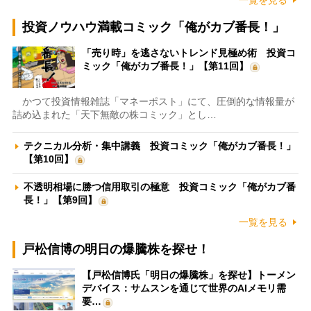
一覧を見る
投資ノウハウ満載コミック「俺がカブ番長！」
「売り時」を逃さないトレンド見極め術 投資コ
ミック「俺がカブ番長！」【第11回】
かつて投資情報雑誌「マネーポスト」にて、圧倒的な情報量が
詰め込まれた「天下無敵の株コミック」とし…
テクニカル分析・集中講義 投資コミック「俺がカブ番長！」
【第10回】
不透明相場に勝つ信用取引の極意 投資コミック「俺がカブ番
長！」【第9回】
一覧を見る
戸松信博の明日の爆騰株を探せ！
【戸松信博氏「明日の爆騰株」を探せ】トーメン
デバイス：サムスンを通じて世界のAIメモリ需
要…