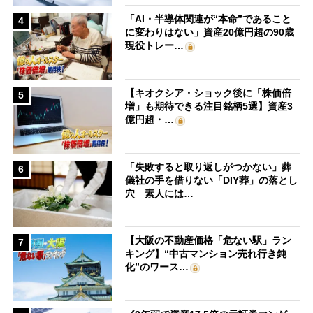
「AI・半導体関連が“本命”であること
4
に変わりはない」資産20億円超の90歳
現役トレー…
【キオクシア・ショック後に「株価倍
5
増」も期待できる注目銘柄5選】資産3
億円超・…
「失敗すると取り返しがつかない」葬
6
儀社の手を借りない「DIY葬」の落とし
穴 素人には…
【大阪の不動産価格「危ない駅」ラン
7
キング】“中古マンション売れ行き鈍
化”のワース…