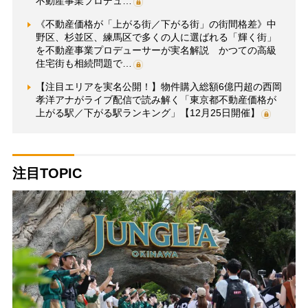
不動産事業プロデュ…
《不動産価格が「上がる街／下がる街」の街間格差》中
野区、杉並区、練馬区で多くの人に選ばれる「輝く街」
を不動産事業プロデューサーが実名解説 かつての高級
住宅街も相続問題で…
【注目エリアを実名公開！】物件購入総額6億円超の西岡
孝洋アナがライブ配信で読み解く「東京都不動産価格が
上がる駅／下がる駅ランキング」【12月25日開催】
注目TOPIC