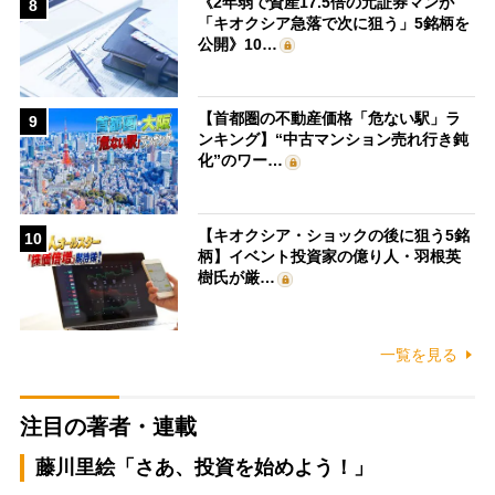
《2年弱で資産17.5倍の元証券マンが
8
「キオクシア急落で次に狙う」5銘柄を
公開》10…
【首都圏の不動産価格「危ない駅」ラ
9
ンキング】“中古マンション売れ行き鈍
化”のワー…
【キオクシア・ショックの後に狙う5銘
10
柄】イベント投資家の億り人・羽根英
樹氏が厳…
一覧を見る
注目の著者・連載
藤川里絵「さあ、投資を始めよう！」