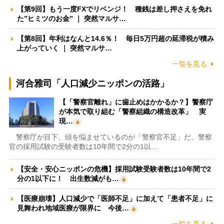
【第9回】もう一度FXでリベンジ！ 種銭は差し押さえを免れ
た”ヒミツのお金” ｜ 突然マルサ…
【第8回】年利はなんと14.6％！ 毎日5万円超の延滞税が積み
上がっていく ｜ 突然マルサ…
一覧を見る
河合雅司「人口減少ニッポンの活路」
【「警察官離れ」に歯止めはかかるか？】警察庁
が本気で取り組む「警察組織の構造改革」 実
現…
警察庁が目下、頭を悩ませているのが「警察官不足」だ。警察
官の採用試験の受験者数は10年間で2分の1以…
【安全・安心ニッポンの危機】採用試験受験者数は10年間で2
分の1以下に！ 出生数減がも…
【医療崩壊】人口減少で「医師不足」に加えて「患者不足」に
見舞われ地域医療が限界に 今後…