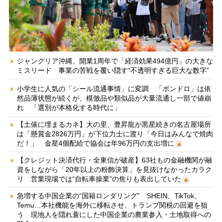
ジャングリア沖縄、開業1周年で「経済効果494億円」の大きな
ミスリード 事業の苦戦を覆い隠す“不透明すぎる巨大な数字”
小学生に人気の「シール流通事情」に変調 「ボンドロ」は依
然品薄状態が続くが、模倣品や類似品が大量流通し一部で値崩
れ 「選別が本格化する時代に」
【土俵に埋まるカネ】大の里、豊昇龍が黒星続きの名古屋場所
は「懸賞金2826万円」が下位力士に渡り「今日はみんなで焼肉
だ！」 金星4個配給で協会は年96万円の支出増に
【クレジット決済代行・全東信が破産】63社もの金融機関が融
資をしながら「20年以上の粉飾決算」を見抜けなかったカラク
リ 営業現場では“自転車操業”の焦りも表出していた
急増する中国企業の“国籍ロンダリング” SHEIN、TikTok、
Temu…本社機能を海外に移転させ、トランプ関税の回避を狙
う 現地人を隠れ蓑にした中国企業の農業参入・土地取得への