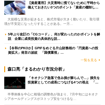
【資産運用】大災害時に慌てないために平時から
備えておきたい3つのポイント「資産の棚卸し…
大規模な災害が起きると、株式市場が大きく動いたり、取引環
境が不安定になったりすることがある。一方…
5年ぶり改訂の「CGコード」、何が変わったのかポイントを解
説 企業に成長投資の具体的な説…
【令和のPKOか】GPIFをめぐる片山財務相の「円資産への投
資拡大」発言の波紋 「国債重視」…
一覧を見る
森口亮「まるわかり市況分析」
「キオクシア急落で含み損が膨らんで…」損失を
投資家としての成長につなげる4つの視点 「…
半導体株を中心に相場の調整色が強まり、7月中旬にはキオク
シアホールディングスがストップ安をつけるな…