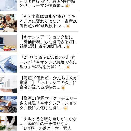
になる日は遠い」資産3億円超
のサラリーマン投資家…
「AI・半導体関連が“本命”であ
ることに変わりはない」資産20
億円超の90歳現役トレ…
【キオクシア・ショック後に
「株価倍増」も期待できる注目
銘柄5選】資産3億円超…
《2年弱で資産17.5倍の元証券
マンが「キオクシア急落で次に
狙う」5銘柄を公開》1…
【資産10億円超・かんちさんが
厳選！】「キオクシアの次」に
資金が流れる期待の…
【資産11億円マック・チェリー
さん厳選「キオクシア・ショッ
ク」後に大化け期待4…
「失敗すると取り返しがつかな
い」葬儀社の手を借りない
「DIY葬」の落とし穴 素人