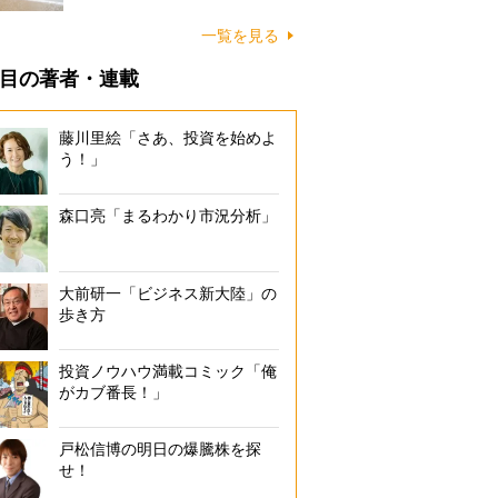
に…
一覧を見る
目の著者・連載
藤川里絵「さあ、投資を始めよ
う！」
森口亮「まるわかり市況分析」
大前研一「ビジネス新大陸」の
歩き方
投資ノウハウ満載コミック「俺
がカブ番長！」
戸松信博の明日の爆騰株を探
せ！