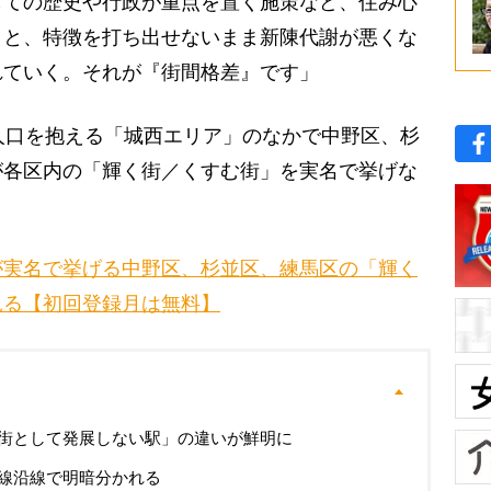
しての歴史や行政が重点を置く施策など、住み心
』と、特徴を打ち出せないまま新陳代謝が悪くな
れていく。それが『街間格差』です」
人口を抱える「城西エリア」のなかで中野区、杉
が各区内の「輝く街／くすむ街」を実名で挙げな
が実名で挙げる中野区、杉並区、練馬区の「輝く
見る【初回登録月は無料】
街として発展しない駅」の違いが鮮明に
線沿線で明暗分かれる