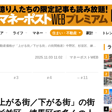
ア
ライフ
マネー
住まい・不動産
家計
トレ
《不動産価格が「上がる街／下がる街」の街間格差》中野区、杉並区、練馬区で多くの人に選ばれる「輝く街」を不動産事業プロデューサーが実名解説 かつての高級住宅街も相続問題で意外な苦境に
ラ
1
2025.11.03 11:02
マネーポストWEB
2
3
4
11
＃
＃
～
＃
3
上がる街／下がる街」の街
4