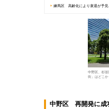
練馬区 高齢化により衰退が予見
中野区、杉並
街」はどこか
中野区 再開発に成