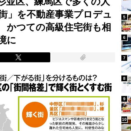
杉並区、練馬区で多くの人
街」を不動産事業プロデュ
5
 かつての高級住宅街も相
境に
6
7
8
9
10