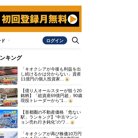
ンド
ログイン
ンキング
「キオクシアが今後も利益を出
し続けるかは分からない」資産
11億円の個人投資家…
【億り人オールスターが狙う20
銘柄】「総資産69億円超」90歳
現役トレーダーから“1…
【首都圏の不動産価格「危ない
駅」ランキング】“中古マンシ
ョン売れ行き鈍化”のワ…
「キオクシアが再び株価10万円