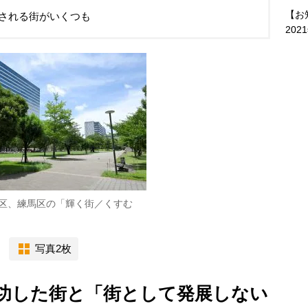
【お
される街がいくつも
202
区、練馬区の「輝く街／くすむ
写真2枚
功した街と「街として発展しない