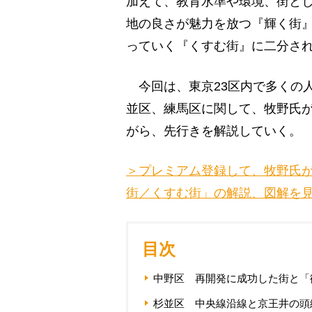
加えて、教育水準や環境、街と
地の良さが魅力を放つ『輝く街
っていく『くすむ街』に二分さ
今回は、東京23区内で多くの
並区、練馬区に関して、牧野氏
がら、先行きを解説していく。
＞プレミアム登録して、牧野氏
街／くすむ街」の解説、図解を
目次
中野区 再開発に成功した街と「
杉並区 中央線沿線と京王井の頭