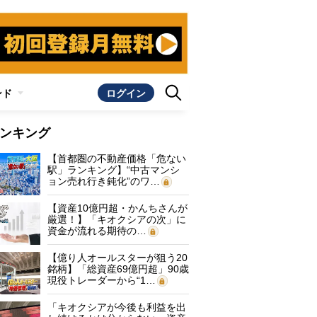
ンド
ログイン
ンキング
【首都圏の不動産価格「危ない
駅」ランキング】“中古マンシ
ョン売れ行き鈍化”のワ…
【資産10億円超・かんちさんが
厳選！】「キオクシアの次」に
資金が流れる期待の…
【億り人オールスターが狙う20
銘柄】「総資産69億円超」90歳
現役トレーダーから“1…
「キオクシアが今後も利益を出