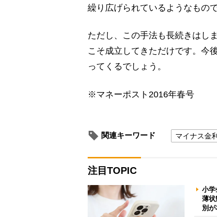
繰り広げられているようなもの
ただし、この手法も長続きはし
こそ成立してきただけです。今
ってくるでしょう。
※マネーポスト2016年春号
関連キーワード
マイナス金
注目TOPIC
小学
薄状
別が