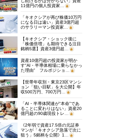
し続けるかは分からない」資産
11億円の個人投資家…
「キオクシアが再び株価10万円
になる日は遠い」資産3億円超
のサラリーマン投資家…
【キオクシア・ショック後に
「株価倍増」も期待できる注目
銘柄5選】資産3億円超…
資産10億円超の投資家が明か
す“AI・半導体相場に乗らなかっ
た理由” フルポジショ…
【世帯年収別・東京23区マンシ
ョン「狙い目駅」を大公開】年
収500万円、700万円…
「AI・半導体関連が“本命”であ
ることに変わりはない」資産20
億円超の90歳現役トレ…
《2年弱で資産17.5倍の元証券
マンが「キオクシア急落で次に
狙う」5銘柄を公開》1…