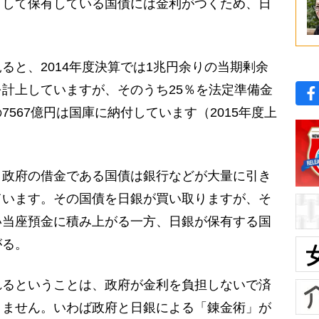
として保有している国債には金利がつくため、日
ると、2014年度決算では1兆円余りの当期剰余
計上していますが、そのうち25％を法定準備金
567億円は国庫に納付しています（2015年度上
。
、政府の借金である国債は銀行などが大量に引き
ています。その国債を日銀が買い取りますが、そ
い当座預金に積み上がる一方、日銀が保有する国
がる。
れるということは、政府が金利を負担しないで済
りません。いわば政府と日銀による「錬金術」が