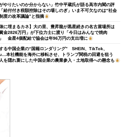
がやりたいのか分からない」竹中平蔵氏が語る高市内閣の評
「給付付き税額控除はその場しのぎ」いま不可欠なのは“社会
制度の改革議論”と指摘
俵に埋まるカネ】大の里、豊昇龍が黒星続きの名古屋場所は
賞金2826万円」が下位力士に渡り「今日はみんなで焼肉
」 金星4個配給で協会は年96万円の支出増に
する中国企業の“国籍ロンダリング” SHEIN、TikTok、
mu…本社機能を海外に移転させ、トランプ関税の回避を狙う
人を隠れ蓑にした中国企業の農業参入・土地取得への懸念も