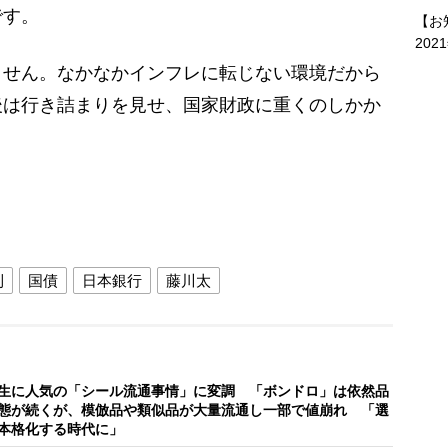
です。
【お
202
ません。なかなかインフレに転じない環境だから
後は行き詰まりを見せ、国家財政に重くのしかか
利
国債
日本銀行
藤川太
生に人気の「シール流通事情」に変調 「ボンドロ」は依然品
態が続くが、模倣品や類似品が大量流通し一部で値崩れ 「選
本格化する時代に」