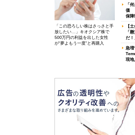
「何
価 
保障
「この恐ろしい株はさっさと手
【土
放したい…」キオクシア株で
「懸
500万円の利益を出した女性
だ！
が“夢よもう一度”と再購入
急増
Te
現地