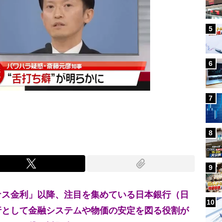
5
6
7
8
9
ナス金利」以降、注目を集めている日本銀行（日
10
行として金融システムや物価の安定を図る役割が