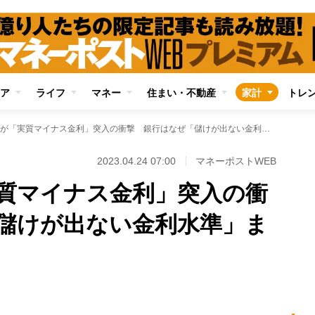
ア
ライフ
マネー
住まい・不動産
家計
トレ
住宅ローンが「実質マイナス金利」突入の衝撃 銀行はなぜ「儲けが出ない金利水準」まで引き下げるのか
2023.04.24 07:00
マネーポストWEB
質マイナス金利」突入の衝
儲けが出ない金利水準」ま
Loaded
:
89.01%
/