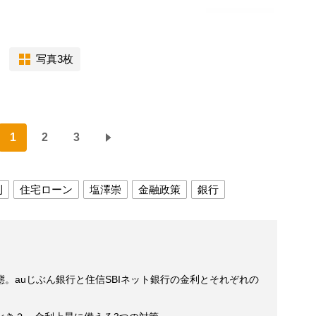
写真3枚
1
2
3
利
住宅ローン
塩澤崇
金融政策
銀行
。auじぶん銀行と住信SBIネット銀行の金利とそれぞれの