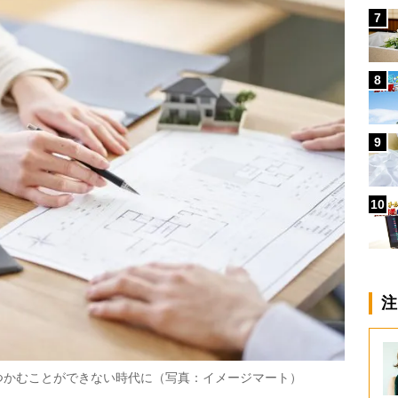
7
8
9
10
注
つかむことができない時代に（写真：イメージマート）