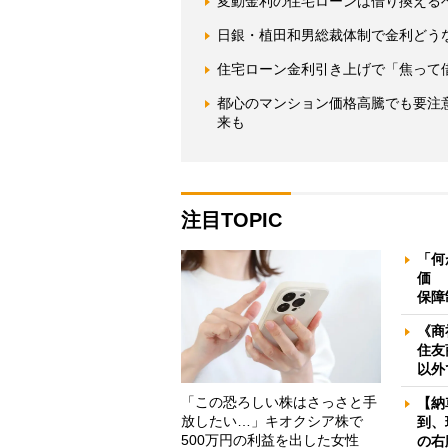
変動金利の住宅ローンは借り換える
日銀・植田和男総裁体制で金利どう
住宅ローン金利引き上げで「焦って
都心のマンション価格高騰でも要注
来も
注目TOPIC
「何
価 
保障
《商
住友
以外
「この恐ろしい株はさっさと手
【納
放したい…」キオクシア株で
到、
500万円の利益を出した女性
の右