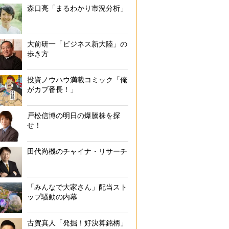
森口亮「まるわかり市況分析」
大前研一「ビジネス新大陸」の
歩き方
投資ノウハウ満載コミック「俺
がカブ番長！」
戸松信博の明日の爆騰株を探
せ！
田代尚機のチャイナ・リサーチ
「みんなで大家さん」配当スト
ップ騒動の内幕
古賀真人「発掘！好決算銘柄」