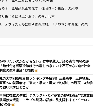
べき？ 金利上昇に備える3つの対策
なる？ 金融政策正常化で「住宅ローン破綻」の恐怖
借り換え＆繰り上げ返済」の落とし穴
意 オフィスビルに空き物件増加、「タワマン廃墟化」の未
がやりたいのか分からない」竹中平蔵氏が語る高市内閣の評
「給付付き税額控除はその場しのぎ」いま不可欠なのは“社会
制度の改革議論”と指摘
社の大学別就職者数ランキングを解剖》三菱商事、三井物産、
商事への就職者は「東大・早大・慶大で約6割」の現実 3大学
で強い大学はどこか
車時に複数の事故】テスラジャパン“多額のEV補助金”で注文殺
現場は大混乱 トラブル続発の背後に見え隠れする“イーロン
腕”の影