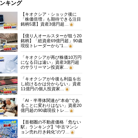
ンキング
【キオクシア・ショック後に
「株価倍増」も期待できる注目
銘柄5選】資産3億円超…
【億り人オールスターが狙う20
銘柄】「総資産69億円超」90歳
現役トレーダーから“1…
「キオクシアが再び株価10万円
になる日は遠い」資産3億円超
のサラリーマン投資家…
「キオクシアが今後も利益を出
し続けるかは分からない」資産
11億円の個人投資家…
「AI・半導体関連が“本命”であ
ることに変わりはない」資産20
億円超の90歳現役トレ…
【首都圏の不動産価格「危ない
駅」ランキング】“中古マンシ
ョン売れ行き鈍化”のワ…