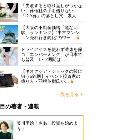
「失敗すると取り返しがつかな
い」葬儀社の手を借りない
「DIY葬」の落とし穴 素人
に…
【大阪の不動産価格「危ない
駅」ランキング】“中古マンシ
ョン売れ行き鈍化”のワー…
ドライアイスを使わず遺体を保
つ「エンバーミング」が日本で
も普及 1～2週間は…
【キオクシア・ショックの後に
狙う5銘柄】イベント投資家の
億り人・羽根英樹氏が…
一覧を見る
目の著者・連載
藤川里絵「さあ、投資を始めよ
う！」