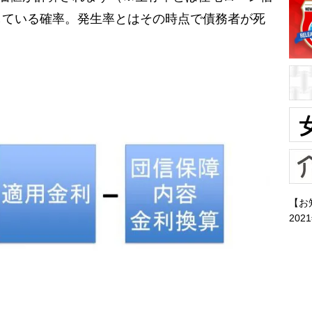
している確率。発生率とはその時点で債務者が死
【お
202