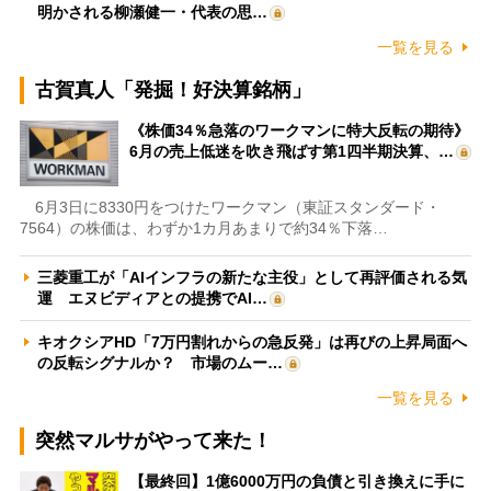
明かされる柳瀬健一・代表の思…
一覧を見る
古賀真人「発掘！好決算銘柄」
《株価34％急落のワークマンに特大反転の期待》
6月の売上低迷を吹き飛ばす第1四半期決算、…
6月3日に8330円をつけたワークマン（東証スタンダード・
7564）の株価は、わずか1カ月あまりで約34％下落…
三菱重工が「AIインフラの新たな主役」として再評価される気
運 エヌビディアとの提携でAI…
キオクシアHD「7万円割れからの急反発」は再びの上昇局面へ
の反転シグナルか？ 市場のムー…
一覧を見る
突然マルサがやって来た！
【最終回】1億6000万円の負債と引き換えに手に