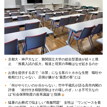
京都大・神戸大など、難関国立大学の総合型選抜が続々と廃
止 「推薦入試の拡大」報道と現実の乖離はなぜ起きるのか
お酒を提供する店で「出禁」になる客のトホホな生態 嘔吐や
粗相だけじゃない、店側が嫌がる“最悪の客”とは
「何がやりたいのか分からない」竹中平蔵氏が語る高市内閣の
評価 「給付付き税額控除はその場しのぎ」いま不可欠なの
は“社会保障制度の改革議論”と指摘
猛暑のお葬式で悩ましい“喪服問題” 女性は「ワンピースを着