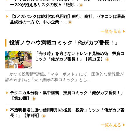
ースXが抱えるリスクの数々「絶対…
【3メガバンクは純利益5兆円超】銀行、商社、ゼネコンは最高
益続出の一方で、中小企業・…
一覧を見る
投資ノウハウ満載コミック「俺がカブ番長！」
「売り時」を逃さないトレンド見極め術 投資コ
ミック「俺がカブ番長！」【第11回】
かつて投資情報雑誌「マネーポスト」にて、圧倒的な情報量が
詰め込まれた「天下無敵の株コミック」とし…
テクニカル分析・集中講義 投資コミック「俺がカブ番長！」
【第10回】
不透明相場に勝つ信用取引の極意 投資コミック「俺がカブ番
長！」【第9回】
一覧を見る