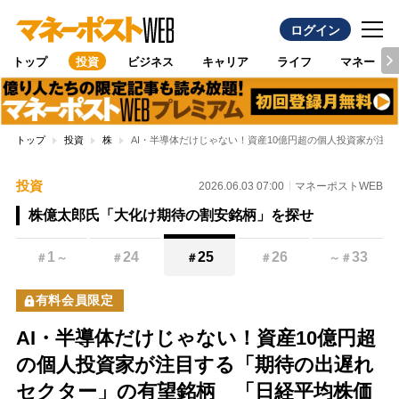
ログイン
トップ
投資
ビジネス
キャリア
ライフ
マネー
トップ
投資
株
AI・半導体だけじゃない！資産10億円超の個人投資家が注
投資
2026.06.03 07:00
マネーポストWEB
株億太郎氏「大化け期待の割安銘柄」を探せ
1
24
25
26
33
＃
～
＃
＃
＃
～
＃
有料会員限定
AI・半導体だけじゃない！資産10億円超
の個人投資家が注目する「期待の出遅れ
セクター」の有望銘柄 「日経平均株価