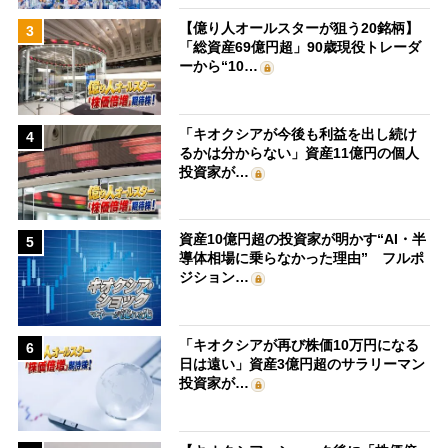
【億り人オールスターが狙う20銘柄】
3
「総資産69億円超」90歳現役トレーダ
ーから“10…
「キオクシアが今後も利益を出し続け
4
るかは分からない」資産11億円の個人
投資家が…
資産10億円超の投資家が明かす“AI・半
5
導体相場に乗らなかった理由” フルポ
ジション…
「キオクシアが再び株価10万円になる
6
日は遠い」資産3億円超のサラリーマン
投資家が…