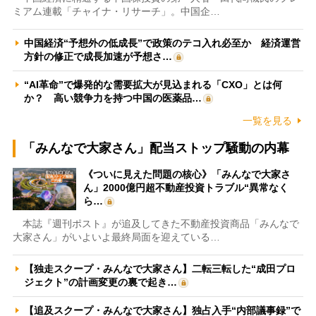
ミアム連載「チャイナ・リサーチ」。中国企…
中国経済“予想外の低成長”で政策のテコ入れ必至か 経済運営
方針の修正で成長加速が予想さ…
“AI革命”で爆発的な需要拡大が見込まれる「CXO」とは何
か？ 高い競争力を持つ中国の医薬品…
一覧を見る
「みんなで大家さん」配当ストップ騒動の内幕
《ついに見えた問題の核心》「みんなで大家さ
ん」2000億円超不動産投資トラブル“異常なく
ら…
本誌『週刊ポスト』が追及してきた不動産投資商品「みんなで
大家さん」がいよいよ最終局面を迎えている…
【独走スクープ・みんなで大家さん】二転三転した“成田プロ
ジェクト”の計画変更の裏で起き…
【追及スクープ・みんなで大家さん】独占入手“内部議事録”で