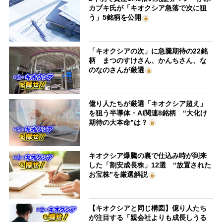
カブキ氏が「キオクシア急落で次に狙
う」5銘柄を公開
「キオクシアの次」に急騰期待の22銘
柄 まつのすけさん、かんちさん、な
のなのさんが厳選
億り人たちが厳選「キオクシア超え」
を狙う半導体・AI関連8銘柄 “大化け
期待の大本命”は？
キオクシア爆騰の裏で仕込み時が到来
した「割安成長株」12選 “放置された
お宝株”を厳選解説
【キオクシアと同じ構図】億り人たち
が注目する「親会社よりも成長しうる