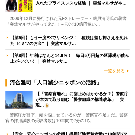
入れたプライスレスな経験 ｜ 突然マルサがや…
2009年12月に発行された元FXトレーダー・磯貝清明氏の著書
『突然マルサがやって来た！～FXで10億円稼い…
【第9回】もう一度FXでリベンジ！ 種銭は差し押さえを免れ
た”ヒミツのお金” ｜ 突然マルサ…
【第8回】年利はなんと14.6％！ 毎日5万円超の延滞税が積み
上がっていく ｜ 突然マルサ…
一覧を見る
河合雅司「人口減少ニッポンの活路」
【「警察官離れ」に歯止めはかかるか？】警察庁
が本気で取り組む「警察組織の構造改革」 実
現…
警察庁が目下、頭を悩ませているのが「警察官不足」だ。警察
官の採用試験の受験者数は10年間で2分の1以…
【安全・安心ニッポンの危機】採用試験受験者数は10年間で2