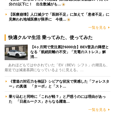
分の1以下に！ 出生数減がも…
【医療崩壊】人口減少で「医師不足」に加えて「患者不足」に
見舞われ地域医療が限界に 今後…
一覧を見る
快適クルマ生活 乗ってみた、使ってみた
【4ヶ月間で受注累計6000台】BEV普及の障壁と
なる「航続距離の不安」「充電のストレス」解
消…
あれほどもてはやされていた「EV（BEV）シフト」の潮流も、
最近では減速基調になっているように見える。…
《雪道の対応力を検証》シビアな状況で実感した「フォレスタ
ー」の真価 「ターボ」と「スト…
乗り込むと同時に「これが軽？」と戸惑うのには理由があっ
た 「日産ルークス」さらなる躍進…
一覧を見る