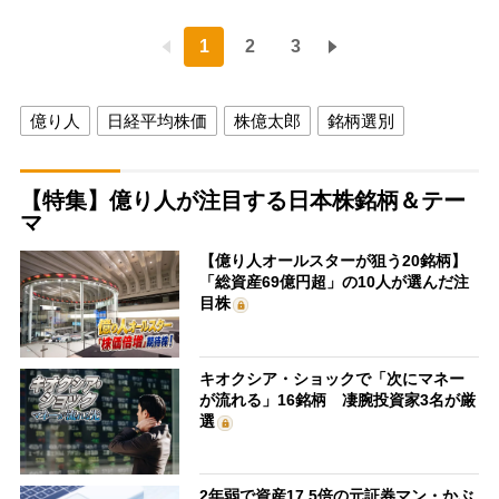
1
2
3
億り人
日経平均株価
株億太郎
銘柄選別
【特集】億り人が注目する日本株銘柄＆テー
マ
【億り人オールスターが狙う20銘柄】
「総資産69億円超」の10人が選んだ注
目株
キオクシア・ショックで「次にマネー
が流れる」16銘柄 凄腕投資家3名が厳
選
2年弱で資産17.5倍の元証券マン・かぶ