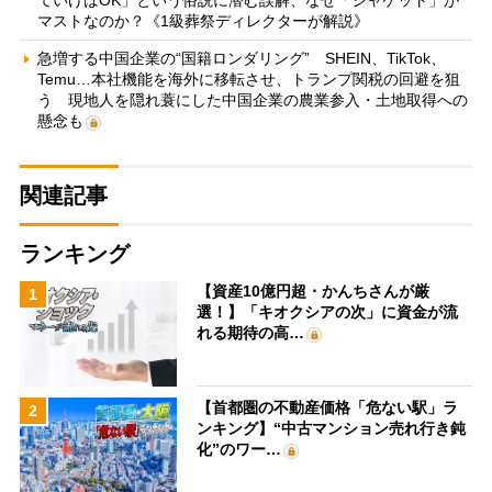
ていけばOK」という俗説に潜む誤解、なぜ「ジャケット」が
マストなのか？《1級葬祭ディレクターが解説》
急増する中国企業の“国籍ロンダリング” SHEIN、TikTok、
Temu…本社機能を海外に移転させ、トランプ関税の回避を狙
う 現地人を隠れ蓑にした中国企業の農業参入・土地取得への
懸念も
関連記事
ランキング
【資産10億円超・かんちさんが厳
1
選！】「キオクシアの次」に資金が流
れる期待の高…
【首都圏の不動産価格「危ない駅」ラ
2
ンキング】“中古マンション売れ行き鈍
化”のワー…