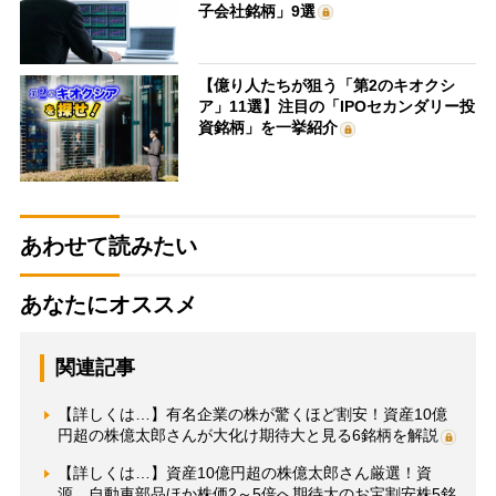
子会社銘柄」9選
【億り人たちが狙う「第2のキオクシ
ア」11選】注目の「IPOセカンダリー投
資銘柄」を一挙紹介
あわせて読みたい
あなたにオススメ
関連記事
【詳しくは…】有名企業の株が驚くほど割安！資産10億
円超の株億太郎さんが大化け期待大と見る6銘柄を解説
【詳しくは…】資産10億円超の株億太郎さん厳選！資
源、自動車部品ほか株価2～5倍へ期待大のお宝割安株5銘