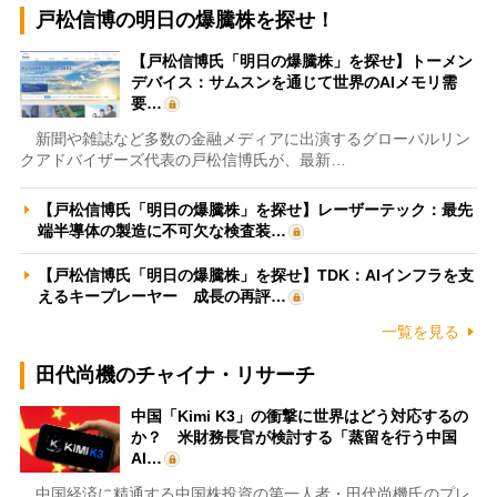
戸松信博の明日の爆騰株を探せ！
【戸松信博氏「明日の爆騰株」を探せ】トーメン
デバイス：サムスンを通じて世界のAIメモリ需
要…
新聞や雑誌など多数の金融メディアに出演するグローバルリン
クアドバイザーズ代表の戸松信博氏が、最新…
【戸松信博氏「明日の爆騰株」を探せ】レーザーテック：最先
端半導体の製造に不可欠な検査装…
【戸松信博氏「明日の爆騰株」を探せ】TDK：AIインフラを支
えるキープレーヤー 成長の再評…
一覧を見る
田代尚機のチャイナ・リサーチ
中国「Kimi K3」の衝撃に世界はどう対応するの
か？ 米財務長官が検討する「蒸留を行う中国
AI…
中国経済に精通する中国株投資の第一人者・田代尚機氏のプレ