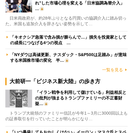
れ”した市場心理を変える「日米協調為替介入」
…
日米両政府が、約28年ぶりとなる円買いの協調介入に踏み切っ
た。米国も追加介入を辞さない姿勢を示して…
「キオクシア急落で含み損が膨らんで…」損失を投資家として
の成長につなげる4つの視点 …
「NYダウは高値更新、ナスダック・S&P500は足踏み」が意味
する米国株市場の変化 半…
一覧を見る
大前研一「ビジネス新大陸」の歩き方
「イラン戦争を利用して儲けている」利益相反と
の批判が強まるトランプファミリーの不正蓄財
疑…
トランプ大統領のファミリー信託が今年1～3月に3000回以上も
の証券取引を行っていたことが明らかになり…
「いつ暴発してもおかしくはない」イーロン・マスク氏とスペ