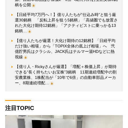
柄を公開
【日経平均7万円へ！】億り人たちが“仕込み時”と狙う厳
選30銘柄 「反転上昇を狙う5銘柄」「高値圏でも放置さ
れた大化け期待12銘柄」「アクティビストに乗っかる13
銘柄…
【億り人たちが厳選！大化け期待の12銘柄】「日経平均
だけ強い相場」から「TOPIX全体の底上げ相場」へ 弐
億貯男氏はクラシル、JACK氏はテルマー湯HDなどに熱
視線
【億り人・Rickyさんが厳選】「増配＋株価上昇」が期待
できる“長く持ちたいお宝株”3銘柄 11期連続増配中の割
安農業株、1株配当が「10年で6倍」の自動車部品メーカ
ー、8期連続増配…
注目TOPIC