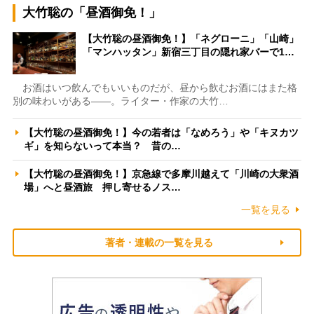
大竹聡の「昼酒御免！」
【大竹聡の昼酒御免！】「ネグローニ」「山崎」
「マンハッタン」新宿三丁目の隠れ家バーで1…
お酒はいつ飲んでもいいものだが、昼から飲むお酒にはまた格
別の味わいがある――。ライター・作家の大竹…
【大竹聡の昼酒御免！】今の若者は「なめろう」や「キヌカツ
ギ」を知らないって本当？ 昔の…
【大竹聡の昼酒御免！】京急線で多摩川越えて「川崎の大衆酒
場」へと昼酒旅 押し寄せるノス…
一覧を見る
著者・連載の一覧を見る