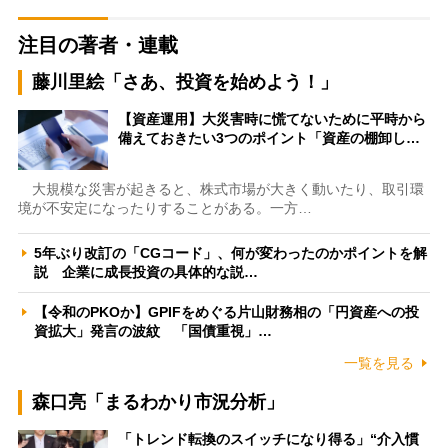
注目の著者・連載
藤川里絵「さあ、投資を始めよう！」
【資産運用】大災害時に慌てないために平時から
備えておきたい3つのポイント「資産の棚卸し…
大規模な災害が起きると、株式市場が大きく動いたり、取引環
境が不安定になったりすることがある。一方…
5年ぶり改訂の「CGコード」、何が変わったのかポイントを解
説 企業に成長投資の具体的な説…
【令和のPKOか】GPIFをめぐる片山財務相の「円資産への投
資拡大」発言の波紋 「国債重視」…
一覧を見る
森口亮「まるわかり市況分析」
「トレンド転換のスイッチになり得る」“介入慣