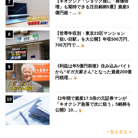
【キオクシア・ショック後に「株価倍
7
増」も期待できる注目銘柄5選】資産3
億円超・…
【世帯年収別・東京23区マンション
8
「狙い目駅」を大公開】年収500万円、
700万円で…
《利益は年5億円前後》住み込みバイト
9
から“ギガ大家さん”となった資産200億
円税理…
《2年弱で資産17.5倍の元証券マンが
10
「キオクシア急落で次に狙う」5銘柄を
公開》10…
一覧を見る