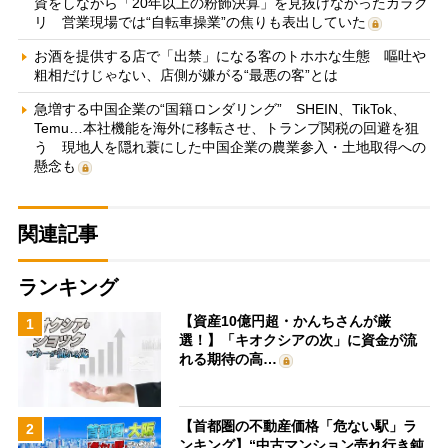
資をしながら「20年以上の粉飾決算」を見抜けなかったカラク
リ 営業現場では“自転車操業”の焦りも表出していた
お酒を提供する店で「出禁」になる客のトホホな生態 嘔吐や
粗相だけじゃない、店側が嫌がる“最悪の客”とは
急増する中国企業の“国籍ロンダリング” SHEIN、TikTok、
Temu…本社機能を海外に移転させ、トランプ関税の回避を狙
う 現地人を隠れ蓑にした中国企業の農業参入・土地取得への
懸念も
関連記事
ランキング
【資産10億円超・かんちさんが厳
1
選！】「キオクシアの次」に資金が流
れる期待の高…
【首都圏の不動産価格「危ない駅」ラ
2
ンキング】“中古マンション売れ行き鈍