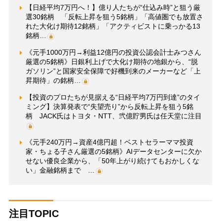
【日経平均7万円へ！】億り人たちが“仕込み時”と狙う厳
選30銘柄 「反転上昇を狙う5銘柄」「高値圏でも放置さ
れた大化け期待12銘柄」「アクティビストに乗っかる13
銘柄…
《元手1000万円→利益12億円の投資公認会計士みつさん
厳選の5銘柄》日銀利上げで大化け期待の地銀から、“脱
ガソリン”と国家安全保障で好機到来のメーカーなど「上
昇期待」の銘柄…
【投資のプロたちが見据える“日経平均7万円到達”のタイ
ミング】決算発表で“失望売り”から反転上昇を狙う5銘
柄 JACK氏はトヨタ・NTT、弐億貯男氏は任天堂に注目
《元手240万円→資産4億円超！ベストセラーママ投資
家・ちょる子さん厳選の5銘柄》AIデータセンターに欠か
せない優良企業から、「50年上がり続けてもおかしくな
い」金融銘柄まで …
注目TOPIC