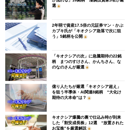
が流れる」16銘柄 凄腕投資家3名が厳
選
2年弱で資産17.5倍の元証券マン・かぶ
カブキ氏が「キオクシア急落で次に狙
う」5銘柄を公開
「キオクシアの次」に急騰期待の22銘
柄 まつのすけさん、かんちさん、な
のなのさんが厳選
億り人たちが厳選「キオクシア超え」
を狙う半導体・AI関連8銘柄 “大化け
期待の大本命”は？
キオクシア爆騰の裏で仕込み時が到来
した「割安成長株」12選 “放置された
お宝株”を厳選解説