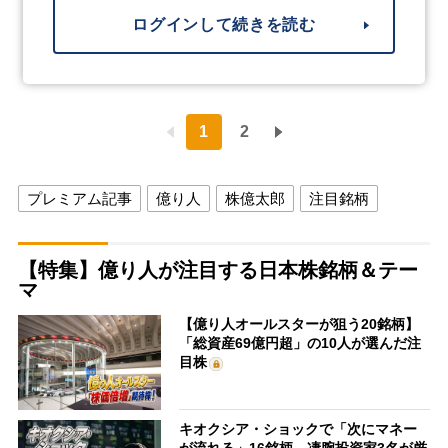
ログインして続きを読む
1
2
プレミアム記事
億り人
株億太郎
注目銘柄
【特集】億り人が注目する日本株銘柄＆テー
マ
【億り人オールスターが狙う20銘柄】
「総資産69億円超」の10人が選んだ注
目株
キオクシア・ショックで「次にマネー