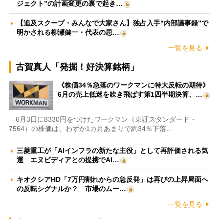
ジェクト”の計画変更の裏で起き…
【追及スクープ・みんなで大家さん】独占入手“内部議事録”で
明かされる柳瀬健一・代表の思…
一覧を見る
古賀真人「発掘！好決算銘柄」
《株価34％急落のワークマンに特大反転の期待》
6月の売上低迷を吹き飛ばす第1四半期決算、…
6月3日に8330円をつけたワークマン（東証スタンダード・
7564）の株価は、わずか1カ月あまりで約34％下落…
三菱重工が「AIインフラの新たな主役」として再評価される気
運 エヌビディアとの提携でAI…
キオクシアHD「7万円割れからの急反発」は再びの上昇局面へ
の反転シグナルか？ 市場のムー…
一覧を見る