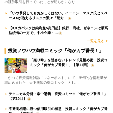
の証券取引を行っていたことが明らかになり…
「いつ暴発してもおかしくはない」イーロン・マスク氏とスペ
ースXが抱えるリスクの数々「絶対…
【3メガバンクは純利益5兆円超】銀行、商社、ゼネコンは最高
益続出の一方で、中小企業・…
一覧を見る
投資ノウハウ満載コミック「俺がカブ番長！」
「売り時」を逃さないトレンド見極め術 投資コ
ミック「俺がカブ番長！」【第11回】
かつて投資情報雑誌「マネーポスト」にて、圧倒的な情報量が
詰め込まれた「天下無敵の株コミック」とし…
テクニカル分析・集中講義 投資コミック「俺がカブ番長！」
【第10回】
不透明相場に勝つ信用取引の極意 投資コミック「俺がカブ番