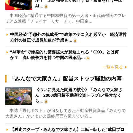
か？ 米財務長官が検討する「蒸留を行う中国
AI…
中国経済に精通する中国株投資の第一人者・田代尚機氏のプレ
ミアム連載「チャイナ・リサーチ」。中国企…
中国経済“予想外の低成長”で政策のテコ入れ必至か 経済運営
方針の修正で成長加速が予想さ…
“AI革命”で爆発的な需要拡大が見込まれる「CXO」とは何
か？ 高い競争力を持つ中国の医薬品…
一覧を見る
「みんなで大家さん」配当ストップ騒動の内幕
《ついに見えた問題の核心》「みんなで大家さ
ん」2000億円超不動産投資トラブル“異常なく
ら…
本誌『週刊ポスト』が追及してきた不動産投資商品「みんなで
大家さん」がいよいよ最終局面を迎えている…
【独走スクープ・みんなで大家さん】二転三転した“成田プロ