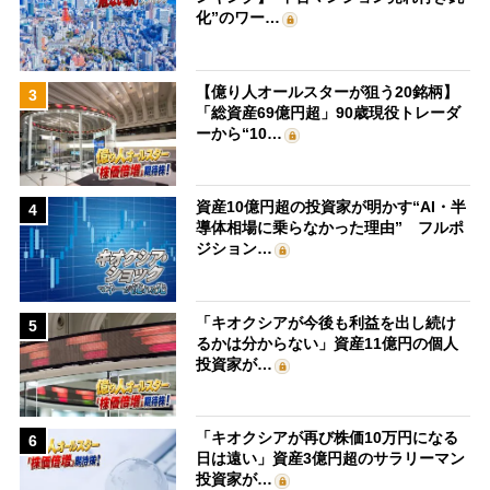
化”のワー…
【億り人オールスターが狙う20銘柄】
3
「総資産69億円超」90歳現役トレーダ
ーから“10…
資産10億円超の投資家が明かす“AI・半
4
導体相場に乗らなかった理由” フルポ
ジション…
「キオクシアが今後も利益を出し続け
5
るかは分からない」資産11億円の個人
投資家が…
「キオクシアが再び株価10万円になる
6
日は遠い」資産3億円超のサラリーマン
投資家が…