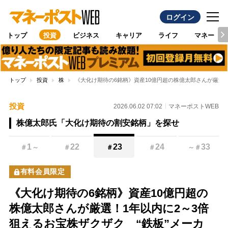
ログイン
トップ
投資
ビジネス
キャリア
ライフ
マネー
トップ
投資
株
《大化け期待の6銘柄》資産10億円超の株億太郎さんが厳選
投資
2026.06.02 07:02
マネーポストWEB
株億太郎氏「大化け期待の割安銘柄」を探せ
1
22
23
24
33
＃
～
＃
＃
＃
～
＃
有料会員限定
《大化け期待の6銘柄》資産10億円超の
株億太郎さんが厳選！1年以内に2～3倍
狙えるお宝株ザクザク “鉄板”メーカ