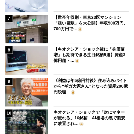
【世帯年収別・東京23区マンション
7
「狙い目駅」を大公開】年収500万円、
700万円で…
【キオクシア・ショック後に「株価倍
8
増」も期待できる注目銘柄5選】資産3
億円超・…
《利益は年5億円前後》住み込みバイト
9
から“ギガ大家さん”となった資産200億
円税理…
キオクシア・ショックで「次にマネー
10
が流れる」16銘柄 AI相場の裏で割安
に放置され…