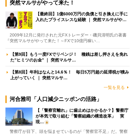
突然マルサがやって来た！
【最終回】1億6000万円の負債と引き換えに手に
入れたプライスレスな経験 ｜ 突然マルサがや…
2009年12月に発行された元FXトレーダー・磯貝清明氏の著書
『突然マルサがやって来た！～FXで10億円稼い…
【第9回】もう一度FXでリベンジ！ 種銭は差し押さえを免れ
た”ヒミツのお金” ｜ 突然マルサ…
【第8回】年利はなんと14.6％！ 毎日5万円超の延滞税が積み
上がっていく ｜ 突然マルサ…
一覧を見る
河合雅司「人口減少ニッポンの活路」
【「警察官離れ」に歯止めはかかるか？】警察庁
が本気で取り組む「警察組織の構造改革」 実
現…
警察庁が目下、頭を悩ませているのが「警察官不足」だ。警察