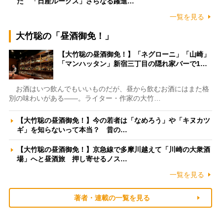
た 「日産ルークス」さらなる躍進…
一覧を見る
大竹聡の「昼酒御免！」
【大竹聡の昼酒御免！】「ネグローニ」「山崎」
「マンハッタン」新宿三丁目の隠れ家バーで1…
お酒はいつ飲んでもいいものだが、昼から飲むお酒にはまた格
別の味わいがある――。ライター・作家の大竹…
【大竹聡の昼酒御免！】今の若者は「なめろう」や「キヌカツ
ギ」を知らないって本当？ 昔の…
【大竹聡の昼酒御免！】京急線で多摩川越えて「川崎の大衆酒
場」へと昼酒旅 押し寄せるノス…
一覧を見る
著者・連載の一覧を見る