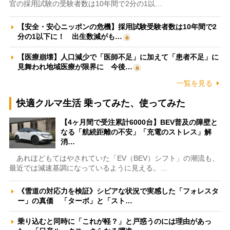
官の採用試験の受験者数は10年間で2分の1以…
【安全・安心ニッポンの危機】採用試験受験者数は10年間で2
分の1以下に！ 出生数減がも…
【医療崩壊】人口減少で「医師不足」に加えて「患者不足」に
見舞われ地域医療が限界に 今後…
一覧を見る
快適クルマ生活 乗ってみた、使ってみた
【4ヶ月間で受注累計6000台】BEV普及の障壁と
なる「航続距離の不安」「充電のストレス」解
消…
あれほどもてはやされていた「EV（BEV）シフト」の潮流も、
最近では減速基調になっているように見える。…
《雪道の対応力を検証》シビアな状況で実感した「フォレスタ
ー」の真価 「ターボ」と「スト…
乗り込むと同時に「これが軽？」と戸惑うのには理由があっ