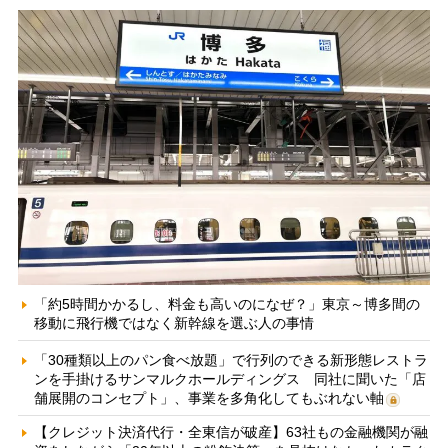
「約5時間かかるし、料金も高いのになぜ？」東京～博多間の
移動に飛行機ではなく新幹線を選ぶ人の事情
「30種類以上のパン食べ放題」で行列のできる新形態レストラ
ンを手掛けるサンマルクホールディングス 同社に聞いた「店
舗展開のコンセプト」、事業を多角化してもぶれない軸
【クレジット決済代行・全東信が破産】63社もの金融機関が融