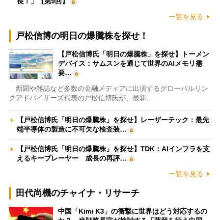
長！」【第9回】
一覧を見る
戸松信博の明日の爆騰株を探せ！
【戸松信博氏「明日の爆騰株」を探せ】トーメン
デバイス：サムスンを通じて世界のAIメモリ需
要…
新聞や雑誌など多数の金融メディアに出演するグローバルリン
クアドバイザーズ代表の戸松信博氏が、最新…
【戸松信博氏「明日の爆騰株」を探せ】レーザーテック：最先
端半導体の製造に不可欠な検査装…
【戸松信博氏「明日の爆騰株」を探せ】TDK：AIインフラを支
えるキープレーヤー 成長の再評…
一覧を見る
田代尚機のチャイナ・リサーチ
中国「Kimi K3」の衝撃に世界はどう対応するの