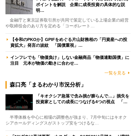
ポイントを解説 企業に成長投資の具体的な説
明…
金融庁と東京証券取引所が共同で策定している上場企業の経営
や取締役会のあり方を定める「コーポレート…
【令和のPKOか】GPIFをめぐる片山財務相の「円資産への投
資拡大」発言の波紋 「国債重視」…
インフレでも「物価負け」しない金融商品「物価連動国債」に
注目 元本が物価の動きに合わせ…
一覧を見る
森口亮「まるわかり市況分析」
「キオクシア急落で含み損が膨らんで…」損失を
投資家としての成長につなげる4つの視点 「…
半導体株を中心に相場の調整色が強まり、7月中旬にはキオク
シアホールディングスがストップ安をつけるな…