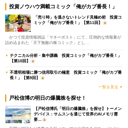
投資ノウハウ満載コミック「俺がカブ番長！」
「売り時」を逃さないトレンド見極め術 投資コ
ミック「俺がカブ番長！」【第11回】
かつて投資情報雑誌「マネーポスト」にて、圧倒的な情報量が
詰め込まれた「天下無敵の株コミック」とし…
テクニカル分析・集中講義 投資コミック「俺がカブ番長！」
【第10回】
不透明相場に勝つ信用取引の極意 投資コミック「俺がカブ番
長！」【第9回】
一覧を見る
戸松信博の明日の爆騰株を探せ！
【戸松信博氏「明日の爆騰株」を探せ】トーメン
デバイス：サムスンを通じて世界のAIメモリ需
要…