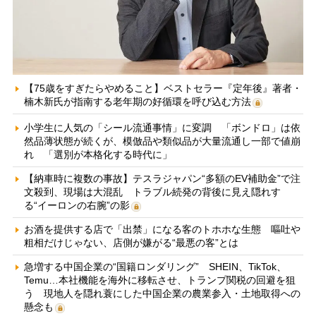
【75歳をすぎたらやめること】ベストセラー『定年後』著者・
楠木新氏が指南する老年期の好循環を呼び込む方法
小学生に人気の「シール流通事情」に変調 「ボンドロ」は依
然品薄状態が続くが、模倣品や類似品が大量流通し一部で値崩
れ 「選別が本格化する時代に」
【納車時に複数の事故】テスラジャパン“多額のEV補助金”で注
文殺到、現場は大混乱 トラブル続発の背後に見え隠れす
る“イーロンの右腕”の影
お酒を提供する店で「出禁」になる客のトホホな生態 嘔吐や
粗相だけじゃない、店側が嫌がる“最悪の客”とは
急増する中国企業の“国籍ロンダリング” SHEIN、TikTok、
Temu…本社機能を海外に移転させ、トランプ関税の回避を狙
う 現地人を隠れ蓑にした中国企業の農業参入・土地取得への
懸念も