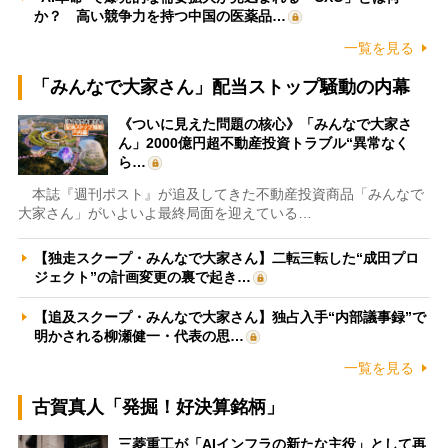
か？ 高い競争力を持つ中国の医薬品…
一覧を見る
「みんなで大家さん」配当ストップ騒動の内幕
《ついに見えた問題の核心》「みんなで大家さ
ん」2000億円超不動産投資トラブル“異常なく
ら…
本誌『週刊ポスト』が追及してきた不動産投資商品「みんなで
大家さん」がいよいよ最終局面を迎えている…
【独走スクープ・みんなで大家さん】二転三転した“成田プロ
ジェクト”の計画変更の裏で起き…
【追及スクープ・みんなで大家さん】独占入手“内部議事録”で
明かされる柳瀬健一・代表の思…
一覧を見る
古賀真人「発掘！好決算銘柄」
三菱重工が「AIインフラの新たな主役」として再