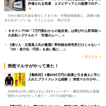
評価される気運 エヌビディアとの提携でAIデ…
今年の株式市場を牽引してきたAI・半導体関連株に、調整の動
きが広がっている。そうしたなか、再び注目…
キオクシアHD「7万円割れからの急反発」は再びの上昇局面へ
の反転シグナルか？ 市場のムー…
《億り人・古賀真人氏が厳選》野村総合研究所だけじゃない！
「DX・省力化・円安」を追い風に…
一覧を見る
突然マルサがやって来た！
【最終回】1億6000万円の負債と引き換えに手に
入れたプライスレスな経験 ｜ 突然マルサがや…
2009年12月に発行された元FXトレーダー・磯貝清明氏の著書
『突然マルサがやって来た！～FXで10億円稼い…