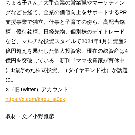
ちょる⼦さん／大手企業の営業職やマーケティン
グなどを経て、企業の価値向上をサポートするPR
⽀援事業で独⽴。仕事と子育ての傍ら、⾼配当銘
柄、優待銘柄、日経先物、個別株のデイトレード
など、マルチな投資スタイルで2024年1⽉に資産2
億円超えを果たした個⼈投資家。現在の総資産は4
億円を突破している。新刊『ママ投資家が育休中
に1億貯めた株式投資』（ダイヤモンド社）が話題
に。
X（旧Twitter）アカウント：
https://x.com/kabu_st0ck
取材・文／小野雅彦