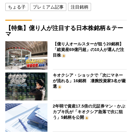
ちょる子
プレミアム記事
注目銘柄
【特集】億り人が注目する日本株銘柄＆テー
マ
【億り人オールスターが狙う20銘柄】
「総資産69億円超」の10人が選んだ注
目株
キオクシア・ショックで「次にマネー
が流れる」16銘柄 凄腕投資家3名が厳
選
2年弱で資産17.5倍の元証券マン・かぶ
カブキ氏が「キオクシア急落で次に狙
う」5銘柄を公開