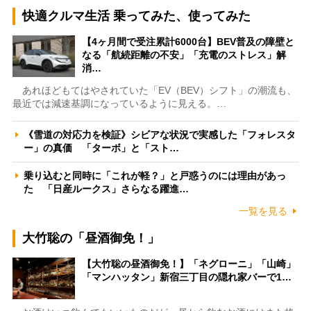
快適クルマ生活 乗ってみた、使ってみた
【4ヶ月間で受注累計6000台】BEV普及の障壁と
なる「航続距離の不安」「充電のストレス」解
消…
あれほどもてはやされていた「EV（BEV）シフト」の潮流も、
最近では減速基調になっているように見える。…
《雪道の対応力を検証》シビアな状況で実感した「フォレスタ
ー」の真価 「ターボ」と「スト…
乗り込むと同時に「これが軽？」と戸惑うのには理由があっ
た 「日産ルークス」さらなる躍進…
一覧を見る
大竹聡の「昼酒御免！」
【大竹聡の昼酒御免！】「ネグローニ」「山崎」
「マンハッタン」新宿三丁目の隠れ家バーで1…