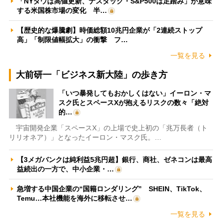
「NYダウは高値更新、ナスダック・S&P500は足踏み」が意味
する米国株市場の変化 半…
【歴史的な爆騰劇】時価総額10兆円企業が「2連続ストップ
高」「制限値幅拡大」の衝撃 フ…
一覧を見る
大前研一「ビジネス新大陸」の歩き方
「いつ暴発してもおかしくはない」イーロン・マ
スク氏とスペースXが抱えるリスクの数々「絶対
的…
宇宙開発企業「スペースX」の上場で史上初の「兆万長者（ト
リリオネア）」となったイーロン・マスク氏。…
【3メガバンクは純利益5兆円超】銀行、商社、ゼネコンは最高
益続出の一方で、中小企業・…
急増する中国企業の“国籍ロンダリング” SHEIN、TikTok、
Temu…本社機能を海外に移転させ…
一覧を見る