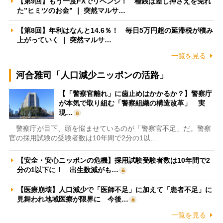
【第9回】もう一度FXでリベンジ！ 種銭は差し押さえを免れ
た”ヒミツのお金” ｜ 突然マルサ…
【第8回】年利はなんと14.6％！ 毎日5万円超の延滞税が積み
上がっていく ｜ 突然マルサ…
一覧を見る
河合雅司「人口減少ニッポンの活路」
【「警察官離れ」に歯止めはかかるか？】警察庁
が本気で取り組む「警察組織の構造改革」 実
現…
警察庁が目下、頭を悩ませているのが「警察官不足」だ。警察
官の採用試験の受験者数は10年間で2分の1以…
【安全・安心ニッポンの危機】採用試験受験者数は10年間で2
分の1以下に！ 出生数減がも…
【医療崩壊】人口減少で「医師不足」に加えて「患者不足」に
見舞われ地域医療が限界に 今後…
一覧を見る