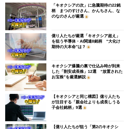
「キオクシアの次」に急騰期待の22銘
柄 まつのすけさん、かんちさん、な
のなのさんが厳選
億り人たちが厳選「キオクシア超え」
を狙う半導体・AI関連8銘柄 “大化け
期待の大本命”は？
キオクシア爆騰の裏で仕込み時が到来
した「割安成長株」12選 “放置された
お宝株”を厳選解説
【キオクシアと同じ構図】億り人たち
が注目する「親会社よりも成長しうる
子会社銘柄」9選
【億り人たちが狙う「第2のキオクシ