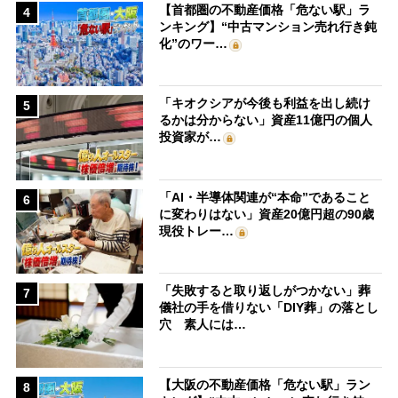
【首都圏の不動産価格「危ない駅」ラ
4
ンキング】“中古マンション売れ行き鈍
化”のワー…
「キオクシアが今後も利益を出し続け
5
るかは分からない」資産11億円の個人
投資家が…
「AI・半導体関連が“本命”であること
6
に変わりはない」資産20億円超の90歳
現役トレー…
「失敗すると取り返しがつかない」葬
7
儀社の手を借りない「DIY葬」の落とし
穴 素人には…
【大阪の不動産価格「危ない駅」ラン
8