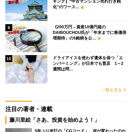
キング】“中古マンション売れ行き鈍
化”のワース…
《200万円→資産10億円超の
9
DAIBOUCHOU氏が「年末までに株価倍
増期待」の5銘柄を公…
ドライアイスを使わず遺体を保つ「エ
10
ンバーミング」が日本でも普及 1～2
週間は問…
一覧を見る
注目の著者・連載
藤川里絵「さあ、投資を始めよう！」
5年ぶり改訂の「CGコード」、何が変わったのか