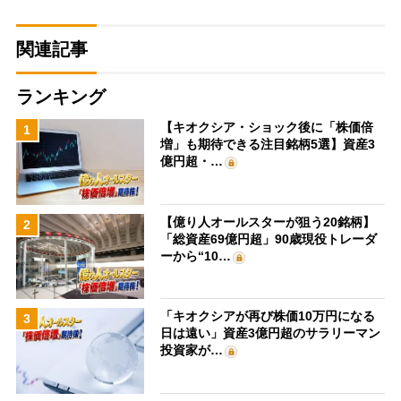
関連記事
ランキング
【キオクシア・ショック後に「株価倍
1
増」も期待できる注目銘柄5選】資産3
億円超・…
【億り人オールスターが狙う20銘柄】
2
「総資産69億円超」90歳現役トレーダ
ーから“10…
「キオクシアが再び株価10万円になる
3
日は遠い」資産3億円超のサラリーマン
投資家が…