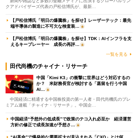
新聞や雑誌など多数の金融メディアに出演するグローバルリン
クアドバイザーズ代表の戸松信博氏が、最新…
【戸松信博氏「明日の爆騰株」を探せ】レーザーテック：最先
端半導体の製造に不可欠な検査装…
【戸松信博氏「明日の爆騰株」を探せ】TDK：AIインフラを支
えるキープレーヤー 成長の再評…
一覧を見る
田代尚機のチャイナ・リサーチ
中国「Kimi K3」の衝撃に世界はどう対応するの
か？ 米財務長官が検討する「蒸留を行う中国
AI…
中国経済に精通する中国株投資の第一人者・田代尚機氏のプレ
ミアム連載「チャイナ・リサーチ」。中国企…
中国経済“予想外の低成長”で政策のテコ入れ必至か 経済運営
方針の修正で成長加速が予想さ…
“AI革命”で爆発的な需要拡大が見込まれる「CXO」とは何