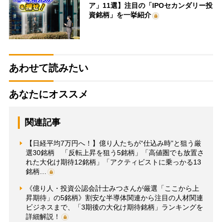
ア」11選】注目の「IPOセカンダリー投
資銘柄」を一挙紹介
あわせて読みたい
あなたにオススメ
関連記事
【日経平均7万円へ！】億り人たちが“仕込み時”と狙う厳
選30銘柄 「反転上昇を狙う5銘柄」「高値圏でも放置さ
れた大化け期待12銘柄」「アクティビストに乗っかる13
銘柄…
《億り人・投資公認会計士みつさんが厳選「ここから上
昇期待」の5銘柄》割安な半導体関連から注目の人材関連
ビジネスまで、「3期後の大化け期待銘柄」ランキングを
詳細解説！