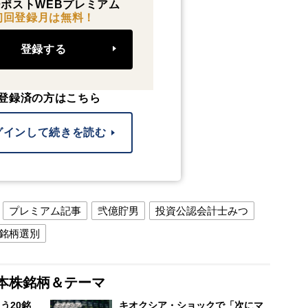
ポストWEBプレミアム
初回登録月は無料！
登録する
登録済の方はこちら
グインして続きを読む
プレミアム記事
弐億貯男
投資公認会計士みつ
銘柄選別
本株銘柄＆テーマ
う20銘
キオクシア・ショックで「次にマ