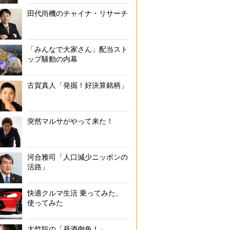
田代尚機のチャイナ・リサーチ
「みんなで大家さん」配当スト
ップ騒動の内幕
古賀真人「発掘！好決算銘柄」
突然マルサがやって来た！
河合雅司「人口減少ニッポンの
活路」
快適クルマ生活 乗ってみた、
使ってみた
大竹聡の「昼酒御免！」