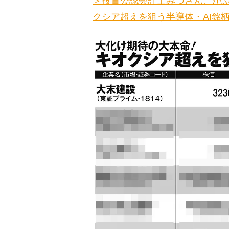
＞投資公認会計士みつさん、か
クシア超えを狙う半導体・AI銘