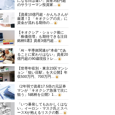
になる日は遠い」資産3億円超
のサラリーマン投資家…
【資産10億円超・かんちさんが
厳選！】「キオクシアの次」に
資金が流れる期待の…
【キオクシア・ショック後に
「株価倍増」も期待できる注目
銘柄5選】資産3億円超…
「AI・半導体関連が“本命”であ
ることに変わりはない」資産20
億円超の90歳現役トレ…
【世帯年収別・東京23区マンシ
ョン「狙い目駅」を大公開】年
収500万円、700万円…
《2年弱で資産17.5倍の元証券
マンが「キオクシア急落で次に
狙う」5銘柄を公開》1…
「いつ暴発してもおかしくはな
い」イーロン・マスク氏とスペ
ースXが抱えるリスクの数…