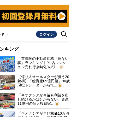
ンド
ログイン
ンキング
【首都圏の不動産価格「危ない
駅」ランキング】“中古マンシ
ョン売れ行き鈍化”のワ…
【億り人オールスターが狙う20
銘柄】「総資産69億円超」90歳
現役トレーダーから“1…
「キオクシアが今後も利益を出
し続けるかは分からない」資産
11億円の個人投資家…
「キオクシアが再び株価10万円