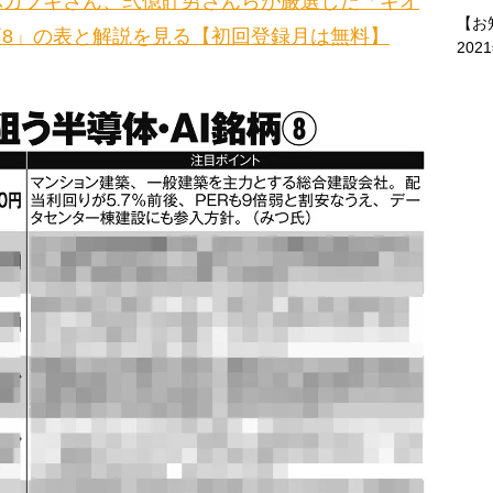
ぶカブキさん、弐億貯男さんらが厳選した「キオ
【お
柄8」の表と解説を見る【初回登録月は無料】
202