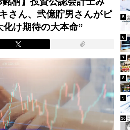
連8銘柄】投資公認会計士み
キさん、弐億貯男さんがピ
5
大化け期待の大本命”
6
7
8
9
10