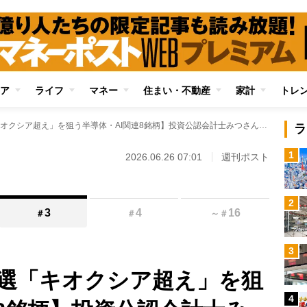
ア
ライフ
マネー
住まい・不動産
家計
トレ
【億り人たちが厳選「キオクシア超え」を狙う半導体・AI関連8銘柄】投資公認会計士みつさん、かぶカブキさん、弐億貯男さんがピックアップした“大化け期待の大本命”
ラ
1
2026.06.26 07:01
週刊ポスト
2
3
4
16
＃
＃
～
＃
3
選「キオクシア超え」を狙
4