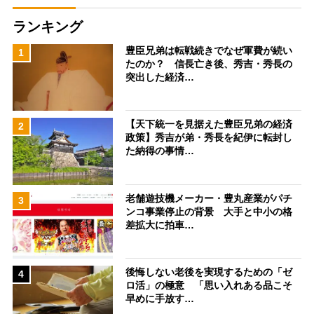
ランキング
豊臣兄弟は転戦続きでなぜ軍費が続い
1
たのか？ 信長亡き後、秀吉・秀長の
突出した経済…
【天下統一を見据えた豊臣兄弟の経済
2
政策】秀吉が弟・秀長を紀伊に転封し
た納得の事情…
老舗遊技機メーカー・豊丸産業がパチ
3
ンコ事業停止の背景 大手と中小の格
差拡大に拍車…
後悔しない老後を実現するための「ゼ
4
ロ活」の極意 「思い入れある品こそ
早めに手放す…