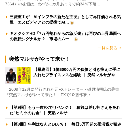
7564）の株価は、わずか1カ月あまりで約34％下落…
三菱重工が「AIインフラの新たな主役」として再評価される気
運 エヌビディアとの提携でAI…
キオクシアHD「7万円割れからの急反発」は再びの上昇局面へ
の反転シグナルか？ 市場のムー…
一覧を見る
突然マルサがやって来た！
【最終回】1億6000万円の負債と引き換えに手に
入れたプライスレスな経験 ｜ 突然マルサがや…
2009年12月に発行された元FXトレーダー・磯貝清明氏の著書
『突然マルサがやって来た！～FXで10億円稼い…
【第9回】もう一度FXでリベンジ！ 種銭は差し押さえを免れ
た”ヒミツのお金” ｜ 突然マルサ…
【第8回】年利はなんと14.6％！ 毎日5万円超の延滞税が積み