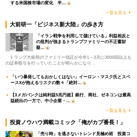
する米国株市場の変化 半…
一覧を見る
大前研一「ビジネス新大陸」の歩き方
「イラン戦争を利用して儲けている」利益相反と
の批判が強まるトランプファミリーの不正蓄財
疑…
トランプ大統領のファミリー信託が今年1～3月に3000回以上も
の証券取引を行っていたことが明らかになり…
「いつ暴発してもおかしくはない」イーロン・マスク氏とスペ
ースXが抱えるリスクの数々「絶対…
【3メガバンクは純利益5兆円超】銀行、商社、ゼネコンは最高
益続出の一方で、中小企業・…
一覧を見る
投資ノウハウ満載コミック「俺がカブ番長！」
「売り時」を逃さないトレンド見極め術 投資コ