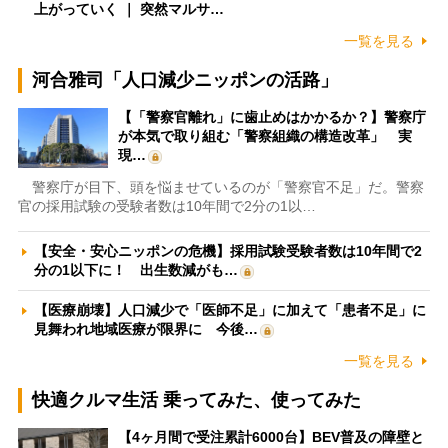
上がっていく ｜ 突然マルサ…
一覧を見る
河合雅司「人口減少ニッポンの活路」
【「警察官離れ」に歯止めはかかるか？】警察庁
が本気で取り組む「警察組織の構造改革」 実
現…
警察庁が目下、頭を悩ませているのが「警察官不足」だ。警察
官の採用試験の受験者数は10年間で2分の1以…
【安全・安心ニッポンの危機】採用試験受験者数は10年間で2
分の1以下に！ 出生数減がも…
【医療崩壊】人口減少で「医師不足」に加えて「患者不足」に
見舞われ地域医療が限界に 今後…
一覧を見る
快適クルマ生活 乗ってみた、使ってみた
【4ヶ月間で受注累計6000台】BEV普及の障壁と