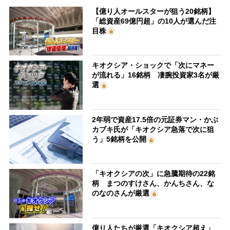
【億り人オールスターが狙う20銘柄】
「総資産69億円超」の10人が選んだ注
目株
キオクシア・ショックで「次にマネー
が流れる」16銘柄 凄腕投資家3名が厳
選
2年弱で資産17.5倍の元証券マン・かぶ
カブキ氏が「キオクシア急落で次に狙
う」5銘柄を公開
「キオクシアの次」に急騰期待の22銘
柄 まつのすけさん、かんちさん、な
のなのさんが厳選
億り人たちが厳選「キオクシア超え」