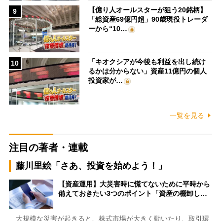
【億り人オールスターが狙う20銘柄】
9
「総資産69億円超」90歳現役トレーダ
ーから“10…
「キオクシアが今後も利益を出し続け
10
るかは分からない」資産11億円の個人
投資家が…
一覧を見る
注目の著者・連載
藤川里絵「さあ、投資を始めよう！」
【資産運用】大災害時に慌てないために平時から
備えておきたい3つのポイント「資産の棚卸し…
大規模な災害が起きると、株式市場が大きく動いたり、取引環