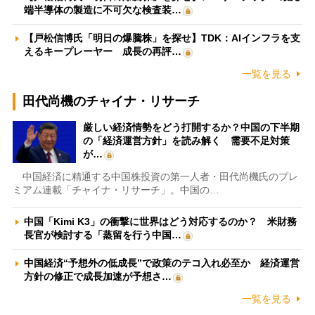
端半導体の製造に不可欠な検査装…
【戸松信博氏「明日の爆騰株」を探せ】TDK：AIインフラを支
えるキープレーヤー 成長の再評…
一覧を見る
田代尚機のチャイナ・リサーチ
厳しい経済情勢をどう打開するか？中国の下半期
の「経済運営方針」を読み解く 需要不足対策
が…
中国経済に精通する中国株投資の第一人者・田代尚機氏のプレ
ミアム連載「チャイナ・リサーチ」。中国の…
中国「Kimi K3」の衝撃に世界はどう対応するのか？ 米財務
長官が検討する「蒸留を行う中国…
中国経済“予想外の低成長”で政策のテコ入れ必至か 経済運営
方針の修正で成長加速が予想さ…
一覧を見る