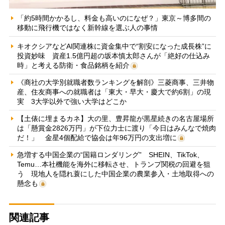
「約5時間かかるし、料金も高いのになぜ？」東京～博多間の
移動に飛行機ではなく新幹線を選ぶ人の事情
キオクシアなどAI関連株に資金集中で“割安になった成長株”に
投資妙味 資産1.5億円超の坂本慎太郎さんが「絶好の仕込み
時」と考える防衛・食品銘柄を紹介
《商社の大学別就職者数ランキングを解剖》三菱商事、三井物
産、住友商事への就職者は「東大・早大・慶大で約6割」の現
実 3大学以外で強い大学はどこか
【土俵に埋まるカネ】大の里、豊昇龍が黒星続きの名古屋場所
は「懸賞金2826万円」が下位力士に渡り「今日はみんなで焼肉
だ！」 金星4個配給で協会は年96万円の支出増に
急増する中国企業の“国籍ロンダリング” SHEIN、TikTok、
Temu…本社機能を海外に移転させ、トランプ関税の回避を狙
う 現地人を隠れ蓑にした中国企業の農業参入・土地取得への
懸念も
関連記事