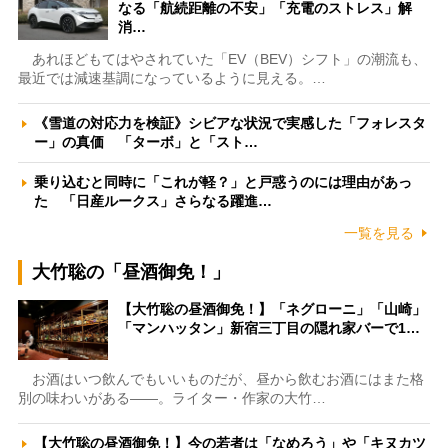
なる「航続距離の不安」「充電のストレス」解
消…
あれほどもてはやされていた「EV（BEV）シフト」の潮流も、
最近では減速基調になっているように見える。…
《雪道の対応力を検証》シビアな状況で実感した「フォレスタ
ー」の真価 「ターボ」と「スト…
乗り込むと同時に「これが軽？」と戸惑うのには理由があっ
た 「日産ルークス」さらなる躍進…
一覧を見る
大竹聡の「昼酒御免！」
【大竹聡の昼酒御免！】「ネグローニ」「山崎」
「マンハッタン」新宿三丁目の隠れ家バーで1…
お酒はいつ飲んでもいいものだが、昼から飲むお酒にはまた格
別の味わいがある――。ライター・作家の大竹…
【大竹聡の昼酒御免！】今の若者は「なめろう」や「キヌカツ