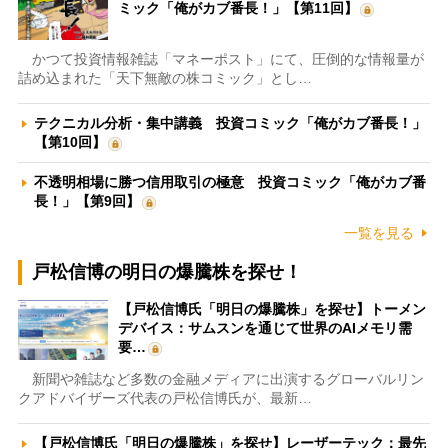
ミック「俺がカブ番長！」【第11回】
かつて投資情報雑誌「マネーポスト」にて、圧倒的な情報量が
詰め込まれた「天下無敵の株コミック」とし…
テクニカル分析・集中講義 投資コミック「俺がカブ番長！」
【第10回】
不透明相場に勝つ信用取引の極意 投資コミック「俺がカブ番
長！」【第9回】
一覧を見る
戸松信博の明日の爆騰株を探せ！
【戸松信博氏「明日の爆騰株」を探せ】トーメン
デバイス：サムスンを通じて世界のAIメモリ需
要…
新聞や雑誌など多数の金融メディアに出演するグローバルリン
クアドバイザーズ代表の戸松信博氏が、最新…
【戸松信博氏「明日の爆騰株」を探せ】レーザーテック：最先