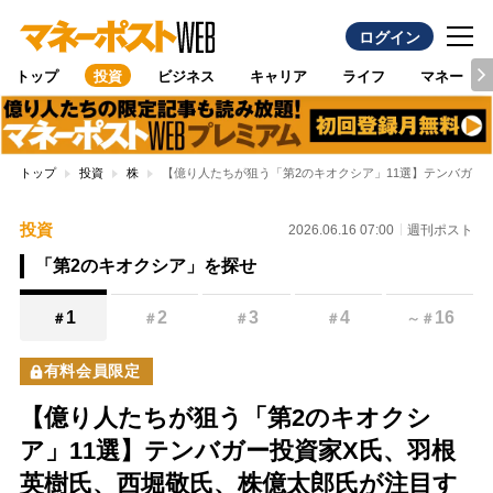
ログイン
トップ
投資
ビジネス
キャリア
ライフ
マネー
トップ
投資
株
【億り人たちが狙う「第2のキオクシア」11選】テンバガー
投資
2026.06.16 07:00
週刊ポスト
「第2のキオクシア」を探せ
1
2
3
4
16
＃
＃
＃
＃
～
＃
有料会員限定
【億り人たちが狙う「第2のキオクシ
ア」11選】テンバガー投資家X氏、羽根
英樹氏、西堀敬氏、株億太郎氏が注目す