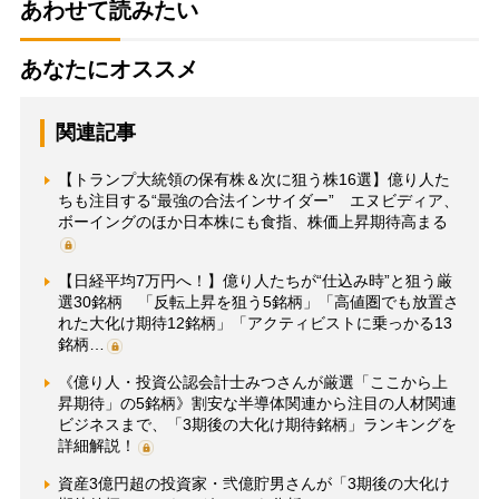
あわせて読みたい
あなたにオススメ
関連記事
【トランプ大統領の保有株＆次に狙う株16選】億り人た
ちも注目する“最強の合法インサイダー” エヌビディア、
ボーイングのほか日本株にも食指、株価上昇期待高まる
【日経平均7万円へ！】億り人たちが“仕込み時”と狙う厳
選30銘柄 「反転上昇を狙う5銘柄」「高値圏でも放置さ
れた大化け期待12銘柄」「アクティビストに乗っかる13
銘柄…
《億り人・投資公認会計士みつさんが厳選「ここから上
昇期待」の5銘柄》割安な半導体関連から注目の人材関連
ビジネスまで、「3期後の大化け期待銘柄」ランキングを
詳細解説！
資産3億円超の投資家・弐億貯男さんが「3期後の大化け