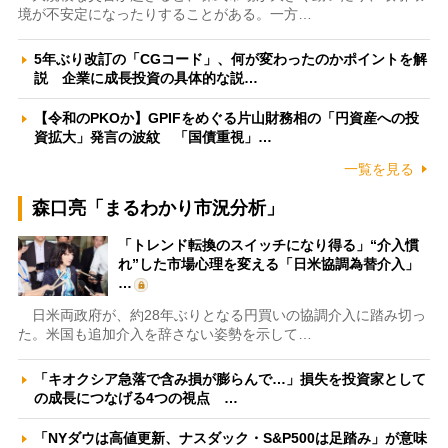
境が不安定になったりすることがある。一方…
5年ぶり改訂の「CGコード」、何が変わったのかポイントを解
説 企業に成長投資の具体的な説…
【令和のPKOか】GPIFをめぐる片山財務相の「円資産への投
資拡大」発言の波紋 「国債重視」…
一覧を見る
森口亮「まるわかり市況分析」
「トレンド転換のスイッチになり得る」“介入慣
れ”した市場心理を変える「日米協調為替介入」
…
日米両政府が、約28年ぶりとなる円買いの協調介入に踏み切っ
た。米国も追加介入を辞さない姿勢を示して…
「キオクシア急落で含み損が膨らんで…」損失を投資家として
の成長につなげる4つの視点 …
「NYダウは高値更新、ナスダック・S&P500は足踏み」が意味