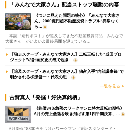
「みんなで大家さん」配当ストップ騒動の内幕
《ついに見えた問題の核心》「みんなで大家さ
ん」2000億円超不動産投資トラブル“異常なく
ら…
本誌『週刊ポスト』が追及してきた不動産投資商品「みんなで
大家さん」がいよいよ最終局面を迎えている…
【独走スクープ・みんなで大家さん】二転三転した“成田プロ
ジェクト”の計画変更の裏で起き…
【追及スクープ・みんなで大家さん】独占入手“内部議事録”で
明かされる柳瀬健一・代表の思…
一覧を見る
古賀真人「発掘！好決算銘柄」
《株価34％急落のワークマンに特大反転の期待》
6月の売上低迷を吹き飛ばす第1四半期決算、…
6月3日に8330円をつけたワークマン（東証スタンダード・