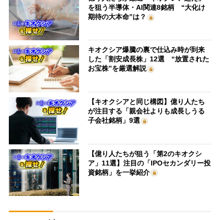
を狙う半導体・AI関連8銘柄 “大化け
期待の大本命”は？
キオクシア爆騰の裏で仕込み時が到来
した「割安成長株」12選 “放置された
お宝株”を厳選解説
【キオクシアと同じ構図】億り人たち
が注目する「親会社よりも成長しうる
子会社銘柄」9選
【億り人たちが狙う「第2のキオクシ
ア」11選】注目の「IPOセカンダリー投
資銘柄」を一挙紹介