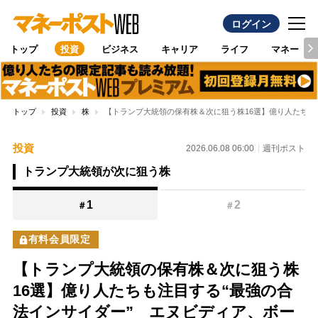
ログイン
トップ
投資
ビジネス
キャリア
ライフ
マネー
トップ
投資
株
【トランプ大統領の保有株＆次に狙う株16選】億り人たちも
投資
2026.06.08 06:00
週刊ポスト
トランプ大統領が次に狙う株
1
2
＃
＃
有料会員限定
【トランプ大統領の保有株＆次に狙う株
16選】億り人たちも注目する“最強の合
法インサイダー” エヌビディア、ボー