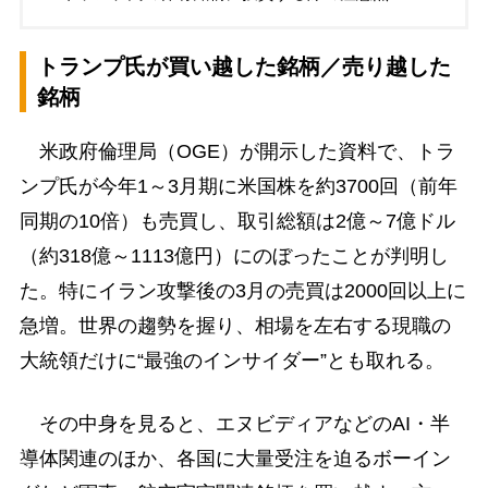
トランプ氏が買い越した銘柄／売り越した
銘柄
米政府倫理局（OGE）が開示した資料で、トラ
ンプ氏が今年1～3月期に米国株を約3700回（前年
同期の10倍）も売買し、取引総額は2億～7億ドル
（約318億～1113億円）にのぼったことが判明し
た。特にイラン攻撃後の3月の売買は2000回以上に
急増。世界の趨勢を握り、相場を左右する現職の
大統領だけに“最強のインサイダー”とも取れる。
その中身を見ると、エヌビディアなどのAI・半
導体関連のほか、各国に大量受注を迫るボーイン