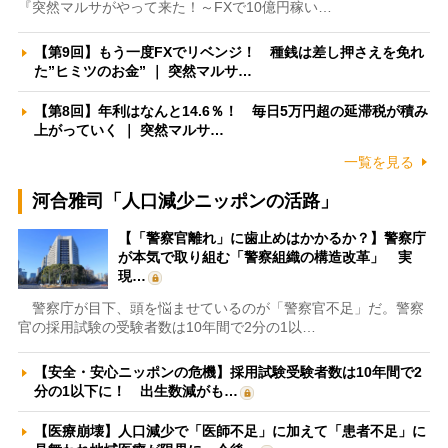
『突然マルサがやって来た！～FXで10億円稼い…
【第9回】もう一度FXでリベンジ！ 種銭は差し押さえを免れ
た”ヒミツのお金” ｜ 突然マルサ…
【第8回】年利はなんと14.6％！ 毎日5万円超の延滞税が積み
上がっていく ｜ 突然マルサ…
一覧を見る
河合雅司「人口減少ニッポンの活路」
【「警察官離れ」に歯止めはかかるか？】警察庁
が本気で取り組む「警察組織の構造改革」 実
現…
警察庁が目下、頭を悩ませているのが「警察官不足」だ。警察
官の採用試験の受験者数は10年間で2分の1以…
【安全・安心ニッポンの危機】採用試験受験者数は10年間で2
分の1以下に！ 出生数減がも…
【医療崩壊】人口減少で「医師不足」に加えて「患者不足」に