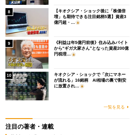
【キオクシア・ショック後に「株価倍
8
増」も期待できる注目銘柄5選】資産3
億円超・…
《利益は年5億円前後》住み込みバイト
9
から“ギガ大家さん”となった資産200億
円税理…
キオクシア・ショックで「次にマネー
10
が流れる」16銘柄 AI相場の裏で割安
に放置され…
一覧を見る
注目の著者・連載