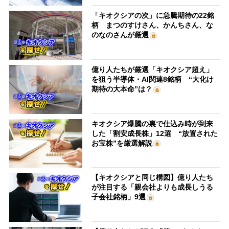
「キオクシアの次」に急騰期待の22銘
柄 まつのすけさん、かんちさん、な
のなのさんが厳選
億り人たちが厳選「キオクシア超え」
を狙う半導体・AI関連8銘柄 “大化け
期待の大本命”は？
キオクシア爆騰の裏で仕込み時が到来
した「割安成長株」12選 “放置された
お宝株”を厳選解説
【キオクシアと同じ構図】億り人たち
が注目する「親会社よりも成長しうる
子会社銘柄」9選