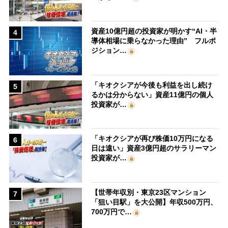
資産10億円超の投資家が明かす“AI・半
4
導体相場に乗らなかった理由” フルポ
ジション…
「キオクシアが今後も利益を出し続け
5
るかは分からない」資産11億円の個人
投資家が…
「キオクシアが再び株価10万円になる
6
日は遠い」資産3億円超のサラリーマン
投資家が…
【世帯年収別・東京23区マンション
7
「狙い目駅」を大公開】年収500万円、
700万円で…