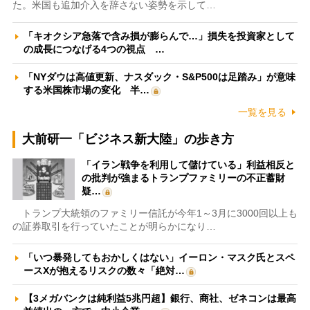
た。米国も追加介入を辞さない姿勢を示して…
「キオクシア急落で含み損が膨らんで…」損失を投資家として
の成長につなげる4つの視点 …
「NYダウは高値更新、ナスダック・S&P500は足踏み」が意味
する米国株市場の変化 半…
一覧を見る
大前研一「ビジネス新大陸」の歩き方
「イラン戦争を利用して儲けている」利益相反と
の批判が強まるトランプファミリーの不正蓄財
疑…
トランプ大統領のファミリー信託が今年1～3月に3000回以上も
の証券取引を行っていたことが明らかになり…
「いつ暴発してもおかしくはない」イーロン・マスク氏とスペ
ースXが抱えるリスクの数々「絶対…
【3メガバンクは純利益5兆円超】銀行、商社、ゼネコンは最高