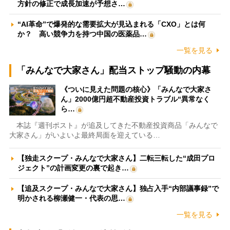
方針の修正で成長加速が予想さ…
“AI革命”で爆発的な需要拡大が見込まれる「CXO」とは何
か？ 高い競争力を持つ中国の医薬品…
一覧を見る
「みんなで大家さん」配当ストップ騒動の内幕
《ついに見えた問題の核心》「みんなで大家さ
ん」2000億円超不動産投資トラブル“異常なく
ら…
本誌『週刊ポスト』が追及してきた不動産投資商品「みんなで
大家さん」がいよいよ最終局面を迎えている…
【独走スクープ・みんなで大家さん】二転三転した“成田プロ
ジェクト”の計画変更の裏で起き…
【追及スクープ・みんなで大家さん】独占入手“内部議事録”で
明かされる柳瀬健一・代表の思…
一覧を見る