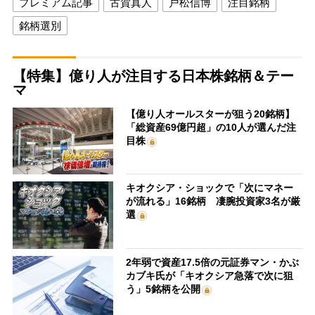
プレミアム記事
古賀真人
戸松信博
注目銘柄
銘柄選別
【特集】億り人が注目する日本株銘柄＆テー
マ
【億り人オールスターが狙う20銘柄】
「総資産69億円超」の10人が選んだ注
目株
キオクシア・ショックで「次にマネー
が流れる」16銘柄 凄腕投資家3名が厳
選
2年弱で資産17.5倍の元証券マン・かぶ
カブキ氏が「キオクシア急落で次に狙
う」5銘柄を公開