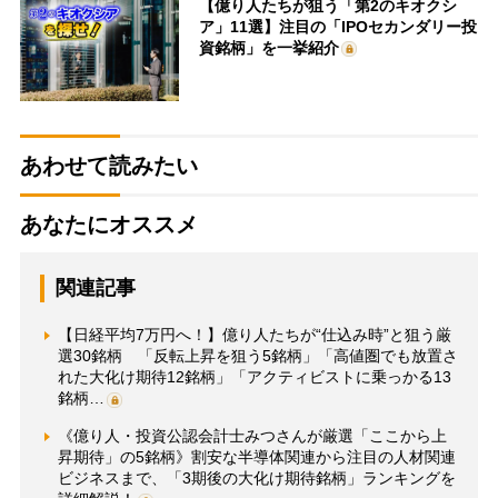
【億り人たちが狙う「第2のキオクシ
ア」11選】注目の「IPOセカンダリー投
資銘柄」を一挙紹介
あわせて読みたい
あなたにオススメ
関連記事
【日経平均7万円へ！】億り人たちが“仕込み時”と狙う厳
選30銘柄 「反転上昇を狙う5銘柄」「高値圏でも放置さ
れた大化け期待12銘柄」「アクティビストに乗っかる13
銘柄…
《億り人・投資公認会計士みつさんが厳選「ここから上
昇期待」の5銘柄》割安な半導体関連から注目の人材関連
ビジネスまで、「3期後の大化け期待銘柄」ランキングを