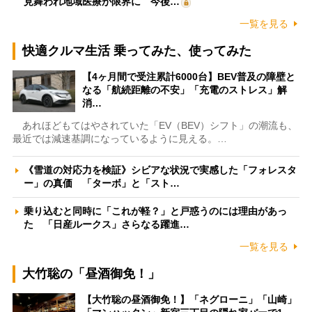
見舞われ地域医療が限界に 今後…
一覧を見る
快適クルマ生活 乗ってみた、使ってみた
【4ヶ月間で受注累計6000台】BEV普及の障壁と
なる「航続距離の不安」「充電のストレス」解
消…
あれほどもてはやされていた「EV（BEV）シフト」の潮流も、
最近では減速基調になっているように見える。…
《雪道の対応力を検証》シビアな状況で実感した「フォレスタ
ー」の真価 「ターボ」と「スト…
乗り込むと同時に「これが軽？」と戸惑うのには理由があっ
た 「日産ルークス」さらなる躍進…
一覧を見る
大竹聡の「昼酒御免！」
【大竹聡の昼酒御免！】「ネグローニ」「山崎」