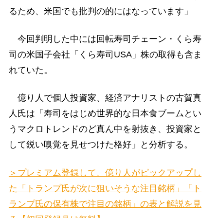
るため、米国でも批判の的にはなっています」
今回判明した中には回転寿司チェーン・くら寿
司の米国子会社「くら寿司USA」株の取得も含ま
れていた。
億り人で個人投資家、経済アナリストの古賀真
人氏は「寿司をはじめ世界的な日本食ブームとい
うマクロトレンドのど真ん中を射抜き、投資家と
して鋭い嗅覚を見せつけた格好」と分析する。
＞プレミアム登録して、億り人がピックアップし
た「トランプ氏が次に狙いそうな注目銘柄」「ト
ランプ氏の保有株で注目の銘柄」の表と解説を見