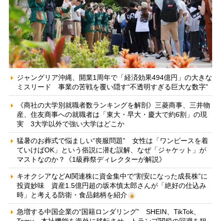
ジャングリア沖縄、開業1周年で「経済効果494億円」の大きな
ミスリード 事業の苦戦を覆い隠す“不透明すぎる巨大な数字”
《商社の大学別就職者数ランキングを解剖》三菱商事、三井物
産、住友商事への就職者は「東大・早大・慶大で約6割」の現
実 3大学以外で強い大学はどこか
猛暑のお葬式で悩ましい“喪服問題” 女性は「ワンピースを着
ていけばOK」という俗説に潜む誤解、なぜ「ジャケット」が
マストなのか？《1級葬祭ディレクターが解説》
キオクシアなどAI関連株に資金集中で“割安になった成長株”に
投資妙味 資産1.5億円超の坂本慎太郎さんが「絶好の仕込み
時」と考える防衛・食品銘柄を紹介
急増する中国企業の“国籍ロンダリング” SHEIN、TikTok、
Temu…本社機能を海外に移転させ、トランプ関税の回避を狙