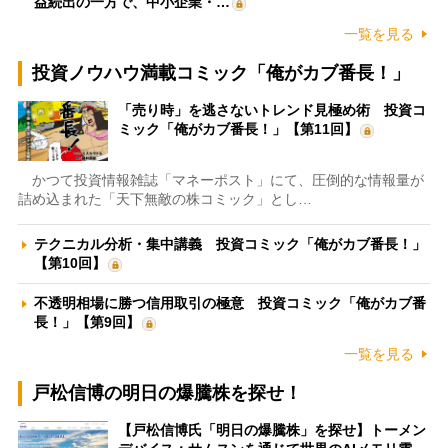
益続出の一方で、中小企業・…
一覧を見る
投資ノウハウ満載コミック「俺がカブ番長！」
「売り時」を逃さないトレンド見極め術 投資コ
ミック「俺がカブ番長！」【第11回】
かつて投資情報雑誌「マネーポスト」にて、圧倒的な情報量が
詰め込まれた「天下無敵の株コミック」とし…
テクニカル分析・集中講義 投資コミック「俺がカブ番長！」
【第10回】
不透明相場に勝つ信用取引の極意 投資コミック「俺がカブ番
長！」【第9回】
一覧を見る
戸松信博の明日の爆騰株を探せ！
【戸松信博氏「明日の爆騰株」を探せ】トーメン