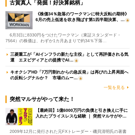
古賀真人「発掘！好決算銘柄」
《株価34％急落のワークマンに特大反転の期待》
6月の売上低迷を吹き飛ばす第1四半期決算、…
6月3日に8330円をつけたワークマン（東証スタンダード・
7564）の株価は、わずか1カ月あまりで約34％下落…
三菱重工が「AIインフラの新たな主役」として再評価される気
運 エヌビディアとの提携でAI…
キオクシアHD「7万円割れからの急反発」は再びの上昇局面へ
の反転シグナルか？ 市場のムー…
一覧を見る
突然マルサがやって来た！
【最終回】1億6000万円の負債と引き換えに手に
入れたプライスレスな経験 ｜ 突然マルサがや…
2009年12月に発行された元FXトレーダー・磯貝清明氏の著書