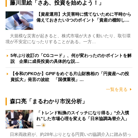
藤川里絵「さあ、投資を始めよう！」
【資産運用】大災害時に慌てないために平時から
備えておきたい3つのポイント「資産の棚卸し…
大規模な災害が起きると、株式市場が大きく動いたり、取引環
境が不安定になったりすることがある。一方…
5年ぶり改訂の「CGコード」、何が変わったのかポイントを解
説 企業に成長投資の具体的な説…
【令和のPKOか】GPIFをめぐる片山財務相の「円資産への投
資拡大」発言の波紋 「国債重視」…
一覧を見る
森口亮「まるわかり市況分析」
「トレンド転換のスイッチになり得る」“介入慣
れ”した市場心理を変える「日米協調為替介入」
…
日米両政府が、約28年ぶりとなる円買いの協調介入に踏み切っ