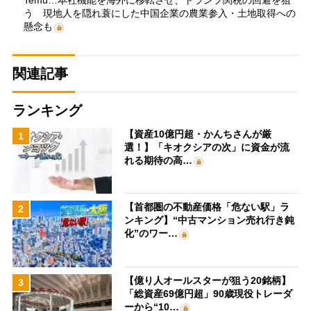
う 現地人を隠れ蓑にした中国企業の農業参入・土地取得への
懸念も
関連記事
ランキング
【資産10億円超・かんちさんが厳
1
選！】「キオクシアの次」に資金が流
れる期待の高…
【首都圏の不動産価格「危ない駅」ラ
2
ンキング】“中古マンション売れ行き鈍
化”のワー…
【億り人オールスターが狙う20銘柄】
3
「総資産69億円超」90歳現役トレーダ
ーから“10…