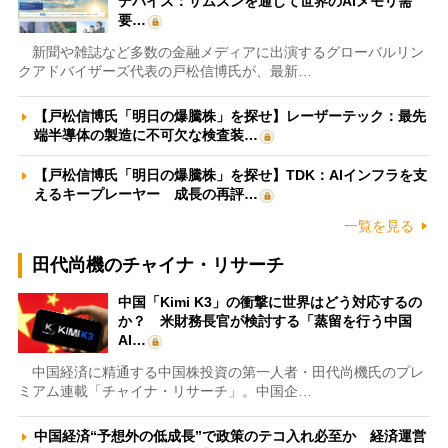
デバイス：サムスンを通じて世界のAIメモリ需
要…
新聞や雑誌など多数の金融メディアに出演するグローバルリン
クアドバイザーズ代表の戸松信博氏が、最新…
【戸松信博氏「明日の爆騰株」を探せ】レーザーテック：最先
端半導体の製造に不可欠な検査装…
【戸松信博氏「明日の爆騰株」を探せ】TDK：AIインフラを支
えるキープレーヤー 成長の再評…
一覧を見る
田代尚機のチャイナ・リサーチ
中国「Kimi K3」の衝撃に世界はどう対応するの
か？ 米財務長官が検討する「蒸留を行う中国
AI…
中国経済に精通する中国株投資の第一人者・田代尚機氏のプレ
ミアム連載「チャイナ・リサーチ」。中国企…
中国経済“予想外の低成長”で政策のテコ入れ必至か 経済運営