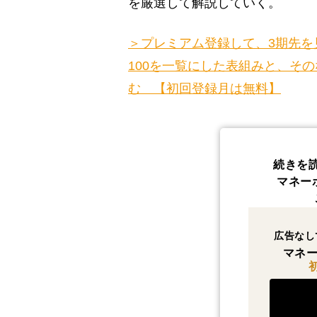
を厳選して解説していく。
＞プレミアム登録して、3期先を
100を一覧にした表組みと、そ
む 【初回登録月は無料】
続きを
マネー
広告なし
マネー