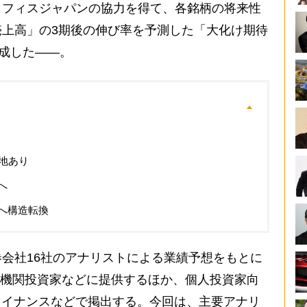
イフィスジャパンの協力を得て、各銘柄の将来性
上高」の3期後の伸び率を予測した「大化け期待
作成した――。
地あり
へ
へ構造転換
会社16社のアナリストによる業績予想をもとに
」を機関投資家などに提供するほか、個人投資家向
o!ファイナンスなどで掲出する。今回は、主要アナリ