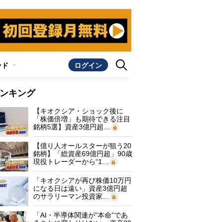
ンド
ログイン
ンキング
【キオクシア・ショック後に
「株価倍増」も期待できる注目
銘柄5選】資産3億円超…
【億り人オールスターが狙う20
銘柄】「総資産69億円超」90歳
現役トレーダーから“1…
「キオクシアが再び株価10万円
になる日は遠い」資産3億円超
のサラリーマン投資家…
「AI・半導体関連が“本命”であ