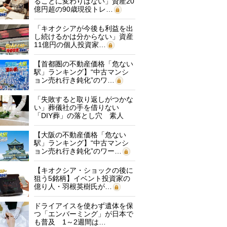
ることに変わりはない」資産20
億円超の90歳現役トレ…
「キオクシアが今後も利益を出
し続けるかは分からない」資産
11億円の個人投資家…
【首都圏の不動産価格「危ない
駅」ランキング】“中古マンシ
ョン売れ行き鈍化”のワ…
「失敗すると取り返しがつかな
い」葬儀社の手を借りない
「DIY葬」の落とし穴 素人
に…
【大阪の不動産価格「危ない
駅」ランキング】“中古マンシ
ョン売れ行き鈍化”のワー…
【キオクシア・ショックの後に
狙う5銘柄】イベント投資家の
億り人・羽根英樹氏が…
ドライアイスを使わず遺体を保
つ「エンバーミング」が日本で
も普及 1～2週間は…