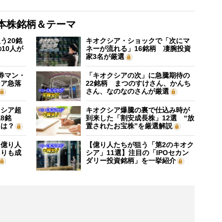
本株銘柄＆テーマ
う20銘
キオクシア・ショックで「次にマ
10人が
ネーが流れる」16銘柄 凄腕投資
家3名が厳選
証券マン・
「キオクシアの次」に急騰期待の
シア急落
22銘柄 まつのすけさん、かんち
さん、なのなのさんが厳選
クシア超
キオクシア爆騰の裏で仕込み時が
8銘
到来した「割安成長株」12選 “放
”は？
置されたお宝株”を厳選解説
】億り人
【億り人たちが狙う「第2のキオク
よりも成
シア」11選】注目の「IPOセカン
ダリー投資銘柄」を一挙紹介