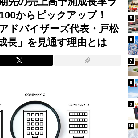
3期先の売上高予測成長率ラ
100からピックアップ！
5
アドバイザーズ代表・戸松
成長」を見通す理由とは
6
7
8
9
10