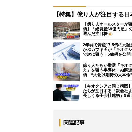
【特集】億り人が注目する日
【億り人オールスターが狙
柄】「総資産69億円超」の
選んだ注目株
2年弱で資産17.5倍の元
かぶカブキ氏が「キオク
で次に狙う」5銘柄を公開
億り人たちが厳選「キオ
え」を狙う半導体・AI関連
柄 “大化け期待の大本命
【キオクシアと同じ構図
たちが注目する「親会社
長しうる子会社銘柄」9選
関連記事