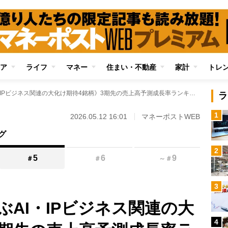
ア
ライフ
マネー
住まい・不動産
家計
トレ
《投資のプロが選ぶAI・IPビジネス関連の大化け期待4銘柄》3期先の売上高予測成長率ランキングのトップ100からピックアップ！ グローバルリンクアドバイザーズ代表・戸松信博氏が「大きな成長」を見通す理由とは
ラ
1
2026.05.12 16:01
マネーポストWEB
グ
2
5
6
9
＃
＃
～
＃
3
AI・IPビジネス関連の大
4