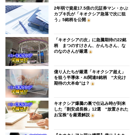
2年弱で資産17.5倍の元証券マン・かぶ
カブキ氏が「キオクシア急落で次に狙
う」5銘柄を公開
「キオクシアの次」に急騰期待の22銘
柄 まつのすけさん、かんちさん、な
のなのさんが厳選
億り人たちが厳選「キオクシア超え」
を狙う半導体・AI関連8銘柄 “大化け
期待の大本命”は？
キオクシア爆騰の裏で仕込み時が到来
した「割安成長株」12選 “放置された
お宝株”を厳選解説