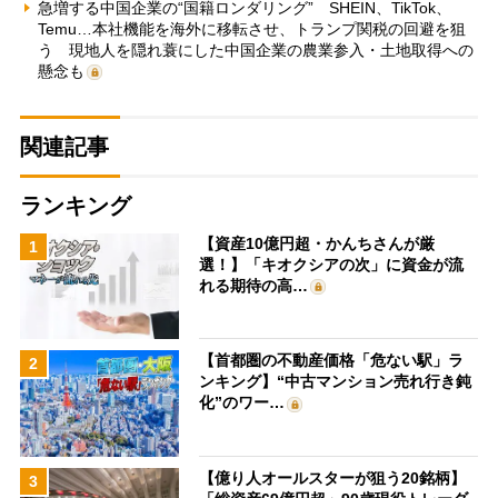
急増する中国企業の“国籍ロンダリング” SHEIN、TikTok、
Temu…本社機能を海外に移転させ、トランプ関税の回避を狙
う 現地人を隠れ蓑にした中国企業の農業参入・土地取得への
懸念も
関連記事
ランキング
【資産10億円超・かんちさんが厳
1
選！】「キオクシアの次」に資金が流
れる期待の高…
【首都圏の不動産価格「危ない駅」ラ
2
ンキング】“中古マンション売れ行き鈍
化”のワー…
【億り人オールスターが狙う20銘柄】
3