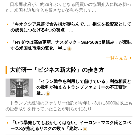
日米両政府が、約28年ぶりとなる円買いの協調介入に踏み切っ
た。米国も追加介入を辞さない姿勢を示して…
「キオクシア急落で含み損が膨らんで…」損失を投資家として
の成長につなげる4つの視点 …
「NYダウは高値更新、ナスダック・S&P500は足踏み」が意味
する米国株市場の変化 半…
一覧を見る
大前研一「ビジネス新大陸」の歩き方
「イラン戦争を利用して儲けている」利益相反と
の批判が強まるトランプファミリーの不正蓄財
疑…
トランプ大統領のファミリー信託が今年1～3月に3000回以上も
の証券取引を行っていたことが明らかになり…
「いつ暴発してもおかしくはない」イーロン・マスク氏とスペ
ースXが抱えるリスクの数々「絶対…