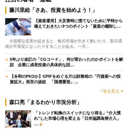
藤川里絵「さあ、投資を始めよう！」
【資産運用】大災害時に慌てないために平時から
備えておきたい3つのポイント「資産の棚卸し…
大規模な災害が起きると、株式市場が大きく動いたり、取引環
境が不安定になったりすることがある。一方…
5年ぶり改訂の「CGコード」、何が変わったのかポイントを解
説 企業に成長投資の具体的な説…
【令和のPKOか】GPIFをめぐる片山財務相の「円資産への投
資拡大」発言の波紋 「国債重視」…
一覧を見る
森口亮「まるわかり市況分析」
「トレンド転換のスイッチになり得る」“介入慣
れ”した市場心理を変える「日米協調為替介入」
…