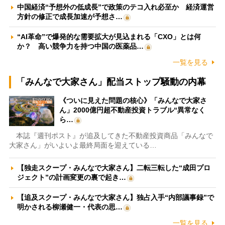
中国経済“予想外の低成長”で政策のテコ入れ必至か 経済運営
方針の修正で成長加速が予想さ…
“AI革命”で爆発的な需要拡大が見込まれる「CXO」とは何
か？ 高い競争力を持つ中国の医薬品…
一覧を見る
「みんなで大家さん」配当ストップ騒動の内幕
《ついに見えた問題の核心》「みんなで大家さ
ん」2000億円超不動産投資トラブル“異常なく
ら…
本誌『週刊ポスト』が追及してきた不動産投資商品「みんなで
大家さん」がいよいよ最終局面を迎えている…
【独走スクープ・みんなで大家さん】二転三転した“成田プロ
ジェクト”の計画変更の裏で起き…
【追及スクープ・みんなで大家さん】独占入手“内部議事録”で
明かされる柳瀬健一・代表の思…
一覧を見る