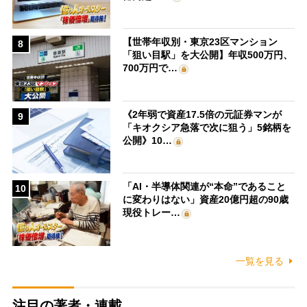
【世帯年収別・東京23区マンション
8
「狙い目駅」を大公開】年収500万円、
700万円で…
《2年弱で資産17.5倍の元証券マンが
9
「キオクシア急落で次に狙う」5銘柄を
公開》10…
「AI・半導体関連が“本命”であること
10
に変わりはない」資産20億円超の90歳
現役トレー…
一覧を見る
注目の著者・連載