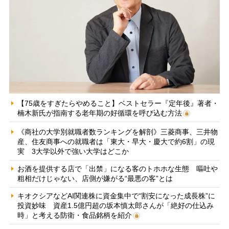
【75歳をすぎたらやめること】ベストセラー『定年後』著者・
楠木新氏が指南する老年期の好循環を呼び込む方法
《商社の大学別就職者数ランキングを解剖》三菱商事、三井物
産、住友商事への就職者は「東大・早大・慶大で約6割」の現
実 3大学以外で強い大学はどこか
お酒を提供する店で「出禁」になる客のトホホな生態 嘔吐や
粗相だけじゃない、店側が嫌がる“最悪の客”とは
キオクシアなどAI関連株に資金集中で“割安になった成長株”に
投資妙味 資産1.5億円超の坂本慎太郎さんが「絶好の仕込み
時」と考える防衛・食品銘柄を紹介