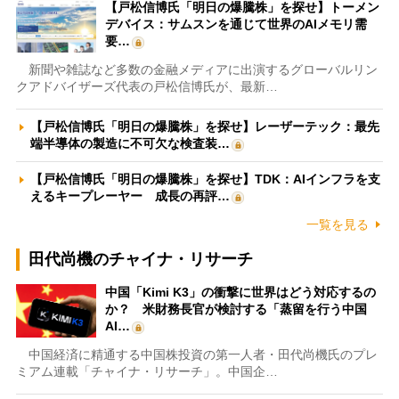
【戸松信博氏「明日の爆騰株」を探せ】トーメン
デバイス：サムスンを通じて世界のAIメモリ需
要…
新聞や雑誌など多数の金融メディアに出演するグローバルリン
クアドバイザーズ代表の戸松信博氏が、最新…
【戸松信博氏「明日の爆騰株」を探せ】レーザーテック：最先
端半導体の製造に不可欠な検査装…
【戸松信博氏「明日の爆騰株」を探せ】TDK：AIインフラを支
えるキープレーヤー 成長の再評…
一覧を見る
田代尚機のチャイナ・リサーチ
中国「Kimi K3」の衝撃に世界はどう対応するの
か？ 米財務長官が検討する「蒸留を行う中国
AI…
中国経済に精通する中国株投資の第一人者・田代尚機氏のプレ
ミアム連載「チャイナ・リサーチ」。中国企…