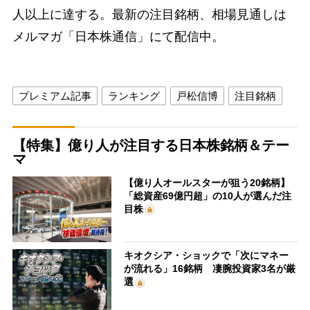
人以上に達する。最新の注目銘柄、相場見通しは
メルマガ「日本株通信」にて配信中。
プレミアム記事
ランキング
戸松信博
注目銘柄
【特集】億り人が注目する日本株銘柄＆テー
マ
【億り人オールスターが狙う20銘柄】
「総資産69億円超」の10人が選んだ注
目株
キオクシア・ショックで「次にマネー
が流れる」16銘柄 凄腕投資家3名が厳
選