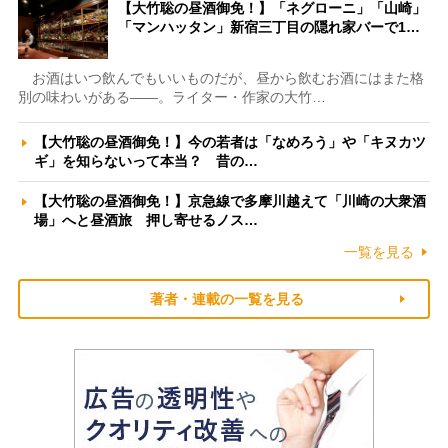
【大竹聡の昼酒御免！】「ネグローニ」「山崎」
「マンハッタン」新宿三丁目の隠れ家バーで1…
お酒はいつ飲んでもいいものだが、昼から飲むお酒にはまた格
別の味わいがある――。ライター・作家の大竹…
【大竹聡の昼酒御免！】今の若者は「なめろう」や「キヌカツ
ギ」を知らないって本当？ 昔の…
【大竹聡の昼酒御免！】京急線で多摩川越えて「川崎の大衆酒
場」へと昼酒旅 押し寄せるノス…
一覧を見る
著者・連載の一覧を見る