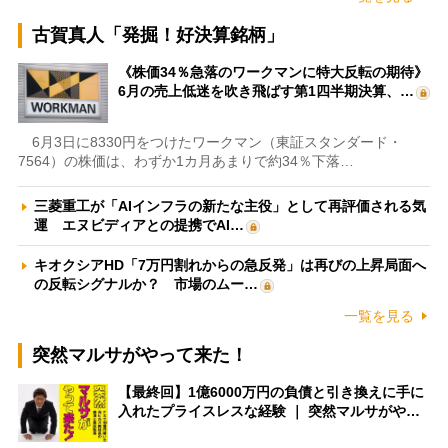
古賀真人「発掘！好決算銘柄」
《株価34％急落のワークマンに特大反転の期待》
6月の売上低迷を吹き飛ばす第1四半期決算、…
6月3日に8330円をつけたワークマン（東証スタンダード・
7564）の株価は、わずか1カ月あまりで約34％下落…
三菱重工が「AIインフラの新たな主役」として再評価される気
運 エヌビディアとの提携でAI…
キオクシアHD「7万円割れからの急反発」は再びの上昇局面へ
の反転シグナルか？ 市場のムー…
一覧を見る
突然マルサがやって来た！
【最終回】1億6000万円の負債と引き換えに手に
入れたプライスレスな経験 ｜ 突然マルサがや…