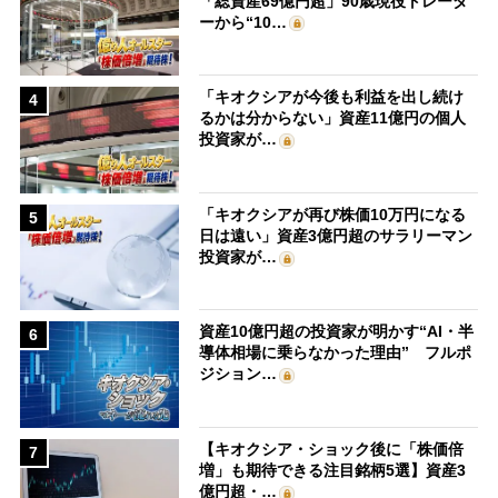
「総資産69億円超」90歳現役トレーダ
ーから“10…
「キオクシアが今後も利益を出し続け
4
るかは分からない」資産11億円の個人
投資家が…
「キオクシアが再び株価10万円になる
5
日は遠い」資産3億円超のサラリーマン
投資家が…
資産10億円超の投資家が明かす“AI・半
6
導体相場に乗らなかった理由” フルポ
ジション…
【キオクシア・ショック後に「株価倍
7
増」も期待できる注目銘柄5選】資産3
億円超・…