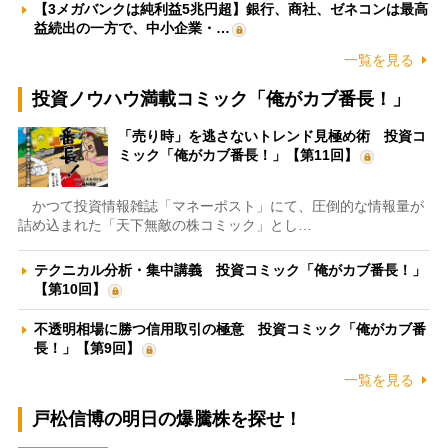
【3メガバンクは純利益5兆円超】銀行、商社、ゼネコンは最高
益続出の一方で、中小企業・…
一覧を見る
投資ノウハウ満載コミック「俺がカブ番長！」
「売り時」を逃さないトレンド見極め術 投資コ
ミック「俺がカブ番長！」【第11回】
かつて投資情報雑誌「マネーポスト」にて、圧倒的な情報量が
詰め込まれた「天下無敵の株コミック」とし…
テクニカル分析・集中講義 投資コミック「俺がカブ番長！」
【第10回】
不透明相場に勝つ信用取引の極意 投資コミック「俺がカブ番
長！」【第9回】
一覧を見る
戸松信博の明日の爆騰株を探せ！