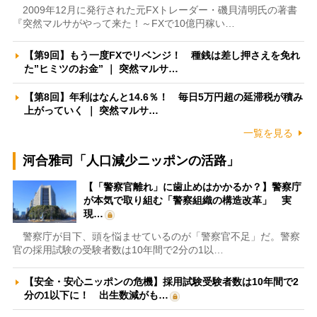
2009年12月に発行された元FXトレーダー・磯貝清明氏の著書
『突然マルサがやって来た！～FXで10億円稼い…
【第9回】もう一度FXでリベンジ！ 種銭は差し押さえを免れ
た”ヒミツのお金” ｜ 突然マルサ…
【第8回】年利はなんと14.6％！ 毎日5万円超の延滞税が積み
上がっていく ｜ 突然マルサ…
一覧を見る
河合雅司「人口減少ニッポンの活路」
【「警察官離れ」に歯止めはかかるか？】警察庁
が本気で取り組む「警察組織の構造改革」 実
現…
警察庁が目下、頭を悩ませているのが「警察官不足」だ。警察
官の採用試験の受験者数は10年間で2分の1以…
【安全・安心ニッポンの危機】採用試験受験者数は10年間で2
分の1以下に！ 出生数減がも…