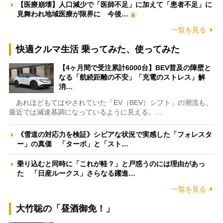
【医療崩壊】人口減少で「医師不足」に加えて「患者不足」に
見舞われ地域医療が限界に 今後…
一覧を見る
快適クルマ生活 乗ってみた、使ってみた
【4ヶ月間で受注累計6000台】BEV普及の障壁と
なる「航続距離の不安」「充電のストレス」解
消…
あれほどもてはやされていた「EV（BEV）シフト」の潮流も、
最近では減速基調になっているように見える。…
《雪道の対応力を検証》シビアな状況で実感した「フォレスタ
ー」の真価 「ターボ」と「スト…
乗り込むと同時に「これが軽？」と戸惑うのには理由があっ
た 「日産ルークス」さらなる躍進…
一覧を見る
大竹聡の「昼酒御免！」