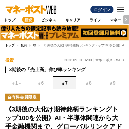
ログイン
トップ
投資
ビジネス
キャリア
ライフ
マネー
トップ
投資
株
《3期後の大化け期待銘柄ランキングトップ100を公開》A
投資
2026.05.13 16:00
マネーポストWEB
3期後の「売上高」伸び率ランキング
1
6
7
8
9
＃
～
＃
＃
＃
＃
有料会員限定
《3期後の大化け期待銘柄ランキングト
ップ100を公開》AI・半導体関連から大
手金融機関まで、グローバルリンクアド