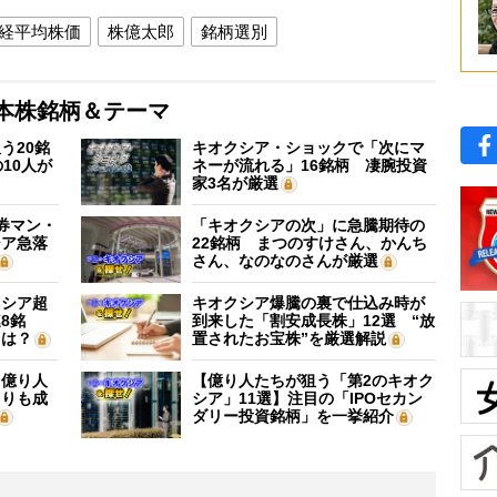
経平均株価
株億太郎
銘柄選別
本株銘柄＆テーマ
う20銘
キオクシア・ショックで「次にマ
10人が
ネーが流れる」16銘柄 凄腕投資
家3名が厳選
証券マン・
「キオクシアの次」に急騰期待の
シア急落
22銘柄 まつのすけさん、かんち
さん、なのなのさんが厳選
クシア超
キオクシア爆騰の裏で仕込み時が
8銘
到来した「割安成長株」12選 “放
”は？
置されたお宝株”を厳選解説
】億り人
【億り人たちが狙う「第2のキオク
よりも成
シア」11選】注目の「IPOセカン
ダリー投資銘柄」を一挙紹介