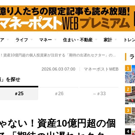
ア
ライフ
マネー
住まい・不動産
家計
トレ
AI・半導体だけじゃない！資産10億円超の個人投資家が注目する「期待の出遅れセクター」の有望銘柄 「日経平均株価は10万円を目指す展開へ」
ラ
1
2026.06.03 07:00
マネーポストWEB
柄」を探せ
2
25
26
33
＃
＃
～
＃
3
ゃない！資産10億円超の個
4