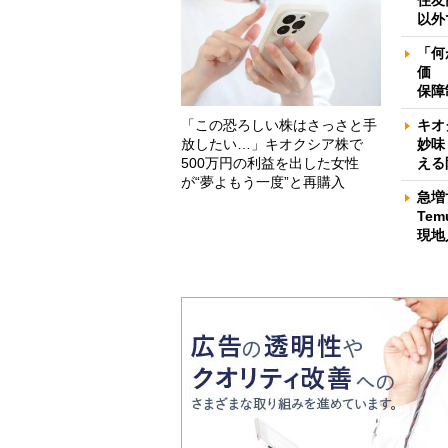
住友
以外
「何
価 
保障
「この恐ろしい株はさっさと手
キオ
放したい…」キオクシア株で
妙味
500万円の利益を出した女性
える
が“夢よもう一度”と再購入
急増
Te
現地