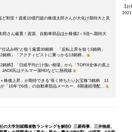
【お
202
ほど割安！資産10億円超の株億太郎さんが大化け期待大と見
太郎さん厳選！資源、自動車部品ほか株価2～5倍へ期待大
“仕込み時”と狙う厳選30銘柄 「反転上昇を狙う5銘柄」
2銘柄」「アクティビストに乗っかる13銘柄…
2銘柄】「日経平均だけ強い相場」から「TOPIX全体の底上
JACK氏はテルマー湯HDなどに熱視線
配＋株価上昇」が期待できる“長く持ちたいお宝株”3銘柄 11
が「10年で6倍」の自動車部品メーカー、8期連続増配…
社の大学別就職者数ランキングを解剖》三菱商事、三井物産、