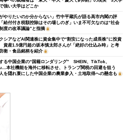
商事への就職者は「東大・早大・慶大で約6割」の現実 3大学
で強い大学はどこか
がやりたいのか分からない」竹中平蔵氏が語る高市内閣の評
「給付付き税額控除はその場しのぎ」いま不可欠なのは“社会
制度の改革議論”と指摘
クシアなどAI関連株に資金集中で“割安になった成長株”に投資
 資産1.5億円超の坂本慎太郎さんが「絶好の仕込み時」と考
防衛・食品銘柄を紹介
する中国企業の“国籍ロンダリング” SHEIN、TikTok、
mu…本社機能を海外に移転させ、トランプ関税の回避を狙う
人を隠れ蓑にした中国企業の農業参入・土地取得への懸念も