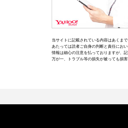
当サイトに記載されている内容はあくまで
あたっては読者ご自身の判断と責任におい
情報は細心の注意を払っておりますが、記
万が一、トラブル等の損失が被っても損害