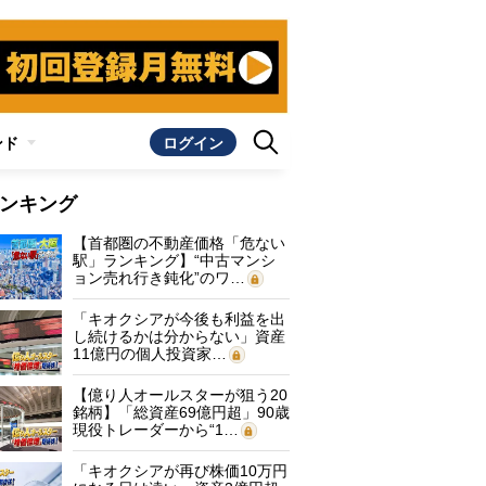
ンド
ログイン
ンキング
【首都圏の不動産価格「危ない
駅」ランキング】“中古マンシ
ョン売れ行き鈍化”のワ…
「キオクシアが今後も利益を出
し続けるかは分からない」資産
11億円の個人投資家…
【億り人オールスターが狙う20
銘柄】「総資産69億円超」90歳
現役トレーダーから“1…
「キオクシアが再び株価10万円