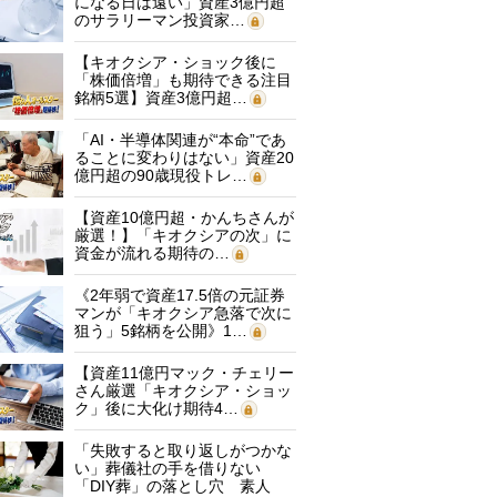
になる日は遠い」資産3億円超
のサラリーマン投資家…
【キオクシア・ショック後に
「株価倍増」も期待できる注目
銘柄5選】資産3億円超…
「AI・半導体関連が“本命”であ
ることに変わりはない」資産20
億円超の90歳現役トレ…
【資産10億円超・かんちさんが
厳選！】「キオクシアの次」に
資金が流れる期待の…
《2年弱で資産17.5倍の元証券
マンが「キオクシア急落で次に
狙う」5銘柄を公開》1…
【資産11億円マック・チェリー
さん厳選「キオクシア・ショッ
ク」後に大化け期待4…
「失敗すると取り返しがつかな
い」葬儀社の手を借りない
「DIY葬」の落とし穴 素人