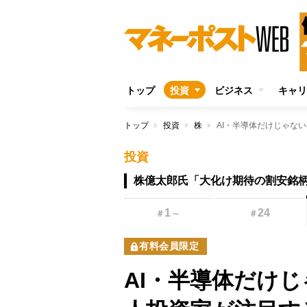
トップ
投資
ビジネス
キャリ
トップ
投資
株
投資
株億太郎氏「大化け期待の割安銘
1
24
＃
～
＃
有料会員限定
AI・半導体だけじ