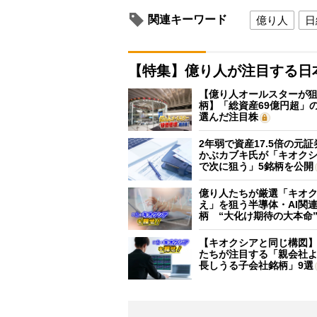
関連キーワード
億り人
日
【特集】億り人が注目する日
【億り人オールスターが狙
柄】「総資産69億円超」の
選んだ注目株
2年弱で資産17.5倍の元
かぶカブキ氏が「キオク
で次に狙う」5銘柄を公開
億り人たちが厳選「キオ
え」を狙う半導体・AI関連
柄 “大化け期待の大本命
【キオクシアと同じ構図
たちが注目する「親会社
長しうる子会社銘柄」9選