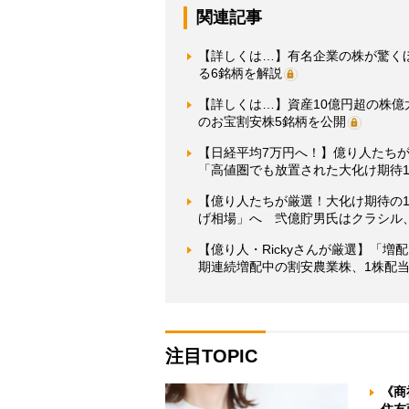
関連記事
【詳しくは…】有名企業の株が驚く
る6銘柄を解説
【詳しくは…】資産10億円超の株億
のお宝割安株5銘柄を公開
【日経平均7万円へ！】億り人たちが
「高値圏でも放置された大化け期待1
【億り人たちが厳選！大化け期待の1
げ相場」へ 弐億貯男氏はクラシル、
【億り人・Rickyさんが厳選】「増
期連続増配中の割安農業株、1株配当
注目TOPIC
《商