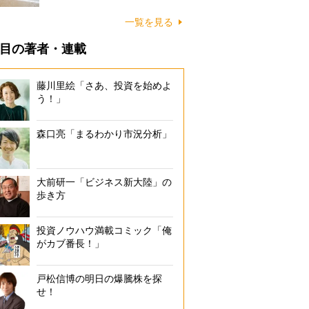
に…
一覧を見る
目の著者・連載
藤川里絵「さあ、投資を始めよ
う！」
森口亮「まるわかり市況分析」
大前研一「ビジネス新大陸」の
歩き方
投資ノウハウ満載コミック「俺
がカブ番長！」
戸松信博の明日の爆騰株を探
せ！