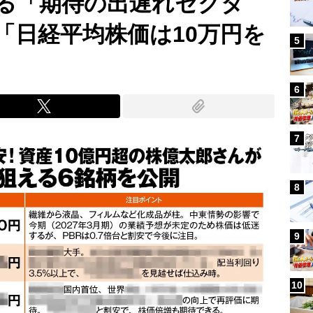
る「期待の出遅れセクタ
「日経平均株価は10万円を
5
6
7
8
9
10