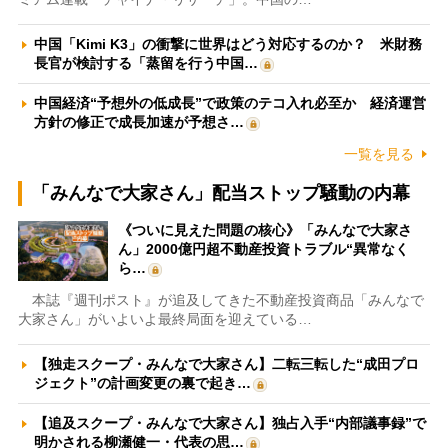
中国「Kimi K3」の衝撃に世界はどう対応するのか？ 米財務
長官が検討する「蒸留を行う中国…
中国経済“予想外の低成長”で政策のテコ入れ必至か 経済運営
方針の修正で成長加速が予想さ…
一覧を見る
「みんなで大家さん」配当ストップ騒動の内幕
《ついに見えた問題の核心》「みんなで大家さ
ん」2000億円超不動産投資トラブル“異常なく
ら…
本誌『週刊ポスト』が追及してきた不動産投資商品「みんなで
大家さん」がいよいよ最終局面を迎えている…
【独走スクープ・みんなで大家さん】二転三転した“成田プロ
ジェクト”の計画変更の裏で起き…
【追及スクープ・みんなで大家さん】独占入手“内部議事録”で
明かされる柳瀬健一・代表の思…