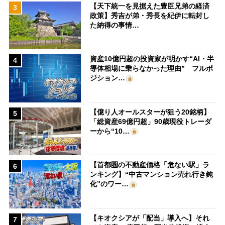
【天下統一を見据えた豊臣兄弟の経済
3
政策】秀吉が弟・秀長を紀伊に転封し
た納得の事情…
資産10億円超の投資家が明かす“AI・半
4
導体相場に乗らなかった理由” フルポ
ジション…
【億り人オールスターが狙う20銘柄】
5
「総資産69億円超」90歳現役トレーダ
ーから“10…
【首都圏の不動産価格「危ない駅」ラ
6
ンキング】“中古マンション売れ行き鈍
化”のワー…
【キオクシアが「配当」導入へ】それ
7