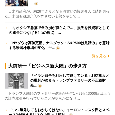
…
日米両政府が、約28年ぶりとなる円買いの協調介入に踏み切っ
た。米国も追加介入を辞さない姿勢を示して…
「キオクシア急落で含み損が膨らんで…」損失を投資家として
の成長につなげる4つの視点 …
「NYダウは高値更新、ナスダック・S&P500は足踏み」が意味
する米国株市場の変化 半…
一覧を見る
大前研一「ビジネス新大陸」の歩き方
「イラン戦争を利用して儲けている」利益相反と
の批判が強まるトランプファミリーの不正蓄財
疑…
トランプ大統領のファミリー信託が今年1～3月に3000回以上も
の証券取引を行っていたことが明らかになり…
「いつ暴発してもおかしくはない」イーロン・マスク氏とスペ
ースXが抱えるリスクの数々「絶対…