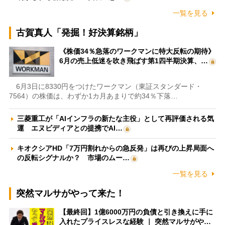
一覧を見る
古賀真人「発掘！好決算銘柄」
《株価34％急落のワークマンに特大反転の期待》
6月の売上低迷を吹き飛ばす第1四半期決算、…
6月3日に8330円をつけたワークマン（東証スタンダード・
7564）の株価は、わずか1カ月あまりで約34％下落…
三菱重工が「AIインフラの新たな主役」として再評価される気
運 エヌビディアとの提携でAI…
キオクシアHD「7万円割れからの急反発」は再びの上昇局面へ
の反転シグナルか？ 市場のムー…
一覧を見る
突然マルサがやって来た！
【最終回】1億6000万円の負債と引き換えに手に
入れたプライスレスな経験 ｜ 突然マルサがや…