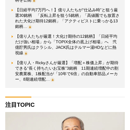
柄を公開
【日経平均7万円へ！】億り人たちが“仕込み時”と狙う厳
選30銘柄 「反転上昇を狙う5銘柄」「高値圏でも放置さ
れた大化け期待12銘柄」「アクティビストに乗っかる13
銘柄…
【億り人たちが厳選！大化け期待の12銘柄】「日経平均
だけ強い相場」から「TOPIX全体の底上げ相場」へ 弐
億貯男氏はクラシル、JACK氏はテルマー湯HDなどに熱
視線
【億り人・Rickyさんが厳選】「増配＋株価上昇」が期待
できる“長く持ちたいお宝株”3銘柄 11期連続増配中の割
安農業株、1株配当が「10年で6倍」の自動車部品メーカ
ー、8期連続増配…
注目TOPIC