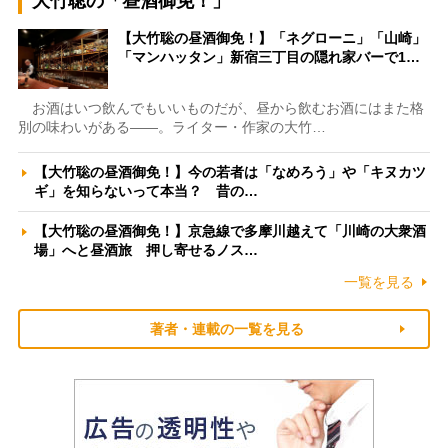
大竹聡の「昼酒御免！」
【大竹聡の昼酒御免！】「ネグローニ」「山崎」
「マンハッタン」新宿三丁目の隠れ家バーで1…
お酒はいつ飲んでもいいものだが、昼から飲むお酒にはまた格
別の味わいがある――。ライター・作家の大竹…
【大竹聡の昼酒御免！】今の若者は「なめろう」や「キヌカツ
ギ」を知らないって本当？ 昔の…
【大竹聡の昼酒御免！】京急線で多摩川越えて「川崎の大衆酒
場」へと昼酒旅 押し寄せるノス…
一覧を見る
著者・連載の一覧を見る