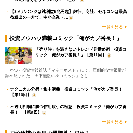
【3メガバンクは純利益5兆円超】銀行、商社、ゼネコンは最高
益続出の一方で、中小企業・…
一覧を見る
投資ノウハウ満載コミック「俺がカブ番長！」
「売り時」を逃さないトレンド見極め術 投資コ
ミック「俺がカブ番長！」【第11回】
かつて投資情報雑誌「マネーポスト」にて、圧倒的な情報量が
詰め込まれた「天下無敵の株コミック」とし…
テクニカル分析・集中講義 投資コミック「俺がカブ番長！」
【第10回】
不透明相場に勝つ信用取引の極意 投資コミック「俺がカブ番
長！」【第9回】
一覧を見る