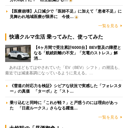
【医療崩壊】人口減少で「医師不足」に加えて「患者不足」に
見舞われ地域医療が限界に 今後…
一覧を見る
快適クルマ生活 乗ってみた、使ってみた
【4ヶ月間で受注累計6000台】BEV普及の障壁と
なる「航続距離の不安」「充電のストレス」解
消…
あれほどもてはやされていた「EV（BEV）シフト」の潮流も、
最近では減速基調になっているように見える。…
《雪道の対応力を検証》シビアな状況で実感した「フォレスタ
ー」の真価 「ターボ」と「スト…
乗り込むと同時に「これが軽？」と戸惑うのには理由があっ
た 「日産ルークス」さらなる躍進…
一覧を見る