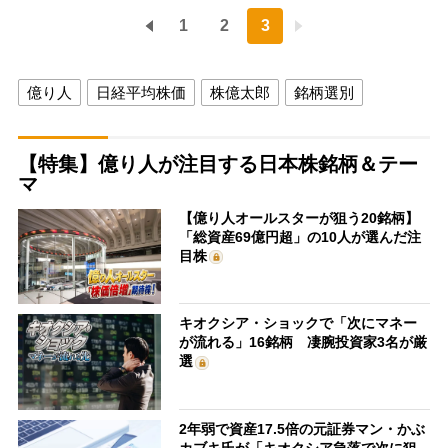
1
2
3
億り人
日経平均株価
株億太郎
銘柄選別
【特集】億り人が注目する日本株銘柄＆テー
マ
【億り人オールスターが狙う20銘柄】
「総資産69億円超」の10人が選んだ注
目株
キオクシア・ショックで「次にマネー
が流れる」16銘柄 凄腕投資家3名が厳
選
2年弱で資産17.5倍の元証券マン・かぶ
カブキ氏が「キオクシア急落で次に狙