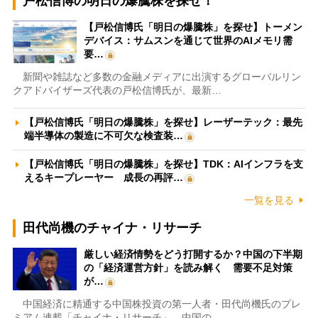
戸松信博の明日の爆騰株を探せ！
【戸松信博氏「明日の爆騰株」を探せ】トーメン
デバイス：サムスンを通じて世界のAIメモリ需
要…
新聞や雑誌など多数の金融メディアに出演するグローバルリン
クアドバイザーズ代表の戸松信博氏が、最新…
【戸松信博氏「明日の爆騰株」を探せ】レーザーテック：最先
端半導体の製造に不可欠な検査装…
【戸松信博氏「明日の爆騰株」を探せ】TDK：AIインフラを支
えるキープレーヤー 成長の再評…
一覧を見る
田代尚機のチャイナ・リサーチ
厳しい経済情勢をどう打開するか？中国の下半期
の「経済運営方針」を読み解く 需要不足対策
が…
中国経済に精通する中国株投資の第一人者・田代尚機氏のプレ
ミアム連載「チャイナ・リサーチ」。中国の…