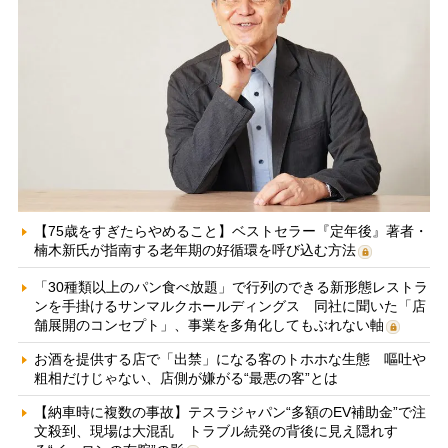
【75歳をすぎたらやめること】ベストセラー『定年後』著者・
楠木新氏が指南する老年期の好循環を呼び込む方法
「30種類以上のパン食べ放題」で行列のできる新形態レストラ
ンを手掛けるサンマルクホールディングス 同社に聞いた「店
舗展開のコンセプト」、事業を多角化してもぶれない軸
お酒を提供する店で「出禁」になる客のトホホな生態 嘔吐や
粗相だけじゃない、店側が嫌がる“最悪の客”とは
【納車時に複数の事故】テスラジャパン“多額のEV補助金”で注
文殺到、現場は大混乱 トラブル続発の背後に見え隠れす