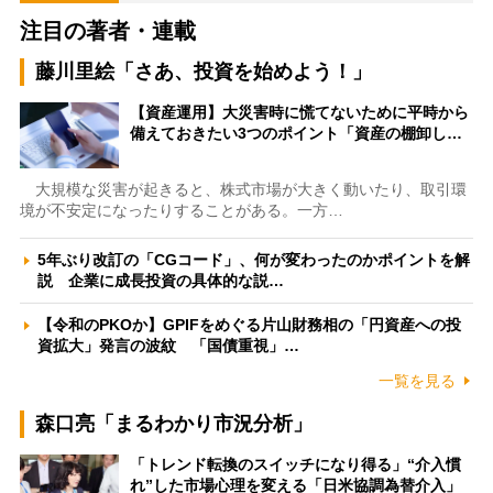
注目の著者・連載
藤川里絵「さあ、投資を始めよう！」
【資産運用】大災害時に慌てないために平時から
備えておきたい3つのポイント「資産の棚卸し…
大規模な災害が起きると、株式市場が大きく動いたり、取引環
境が不安定になったりすることがある。一方…
5年ぶり改訂の「CGコード」、何が変わったのかポイントを解
説 企業に成長投資の具体的な説…
【令和のPKOか】GPIFをめぐる片山財務相の「円資産への投
資拡大」発言の波紋 「国債重視」…
一覧を見る
森口亮「まるわかり市況分析」
「トレンド転換のスイッチになり得る」“介入慣
れ”した市場心理を変える「日米協調為替介入」