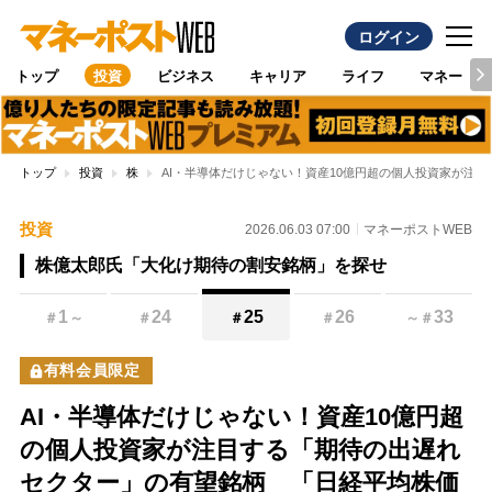
ログイン
トップ
投資
ビジネス
キャリア
ライフ
マネー
トップ
投資
株
AI・半導体だけじゃない！資産10億円超の個人投資家が注
投資
2026.06.03 07:00
マネーポストWEB
株億太郎氏「大化け期待の割安銘柄」を探せ
1
24
25
26
33
＃
～
＃
＃
＃
～
＃
有料会員限定
AI・半導体だけじゃない！資産10億円超
の個人投資家が注目する「期待の出遅れ
セクター」の有望銘柄 「日経平均株価