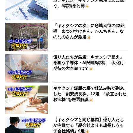
う」5銘柄を公開
「キオクシアの次」に急騰期待の22銘
柄 まつのすけさん、かんちさん、な
のなのさんが厳選
億り人たちが厳選「キオクシア超え」
を狙う半導体・AI関連8銘柄 “大化け
期待の大本命”は？
キオクシア爆騰の裏で仕込み時が到来
した「割安成長株」12選 “放置された
お宝株”を厳選解説
【キオクシアと同じ構図】億り人たち
が注目する「親会社よりも成長しうる
子会社銘柄」9選