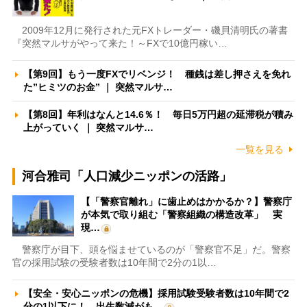
2009年12月に発行された元FXトレーダー・磯貝清明氏の著書
『突然マルサがやって来た！～FXで10億円稼い…
【第9回】もう一度FXでリベンジ！ 種銭は差し押さえを免れ
た”ヒミツのお金” ｜ 突然マルサ…
【第8回】年利はなんと14.6％！ 毎日5万円超の延滞税が積み
上がっていく ｜ 突然マルサ…
一覧を見る
河合雅司「人口減少ニッポンの活路」
【「警察官離れ」に歯止めはかかるか？】警察庁
が本気で取り組む「警察組織の構造改革」 実
現…
警察庁が目下、頭を悩ませているのが「警察官不足」だ。警察
官の採用試験の受験者数は10年間で2分の1以…
【安全・安心ニッポンの危機】採用試験受験者数は10年間で2
分の1以下に！ 出生数減がも…