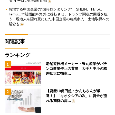
る“イーロンの右腕”の影
急増する中国企業の“国籍ロンダリング” SHEIN、TikTok、
Temu…本社機能を海外に移転させ、トランプ関税の回避を狙
う 現地人を隠れ蓑にした中国企業の農業参入・土地取得への
懸念も
関連記事
ランキング
老舗遊技機メーカー・豊丸産業がパチ
1
ンコ事業停止の背景 大手と中小の格
差拡大に拍車…
【資産10億円超・かんちさんが厳
2
選！】「キオクシアの次」に資金が流
れる期待の高…