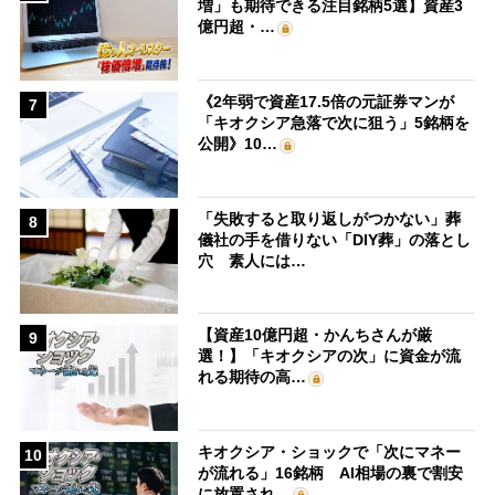
増」も期待できる注目銘柄5選】資産3
億円超・…
《2年弱で資産17.5倍の元証券マンが
7
「キオクシア急落で次に狙う」5銘柄を
公開》10…
「失敗すると取り返しがつかない」葬
8
儀社の手を借りない「DIY葬」の落とし
穴 素人には…
【資産10億円超・かんちさんが厳
9
選！】「キオクシアの次」に資金が流
れる期待の高…
キオクシア・ショックで「次にマネー
10
が流れる」16銘柄 AI相場の裏で割安
に放置され…