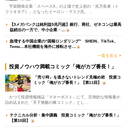
宇宙開発企業「スペースX」の上場で史上初の「兆万長者（ト
リリオネア）」となったイーロン・マスク氏。…
【3メガバンクは純利益5兆円超】銀行、商社、ゼネコンは最高
益続出の一方で、中小企業・…
急増する中国企業の“国籍ロンダリング” SHEIN、TikTok、
Temu…本社機能を海外に移転させ…
一覧を見る
投資ノウハウ満載コミック「俺がカブ番長！」
「売り時」を逃さないトレンド見極め術 投資コ
ミック「俺がカブ番長！」【第11回】
かつて投資情報雑誌「マネーポスト」にて、圧倒的な情報量が
詰め込まれた「天下無敵の株コミック」とし…
テクニカル分析・集中講義 投資コミック「俺がカブ番長！」
【第10回】