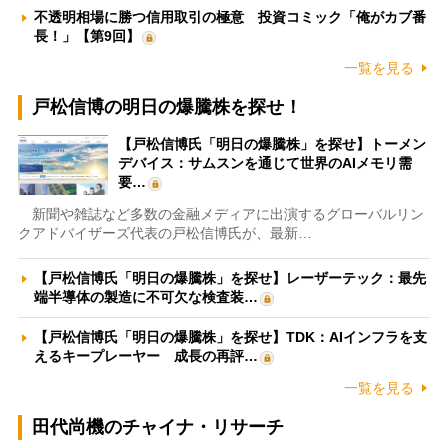
不透明相場に勝つ信用取引の極意 投資コミック「俺がカブ番
長！」【第9回】
一覧を見る
戸松信博の明日の爆騰株を探せ！
【戸松信博氏「明日の爆騰株」を探せ】トーメン
デバイス：サムスンを通じて世界のAIメモリ需
要…
新聞や雑誌など多数の金融メディアに出演するグローバルリン
クアドバイザーズ代表の戸松信博氏が、最新…
【戸松信博氏「明日の爆騰株」を探せ】レーザーテック：最先
端半導体の製造に不可欠な検査装…
【戸松信博氏「明日の爆騰株」を探せ】TDK：AIインフラを支
えるキープレーヤー 成長の再評…
一覧を見る
田代尚機のチャイナ・リサーチ