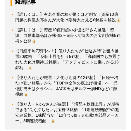
関連記事
【詳しくは…】有名企業の株が驚くほど割安！資産10億
円超の株億太郎さんが大化け期待大と見る6銘柄を解説
【詳しくは…】資産10億円超の株億太郎さん厳選！資
源、自動車部品ほか株価2～5倍へ期待大のお宝割安株5銘
柄を公開
【日経平均7万円へ！】億り人たちが“仕込み時”と狙う厳
選30銘柄 「反転上昇を狙う5銘柄」「高値圏でも放置さ
れた大化け期待12銘柄」「アクティビストに乗っかる13
銘柄…
【億り人たちが厳選！大化け期待の12銘柄】「日経平均
だけ強い相場」から「TOPIX全体の底上げ相場」へ 弐
億貯男氏はクラシル、JACK氏はテルマー湯HDなどに熱
視線
【億り人・Rickyさんが厳選】「増配＋株価上昇」が期待
できる“長く持ちたいお宝株”3銘柄 11期連続増配中の割
安農業株、1株配当が「10年で6倍」の自動車部品メーカ
ー、8期連続増配…