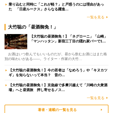
乗り込むと同時に「これが軽？」と戸惑うのには理由があっ
た 「日産ルークス」さらなる躍進…
一覧を見る
大竹聡の「昼酒御免！」
【大竹聡の昼酒御免！】「ネグローニ」「山崎」
「マンハッタン」新宿三丁目の隠れ家バーで1…
お酒はいつ飲んでもいいものだが、昼から飲むお酒にはまた格
別の味わいがある――。ライター・作家の大竹…
【大竹聡の昼酒御免！】今の若者は「なめろう」や「キヌカツ
ギ」を知らないって本当？ 昔の…
【大竹聡の昼酒御免！】京急線で多摩川越えて「川崎の大衆酒
場」へと昼酒旅 押し寄せるノス…
一覧を見る
著者・連載の一覧を見る