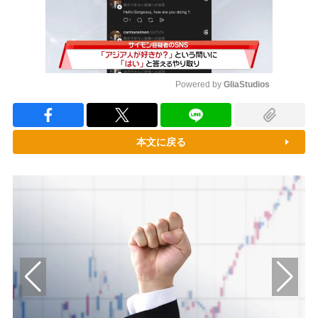
Powered by 
GliaStudios
Mute
本文に戻る