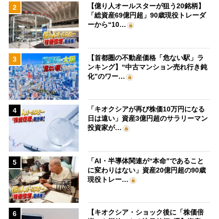
【億り人オールスターが狙う20銘柄】
2
「総資産69億円超」90歳現役トレーダ
ーから“10…
【首都圏の不動産価格「危ない駅」ラ
3
ンキング】“中古マンション売れ行き鈍
化”のワー…
「キオクシアが再び株価10万円になる
4
日は遠い」資産3億円超のサラリーマン
投資家が…
「AI・半導体関連が“本命”であること
5
に変わりはない」資産20億円超の90歳
現役トレー…
【キオクシア・ショック後に「株価倍
6