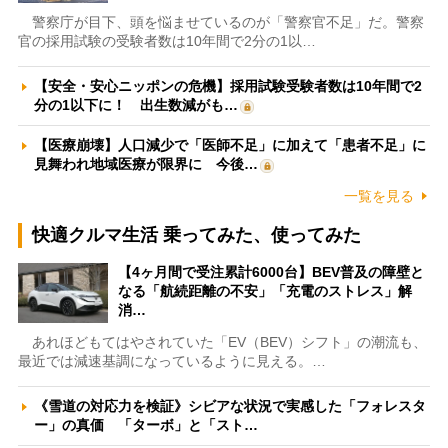
警察庁が目下、頭を悩ませているのが「警察官不足」だ。警察
官の採用試験の受験者数は10年間で2分の1以…
【安全・安心ニッポンの危機】採用試験受験者数は10年間で2
分の1以下に！ 出生数減がも…
【医療崩壊】人口減少で「医師不足」に加えて「患者不足」に
見舞われ地域医療が限界に 今後…
一覧を見る
快適クルマ生活 乗ってみた、使ってみた
【4ヶ月間で受注累計6000台】BEV普及の障壁と
なる「航続距離の不安」「充電のストレス」解
消…
あれほどもてはやされていた「EV（BEV）シフト」の潮流も、
最近では減速基調になっているように見える。…
《雪道の対応力を検証》シビアな状況で実感した「フォレスタ
ー」の真価 「ターボ」と「スト…