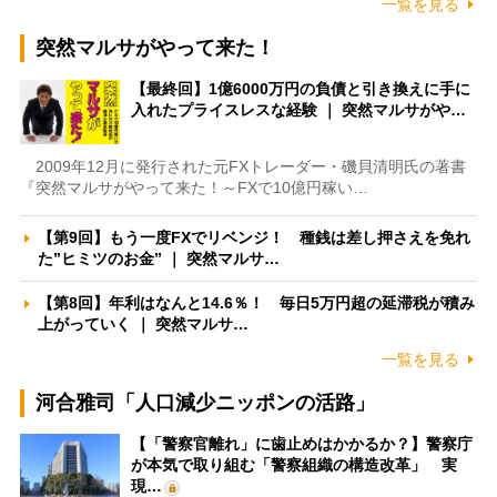
一覧を見る
突然マルサがやって来た！
【最終回】1億6000万円の負債と引き換えに手に
入れたプライスレスな経験 ｜ 突然マルサがや…
2009年12月に発行された元FXトレーダー・磯貝清明氏の著書
『突然マルサがやって来た！～FXで10億円稼い…
【第9回】もう一度FXでリベンジ！ 種銭は差し押さえを免れ
た”ヒミツのお金” ｜ 突然マルサ…
【第8回】年利はなんと14.6％！ 毎日5万円超の延滞税が積み
上がっていく ｜ 突然マルサ…
一覧を見る
河合雅司「人口減少ニッポンの活路」
【「警察官離れ」に歯止めはかかるか？】警察庁
が本気で取り組む「警察組織の構造改革」 実
現…