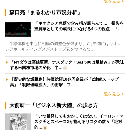
一覧を見る
森口亮「まるわかり市況分析」
「キオクシア急落で含み損が膨らんで…」損失を
投資家としての成長につなげる4つの視点 「…
半導体株を中心に相場の調整色が強まり、7月中旬にはキオク
シアホールディングスがストップ安をつけるな…
「NYダウは高値更新、ナスダック・S&P500は足踏み」が意味
する米国株市場の変化 半…
【歴史的な爆騰劇】時価総額10兆円企業が「2連続ストップ
高」「制限値幅拡大」の衝撃 フ…
一覧を見る
大前研一「ビジネス新大陸」の歩き方
「いつ暴発してもおかしくはない」イーロン・マ
スク氏とスペースXが抱えるリスクの数々「絶対
的…