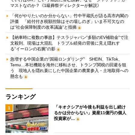
マストなのか？《1級葬祭ディレクターが解説》
「何がやりたいのか分からない」竹中平蔵氏が語る高市内閣の
評価 「給付付き税額控除はその場しのぎ」いま不可欠なの
は“社会保障制度の改革議論”と指摘
【納車時に複数の事故】テスラジャパン“多額のEV補助金”で注
文殺到、現場は大混乱 トラブル続発の背後に見え隠れす
る“イーロンの右腕”の影
急増する中国企業の“国籍ロンダリング” SHEIN、TikTok、
Temu…本社機能を海外に移転させ、トランプ関税の回避を狙
う 現地人を隠れ蓑にした中国企業の農業参入・土地取得への
懸念も
ランキング
「キオクシアが今後も利益を出し続け
1
るかは分からない」資産11億円の個人
投資家が…