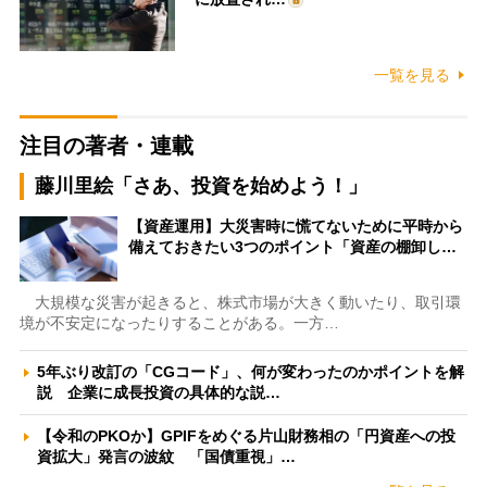
一覧を見る
注目の著者・連載
藤川里絵「さあ、投資を始めよう！」
【資産運用】大災害時に慌てないために平時から
備えておきたい3つのポイント「資産の棚卸し…
大規模な災害が起きると、株式市場が大きく動いたり、取引環
境が不安定になったりすることがある。一方…
5年ぶり改訂の「CGコード」、何が変わったのかポイントを解
説 企業に成長投資の具体的な説…
【令和のPKOか】GPIFをめぐる片山財務相の「円資産への投
資拡大」発言の波紋 「国債重視」…