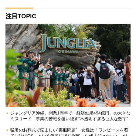
注目TOPIC
ジャングリア沖縄、開業1周年で「経済効果494億円」の大きな
ミスリード 事業の苦戦を覆い隠す“不透明すぎる巨大な数字”
猛暑のお葬式で悩ましい“喪服問題” 女性は「ワンピースを着
ていけばOK」という俗説に潜む誤解、なぜ「ジャケット」が