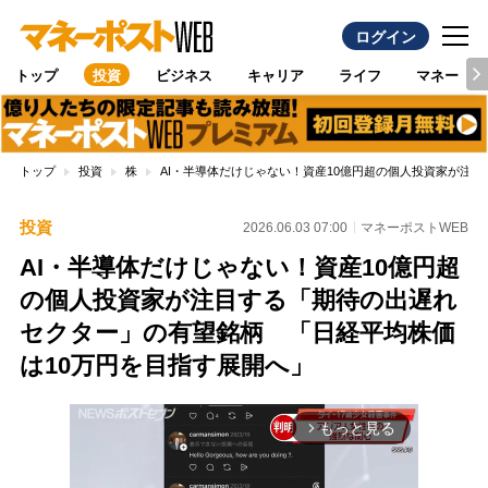
ログイン
トップ
投資
ビジネス
キャリア
ライフ
マネー
トップ
投資
株
AI・半導体だけじゃない！資産10億円超の個人投資家が注
投資
2026.06.03 07:00
マネーポストWEB
AI・半導体だけじゃない！資産10億円超
の個人投資家が注目する「期待の出遅れ
セクター」の有望銘柄 「日経平均株価
は10万円を目指す展開へ」
もっと見る
arrow_forward_ios