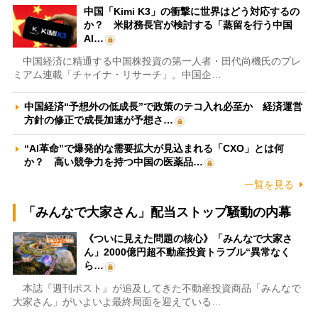
中国「Kimi K3」の衝撃に世界はどう対応するの
か？ 米財務長官が検討する「蒸留を行う中国
AI…
中国経済に精通する中国株投資の第一人者・田代尚機氏のプレ
ミアム連載「チャイナ・リサーチ」。中国企…
中国経済“予想外の低成長”で政策のテコ入れ必至か 経済運営
方針の修正で成長加速が予想さ…
“AI革命”で爆発的な需要拡大が見込まれる「CXO」とは何
か？ 高い競争力を持つ中国の医薬品…
一覧を見る
「みんなで大家さん」配当ストップ騒動の内幕
《ついに見えた問題の核心》「みんなで大家さ
ん」2000億円超不動産投資トラブル“異常なく
ら…
本誌『週刊ポスト』が追及してきた不動産投資商品「みんなで
大家さん」がいよいよ最終局面を迎えている…