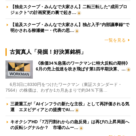
【独走スクープ・みんなで大家さん】二転三転した“成田プロ
ジェクト”の計画変更の裏で起き…
【追及スクープ・みんなで大家さん】独占入手“内部議事録”で
明かされる柳瀬健一・代表の思…
一覧を見る
古賀真人「発掘！好決算銘柄」
《株価34％急落のワークマンに特大反転の期待》
6月の売上低迷を吹き飛ばす第1四半期決算、…
6月3日に8330円をつけたワークマン（東証スタンダード・
7564）の株価は、わずか1カ月あまりで約34％下落…
三菱重工が「AIインフラの新たな主役」として再評価される気
運 エヌビディアとの提携でAI…
キオクシアHD「7万円割れからの急反発」は再びの上昇局面へ
の反転シグナルか？ 市場のムー…