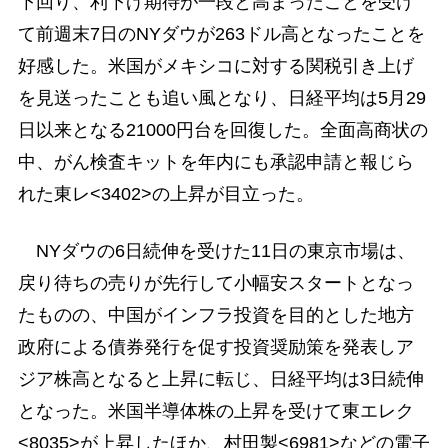
下回り、利下げ期待が一段と高まったことを受け
て前週末7日のNYダウが263ドル高となったことを
好感した。米国がメキシコに対する関税引き上げ
を見送ったことも追い風となり、日経平均は5月29
日以来となる21000円台を回復した。全面高商状の
中、がん検査キットを年内にも承認申請と報じら
れた東レ<3402>の上昇が目立った。
NYダウの6日続伸を受けた11日の東京市場は、
戻り待ちの売りが先行して小幅安スタートとなっ
たものの、中国がインフラ投資を目的とした地方
政府による債券発行を促す投資奨励策を発表しア
ジア株高となると上昇に転じ、日経平均は3日続伸
となった。米国半導体株の上昇を受けて東エレク
<8035>が上昇したほか、村田製<6981>などの電子