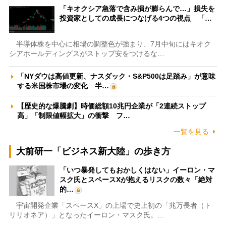
「キオクシア急落で含み損が膨らんで…」損失を
投資家としての成長につなげる4つの視点 「…
半導体株を中心に相場の調整色が強まり、7月中旬にはキオク
シアホールディングスがストップ安をつけるな…
「NYダウは高値更新、ナスダック・S&P500は足踏み」が意味
する米国株市場の変化 半…
【歴史的な爆騰劇】時価総額10兆円企業が「2連続ストップ
高」「制限値幅拡大」の衝撃 フ…
一覧を見る
大前研一「ビジネス新大陸」の歩き方
「いつ暴発してもおかしくはない」イーロン・マ
スク氏とスペースXが抱えるリスクの数々「絶対
的…
宇宙開発企業「スペースX」の上場で史上初の「兆万長者（ト
リリオネア）」となったイーロン・マスク氏。…