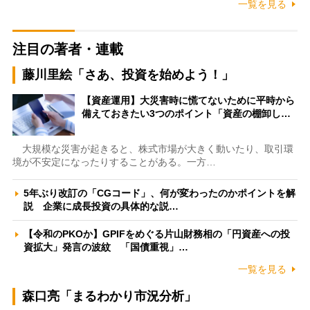
一覧を見る
注目の著者・連載
藤川里絵「さあ、投資を始めよう！」
【資産運用】大災害時に慌てないために平時から
備えておきたい3つのポイント「資産の棚卸し…
大規模な災害が起きると、株式市場が大きく動いたり、取引環
境が不安定になったりすることがある。一方…
5年ぶり改訂の「CGコード」、何が変わったのかポイントを解
説 企業に成長投資の具体的な説…
【令和のPKOか】GPIFをめぐる片山財務相の「円資産への投
資拡大」発言の波紋 「国債重視」…
一覧を見る
森口亮「まるわかり市況分析」