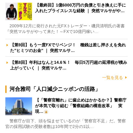
【最終回】1億6000万円の負債と引き換えに手に
入れたプライスレスな経験 ｜ 突然マルサがや…
2009年12月に発行された元FXトレーダー・磯貝清明氏の著書
『突然マルサがやって来た！～FXで10億円稼い…
【第9回】もう一度FXでリベンジ！ 種銭は差し押さえを免れ
た”ヒミツのお金” ｜ 突然マルサ…
【第8回】年利はなんと14.6％！ 毎日5万円超の延滞税が積み
上がっていく ｜ 突然マルサ…
一覧を見る
河合雅司「人口減少ニッポンの活路」
【「警察官離れ」に歯止めはかかるか？】警察庁
が本気で取り組む「警察組織の構造改革」 実
現…
警察庁が目下、頭を悩ませているのが「警察官不足」だ。警察
官の採用試験の受験者数は10年間で2分の1以…