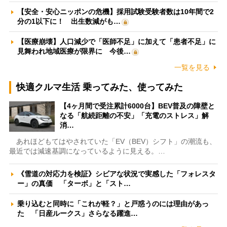
【安全・安心ニッポンの危機】採用試験受験者数は10年間で2
分の1以下に！ 出生数減がも…
【医療崩壊】人口減少で「医師不足」に加えて「患者不足」に
見舞われ地域医療が限界に 今後…
一覧を見る
快適クルマ生活 乗ってみた、使ってみた
【4ヶ月間で受注累計6000台】BEV普及の障壁と
なる「航続距離の不安」「充電のストレス」解
消…
あれほどもてはやされていた「EV（BEV）シフト」の潮流も、
最近では減速基調になっているように見える。…
《雪道の対応力を検証》シビアな状況で実感した「フォレスタ
ー」の真価 「ターボ」と「スト…
乗り込むと同時に「これが軽？」と戸惑うのには理由があっ
た 「日産ルークス」さらなる躍進…