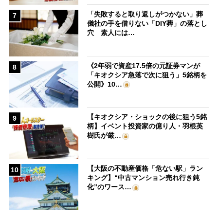
「失敗すると取り返しがつかない」葬
7
儀社の手を借りない「DIY葬」の落とし
穴 素人には…
《2年弱で資産17.5倍の元証券マンが
8
「キオクシア急落で次に狙う」5銘柄を
公開》10…
【キオクシア・ショックの後に狙う5銘
9
柄】イベント投資家の億り人・羽根英
樹氏が厳…
【大阪の不動産価格「危ない駅」ラン
10
キング】“中古マンション売れ行き鈍
化”のワース…