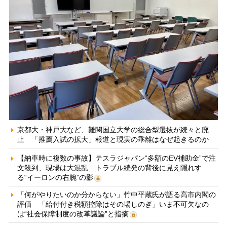
京都大・神戸大など、難関国立大学の総合型選抜が続々と廃
止 「推薦入試の拡大」報道と現実の乖離はなぜ起きるのか
【納車時に複数の事故】テスラジャパン“多額のEV補助金”で注
文殺到、現場は大混乱 トラブル続発の背後に見え隠れす
る“イーロンの右腕”の影
「何がやりたいのか分からない」竹中平蔵氏が語る高市内閣の
評価 「給付付き税額控除はその場しのぎ」いま不可欠なの
は“社会保障制度の改革議論”と指摘