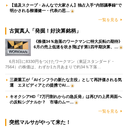
【追及スクープ・みんなで大家さん】独占入手“内部議事録”で
明かされる柳瀬健一・代表の思…
一覧を見る
古賀真人「発掘！好決算銘柄」
《株価34％急落のワークマンに特大反転の期待》
6月の売上低迷を吹き飛ばす第1四半期決算、…
6月3日に8330円をつけたワークマン（東証スタンダード・
7564）の株価は、わずか1カ月あまりで約34％下落…
三菱重工が「AIインフラの新たな主役」として再評価される気
運 エヌビディアとの提携でAI…
キオクシアHD「7万円割れからの急反発」は再びの上昇局面へ
の反転シグナルか？ 市場のムー…
一覧を見る
突然マルサがやって来た！