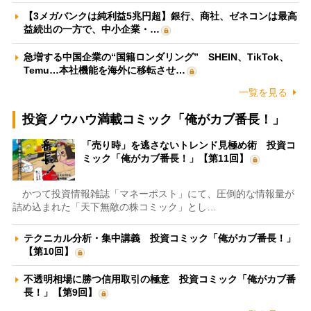
【3メガバンクは純利益5兆円超】銀行、商社、ゼネコンは最高
益続出の一方で、中小企業・…
急増する中国企業の“国籍ロンダリング” SHEIN、TikTok、
Temu…本社機能を海外に移転させ…
一覧を見る
投資ノウハウ満載コミック「俺がカブ番長！」
「売り時」を逃さないトレンド見極め術 投資コ
ミック「俺がカブ番長！」【第11回】
かつて投資情報雑誌「マネーポスト」にて、圧倒的な情報量が
詰め込まれた「天下無敵の株コミック」とし…
テクニカル分析・集中講義 投資コミック「俺がカブ番長！」
【第10回】
不透明相場に勝つ信用取引の極意 投資コミック「俺がカブ番
長！」【第9回】