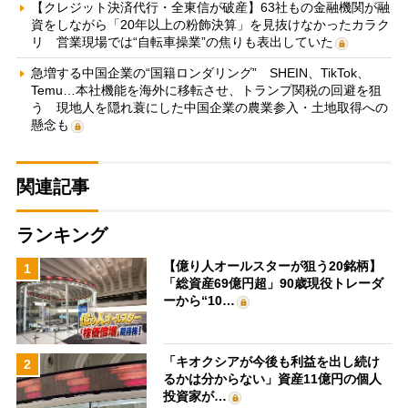
【クレジット決済代行・全東信が破産】63社もの金融機関が融
資をしながら「20年以上の粉飾決算」を見抜けなかったカラク
リ 営業現場では“自転車操業”の焦りも表出していた
急増する中国企業の“国籍ロンダリング” SHEIN、TikTok、
Temu…本社機能を海外に移転させ、トランプ関税の回避を狙
う 現地人を隠れ蓑にした中国企業の農業参入・土地取得への
懸念も
関連記事
ランキング
【億り人オールスターが狙う20銘柄】
1
「総資産69億円超」90歳現役トレーダ
ーから“10…
「キオクシアが今後も利益を出し続け
2
るかは分からない」資産11億円の個人
投資家が…