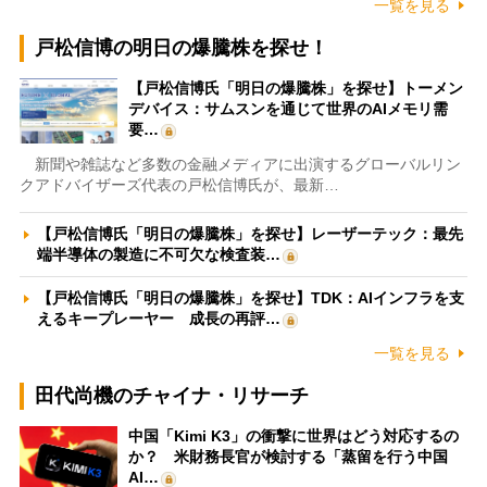
一覧を見る
戸松信博の明日の爆騰株を探せ！
【戸松信博氏「明日の爆騰株」を探せ】トーメン
デバイス：サムスンを通じて世界のAIメモリ需
要…
新聞や雑誌など多数の金融メディアに出演するグローバルリン
クアドバイザーズ代表の戸松信博氏が、最新…
【戸松信博氏「明日の爆騰株」を探せ】レーザーテック：最先
端半導体の製造に不可欠な検査装…
【戸松信博氏「明日の爆騰株」を探せ】TDK：AIインフラを支
えるキープレーヤー 成長の再評…
一覧を見る
田代尚機のチャイナ・リサーチ
中国「Kimi K3」の衝撃に世界はどう対応するの
か？ 米財務長官が検討する「蒸留を行う中国
AI…