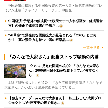
中国経済に精通する中国株投資の第一人者・田代尚機氏のプレ
ミアム連載「チャイナ・リサーチ」。中国企…
中国経済“予想外の低成長”で政策のテコ入れ必至か 経済運営
方針の修正で成長加速が予想さ…
“AI革命”で爆発的な需要拡大が見込まれる「CXO」とは何
か？ 高い競争力を持つ中国の医薬品…
一覧を見る
「みんなで大家さん」配当ストップ騒動の内幕
《ついに見えた問題の核心》「みんなで大家さ
ん」2000億円超不動産投資トラブル“異常なく
ら…
本誌『週刊ポスト』が追及してきた不動産投資商品「みんなで
大家さん」がいよいよ最終局面を迎えている…
【独走スクープ・みんなで大家さん】二転三転した“成田プロ
ジェクト”の計画変更の裏で起き…