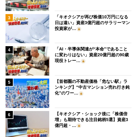
「キオクシアが再び株価10万円になる
3
日は遠い」資産3億円超のサラリーマン
投資家が…
「AI・半導体関連が“本命”であること
4
に変わりはない」資産20億円超の90歳
現役トレー…
【首都圏の不動産価格「危ない駅」ラ
5
ンキング】“中古マンション売れ行き鈍
化”のワー…
【キオクシア・ショック後に「株価倍
6
増」も期待できる注目銘柄5選】資産3
億円超・…