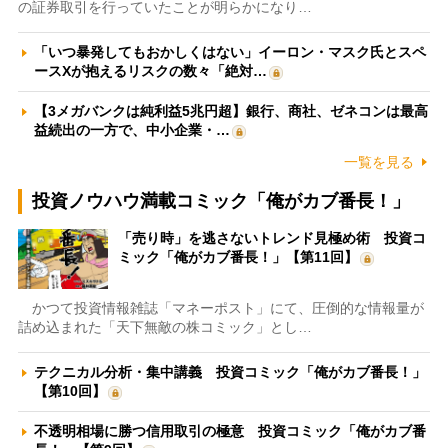
の証券取引を行っていたことが明らかになり…
「いつ暴発してもおかしくはない」イーロン・マスク氏とスペ
ースXが抱えるリスクの数々「絶対…
【3メガバンクは純利益5兆円超】銀行、商社、ゼネコンは最高
益続出の一方で、中小企業・…
一覧を見る
投資ノウハウ満載コミック「俺がカブ番長！」
「売り時」を逃さないトレンド見極め術 投資コ
ミック「俺がカブ番長！」【第11回】
かつて投資情報雑誌「マネーポスト」にて、圧倒的な情報量が
詰め込まれた「天下無敵の株コミック」とし…
テクニカル分析・集中講義 投資コミック「俺がカブ番長！」
【第10回】
不透明相場に勝つ信用取引の極意 投資コミック「俺がカブ番