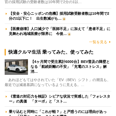
官の採用試験の受験者数は10年間で2分の1以…
【安全・安心ニッポンの危機】採用試験受験者数は10年間で2
分の1以下に！ 出生数減がも…
【医療崩壊】人口減少で「医師不足」に加えて「患者不足」に
見舞われ地域医療が限界に 今後…
一覧を見る
快適クルマ生活 乗ってみた、使ってみた
【4ヶ月間で受注累計6000台】BEV普及の障壁と
なる「航続距離の不安」「充電のストレス」解
消…
あれほどもてはやされていた「EV（BEV）シフト」の潮流も、
最近では減速基調になっているように見える。…
《雪道の対応力を検証》シビアな状況で実感した「フォレスタ
ー」の真価 「ターボ」と「スト…
乗り込むと同時に「これが軽？」と戸惑うのには理由があっ