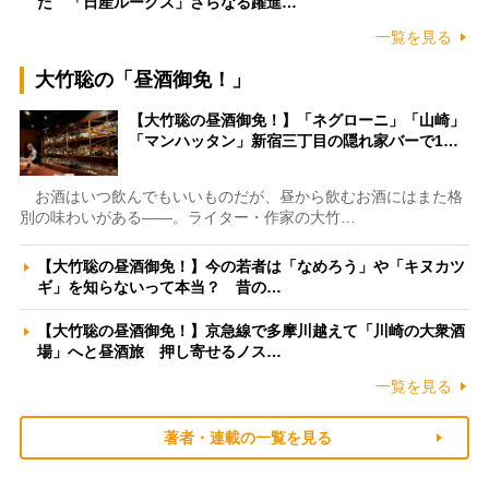
た 「日産ルークス」さらなる躍進…
一覧を見る
大竹聡の「昼酒御免！」
【大竹聡の昼酒御免！】「ネグローニ」「山崎」
「マンハッタン」新宿三丁目の隠れ家バーで1…
お酒はいつ飲んでもいいものだが、昼から飲むお酒にはまた格
別の味わいがある――。ライター・作家の大竹…
【大竹聡の昼酒御免！】今の若者は「なめろう」や「キヌカツ
ギ」を知らないって本当？ 昔の…
【大竹聡の昼酒御免！】京急線で多摩川越えて「川崎の大衆酒
場」へと昼酒旅 押し寄せるノス…
一覧を見る
著者・連載の一覧を見る