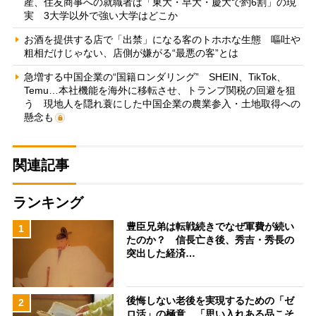
産、住友商事への就職者は「東大・早大・慶大で約6割」の現
実 3大学以外で強い大学はどこか
お酒を提供する店で「出禁」になる客のトホホな生態 嘔吐や
粗相だけじゃない、店側が嫌がる“最悪の客”とは
急増する中国企業の“国籍ロンダリング” SHEIN、TikTok、
Temu…本社機能を海外に移転させ、トランプ関税の回避を狙
う 現地人を隠れ蓑にした中国企業の農業参入・土地取得への
懸念も
関連記事
ランキング
豊臣兄弟は転戦続きでなぜ軍費が続い
1
たのか？ 信長亡き後、秀吉・秀長の
突出した経済…
後悔しない老後を実現するための「ゼ
2
ロ活」の極意 「思い入れある品こそ