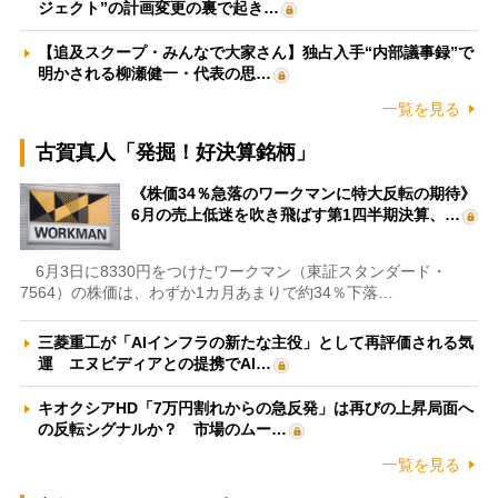
ジェクト”の計画変更の裏で起き…
【追及スクープ・みんなで大家さん】独占入手“内部議事録”で
明かされる柳瀬健一・代表の思…
一覧を見る
古賀真人「発掘！好決算銘柄」
《株価34％急落のワークマンに特大反転の期待》
6月の売上低迷を吹き飛ばす第1四半期決算、…
6月3日に8330円をつけたワークマン（東証スタンダード・
7564）の株価は、わずか1カ月あまりで約34％下落…
三菱重工が「AIインフラの新たな主役」として再評価される気
運 エヌビディアとの提携でAI…
キオクシアHD「7万円割れからの急反発」は再びの上昇局面へ
の反転シグナルか？ 市場のムー…
一覧を見る