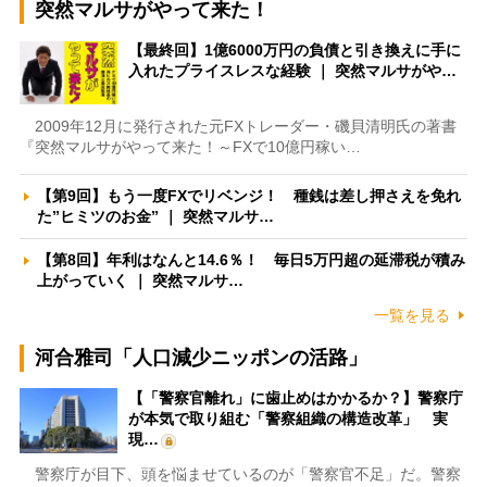
突然マルサがやって来た！
【最終回】1億6000万円の負債と引き換えに手に
入れたプライスレスな経験 ｜ 突然マルサがや…
2009年12月に発行された元FXトレーダー・磯貝清明氏の著書
『突然マルサがやって来た！～FXで10億円稼い…
【第9回】もう一度FXでリベンジ！ 種銭は差し押さえを免れ
た”ヒミツのお金” ｜ 突然マルサ…
【第8回】年利はなんと14.6％！ 毎日5万円超の延滞税が積み
上がっていく ｜ 突然マルサ…
一覧を見る
河合雅司「人口減少ニッポンの活路」
【「警察官離れ」に歯止めはかかるか？】警察庁
が本気で取り組む「警察組織の構造改革」 実
現…
警察庁が目下、頭を悩ませているのが「警察官不足」だ。警察