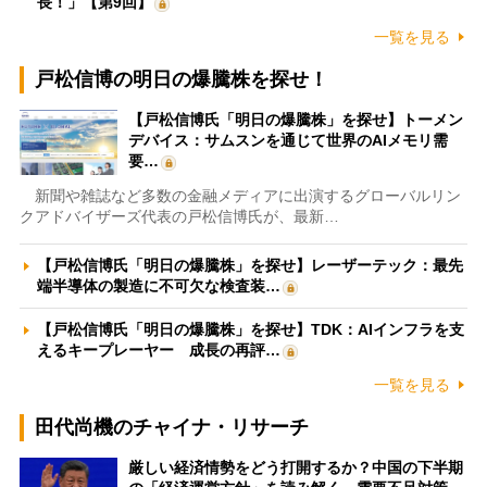
長！」【第9回】
一覧を見る
戸松信博の明日の爆騰株を探せ！
【戸松信博氏「明日の爆騰株」を探せ】トーメン
デバイス：サムスンを通じて世界のAIメモリ需
要…
新聞や雑誌など多数の金融メディアに出演するグローバルリン
クアドバイザーズ代表の戸松信博氏が、最新…
【戸松信博氏「明日の爆騰株」を探せ】レーザーテック：最先
端半導体の製造に不可欠な検査装…
【戸松信博氏「明日の爆騰株」を探せ】TDK：AIインフラを支
えるキープレーヤー 成長の再評…
一覧を見る
田代尚機のチャイナ・リサーチ
厳しい経済情勢をどう打開するか？中国の下半期