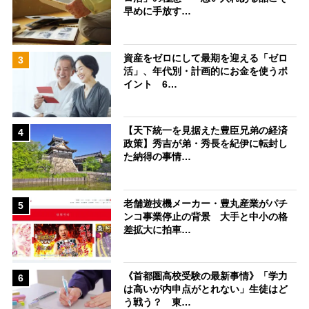
早めに手放す…
資産をゼロにして最期を迎える「ゼロ
3
活」、年代別・計画的にお金を使うポ
イント 6…
【天下統一を見据えた豊臣兄弟の経済
4
政策】秀吉が弟・秀長を紀伊に転封し
た納得の事情…
老舗遊技機メーカー・豊丸産業がパチ
5
ンコ事業停止の背景 大手と中小の格
差拡大に拍車…
《首都圏高校受験の最新事情》「学力
6
は高いが内申点がとれない」生徒はど
う戦う？ 東…