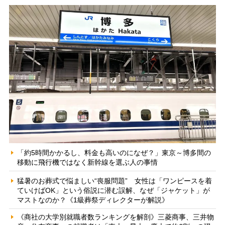
「約5時間かかるし、料金も高いのになぜ？」東京～博多間の
移動に飛行機ではなく新幹線を選ぶ人の事情
猛暑のお葬式で悩ましい“喪服問題” 女性は「ワンピースを着
ていけばOK」という俗説に潜む誤解、なぜ「ジャケット」が
マストなのか？《1級葬祭ディレクターが解説》
《商社の大学別就職者数ランキングを解剖》三菱商事、三井物