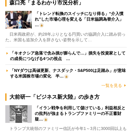
森口亮「まるわかり市況分析」
「トレンド転換のスイッチになり得る」“介入慣
れ”した市場心理を変える「日米協調為替介入」
…
日米両政府が、約28年ぶりとなる円買いの協調介入に踏み切っ
た。米国も追加介入を辞さない姿勢を示して…
「キオクシア急落で含み損が膨らんで…」損失を投資家として
の成長につなげる4つの視点 …
「NYダウは高値更新、ナスダック・S&P500は足踏み」が意味
する米国株市場の変化 半…
一覧を見る
大前研一「ビジネス新大陸」の歩き方
「イラン戦争を利用して儲けている」利益相反と
の批判が強まるトランプファミリーの不正蓄財
疑…
トランプ大統領のファミリー信託が今年1～3月に3000回以上も