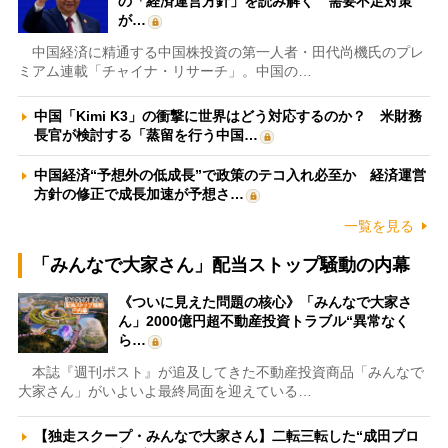
の「経済運営方針」を読み解く 需要不足対策
が…
中国経済に精通する中国株投資の第一人者・田代尚機氏のプレ
ミアム連載「チャイナ・リサーチ」。中国の…
中国「Kimi K3」の衝撃に世界はどう対応するのか？ 米財務
長官が検討する「蒸留を行う中国…
中国経済“予想外の低成長”で政策のテコ入れ必至か 経済運営
方針の修正で成長加速が予想さ…
一覧を見る
「みんなで大家さん」配当ストップ騒動の内幕
《ついに見えた問題の核心》「みんなで大家さ
ん」2000億円超不動産投資トラブル“異常なく
ら…
本誌『週刊ポスト』が追及してきた不動産投資商品「みんなで
大家さん」がいよいよ最終局面を迎えている…
【独走スクープ・みんなで大家さん】二転三転した“成田プロ