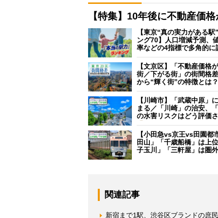
【特集】10年後に不動産価
【東京“真の実力がある駅
ング70】人口増減予測、
率などの4指標で多角的に
【文京区】「不動産価格
街／下がる街」の街間格
から“輝く街”の特徴とは
【川崎市】「武蔵中原」
まる／「川崎」の治安、
の水害リスクはどう評価
【小田急vs京王vs田園都
田山」「千歳船橋」は上
子玉川」「三軒屋」は圏
関連記事
新宿まで1駅、渋谷区ブランドの庶