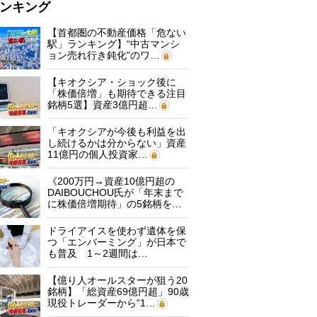
ンキング
【首都圏の不動産価格「危ない
駅」ランキング】“中古マンシ
ョン売れ行き鈍化”のワ…
【キオクシア・ショック後に
「株価倍増」も期待できる注目
銘柄5選】資産3億円超…
「キオクシアが今後も利益を出
し続けるかは分からない」資産
11億円の個人投資家…
《200万円→資産10億円超の
DAIBOUCHOU氏が「年末まで
に株価倍増期待」の5銘柄を…
ドライアイスを使わず遺体を保
つ「エンバーミング」が日本で
も普及 1～2週間は…
【億り人オールスターが狙う20
銘柄】「総資産69億円超」90歳
現役トレーダーから“1…