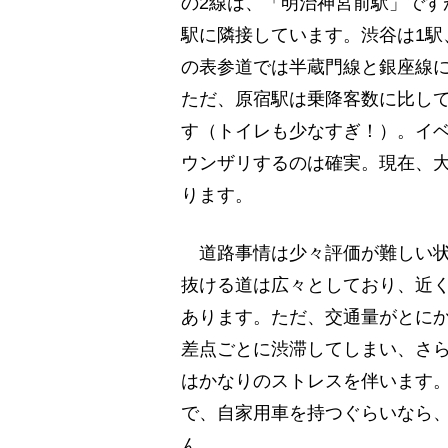
の2線は、「明治神宮前駅」です
駅に隣接しています。渋谷は1駅
の表参道では半蔵門線と銀座線
ただ、原宿駅は乗降客数に比し
す（トイレも少なすぎ！）。イ
ウンザリするのは確実。現在、
ります。
道路事情は少々評価が難しい状
抜ける道は広々としており、近
あります。ただ、交通量がとに
差点ごとに渋滞してしまい、さ
はかなりのストレスを伴います。
で、自家用車を持つぐらいなら
ん。