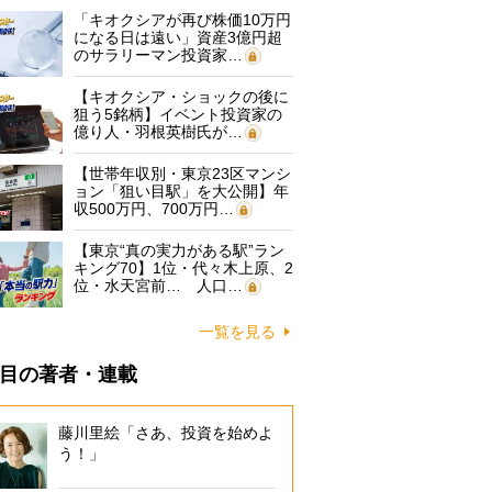
「キオクシアが再び株価10万円
になる日は遠い」資産3億円超
のサラリーマン投資家…
【キオクシア・ショックの後に
狙う5銘柄】イベント投資家の
億り人・羽根英樹氏が…
【世帯年収別・東京23区マンシ
ョン「狙い目駅」を大公開】年
収500万円、700万円…
【東京“真の実力がある駅”ラン
キング70】1位・代々木上原、2
位・水天宮前… 人口…
一覧を見る
目の著者・連載
藤川里絵「さあ、投資を始めよ
う！」