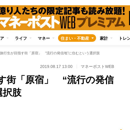
ア
ライフ
マネー
住まい・不動産
家計
トレ
旅行生が目指す街「原宿」 “流行の発信地”に住むという選択肢
2019.08.17 13:00
マネーポストWEB
す街「原宿」 “流行の発信
選択肢
Loaded
:
100.00%
/