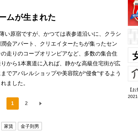
ームが生まれた
は薄い原宿ですが、かつては表参道沿いに、クラシ
同潤会アパート、クリエイターたちが集ったセン
ンの走りのコープオリンピアなど、多数の集合住
りから1本裏道に入れば、静かな高級住宅街が広
までアパレルショップや美容院が“侵食”するよう
まれました。
【お
202
1
2
家賃
金子則男