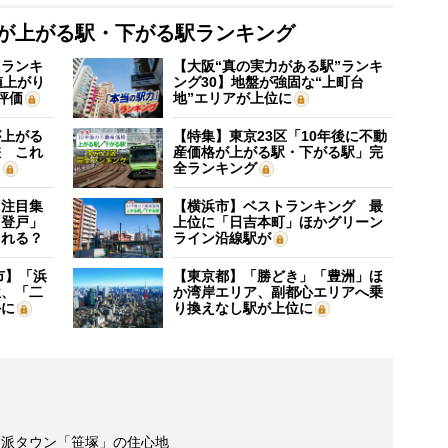
格が上がる駅・下がる駅ランキング
”ランキ
【大阪“真の実力がある駅”ランキ
値上がり
ング30】地盤が強固な“上町台
評価
地”エリアが上位に
が上がる
【特集】東京23区「10年後に不動
差 これ
産価格が上がる駅・下がる駅」完
？
全ランキング
に注目集
【横浜市】ベストランキング 最
「登戸」
上位に「日吉本町」ほかグリーン
される？
ライン沿線駅が
市】「浜
【東京都】「勝どき」「豊洲」ほ
位、「二
か湾岸エリア、副都心エリアへ乗
外に
り換えなし駅が上位に
民派タウン「笹塚」の住心地