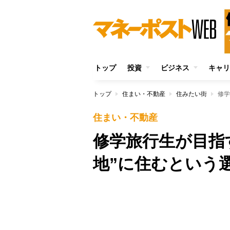
トップ
投資
ビジネス
キャリ
トップ
住まい・不動産
住みたい街
修学
住まい・不動産
修学旅行生が目指
地”に住むという
Unmute