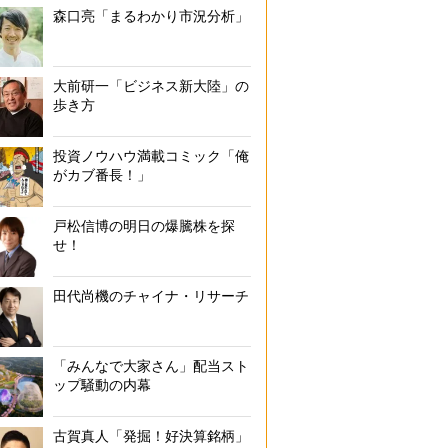
森口亮「まるわかり市況分析」
大前研一「ビジネス新大陸」の
歩き方
投資ノウハウ満載コミック「俺
がカブ番長！」
戸松信博の明日の爆騰株を探
せ！
田代尚機のチャイナ・リサーチ
「みんなで大家さん」配当スト
ップ騒動の内幕
古賀真人「発掘！好決算銘柄」