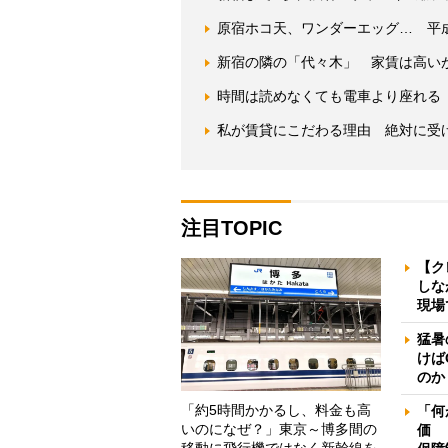
原宿ホコ天、ワンダーエッグ… 平
新宿の隣の「代々木」 家賃は高い
時間は読めなくても電車より座れる
私が賃貸にこだわる理由 絶対に受
注目TOPIC
【ク
しな
現場
猛暑
けば
のか
「約5時間かかるし、料金も高
「何
いのになぜ？」東京～博多間の
価 