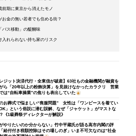
成前期に東京から消えたモノ
がお金の無い若者でも住める街？
「バス移動」の醍醐味
け入れられない持ち家のリスク
レジット決済代行・全東信が破産】63社もの金融機関が融資を
がら「20年以上の粉飾決算」を見抜けなかったカラクリ 営業
では“自転車操業”の焦りも表出していた
のお葬式で悩ましい“喪服問題” 女性は「ワンピースを着てい
OK」という俗説に潜む誤解、なぜ「ジャケット」がマストな
？《1級葬祭ディレクターが解説》
がやりたいのか分からない」竹中平蔵氏が語る高市内閣の評
「給付付き税額控除はその場しのぎ」いま不可欠なのは“社会