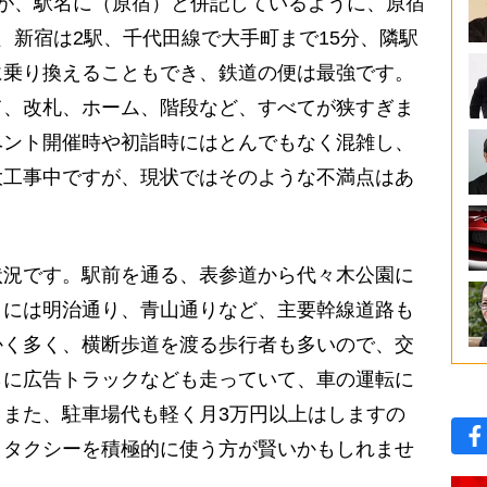
が、駅名に（原宿）と併記しているように、原宿
、新宿は2駅、千代田線で大手町まで15分、隣駅
に乗り換えることもでき、鉄道の便は最強です。
て、改札、ホーム、階段など、すべてが狭すぎま
ベント開催時や初詣時にはとんでもなく混雑し、
大工事中ですが、現状ではそのような不満点はあ
況です。駅前を通る、表参道から代々木公園に
くには明治通り、青山通りなど、主要幹線道路も
かく多く、横断歩道を渡る歩行者も多いので、交
らに広告トラックなども走っていて、車の運転に
また、駐車場代も軽く月3万円以上はしますの
、タクシーを積極的に使う方が賢いかもしれませ