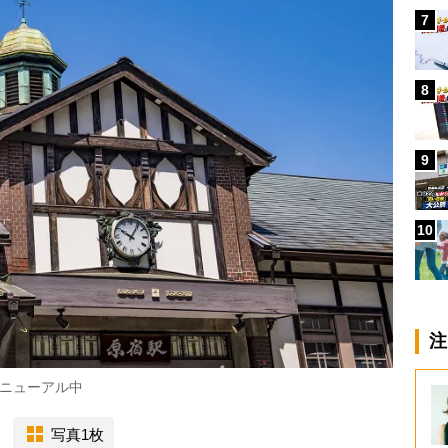
7
8
9
10
注
ニューアル中
写真1枚