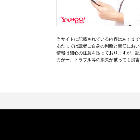
当サイトに記載されている内容はあくまで
あたっては読者ご自身の判断と責任におい
情報は細心の注意を払っておりますが、記
万が一、トラブル等の損失が被っても損害