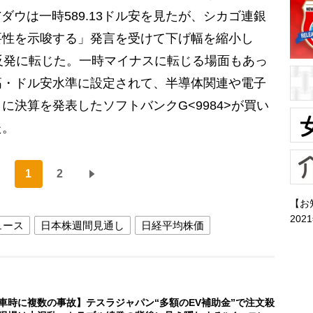
ダウは一時589.13ドル安を見たが、シカゴ連銀
要性を示唆する」発言を受けて下げ幅を縮小し
反発に転じた。一時マイナスに転じる場面もあっ
高・ドル安水準に設定されて、半導体関連や電子
に決算を発表したソフトバンクG<9984>が買い
た。
1
2
【お
202
ュース
日本株週間見通し
日経平均株価
車時に複数の事故】テスラジャパン“多額のEV補助金”で注文殺