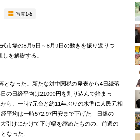
写真1枚
市場の8月5日～8月9日の動きを振り返りつ
見通しを解説する。
落となった。新たな対中関税の発表から4日続落
日の日経平均は21000円を割り込んで始まっ
から、一時7元台と約11年ぶりの水準に人民元相
平均は一時572.97円安まで下げた。日銀の
り大引けにかけて下げ幅を縮めたものの、前週の
トとなった。