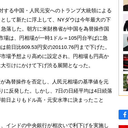
対する中国・人民元安へのトランプ大統領による
として新たに浮上して、NYダウは今年最大の下
安と急落した。朝方に米財務省が中国を為替操作国
市場は、円相場が一時1ドル＝105円台半ばに急
日比609.53円安の20110.76円まで下げた。
が市場予想より高めに設定され、円相場も円高か
は大引けにかけて下げ渋る展開となった。
行が為替操作を否定し、人民元相場の基準値を元
りに反発した。しかし、7日の日経平均は4日続落
が前日よりもドル高・元安水準に決まったこと
、インドの中央銀行が相次いで利下げを実施し