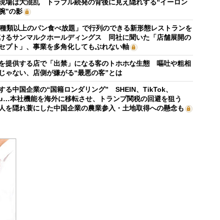
現場は大混乱 トラブル続発の背後に見え隠れする“イーロン
腕”の影
0種類以上のパン食べ放題」で行列のできる新形態レストランを
けるサンマルクホールディングス 同社に聞いた「店舗展開の
セプト」、事業を多角化してもぶれない軸
を提供する店で「出禁」になる客のトホホな生態 嘔吐や粗相
じゃない、店側が嫌がる“最悪の客”とは
する中国企業の“国籍ロンダリング” SHEIN、TikTok、
mu…本社機能を海外に移転させ、トランプ関税の回避を狙う
人を隠れ蓑にした中国企業の農業参入・土地取得への懸念も