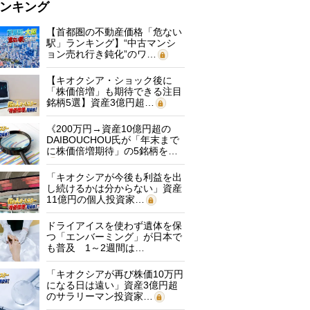
ンキング
【首都圏の不動産価格「危ない
駅」ランキング】“中古マンシ
ョン売れ行き鈍化”のワ…
【キオクシア・ショック後に
「株価倍増」も期待できる注目
銘柄5選】資産3億円超…
《200万円→資産10億円超の
DAIBOUCHOU氏が「年末まで
に株価倍増期待」の5銘柄を…
「キオクシアが今後も利益を出
し続けるかは分からない」資産
11億円の個人投資家…
ドライアイスを使わず遺体を保
つ「エンバーミング」が日本で
も普及 1～2週間は…
「キオクシアが再び株価10万円
になる日は遠い」資産3億円超
のサラリーマン投資家…