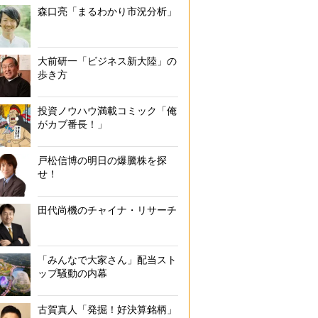
森口亮「まるわかり市況分析」
大前研一「ビジネス新大陸」の
歩き方
投資ノウハウ満載コミック「俺
がカブ番長！」
戸松信博の明日の爆騰株を探
せ！
田代尚機のチャイナ・リサーチ
「みんなで大家さん」配当スト
ップ騒動の内幕
古賀真人「発掘！好決算銘柄」