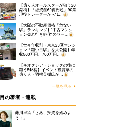
【億り人オールスターが狙う20
銘柄】「総資産69億円超」90歳
現役トレーダーから“1…
【大阪の不動産価格「危ない
駅」ランキング】“中古マンシ
ョン売れ行き鈍化”のワー…
【世帯年収別・東京23区マンシ
ョン「狙い目駅」を大公開】年
収500万円、700万円…
【キオクシア・ショックの後に
狙う5銘柄】イベント投資家の
億り人・羽根英樹氏が…
一覧を見る
目の著者・連載
藤川里絵「さあ、投資を始めよ
う！」