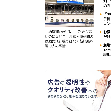
到、
の右
「3
手掛
コン
「約5時間かかるし、料金も高
お酒
いのになぜ？」東京～博多間の
だけ
移動に飛行機ではなく新幹線を
急増
選ぶ人の事情
Te
現地