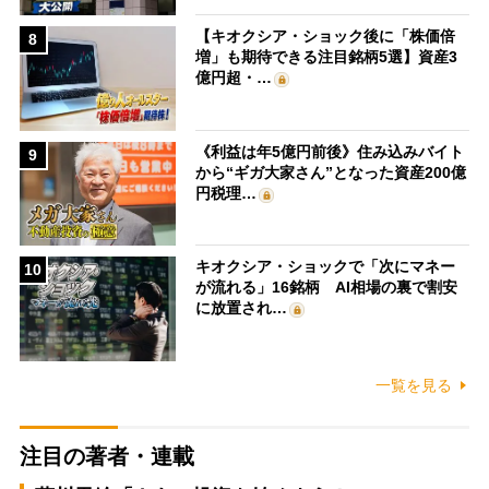
【キオクシア・ショック後に「株価倍
8
増」も期待できる注目銘柄5選】資産3
億円超・…
《利益は年5億円前後》住み込みバイト
9
から“ギガ大家さん”となった資産200億
円税理…
キオクシア・ショックで「次にマネー
10
が流れる」16銘柄 AI相場の裏で割安
に放置され…
一覧を見る
注目の著者・連載