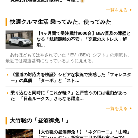
一覧を見る
快適クルマ生活 乗ってみた、使ってみた
【4ヶ月間で受注累計6000台】BEV普及の障壁と
なる「航続距離の不安」「充電のストレス」解
消…
あれほどもてはやされていた「EV（BEV）シフト」の潮流も、
最近では減速基調になっているように見える。…
《雪道の対応力を検証》シビアな状況で実感した「フォレスタ
ー」の真価 「ターボ」と「スト…
乗り込むと同時に「これが軽？」と戸惑うのには理由があっ
た 「日産ルークス」さらなる躍進…
一覧を見る
大竹聡の「昼酒御免！」
【大竹聡の昼酒御免！】「ネグローニ」「山崎」
「マンハッタン」新宿三丁目の隠れ家バーで1…