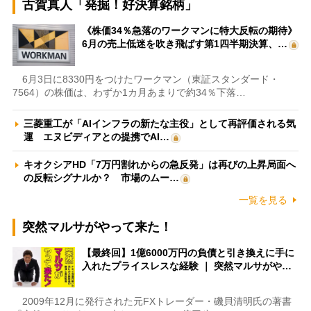
古賀真人「発掘！好決算銘柄」
《株価34％急落のワークマンに特大反転の期待》
6月の売上低迷を吹き飛ばす第1四半期決算、…
6月3日に8330円をつけたワークマン（東証スタンダード・
7564）の株価は、わずか1カ月あまりで約34％下落…
三菱重工が「AIインフラの新たな主役」として再評価される気
運 エヌビディアとの提携でAI…
キオクシアHD「7万円割れからの急反発」は再びの上昇局面へ
の反転シグナルか？ 市場のムー…
一覧を見る
突然マルサがやって来た！
【最終回】1億6000万円の負債と引き換えに手に
入れたプライスレスな経験 ｜ 突然マルサがや…
2009年12月に発行された元FXトレーダー・磯貝清明氏の著書