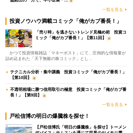
一覧を見る
投資ノウハウ満載コミック「俺がカブ番長！」
「売り時」を逃さないトレンド見極め術 投資コ
ミック「俺がカブ番長！」【第11回】
かつて投資情報雑誌「マネーポスト」にて、圧倒的な情報量が
詰め込まれた「天下無敵の株コミック」とし…
テクニカル分析・集中講義 投資コミック「俺がカブ番長！」
【第10回】
不透明相場に勝つ信用取引の極意 投資コミック「俺がカブ番
長！」【第9回】
一覧を見る
戸松信博の明日の爆騰株を探せ！
【戸松信博氏「明日の爆騰株」を探せ】トーメン
デバイス：サムスンを通じて世界のAIメモリ需