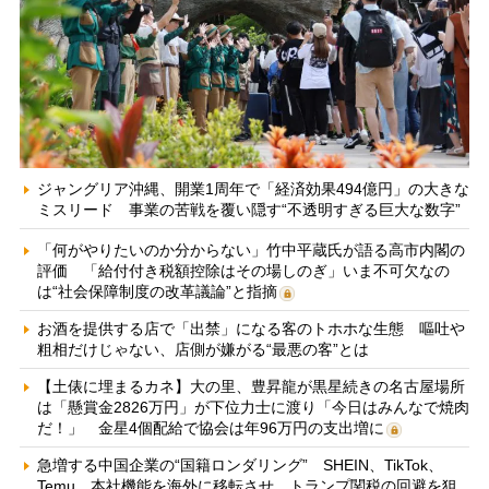
ジャングリア沖縄、開業1周年で「経済効果494億円」の大きな
ミスリード 事業の苦戦を覆い隠す“不透明すぎる巨大な数字”
「何がやりたいのか分からない」竹中平蔵氏が語る高市内閣の
評価 「給付付き税額控除はその場しのぎ」いま不可欠なの
は“社会保障制度の改革議論”と指摘
お酒を提供する店で「出禁」になる客のトホホな生態 嘔吐や
粗相だけじゃない、店側が嫌がる“最悪の客”とは
【土俵に埋まるカネ】大の里、豊昇龍が黒星続きの名古屋場所
は「懸賞金2826万円」が下位力士に渡り「今日はみんなで焼肉
だ！」 金星4個配給で協会は年96万円の支出増に
急増する中国企業の“国籍ロンダリング” SHEIN、TikTok、
Temu…本社機能を海外に移転させ、トランプ関税の回避を狙