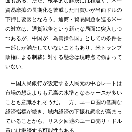
面もある。ただ、根本的な解決には程遠く、米中
貿易摩擦の長期化を警戒した円買いが当面ドルの
下押し要因となろう。通商・貿易問題を巡る米中
の対立は、通貨戦争という新たな局面に突入しつ
つあるが、中国が「為替操作国」としての条件を
一部しか満たしていないこともあり、米トランプ
政権による制裁に対する懸念は現時点で強まって
いない。
中国人民銀行が設定する人民元の中心レートは
市場の想定よりも元高の水準となるケースが多い
ことも意識されそうだ。一方、ユーロ圏の低調な
経済指標が続き、域内経済の下振れ懸念が高まっ
ていることから、リスク回避のユーロ売り・ドル
買いは継続する可能性もある。