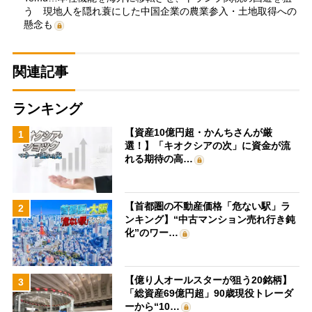
う 現地人を隠れ蓑にした中国企業の農業参入・土地取得への
懸念も
関連記事
ランキング
【資産10億円超・かんちさんが厳
1
選！】「キオクシアの次」に資金が流
れる期待の高…
【首都圏の不動産価格「危ない駅」ラ
2
ンキング】“中古マンション売れ行き鈍
化”のワー…
【億り人オールスターが狙う20銘柄】
3
「総資産69億円超」90歳現役トレーダ
ーから“10…