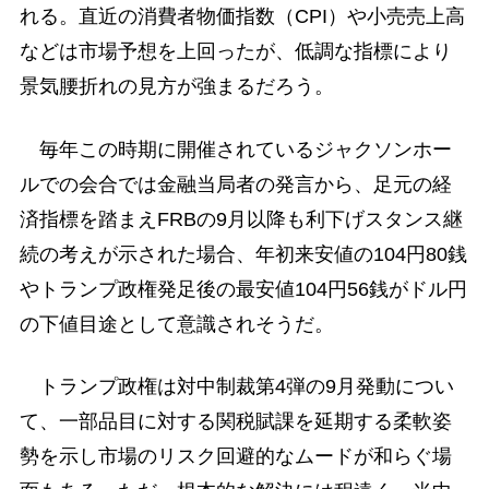
れる。直近の消費者物価指数（CPI）や小売売上高
などは市場予想を上回ったが、低調な指標により
景気腰折れの見方が強まるだろう。
毎年この時期に開催されているジャクソンホー
ルでの会合では金融当局者の発言から、足元の経
済指標を踏まえFRBの9月以降も利下げスタンス継
続の考えが示された場合、年初来安値の104円80銭
やトランプ政権発足後の最安値104円56銭がドル円
の下値目途として意識されそうだ。
トランプ政権は対中制裁第4弾の9月発動につい
て、一部品目に対する関税賦課を延期する柔軟姿
勢を示し市場のリスク回避的なムードが和らぐ場