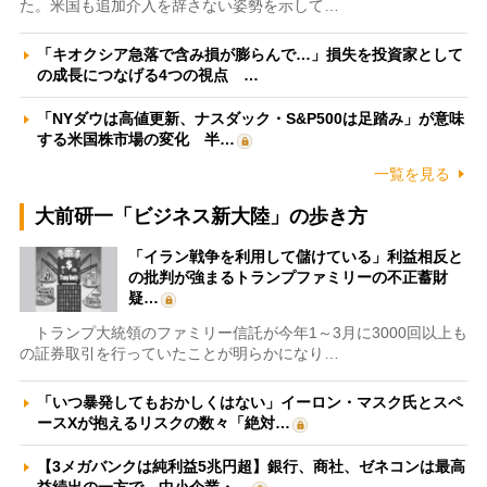
た。米国も追加介入を辞さない姿勢を示して…
「キオクシア急落で含み損が膨らんで…」損失を投資家として
の成長につなげる4つの視点 …
「NYダウは高値更新、ナスダック・S&P500は足踏み」が意味
する米国株市場の変化 半…
一覧を見る
大前研一「ビジネス新大陸」の歩き方
「イラン戦争を利用して儲けている」利益相反と
の批判が強まるトランプファミリーの不正蓄財
疑…
トランプ大統領のファミリー信託が今年1～3月に3000回以上も
の証券取引を行っていたことが明らかになり…
「いつ暴発してもおかしくはない」イーロン・マスク氏とスペ
ースXが抱えるリスクの数々「絶対…
【3メガバンクは純利益5兆円超】銀行、商社、ゼネコンは最高
益続出の一方で、中小企業・…