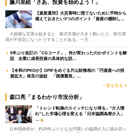
藤川里絵「さあ、投資を始めよう！」
【資産運用】大災害時に慌てないために平時から
備えておきたい3つのポイント「資産の棚卸し…
大規模な災害が起きると、株式市場が大きく動いたり、取引環
境が不安定になったりすることがある。一方…
5年ぶり改訂の「CGコード」、何が変わったのかポイントを解
説 企業に成長投資の具体的な説…
【令和のPKOか】GPIFをめぐる片山財務相の「円資産への投
資拡大」発言の波紋 「国債重視」…
一覧を見る
森口亮「まるわかり市況分析」
「トレンド転換のスイッチになり得る」“介入慣
れ”した市場心理を変える「日米協調為替介入」
…
日米両政府が、約28年ぶりとなる円買いの協調介入に踏み切っ