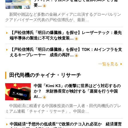
要…
新聞や雑誌など多数の金融メディアに出演するグローバルリン
クアドバイザーズ代表の戸松信博氏が、最新…
【戸松信博氏「明日の爆騰株」を探せ】レーザーテック：最先
端半導体の製造に不可欠な検査装…
【戸松信博氏「明日の爆騰株」を探せ】TDK：AIインフラを支
えるキープレーヤー 成長の再評…
一覧を見る
田代尚機のチャイナ・リサーチ
中国「Kimi K3」の衝撃に世界はどう対応するの
か？ 米財務長官が検討する「蒸留を行う中国
AI…
中国経済に精通する中国株投資の第一人者・田代尚機氏のプレ
ミアム連載「チャイナ・リサーチ」。中国企…
中国経済“予想外の低成長”で政策のテコ入れ必至か 経済運営