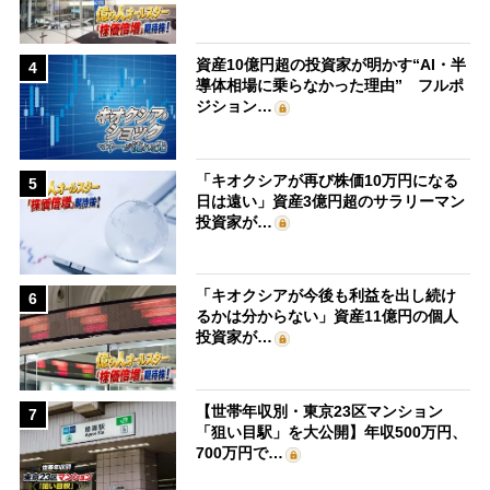
資産10億円超の投資家が明かす“AI・半
4
導体相場に乗らなかった理由” フルポ
ジション…
「キオクシアが再び株価10万円になる
5
日は遠い」資産3億円超のサラリーマン
投資家が…
「キオクシアが今後も利益を出し続け
6
るかは分からない」資産11億円の個人
投資家が…
【世帯年収別・東京23区マンション
7
「狙い目駅」を大公開】年収500万円、
700万円で…