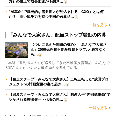
方針の修正で成長加速が予想さ…
“AI革命”で爆発的な需要拡大が見込まれる「CXO」とは何
か？ 高い競争力を持つ中国の医薬品…
一覧を見る
「みんなで大家さん」配当ストップ騒動の内幕
《ついに見えた問題の核心》「みんなで大家さ
ん」2000億円超不動産投資トラブル“異常なく
ら…
本誌『週刊ポスト』が追及してきた不動産投資商品「みんなで
大家さん」がいよいよ最終局面を迎えている…
【独走スクープ・みんなで大家さん】二転三転した“成田プロ
ジェクト”の計画変更の裏で起き…
【追及スクープ・みんなで大家さん】独占入手“内部議事録”で
明かされる柳瀬健一・代表の思…
一覧を見る