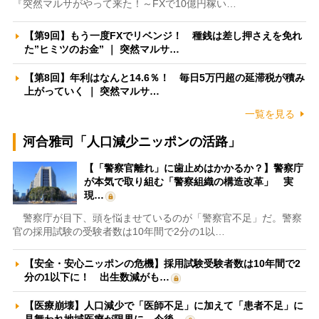
『突然マルサがやって来た！～FXで10億円稼い…
【第9回】もう一度FXでリベンジ！ 種銭は差し押さえを免れ
た”ヒミツのお金” ｜ 突然マルサ…
【第8回】年利はなんと14.6％！ 毎日5万円超の延滞税が積み
上がっていく ｜ 突然マルサ…
一覧を見る
河合雅司「人口減少ニッポンの活路」
【「警察官離れ」に歯止めはかかるか？】警察庁
が本気で取り組む「警察組織の構造改革」 実
現…
警察庁が目下、頭を悩ませているのが「警察官不足」だ。警察
官の採用試験の受験者数は10年間で2分の1以…
【安全・安心ニッポンの危機】採用試験受験者数は10年間で2
分の1以下に！ 出生数減がも…
【医療崩壊】人口減少で「医師不足」に加えて「患者不足」に
見舞われ地域医療が限界に 今後…