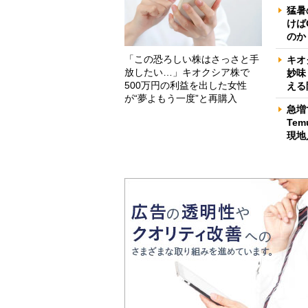
猛暑
けば
のか
「この恐ろしい株はさっさと手
キオ
放したい…」キオクシア株で
妙味
500万円の利益を出した女性
える
が“夢よもう一度”と再購入
急増
Te
現地