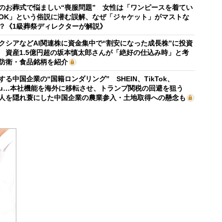
のお葬式で悩ましい“喪服問題” 女性は「ワンピースを着てい
OK」という俗説に潜む誤解、なぜ「ジャケット」がマストな
？《1級葬祭ディレクターが解説》
クシアなどAI関連株に資金集中で“割安になった成長株”に投資
 資産1.5億円超の坂本慎太郎さんが「絶好の仕込み時」と考
防衛・食品銘柄を紹介
する中国企業の“国籍ロンダリング” SHEIN、TikTok、
mu…本社機能を海外に移転させ、トランプ関税の回避を狙う
人を隠れ蓑にした中国企業の農業参入・土地取得への懸念も