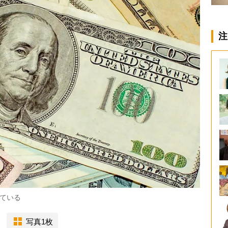
注
れている
写真1枚