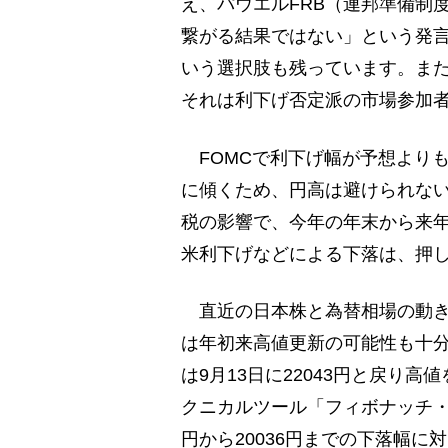
え、パウエルFRB（連邦準備制
繋がる結果ではない」という発言
いう選択肢も残っています。また
それは利下げ否定派の市場参加
FOMCで利下げ幅が予想よりも
に傾くため、円高は避けられない
税の影響で、今年の年末から来
米利下げなどによる下落は、押
直近の日本株と為替相場の動き
は年初来高値更新の可能性も十分
は9月13日に22043円と戻り
クニカルツール「フィボナッチ・
円から20036円までの下落幅に