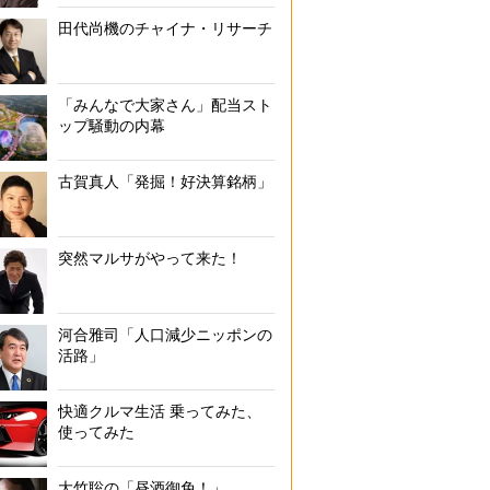
田代尚機のチャイナ・リサーチ
「みんなで大家さん」配当スト
ップ騒動の内幕
古賀真人「発掘！好決算銘柄」
突然マルサがやって来た！
河合雅司「人口減少ニッポンの
活路」
快適クルマ生活 乗ってみた、
使ってみた
大竹聡の「昼酒御免！」