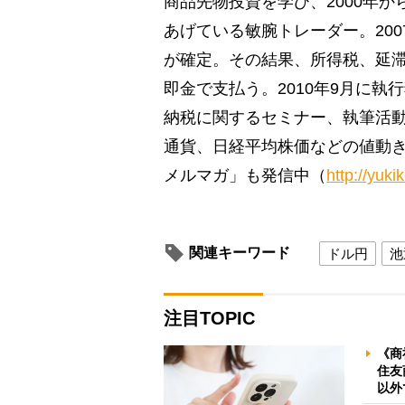
商品先物投資を学び、2000年か
あげている敏腕トレーダー。20
が確定。その結果、所得税、延滞
即金で支払う。2010年9月に
納税に関するセミナー、執筆活
通貨、日経平均株価などの値動
メルマガ」も発信中（
http://yukik
関連キーワード
ドル円
池
注目TOPIC
《商
住友
以外