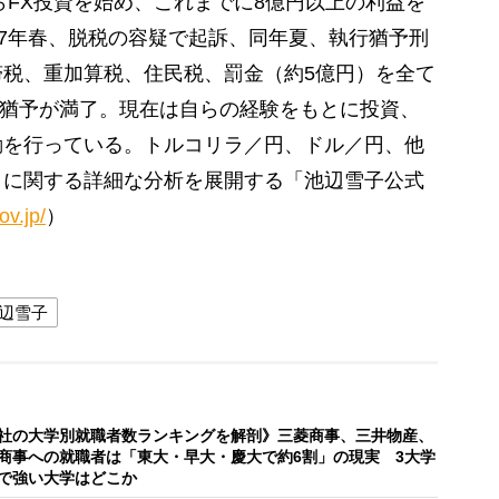
らFX投資を始め、これまでに8億円以上の利益を
07年春、脱税の容疑で起訴、同年夏、執行猶予刑
税、重加算税、住民税、罰金（約5億円）を全て
執行猶予が満了。現在は自らの経験をもとに投資、
動を行っている。トルコリラ／円、ドル／円、他
きに関する詳細な分析を展開する「池辺雪子公式
ov.jp/
）
辺雪子
社の大学別就職者数ランキングを解剖》三菱商事、三井物産、
商事への就職者は「東大・早大・慶大で約6割」の現実 3大学
で強い大学はどこか