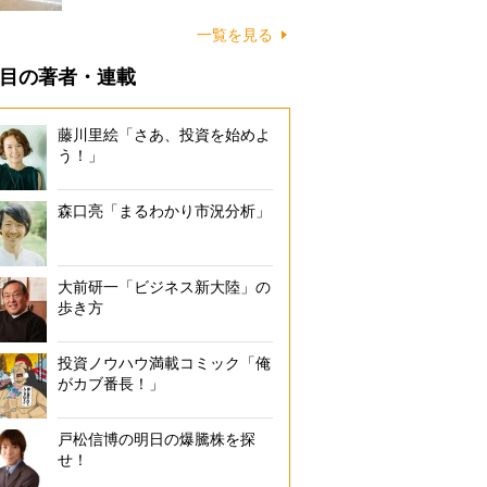
に…
一覧を見る
目の著者・連載
藤川里絵「さあ、投資を始めよ
う！」
森口亮「まるわかり市況分析」
大前研一「ビジネス新大陸」の
歩き方
投資ノウハウ満載コミック「俺
がカブ番長！」
戸松信博の明日の爆騰株を探
せ！