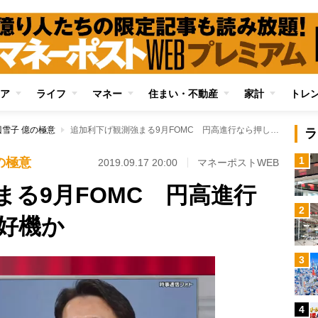
ア
ライフ
マネー
住まい・不動産
家計
トレ
雪子 億の極意
追加利下げ観測強まる9月FOMC 円高進行なら押し目買いの好機か
ラ
1
の極意
2019.09.17 20:00
マネーポストWEB
まる9月FOMC 円高進行
2
好機か
3
4