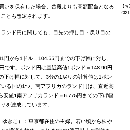
の買いを保有した場合、普段よりも高額配当となる
【お
202
ることも想定されます。
ランド円に関しても、目先の押し目・戻り目の
1円から1ドル＝104.55円までの下げ幅に対し、
48円です。ポンド円は直近高値1ポンド＝148.90円
までの下げ幅に対して、3分の1戻りの計算値は1ポン
している国の1つ、南アフリカのランド円は、直近高
ら安値1南アフリカランド＝6.775円までの下げ幅
戻りを達成しています。
けべ・ゆきこ）：東京都在住の主婦。若い頃から株や