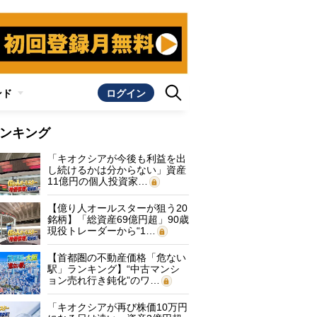
ンド
ログイン
ンキング
「キオクシアが今後も利益を出
し続けるかは分からない」資産
11億円の個人投資家…
【億り人オールスターが狙う20
銘柄】「総資産69億円超」90歳
現役トレーダーから“1…
【首都圏の不動産価格「危ない
駅」ランキング】“中古マンシ
ョン売れ行き鈍化”のワ…
「キオクシアが再び株価10万円