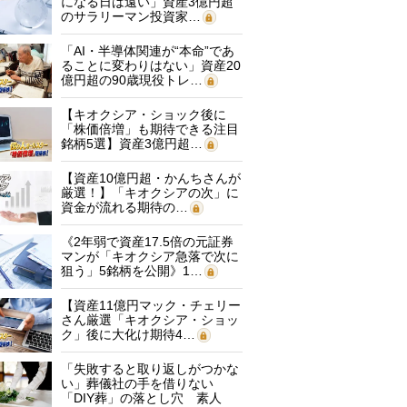
になる日は遠い」資産3億円超
のサラリーマン投資家…
「AI・半導体関連が“本命”であ
ることに変わりはない」資産20
億円超の90歳現役トレ…
【キオクシア・ショック後に
「株価倍増」も期待できる注目
銘柄5選】資産3億円超…
【資産10億円超・かんちさんが
厳選！】「キオクシアの次」に
資金が流れる期待の…
《2年弱で資産17.5倍の元証券
マンが「キオクシア急落で次に
狙う」5銘柄を公開》1…
【資産11億円マック・チェリー
さん厳選「キオクシア・ショッ
ク」後に大化け期待4…
「失敗すると取り返しがつかな
い」葬儀社の手を借りない
「DIY葬」の落とし穴 素人