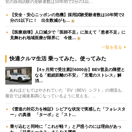
官の採用試験の受験者数は10年間で2分の1以…
【安全・安心ニッポンの危機】採用試験受験者数は10年間で2
分の1以下に！ 出生数減がも…
【医療崩壊】人口減少で「医師不足」に加えて「患者不足」に
見舞われ地域医療が限界に 今後…
一覧を見る
快適クルマ生活 乗ってみた、使ってみた
【4ヶ月間で受注累計6000台】BEV普及の障壁と
なる「航続距離の不安」「充電のストレス」解
消…
あれほどもてはやされていた「EV（BEV）シフト」の潮流も、
最近では減速基調になっているように見える。…
《雪道の対応力を検証》シビアな状況で実感した「フォレスタ
ー」の真価 「ターボ」と「スト…
乗り込むと同時に「これが軽？」と戸惑うのには理由があっ
た 「日産ルークス」さらなる躍進…