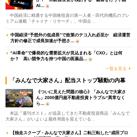
AI…
中国経済に精通する中国株投資の第一人者・田代尚機氏のプレ
ミアム連載「チャイナ・リサーチ」。中国企…
中国経済“予想外の低成長”で政策のテコ入れ必至か 経済運営
方針の修正で成長加速が予想さ…
“AI革命”で爆発的な需要拡大が見込まれる「CXO」とは何
か？ 高い競争力を持つ中国の医薬品…
一覧を見る
「みんなで大家さん」配当ストップ騒動の内幕
《ついに見えた問題の核心》「みんなで大家さ
ん」2000億円超不動産投資トラブル“異常なく
ら…
本誌『週刊ポスト』が追及してきた不動産投資商品「みんなで
大家さん」がいよいよ最終局面を迎えている…
【独走スクープ・みんなで大家さん】二転三転した“成田プロ