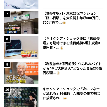
【世帯年収別・東京23区マンション
7
「狙い目駅」を大公開】年収500万円、
700万円で…
【キオクシア・ショック後に「株価倍
8
増」も期待できる注目銘柄5選】資産3
億円超・…
《利益は年5億円前後》住み込みバイト
9
から“ギガ大家さん”となった資産200億
円税理…
キオクシア・ショックで「次にマネー
10
が流れる」16銘柄 AI相場の裏で割安
に放置され…