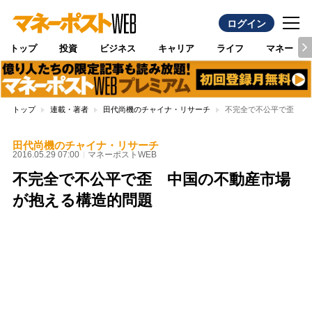
ログイン
トップ
投資
ビジネス
キャリア
ライフ
マネー
トップ
連載・著者
田代尚機のチャイナ・リサーチ
不完全で不公平で歪 中
田代尚機のチャイナ・リサーチ
2016.05.29 07:00
マネーポストWEB
不完全で不公平で歪 中国の不動産市場
が抱える構造的問題
Loaded
:
100.00%
/
Unmute