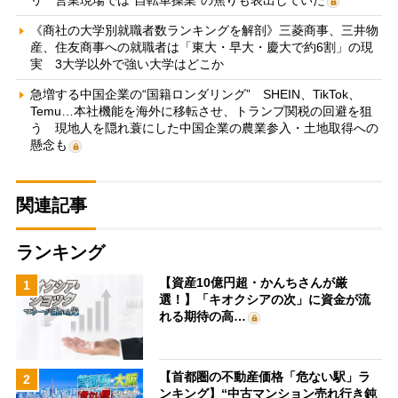
リ 営業現場では“自転車操業”の焦りも表出していた
《商社の大学別就職者数ランキングを解剖》三菱商事、三井物
産、住友商事への就職者は「東大・早大・慶大で約6割」の現
実 3大学以外で強い大学はどこか
急増する中国企業の“国籍ロンダリング” SHEIN、TikTok、
Temu…本社機能を海外に移転させ、トランプ関税の回避を狙
う 現地人を隠れ蓑にした中国企業の農業参入・土地取得への
懸念も
関連記事
ランキング
【資産10億円超・かんちさんが厳
1
選！】「キオクシアの次」に資金が流
れる期待の高…
【首都圏の不動産価格「危ない駅」ラ
2
ンキング】“中古マンション売れ行き鈍