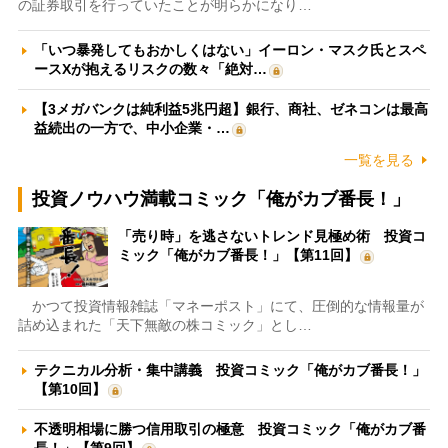
の証券取引を行っていたことが明らかになり…
「いつ暴発してもおかしくはない」イーロン・マスク氏とスペ
ースXが抱えるリスクの数々「絶対…
【3メガバンクは純利益5兆円超】銀行、商社、ゼネコンは最高
益続出の一方で、中小企業・…
一覧を見る
投資ノウハウ満載コミック「俺がカブ番長！」
「売り時」を逃さないトレンド見極め術 投資コ
ミック「俺がカブ番長！」【第11回】
かつて投資情報雑誌「マネーポスト」にて、圧倒的な情報量が
詰め込まれた「天下無敵の株コミック」とし…
テクニカル分析・集中講義 投資コミック「俺がカブ番長！」
【第10回】
不透明相場に勝つ信用取引の極意 投資コミック「俺がカブ番
長！」【第9回】