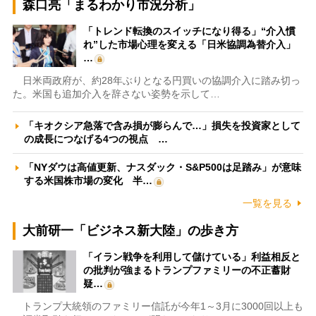
森口亮「まるわかり市況分析」
「トレンド転換のスイッチになり得る」“介入慣
れ”した市場心理を変える「日米協調為替介入」
…
日米両政府が、約28年ぶりとなる円買いの協調介入に踏み切っ
た。米国も追加介入を辞さない姿勢を示して…
「キオクシア急落で含み損が膨らんで…」損失を投資家として
の成長につなげる4つの視点 …
「NYダウは高値更新、ナスダック・S&P500は足踏み」が意味
する米国株市場の変化 半…
一覧を見る
大前研一「ビジネス新大陸」の歩き方
「イラン戦争を利用して儲けている」利益相反と
の批判が強まるトランプファミリーの不正蓄財
疑…
トランプ大統領のファミリー信託が今年1～3月に3000回以上も