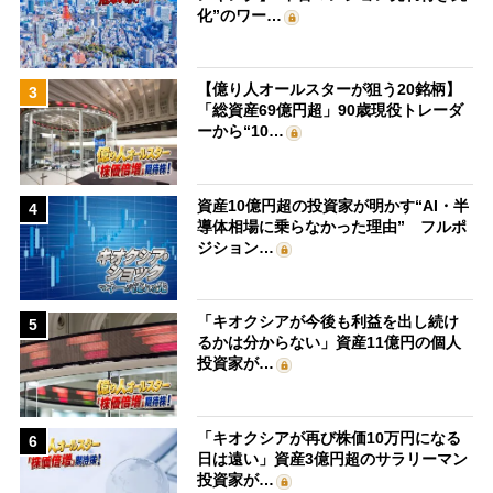
化”のワー…
【億り人オールスターが狙う20銘柄】
3
「総資産69億円超」90歳現役トレーダ
ーから“10…
資産10億円超の投資家が明かす“AI・半
4
導体相場に乗らなかった理由” フルポ
ジション…
「キオクシアが今後も利益を出し続け
5
るかは分からない」資産11億円の個人
投資家が…
「キオクシアが再び株価10万円になる
6
日は遠い」資産3億円超のサラリーマン
投資家が…