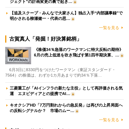
ジェクト”の計画変更の裏で起き…
【追及スクープ・みんなで大家さん】独占入手“内部議事録”で
明かされる柳瀬健一・代表の思…
一覧を見る
古賀真人「発掘！好決算銘柄」
《株価34％急落のワークマンに特大反転の期待》
6月の売上低迷を吹き飛ばす第1四半期決算、…
6月3日に8330円をつけたワークマン（東証スタンダード・
7564）の株価は、わずか1カ月あまりで約34％下落…
三菱重工が「AIインフラの新たな主役」として再評価される気
運 エヌビディアとの提携でAI…
キオクシアHD「7万円割れからの急反発」は再びの上昇局面へ
の反転シグナルか？ 市場のムー…
一覧を見る