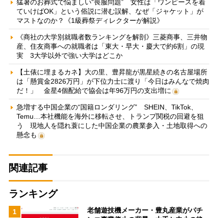
猛暑のお葬式で悩ましい“喪服問題” 女性は「ワンピースを着
ていけばOK」という俗説に潜む誤解、なぜ「ジャケット」が
マストなのか？《1級葬祭ディレクターが解説》
《商社の大学別就職者数ランキングを解剖》三菱商事、三井物
産、住友商事への就職者は「東大・早大・慶大で約6割」の現
実 3大学以外で強い大学はどこか
【土俵に埋まるカネ】大の里、豊昇龍が黒星続きの名古屋場所
は「懸賞金2826万円」が下位力士に渡り「今日はみんなで焼肉
だ！」 金星4個配給で協会は年96万円の支出増に
急増する中国企業の“国籍ロンダリング” SHEIN、TikTok、
Temu…本社機能を海外に移転させ、トランプ関税の回避を狙
う 現地人を隠れ蓑にした中国企業の農業参入・土地取得への
懸念も
関連記事
ランキング
老舗遊技機メーカー・豊丸産業がパチ
1