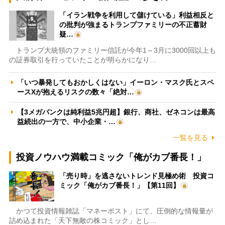
「イラン戦争を利用して儲けている」利益相反と
の批判が強まるトランプファミリーの不正蓄財
疑…
トランプ大統領のファミリー信託が今年1～3月に3000回以上も
の証券取引を行っていたことが明らかになり…
「いつ暴発してもおかしくはない」イーロン・マスク氏とスペ
ースXが抱えるリスクの数々「絶対…
【3メガバンクは純利益5兆円超】銀行、商社、ゼネコンは最高
益続出の一方で、中小企業・…
一覧を見る
投資ノウハウ満載コミック「俺がカブ番長！」
「売り時」を逃さないトレンド見極め術 投資コ
ミック「俺がカブ番長！」【第11回】
かつて投資情報雑誌「マネーポスト」にて、圧倒的な情報量が
詰め込まれた「天下無敵の株コミック」とし…