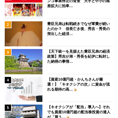
ンコ事業停止の背景 大手と中小の格
差拡大に拍車…
豊臣兄弟は転戦続きでなぜ軍費が続い
2
たのか？ 信長亡き後、秀吉・秀長の
突出した経済…
【天下統一を見据えた豊臣兄弟の経済
3
政策】秀吉が弟・秀長を紀伊に転封し
た納得の事情…
【資産10億円超・かんちさんが厳
4
選！】「キオクシアの次」に資金が流
れる期待の高…
【キオクシアが「配当」導入へ】それ
5
でも資産10億円超の配当株投資の達人
が「買う…