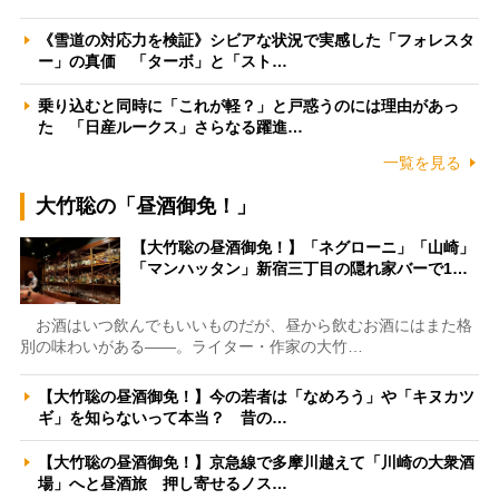
《雪道の対応力を検証》シビアな状況で実感した「フォレスタ
ー」の真価 「ターボ」と「スト…
乗り込むと同時に「これが軽？」と戸惑うのには理由があっ
た 「日産ルークス」さらなる躍進…
一覧を見る
大竹聡の「昼酒御免！」
【大竹聡の昼酒御免！】「ネグローニ」「山崎」
「マンハッタン」新宿三丁目の隠れ家バーで1…
お酒はいつ飲んでもいいものだが、昼から飲むお酒にはまた格
別の味わいがある――。ライター・作家の大竹…
【大竹聡の昼酒御免！】今の若者は「なめろう」や「キヌカツ
ギ」を知らないって本当？ 昔の…
【大竹聡の昼酒御免！】京急線で多摩川越えて「川崎の大衆酒
場」へと昼酒旅 押し寄せるノス…