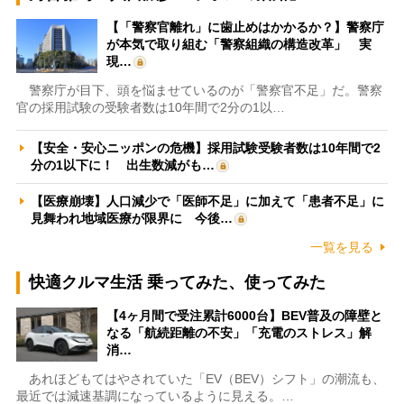
【「警察官離れ」に歯止めはかかるか？】警察庁
が本気で取り組む「警察組織の構造改革」 実
現…
警察庁が目下、頭を悩ませているのが「警察官不足」だ。警察
官の採用試験の受験者数は10年間で2分の1以…
【安全・安心ニッポンの危機】採用試験受験者数は10年間で2
分の1以下に！ 出生数減がも…
【医療崩壊】人口減少で「医師不足」に加えて「患者不足」に
見舞われ地域医療が限界に 今後…
一覧を見る
快適クルマ生活 乗ってみた、使ってみた
【4ヶ月間で受注累計6000台】BEV普及の障壁と
なる「航続距離の不安」「充電のストレス」解
消…
あれほどもてはやされていた「EV（BEV）シフト」の潮流も、
最近では減速基調になっているように見える。…