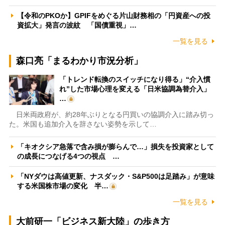
【令和のPKOか】GPIFをめぐる片山財務相の「円資産への投
資拡大」発言の波紋 「国債重視」…
一覧を見る
森口亮「まるわかり市況分析」
「トレンド転換のスイッチになり得る」“介入慣
れ”した市場心理を変える「日米協調為替介入」
…
日米両政府が、約28年ぶりとなる円買いの協調介入に踏み切っ
た。米国も追加介入を辞さない姿勢を示して…
「キオクシア急落で含み損が膨らんで…」損失を投資家として
の成長につなげる4つの視点 …
「NYダウは高値更新、ナスダック・S&P500は足踏み」が意味
する米国株市場の変化 半…
一覧を見る
大前研一「ビジネス新大陸」の歩き方