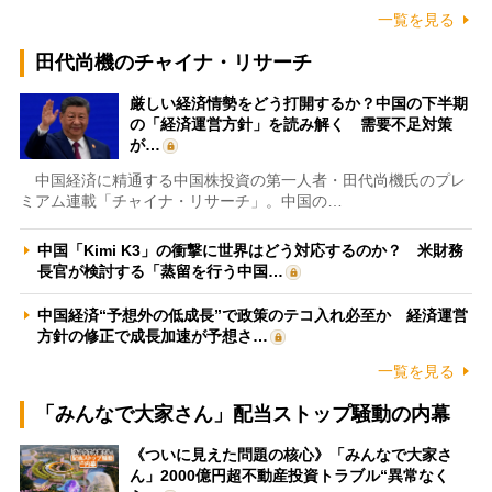
一覧を見る
田代尚機のチャイナ・リサーチ
厳しい経済情勢をどう打開するか？中国の下半期
の「経済運営方針」を読み解く 需要不足対策
が…
中国経済に精通する中国株投資の第一人者・田代尚機氏のプレ
ミアム連載「チャイナ・リサーチ」。中国の…
中国「Kimi K3」の衝撃に世界はどう対応するのか？ 米財務
長官が検討する「蒸留を行う中国…
中国経済“予想外の低成長”で政策のテコ入れ必至か 経済運営
方針の修正で成長加速が予想さ…
一覧を見る
「みんなで大家さん」配当ストップ騒動の内幕
《ついに見えた問題の核心》「みんなで大家さ
ん」2000億円超不動産投資トラブル“異常なく