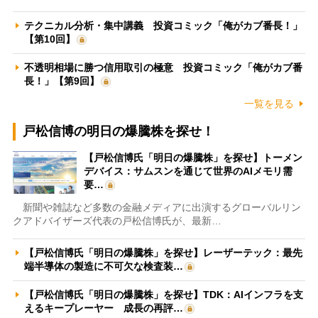
テクニカル分析・集中講義 投資コミック「俺がカブ番長！」
【第10回】
不透明相場に勝つ信用取引の極意 投資コミック「俺がカブ番
長！」【第9回】
一覧を見る
戸松信博の明日の爆騰株を探せ！
【戸松信博氏「明日の爆騰株」を探せ】トーメン
デバイス：サムスンを通じて世界のAIメモリ需
要…
新聞や雑誌など多数の金融メディアに出演するグローバルリン
クアドバイザーズ代表の戸松信博氏が、最新…
【戸松信博氏「明日の爆騰株」を探せ】レーザーテック：最先
端半導体の製造に不可欠な検査装…
【戸松信博氏「明日の爆騰株」を探せ】TDK：AIインフラを支
えるキープレーヤー 成長の再評…