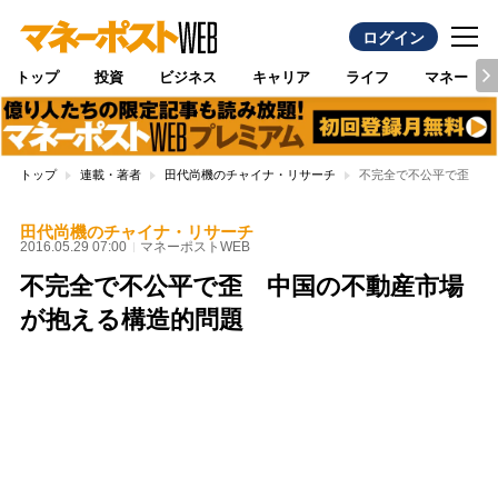
ログイン
トップ
投資
ビジネス
キャリア
ライフ
マネー
トップ
連載・著者
田代尚機のチャイナ・リサーチ
不完全で不公平で歪 中
田代尚機のチャイナ・リサーチ
2016.05.29 07:00
マネーポストWEB
不完全で不公平で歪 中国の不動産市場
が抱える構造的問題
Loaded
:
96.26%
/
Unmute