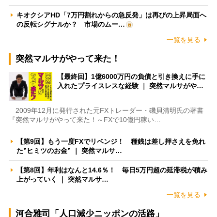
キオクシアHD「7万円割れからの急反発」は再びの上昇局面へ
の反転シグナルか？ 市場のムー…
一覧を見る
突然マルサがやって来た！
【最終回】1億6000万円の負債と引き換えに手に
入れたプライスレスな経験 ｜ 突然マルサがや…
2009年12月に発行された元FXトレーダー・磯貝清明氏の著書
『突然マルサがやって来た！～FXで10億円稼い…
【第9回】もう一度FXでリベンジ！ 種銭は差し押さえを免れ
た”ヒミツのお金” ｜ 突然マルサ…
【第8回】年利はなんと14.6％！ 毎日5万円超の延滞税が積み
上がっていく ｜ 突然マルサ…
一覧を見る
河合雅司「人口減少ニッポンの活路」