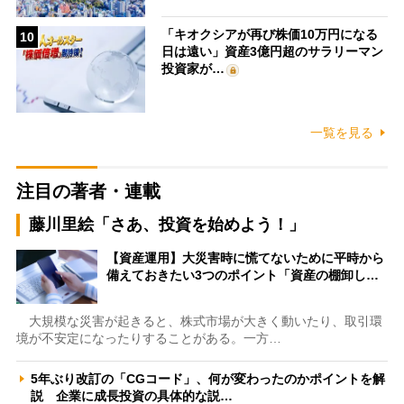
「キオクシアが再び株価10万円になる
10
日は遠い」資産3億円超のサラリーマン
投資家が…
一覧を見る
注目の著者・連載
藤川里絵「さあ、投資を始めよう！」
【資産運用】大災害時に慌てないために平時から
備えておきたい3つのポイント「資産の棚卸し…
大規模な災害が起きると、株式市場が大きく動いたり、取引環
境が不安定になったりすることがある。一方…
5年ぶり改訂の「CGコード」、何が変わったのかポイントを解
説 企業に成長投資の具体的な説…