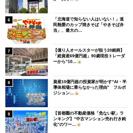
「北海道で知らない人はいない！」道
6
民熱愛のカップ焼きそば「やきそば弁
当」、最大の…
【億り人オールスターが狙う20銘柄】
7
「総資産69億円超」90歳現役トレーダ
ーから“10…
資産10億円超の投資家が明かす“AI・半
8
導体相場に乗らなかった理由” フルポ
ジション…
【首都圏の不動産価格「危ない駅」ラ
9
ンキング】“中古マンション売れ行き鈍
化”のワー…