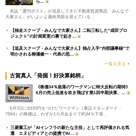
ら…
本誌『週刊ポスト』が追及してきた不動産投資商品「みんなで
大家さん」がいよいよ最終局面を迎えている…
【独走スクープ・みんなで大家さん】二転三転した“成田プロ
ジェクト”の計画変更の裏で起き…
【追及スクープ・みんなで大家さん】独占入手“内部議事録”で
明かされる柳瀬健一・代表の思…
一覧を見る
古賀真人「発掘！好決算銘柄」
《株価34％急落のワークマンに特大反転の期待》
6月の売上低迷を吹き飛ばす第1四半期決算、…
6月3日に8330円をつけたワークマン（東証スタンダード・
7564）の株価は、わずか1カ月あまりで約34％下落…
三菱重工が「AIインフラの新たな主役」として再評価される気
運 エヌビディアとの提携でAI…