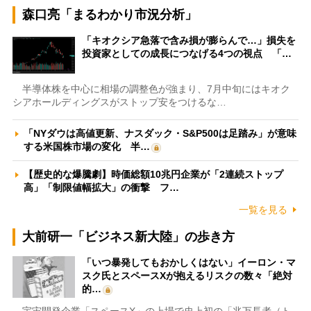
森口亮「まるわかり市況分析」
「キオクシア急落で含み損が膨らんで…」損失を
投資家としての成長につなげる4つの視点 「…
半導体株を中心に相場の調整色が強まり、7月中旬にはキオク
シアホールディングスがストップ安をつけるな…
「NYダウは高値更新、ナスダック・S&P500は足踏み」が意味
する米国株市場の変化 半…
【歴史的な爆騰劇】時価総額10兆円企業が「2連続ストップ
高」「制限値幅拡大」の衝撃 フ…
一覧を見る
大前研一「ビジネス新大陸」の歩き方
「いつ暴発してもおかしくはない」イーロン・マ
スク氏とスペースXが抱えるリスクの数々「絶対
的…