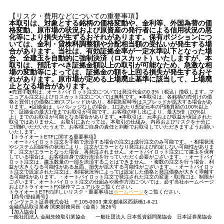
【リスク・費用などについての重要事項】
本取引は、対象とする銘柄の価格変動や、金利等、外国為替の価
格変動、原市場の状況および原資産の発行者による信用状況の悪
化等により損失が生ずるおそれがあります。保有ポジションにつ
いては、金利・貸株料調整額や分配相当額の受払いが発生する場
合があります。当社は、有効証拠金率が一定水準以下となった場
合、全建玉を自動的に強制決済（ロスカット）いたしますが、本
取引は、預託すべき証拠金額以上の取引が可能なため、急激な相
場の変動等によっては、証拠金の額を上回る損失が発生するおそ
れがあります。原市場が定める上場廃止基準に該当して、上場廃
止となる場合があります。
●売買手数料は、オートパイロット注文については発注代金の0.3%（税込）徴収します。マ
ニュアル注文およびロスカット注文については無料です。●本取引は、各銘柄の売付けの価
格と買付けの価格に差(スプレッド)があり、相場急変時等はスプレッドが拡大する場合があ
ります。●証拠金は、レバレッジなしの場合、1口あたり想定元本の円換算額の100%以上
で、証拠金の最大1倍までお取引が可能です。お客様の申し出により、最大5倍（20%以
上）までのお取引が可能となる場合があります。●本取引は、元本および収益が保証された
取引ではありません。 お取引にあたっては、本取引の仕組み、内容およびリスクを十分に
ご理解いただいたうえで、お客様ご自身の責任と判断でお取引していただきますようお願い
いたします。
【トライオートETFに関する重要事項】
・オートパイロット注文を手動で決済する場合の注文は成行注文のみ可能です。・相場状況
やシステム回線等の状況により、注文がエラーとなり発注および約定しない可能性がありま
す。注文がエラーとなった場合、再発注されません。オートパイロット注文にて建玉を保有
している場合は、お客様自身で成行決済を行っていただく必要がございます。・オートパイ
ロット注文は、建玉数量の一部を決済することはできません。・複数の注文を行う場合、利
益が大きくなる可能性がある反面、損失が拡大する可能性がございます。・オートパイロッ
ト注文で設定された注文は、相場状況等によっては設定した価格と発注価格が大きく乖離す
る可能性があります。・オートパイロット注文で発注された注文の変更・取消には、制限が
ございます。オートパイロット注文の仕組みや操作方法については、必ず当社ホームページ
およびトライオートFX操作マニュアルをご覧ください。
トライオートETFの詳しいリスク・重要事項は
ホームページ
をご覧ください。
【商号/登録番号】
インヴァスト証券株式会社 〒105-0003 東京都港区西新橋1-6-21
金融商品取引業者 関東財務局長（金商）第26号
【加入協会】
一般社団法人 金融先物取引業協会 一般社団法人 日本投資顧問業協会 日本証券業協会