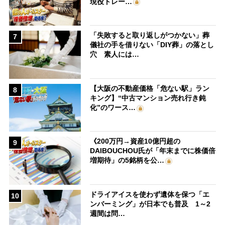
現役トレー…
「失敗すると取り返しがつかない」葬
7
儀社の手を借りない「DIY葬」の落とし
穴 素人には…
【大阪の不動産価格「危ない駅」ラン
8
キング】“中古マンション売れ行き鈍
化”のワース…
《200万円→資産10億円超の
9
DAIBOUCHOU氏が「年末までに株価倍
増期待」の5銘柄を公…
ドライアイスを使わず遺体を保つ「エ
10
ンバーミング」が日本でも普及 1～2
週間は問…