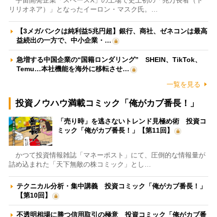
宇宙開発企業「スペースX」の上場で史上初の「兆万長者（ト
リリオネア）」となったイーロン・マスク氏。…
【3メガバンクは純利益5兆円超】銀行、商社、ゼネコンは最高
益続出の一方で、中小企業・…
急増する中国企業の“国籍ロンダリング” SHEIN、TikTok、
Temu…本社機能を海外に移転させ…
一覧を見る
投資ノウハウ満載コミック「俺がカブ番長！」
「売り時」を逃さないトレンド見極め術 投資コ
ミック「俺がカブ番長！」【第11回】
かつて投資情報雑誌「マネーポスト」にて、圧倒的な情報量が
詰め込まれた「天下無敵の株コミック」とし…
テクニカル分析・集中講義 投資コミック「俺がカブ番長！」
【第10回】
不透明相場に勝つ信用取引の極意 投資コミック「俺がカブ番