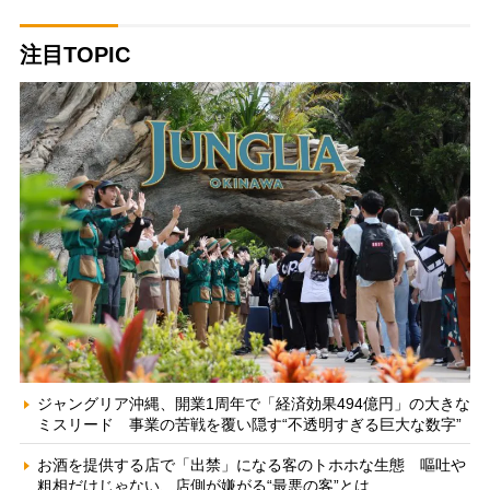
注目TOPIC
ジャングリア沖縄、開業1周年で「経済効果494億円」の大きな
ミスリード 事業の苦戦を覆い隠す“不透明すぎる巨大な数字”
お酒を提供する店で「出禁」になる客のトホホな生態 嘔吐や
粗相だけじゃない、店側が嫌がる“最悪の客”とは