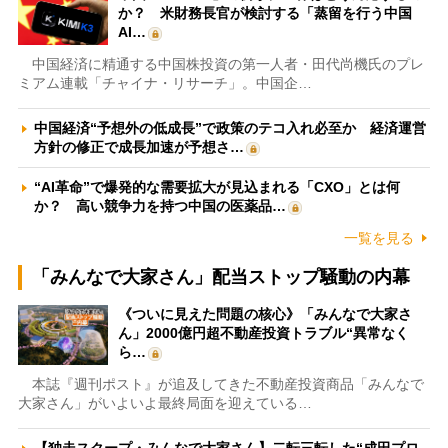
か？ 米財務長官が検討する「蒸留を行う中国
AI…
中国経済に精通する中国株投資の第一人者・田代尚機氏のプレ
ミアム連載「チャイナ・リサーチ」。中国企…
中国経済“予想外の低成長”で政策のテコ入れ必至か 経済運営
方針の修正で成長加速が予想さ…
“AI革命”で爆発的な需要拡大が見込まれる「CXO」とは何
か？ 高い競争力を持つ中国の医薬品…
一覧を見る
「みんなで大家さん」配当ストップ騒動の内幕
《ついに見えた問題の核心》「みんなで大家さ
ん」2000億円超不動産投資トラブル“異常なく
ら…
本誌『週刊ポスト』が追及してきた不動産投資商品「みんなで
大家さん」がいよいよ最終局面を迎えている…