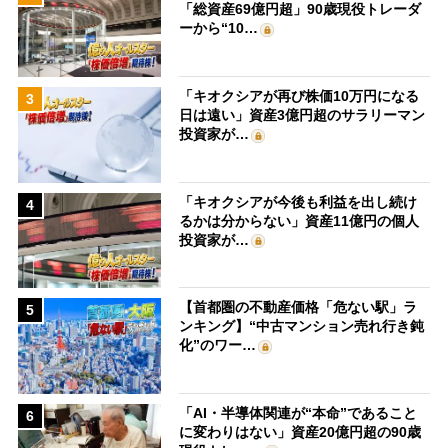
「総資産69億円超」90歳現役トレーダ
ーから“10…
「キオクシアが再び株価10万円になる
3
日は遠い」資産3億円超のサラリーマン
投資家が…
「キオクシアが今後も利益を出し続け
4
るかは分からない」資産11億円の個人
投資家が…
【首都圏の不動産価格「危ない駅」ラ
5
ンキング】“中古マンション売れ行き鈍
化”のワー…
「AI・半導体関連が“本命”であること
6
に変わりはない」資産20億円超の90歳