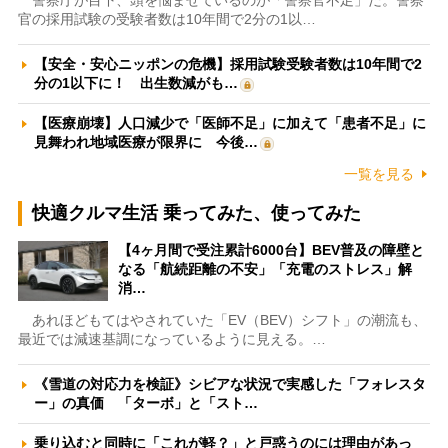
警察庁が目下、頭を悩ませているのが「警察官不足」だ。警察
官の採用試験の受験者数は10年間で2分の1以…
【安全・安心ニッポンの危機】採用試験受験者数は10年間で2
分の1以下に！ 出生数減がも…
【医療崩壊】人口減少で「医師不足」に加えて「患者不足」に
見舞われ地域医療が限界に 今後…
一覧を見る
快適クルマ生活 乗ってみた、使ってみた
【4ヶ月間で受注累計6000台】BEV普及の障壁と
なる「航続距離の不安」「充電のストレス」解
消…
あれほどもてはやされていた「EV（BEV）シフト」の潮流も、
最近では減速基調になっているように見える。…
《雪道の対応力を検証》シビアな状況で実感した「フォレスタ
ー」の真価 「ターボ」と「スト…
乗り込むと同時に「これが軽？」と戸惑うのには理由があっ