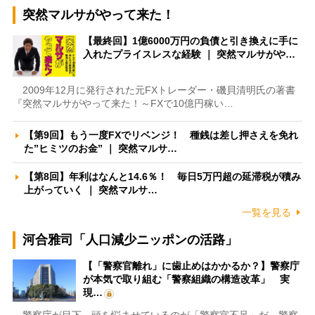
突然マルサがやって来た！
【最終回】1億6000万円の負債と引き換えに手に
入れたプライスレスな経験 ｜ 突然マルサがや…
2009年12月に発行された元FXトレーダー・磯貝清明氏の著書
『突然マルサがやって来た！～FXで10億円稼い…
【第9回】もう一度FXでリベンジ！ 種銭は差し押さえを免れ
た”ヒミツのお金” ｜ 突然マルサ…
【第8回】年利はなんと14.6％！ 毎日5万円超の延滞税が積み
上がっていく ｜ 突然マルサ…
一覧を見る
河合雅司「人口減少ニッポンの活路」
【「警察官離れ」に歯止めはかかるか？】警察庁
が本気で取り組む「警察組織の構造改革」 実
現…