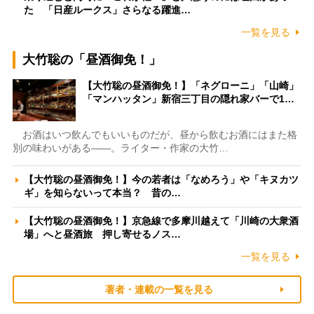
た 「日産ルークス」さらなる躍進…
一覧を見る
大竹聡の「昼酒御免！」
【大竹聡の昼酒御免！】「ネグローニ」「山崎」
「マンハッタン」新宿三丁目の隠れ家バーで1…
お酒はいつ飲んでもいいものだが、昼から飲むお酒にはまた格
別の味わいがある――。ライター・作家の大竹…
【大竹聡の昼酒御免！】今の若者は「なめろう」や「キヌカツ
ギ」を知らないって本当？ 昔の…
【大竹聡の昼酒御免！】京急線で多摩川越えて「川崎の大衆酒
場」へと昼酒旅 押し寄せるノス…
一覧を見る
著者・連載の一覧を見る