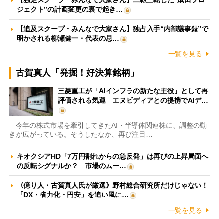
【独走スクープ・みんなで大家さん】二転三転した“成田プロ
ジェクト”の計画変更の裏で起き…
【追及スクープ・みんなで大家さん】独占入手“内部議事録”で
明かされる柳瀬健一・代表の思…
一覧を見る
古賀真人「発掘！好決算銘柄」
三菱重工が「AIインフラの新たな主役」として再
評価される気運 エヌビディアとの提携でAIデ…
今年の株式市場を牽引してきたAI・半導体関連株に、調整の動
きが広がっている。そうしたなか、再び注目…
キオクシアHD「7万円割れからの急反発」は再びの上昇局面へ
の反転シグナルか？ 市場のムー…
《億り人・古賀真人氏が厳選》野村総合研究所だけじゃない！
「DX・省力化・円安」を追い風に…
一覧を見る