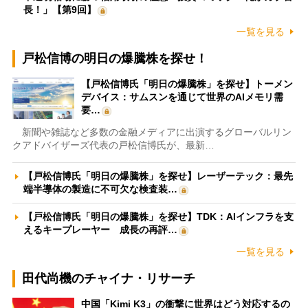
長！」【第9回】
一覧を見る
戸松信博の明日の爆騰株を探せ！
【戸松信博氏「明日の爆騰株」を探せ】トーメン
デバイス：サムスンを通じて世界のAIメモリ需
要…
新聞や雑誌など多数の金融メディアに出演するグローバルリン
クアドバイザーズ代表の戸松信博氏が、最新…
【戸松信博氏「明日の爆騰株」を探せ】レーザーテック：最先
端半導体の製造に不可欠な検査装…
【戸松信博氏「明日の爆騰株」を探せ】TDK：AIインフラを支
えるキープレーヤー 成長の再評…
一覧を見る
田代尚機のチャイナ・リサーチ
中国「Kimi K3」の衝撃に世界はどう対応するの