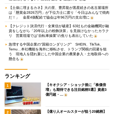
【土俵に埋まるカネ】大の里、豊昇龍が黒星続きの名古屋場所
は「懸賞金2826万円」が下位力士に渡り「今日はみんなで焼肉
だ！」 金星4個配給で協会は年96万円の支出増に
【クレジット決済代行・全東信が破産】63社もの金融機関が融
資をしながら「20年以上の粉飾決算」を見抜けなかったカラク
リ 営業現場では“自転車操業”の焦りも表出していた
急増する中国企業の“国籍ロンダリング” SHEIN、TikTok、
Temu…本社機能を海外に移転させ、トランプ関税の回避を狙
う 現地人を隠れ蓑にした中国企業の農業参入・土地取得への
懸念も
ランキング
【キオクシア・ショック後に「株価倍
1
増」も期待できる注目銘柄5選】資産3
億円超・…
【億り人オールスターが狙う20銘柄】
2