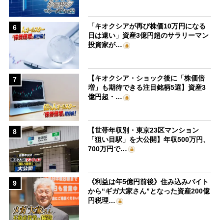
「キオクシアが再び株価10万円になる
6
日は遠い」資産3億円超のサラリーマン
投資家が…
【キオクシア・ショック後に「株価倍
7
増」も期待できる注目銘柄5選】資産3
億円超・…
【世帯年収別・東京23区マンション
8
「狙い目駅」を大公開】年収500万円、
700万円で…
《利益は年5億円前後》住み込みバイト
9
から“ギガ大家さん”となった資産200億
円税理…