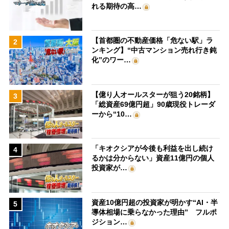
れる期待の高…
【首都圏の不動産価格「危ない駅」ラ
2
ンキング】“中古マンション売れ行き鈍
化”のワー…
【億り人オールスターが狙う20銘柄】
3
「総資産69億円超」90歳現役トレーダ
ーから“10…
「キオクシアが今後も利益を出し続け
4
るかは分からない」資産11億円の個人
投資家が…
資産10億円超の投資家が明かす“AI・半
5
導体相場に乗らなかった理由” フルポ
ジション…