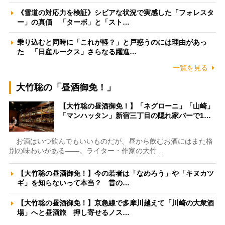
《雪道の対応力を検証》シビアな状況で実感した「フォレスタ
ー」の真価 「ターボ」と「スト…
乗り込むと同時に「これが軽？」と戸惑うのには理由があっ
た 「日産ルークス」さらなる躍進…
一覧を見る
大竹聡の「昼酒御免！」
【大竹聡の昼酒御免！】「ネグローニ」「山崎」
「マンハッタン」新宿三丁目の隠れ家バーで1…
お酒はいつ飲んでもいいものだが、昼から飲むお酒にはまた格
別の味わいがある――。ライター・作家の大竹…
【大竹聡の昼酒御免！】今の若者は「なめろう」や「キヌカツ
ギ」を知らないって本当？ 昔の…
【大竹聡の昼酒御免！】京急線で多摩川越えて「川崎の大衆酒
場」へと昼酒旅 押し寄せるノス…