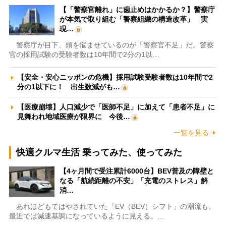
【「警察官離れ」に歯止めはかかるか？】警察庁
が本気で取り組む「警察組織の構造改革」 実
現…
警察庁が目下、頭を悩ませているのが「警察官不足」だ。警察
官の採用試験の受験者数は10年間で2分の1以…
【安全・安心ニッポンの危機】採用試験受験者数は10年間で2
分の1以下に！ 出生数減がも…
【医療崩壊】人口減少で「医師不足」に加えて「患者不足」に
見舞われ地域医療が限界に 今後…
一覧を見る
快適クルマ生活 乗ってみた、使ってみた
【4ヶ月間で受注累計6000台】BEV普及の障壁と
なる「航続距離の不安」「充電のストレス」解
消…
あれほどもてはやされていた「EV（BEV）シフト」の潮流も、
最近では減速基調になっているように見える。…