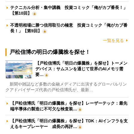
テクニカル分析・集中講義 投資コミック「俺がカブ番長！」
【第10回】
不透明相場に勝つ信用取引の極意 投資コミック「俺がカブ番
長！」【第9回】
一覧を見る
戸松信博の明日の爆騰株を探せ！
【戸松信博氏「明日の爆騰株」を探せ】トーメン
デバイス：サムスンを通じて世界のAIメモリ需
要…
新聞や雑誌など多数の金融メディアに出演するグローバルリン
クアドバイザーズ代表の戸松信博氏が、最新…
【戸松信博氏「明日の爆騰株」を探せ】レーザーテック：最先
端半導体の製造に不可欠な検査装…
【戸松信博氏「明日の爆騰株」を探せ】TDK：AIインフラを支
えるキープレーヤー 成長の再評…