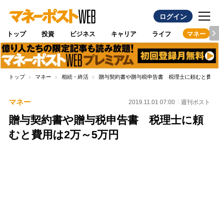
ログイン
トップ
投資
ビジネス
キャリア
ライフ
マネー
トップ
マネー
相続・終活
贈与契約書や贈与税申告書 税理士に頼むと費用は
マネー
2019.11.01 07:00
週刊ポスト
贈与契約書や贈与税申告書 税理士に頼
むと費用は2万～5万円
Loaded
:
97.13%
/
Unmute