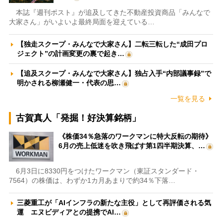
本誌『週刊ポスト』が追及してきた不動産投資商品「みんなで
大家さん」がいよいよ最終局面を迎えている…
【独走スクープ・みんなで大家さん】二転三転した“成田プロ
ジェクト”の計画変更の裏で起き…
【追及スクープ・みんなで大家さん】独占入手“内部議事録”で
明かされる柳瀬健一・代表の思…
一覧を見る
古賀真人「発掘！好決算銘柄」
《株価34％急落のワークマンに特大反転の期待》
6月の売上低迷を吹き飛ばす第1四半期決算、…
6月3日に8330円をつけたワークマン（東証スタンダード・
7564）の株価は、わずか1カ月あまりで約34％下落…
三菱重工が「AIインフラの新たな主役」として再評価される気
運 エヌビディアとの提携でAI…