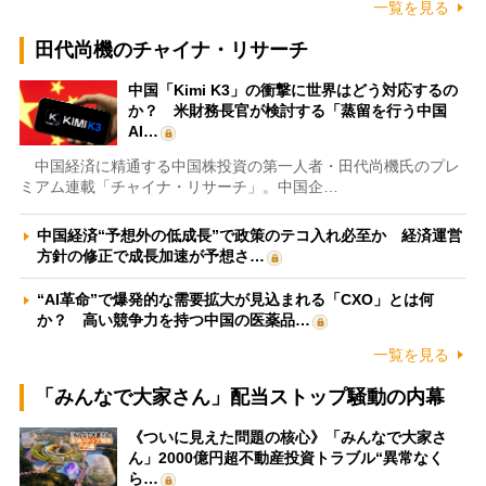
一覧を見る
田代尚機のチャイナ・リサーチ
中国「Kimi K3」の衝撃に世界はどう対応するの
か？ 米財務長官が検討する「蒸留を行う中国
AI…
中国経済に精通する中国株投資の第一人者・田代尚機氏のプレ
ミアム連載「チャイナ・リサーチ」。中国企…
中国経済“予想外の低成長”で政策のテコ入れ必至か 経済運営
方針の修正で成長加速が予想さ…
“AI革命”で爆発的な需要拡大が見込まれる「CXO」とは何
か？ 高い競争力を持つ中国の医薬品…
一覧を見る
「みんなで大家さん」配当ストップ騒動の内幕
《ついに見えた問題の核心》「みんなで大家さ
ん」2000億円超不動産投資トラブル“異常なく
ら…