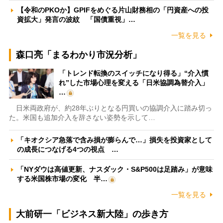
【令和のPKOか】GPIFをめぐる片山財務相の「円資産への投
資拡大」発言の波紋 「国債重視」…
一覧を見る
森口亮「まるわかり市況分析」
「トレンド転換のスイッチになり得る」“介入慣
れ”した市場心理を変える「日米協調為替介入」
…
日米両政府が、約28年ぶりとなる円買いの協調介入に踏み切っ
た。米国も追加介入を辞さない姿勢を示して…
「キオクシア急落で含み損が膨らんで…」損失を投資家として
の成長につなげる4つの視点 …
「NYダウは高値更新、ナスダック・S&P500は足踏み」が意味
する米国株市場の変化 半…
一覧を見る
大前研一「ビジネス新大陸」の歩き方