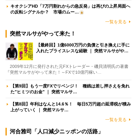
キオクシアHD「7万円割れからの急反発」は再びの上昇局面へ
の反転シグナルか？ 市場のムー…
一覧を見る
突然マルサがやって来た！
【最終回】1億6000万円の負債と引き換えに手に
入れたプライスレスな経験 ｜ 突然マルサがや…
2009年12月に発行された元FXトレーダー・磯貝清明氏の著書
『突然マルサがやって来た！～FXで10億円稼い…
【第9回】もう一度FXでリベンジ！ 種銭は差し押さえを免れ
た”ヒミツのお金” ｜ 突然マルサ…
【第8回】年利はなんと14.6％！ 毎日5万円超の延滞税が積み
上がっていく ｜ 突然マルサ…
一覧を見る
河合雅司「人口減少ニッポンの活路」