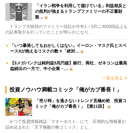
「イラン戦争を利用して儲けている」利益相反と
の批判が強まるトランプファミリーの不正蓄財
疑…
トランプ大統領のファミリー信託が今年1～3月に3000回以上も
の証券取引を行っていたことが明らかになり…
「いつ暴発してもおかしくはない」イーロン・マスク氏とスペ
ースXが抱えるリスクの数々「絶対…
【3メガバンクは純利益5兆円超】銀行、商社、ゼネコンは最高
益続出の一方で、中小企業・…
一覧を見る
投資ノウハウ満載コミック「俺がカブ番長！」
「売り時」を逃さないトレンド見極め術 投資コ
ミック「俺がカブ番長！」【第11回】
かつて投資情報雑誌「マネーポスト」にて、圧倒的な情報量が
詰め込まれた「天下無敵の株コミック」とし…