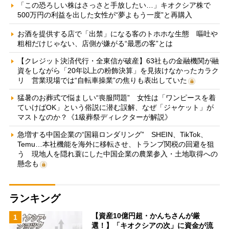
「この恐ろしい株はさっさと手放したい…」キオクシア株で
500万円の利益を出した女性が“夢よもう一度”と再購入
お酒を提供する店で「出禁」になる客のトホホな生態 嘔吐や
粗相だけじゃない、店側が嫌がる“最悪の客”とは
【クレジット決済代行・全東信が破産】63社もの金融機関が融
資をしながら「20年以上の粉飾決算」を見抜けなかったカラク
リ 営業現場では“自転車操業”の焦りも表出していた
猛暑のお葬式で悩ましい“喪服問題” 女性は「ワンピースを着
ていけばOK」という俗説に潜む誤解、なぜ「ジャケット」が
マストなのか？《1級葬祭ディレクターが解説》
急増する中国企業の“国籍ロンダリング” SHEIN、TikTok、
Temu…本社機能を海外に移転させ、トランプ関税の回避を狙
う 現地人を隠れ蓑にした中国企業の農業参入・土地取得への
懸念も
ランキング
【資産10億円超・かんちさんが厳
1
選！】「キオクシアの次」に資金が流