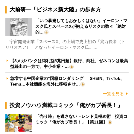
大前研一「ビジネス新大陸」の歩き方
「いつ暴発してもおかしくはない」イーロン・マ
スク氏とスペースXが抱えるリスクの数々「絶対
的…
宇宙開発企業「スペースX」の上場で史上初の「兆万長者（ト
リリオネア）」となったイーロン・マスク氏。…
【3メガバンクは純利益5兆円超】銀行、商社、ゼネコンは最高
益続出の一方で、中小企業・…
急増する中国企業の“国籍ロンダリング” SHEIN、TikTok、
Temu…本社機能を海外に移転させ…
一覧を見る
投資ノウハウ満載コミック「俺がカブ番長！」
「売り時」を逃さないトレンド見極め術 投資コ
ミック「俺がカブ番長！」【第11回】