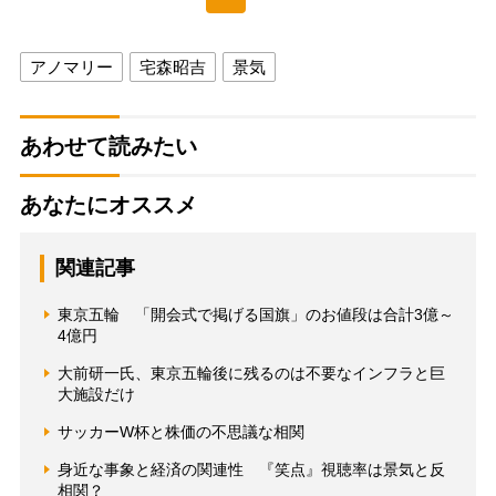
アノマリー
宅森昭吉
景気
あわせて読みたい
あなたにオススメ
関連記事
東京五輪 「開会式で掲げる国旗」のお値段は合計3億～
4億円
大前研一氏、東京五輪後に残るのは不要なインフラと巨
大施設だけ
サッカーW杯と株価の不思議な相関
身近な事象と経済の関連性 『笑点』視聴率は景気と反
相関？