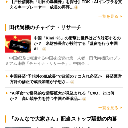
【戸松信博氏「明日の爆騰株」を探せ】TDK：AIインフラを支
えるキープレーヤー 成長の再評…
一覧を見る
田代尚機のチャイナ・リサーチ
中国「Kimi K3」の衝撃に世界はどう対応するの
か？ 米財務長官が検討する「蒸留を行う中国
AI…
中国経済に精通する中国株投資の第一人者・田代尚機氏のプレ
ミアム連載「チャイナ・リサーチ」。中国企…
中国経済“予想外の低成長”で政策のテコ入れ必至か 経済運営
方針の修正で成長加速が予想さ…
“AI革命”で爆発的な需要拡大が見込まれる「CXO」とは何
か？ 高い競争力を持つ中国の医薬品…
一覧を見る
「みんなで大家さん」配当ストップ騒動の内幕