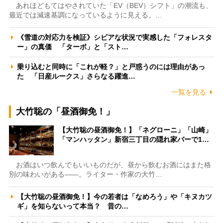
あれほどもてはやされていた「EV（BEV）シフト」の潮流も、
最近では減速基調になっているように見える。…
《雪道の対応力を検証》シビアな状況で実感した「フォレスタ
ー」の真価 「ターボ」と「スト…
乗り込むと同時に「これが軽？」と戸惑うのには理由があっ
た 「日産ルークス」さらなる躍進…
一覧を見る
大竹聡の「昼酒御免！」
【大竹聡の昼酒御免！】「ネグローニ」「山崎」
「マンハッタン」新宿三丁目の隠れ家バーで1…
お酒はいつ飲んでもいいものだが、昼から飲むお酒にはまた格
別の味わいがある――。ライター・作家の大竹…
【大竹聡の昼酒御免！】今の若者は「なめろう」や「キヌカツ
ギ」を知らないって本当？ 昔の…