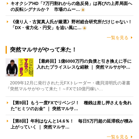
キオクシアHD「7万円割れからの急反発」は再びの上昇局面へ
の反転シグナルか？ 市場のムー…
《億り人・古賀真人氏が厳選》野村総合研究所だけじゃない！
「DX・省力化・円安」を追い風に…
一覧を見る
突然マルサがやって来た！
【最終回】1億6000万円の負債と引き換えに手に
入れたプライスレスな経験 ｜ 突然マルサがや…
2009年12月に発行された元FXトレーダー・磯貝清明氏の著書
『突然マルサがやって来た！～FXで10億円稼い…
【第9回】もう一度FXでリベンジ！ 種銭は差し押さえを免れ
た”ヒミツのお金” ｜ 突然マルサ…
【第8回】年利はなんと14.6％！ 毎日5万円超の延滞税が積み
上がっていく ｜ 突然マルサ…
一覧を見る