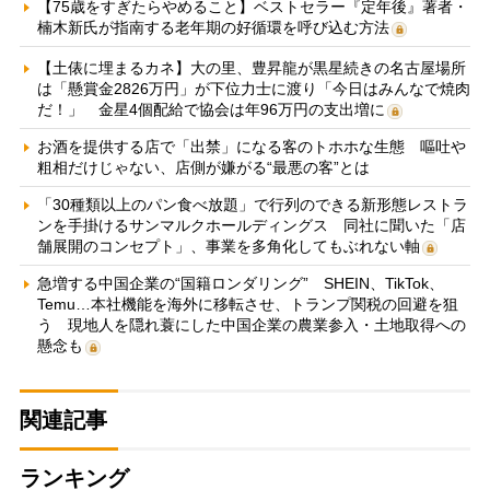
【75歳をすぎたらやめること】ベストセラー『定年後』著者・
楠木新氏が指南する老年期の好循環を呼び込む方法
【土俵に埋まるカネ】大の里、豊昇龍が黒星続きの名古屋場所
は「懸賞金2826万円」が下位力士に渡り「今日はみんなで焼肉
だ！」 金星4個配給で協会は年96万円の支出増に
お酒を提供する店で「出禁」になる客のトホホな生態 嘔吐や
粗相だけじゃない、店側が嫌がる“最悪の客”とは
「30種類以上のパン食べ放題」で行列のできる新形態レストラ
ンを手掛けるサンマルクホールディングス 同社に聞いた「店
舗展開のコンセプト」、事業を多角化してもぶれない軸
急増する中国企業の“国籍ロンダリング” SHEIN、TikTok、
Temu…本社機能を海外に移転させ、トランプ関税の回避を狙
う 現地人を隠れ蓑にした中国企業の農業参入・土地取得への
懸念も
関連記事
ランキング