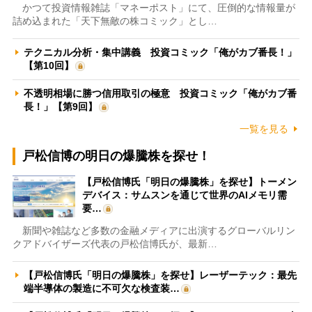
かつて投資情報雑誌「マネーポスト」にて、圧倒的な情報量が
詰め込まれた「天下無敵の株コミック」とし…
テクニカル分析・集中講義 投資コミック「俺がカブ番長！」
【第10回】
不透明相場に勝つ信用取引の極意 投資コミック「俺がカブ番
長！」【第9回】
一覧を見る
戸松信博の明日の爆騰株を探せ！
【戸松信博氏「明日の爆騰株」を探せ】トーメン
デバイス：サムスンを通じて世界のAIメモリ需
要…
新聞や雑誌など多数の金融メディアに出演するグローバルリン
クアドバイザーズ代表の戸松信博氏が、最新…
【戸松信博氏「明日の爆騰株」を探せ】レーザーテック：最先
端半導体の製造に不可欠な検査装…