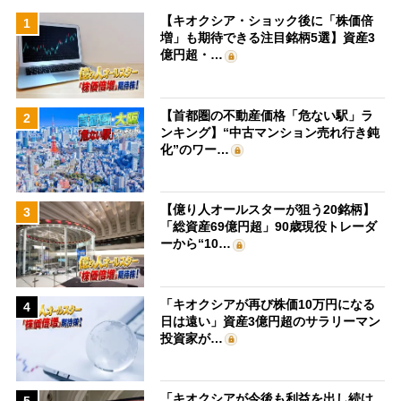
【キオクシア・ショック後に「株価倍
1
増」も期待できる注目銘柄5選】資産3
億円超・…
【首都圏の不動産価格「危ない駅」ラ
2
ンキング】“中古マンション売れ行き鈍
化”のワー…
【億り人オールスターが狙う20銘柄】
3
「総資産69億円超」90歳現役トレーダ
ーから“10…
「キオクシアが再び株価10万円になる
4
日は遠い」資産3億円超のサラリーマン
投資家が…
「キオクシアが今後も利益を出し続け