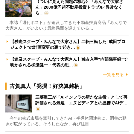
《ついに見えた問題の核心》「みんなで大家さ
ん」2000億円超不動産投資トラブル“異常なく
ら…
本誌『週刊ポスト』が追及してきた不動産投資商品「みんなで
大家さん」がいよいよ最終局面を迎えている…
【独走スクープ・みんなで大家さん】二転三転した“成田プロ
ジェクト”の計画変更の裏で起き…
【追及スクープ・みんなで大家さん】独占入手“内部議事録”で
明かされる柳瀬健一・代表の思…
一覧を見る
古賀真人「発掘！好決算銘柄」
三菱重工が「AIインフラの新たな主役」として再
評価される気運 エヌビディアとの提携でAIデ…
今年の株式市場を牽引してきたAI・半導体関連株に、調整の動
きが広がっている。そうしたなか、再び注目…