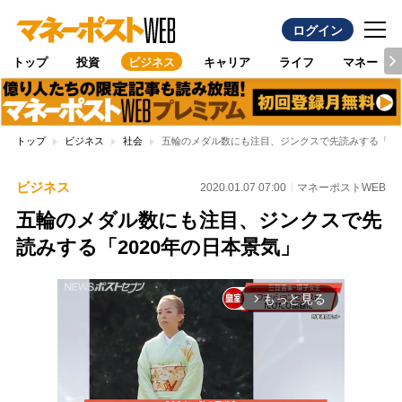
ログイン
トップ
投資
ビジネス
キャリア
ライフ
マネー
トップ
ビジネス
社会
五輪のメダル数にも注目、ジンクスで先読みする「20
ビジネス
2020.01.07 07:00
マネーポストWEB
五輪のメダル数にも注目、ジンクスで先
読みする「2020年の日本景気」
もっと見る
arrow_forward_ios