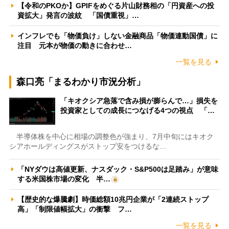
【令和のPKOか】GPIFをめぐる片山財務相の「円資産への投
資拡大」発言の波紋 「国債重視」…
インフレでも「物価負け」しない金融商品「物価連動国債」に
注目 元本が物価の動きに合わせ…
一覧を見る
森口亮「まるわかり市況分析」
「キオクシア急落で含み損が膨らんで…」損失を
投資家としての成長につなげる4つの視点 「…
半導体株を中心に相場の調整色が強まり、7月中旬にはキオク
シアホールディングスがストップ安をつけるな…
「NYダウは高値更新、ナスダック・S&P500は足踏み」が意味
する米国株市場の変化 半…
【歴史的な爆騰劇】時価総額10兆円企業が「2連続ストップ
高」「制限値幅拡大」の衝撃 フ…
一覧を見る