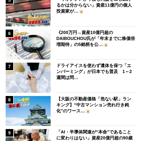
5
るかは分からない」資産11億円の個人
投資家が…
《200万円→資産10億円超の
6
DAIBOUCHOU氏が「年末までに株価倍
増期待」の5銘柄を公…
ドライアイスを使わず遺体を保つ「エ
7
ンバーミング」が日本でも普及 1～2
週間は問…
【大阪の不動産価格「危ない駅」ラン
8
キング】“中古マンション売れ行き鈍
化”のワース…
「AI・半導体関連が“本命”であること
9
に変わりはない」資産20億円超の90歳