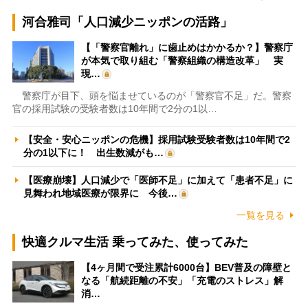
河合雅司「人口減少ニッポンの活路」
【「警察官離れ」に歯止めはかかるか？】警察庁
が本気で取り組む「警察組織の構造改革」 実
現…
警察庁が目下、頭を悩ませているのが「警察官不足」だ。警察
官の採用試験の受験者数は10年間で2分の1以…
【安全・安心ニッポンの危機】採用試験受験者数は10年間で2
分の1以下に！ 出生数減がも…
【医療崩壊】人口減少で「医師不足」に加えて「患者不足」に
見舞われ地域医療が限界に 今後…
一覧を見る
快適クルマ生活 乗ってみた、使ってみた
【4ヶ月間で受注累計6000台】BEV普及の障壁と
なる「航続距離の不安」「充電のストレス」解
消…