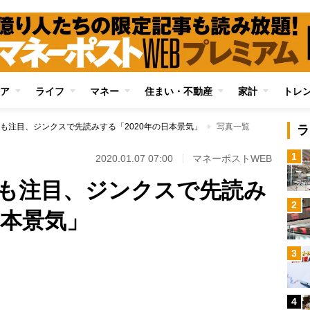
ア
ライフ
マネー
住まい・不動産
家計
トレ
も注目、ジンクスで先読みする「2020年の日本景気」
写真一覧
ラ
1
2020.01.07 07:00
マネーポストWEB
も注目、ジンクスで先読み
2
日本景気」
3
Loaded
:
89.01%
4