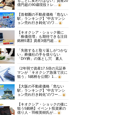
ることに変わりはない」資産20
億円超の90歳現役トレ…
【首都圏の不動産価格「危ない
駅」ランキング】“中古マンシ
ョン売れ行き鈍化”のワ…
【キオクシア・ショック後に
「株価倍増」も期待できる注目
銘柄5選】資産3億円超…
「失敗すると取り返しがつかな
い」葬儀社の手を借りない
「DIY葬」の落とし穴 素人
に…
《2年弱で資産17.5倍の元証券
マンが「キオクシア急落で次に
狙う」5銘柄を公開》1…
【大阪の不動産価格「危ない
駅」ランキング】“中古マンシ
ョン売れ行き鈍化”のワー…
【キオクシア・ショックの後に
狙う5銘柄】イベント投資家の
億り人・羽根英樹氏が…