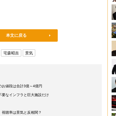
本文に戻る
宅森昭吉
景気
お値段は合計3億～4億円
不要なインフラと巨大施設だけ
』視聴率は景気と反相関？