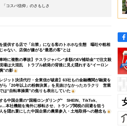
」「コスパ信仰」のさもしさ
を提供する店で「出禁」になる客のトホホな生態 嘔吐や粗相
じゃない、店側が嫌がる“最悪の客”とは
車時に複数の事故】テスラジャパン“多額のEV補助金”で注文殺
現場は大混乱 トラブル続発の背後に見え隠れする“イーロン
腕”の影
レジット決済代行・全東信が破産】63社もの金融機関が融資を
がら「20年以上の粉飾決算」を見抜けなかったカラクリ 営業
では“自転車操業”の焦りも表出していた
する中国企業の“国籍ロンダリング” SHEIN、TikTok、
mu…本社機能を海外に移転させ、トランプ関税の回避を狙う
人を隠れ蓑にした中国企業の農業参入・土地取得への懸念も