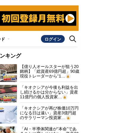
ンド
ログイン
ンキング
【億り人オールスターが狙う20
銘柄】「総資産69億円超」90歳
現役トレーダーから“1…
「キオクシアが今後も利益を出
し続けるかは分からない」資産
11億円の個人投資家…
「キオクシアが再び株価10万円
になる日は遠い」資産3億円超
のサラリーマン投資家…
「AI・半導体関連が“本命”であ