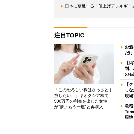
日本に蔓延する「値上げアレルギー
注目TOPIC
お酒
だけ
【納
到、
の右
【ク
「この恐ろしい株はさっさと手
しな
放したい…」キオクシア株で
現場
500万円の利益を出した女性
急増
が“夢よもう一度”と再購入
Te
現地