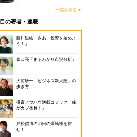
一覧を見る
目の著者・連載
藤川里絵「さあ、投資を始めよ
う！」
森口亮「まるわかり市況分析」
大前研一「ビジネス新大陸」の
歩き方
投資ノウハウ満載コミック「俺
がカブ番長！」
戸松信博の明日の爆騰株を探
せ！