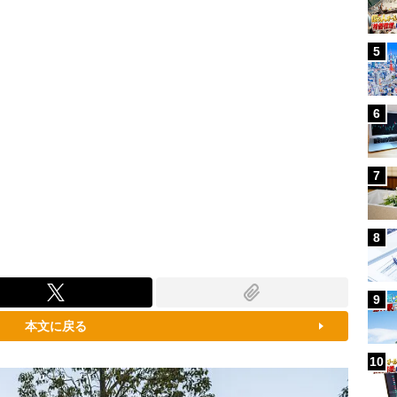
5
6
7
8
9
本文に戻る
10