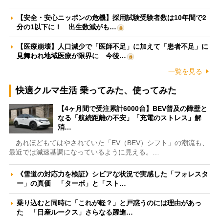
【安全・安心ニッポンの危機】採用試験受験者数は10年間で2
分の1以下に！ 出生数減がも…
【医療崩壊】人口減少で「医師不足」に加えて「患者不足」に
見舞われ地域医療が限界に 今後…
一覧を見る
快適クルマ生活 乗ってみた、使ってみた
【4ヶ月間で受注累計6000台】BEV普及の障壁と
なる「航続距離の不安」「充電のストレス」解
消…
あれほどもてはやされていた「EV（BEV）シフト」の潮流も、
最近では減速基調になっているように見える。…
《雪道の対応力を検証》シビアな状況で実感した「フォレスタ
ー」の真価 「ターボ」と「スト…
乗り込むと同時に「これが軽？」と戸惑うのには理由があっ
た 「日産ルークス」さらなる躍進…