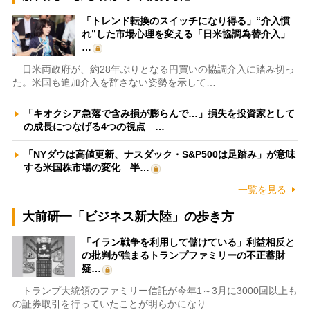
「トレンド転換のスイッチになり得る」“介入慣
れ”した市場心理を変える「日米協調為替介入」
…
日米両政府が、約28年ぶりとなる円買いの協調介入に踏み切っ
た。米国も追加介入を辞さない姿勢を示して…
「キオクシア急落で含み損が膨らんで…」損失を投資家として
の成長につなげる4つの視点 …
「NYダウは高値更新、ナスダック・S&P500は足踏み」が意味
する米国株市場の変化 半…
一覧を見る
大前研一「ビジネス新大陸」の歩き方
「イラン戦争を利用して儲けている」利益相反と
の批判が強まるトランプファミリーの不正蓄財
疑…
トランプ大統領のファミリー信託が今年1～3月に3000回以上も
の証券取引を行っていたことが明らかになり…