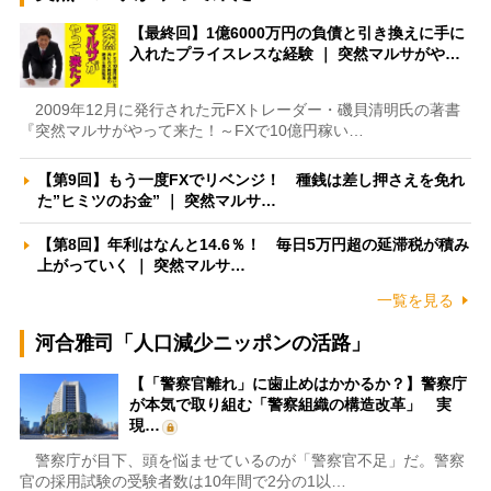
【最終回】1億6000万円の負債と引き換えに手に
入れたプライスレスな経験 ｜ 突然マルサがや…
2009年12月に発行された元FXトレーダー・磯貝清明氏の著書
『突然マルサがやって来た！～FXで10億円稼い…
【第9回】もう一度FXでリベンジ！ 種銭は差し押さえを免れ
た”ヒミツのお金” ｜ 突然マルサ…
【第8回】年利はなんと14.6％！ 毎日5万円超の延滞税が積み
上がっていく ｜ 突然マルサ…
一覧を見る
河合雅司「人口減少ニッポンの活路」
【「警察官離れ」に歯止めはかかるか？】警察庁
が本気で取り組む「警察組織の構造改革」 実
現…
警察庁が目下、頭を悩ませているのが「警察官不足」だ。警察
官の採用試験の受験者数は10年間で2分の1以…