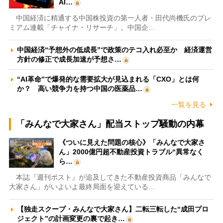
AI…
中国経済に精通する中国株投資の第一人者・田代尚機氏のプレ
ミアム連載「チャイナ・リサーチ」。中国企…
中国経済“予想外の低成長”で政策のテコ入れ必至か 経済運営
方針の修正で成長加速が予想さ…
“AI革命”で爆発的な需要拡大が見込まれる「CXO」とは何
か？ 高い競争力を持つ中国の医薬品…
一覧を見る
「みんなで大家さん」配当ストップ騒動の内幕
《ついに見えた問題の核心》「みんなで大家さ
ん」2000億円超不動産投資トラブル“異常なく
ら…
本誌『週刊ポスト』が追及してきた不動産投資商品「みんなで
大家さん」がいよいよ最終局面を迎えている…
【独走スクープ・みんなで大家さん】二転三転した“成田プロ
ジェクト”の計画変更の裏で起き…