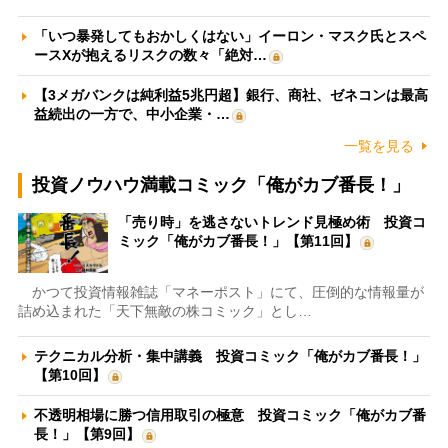
「いつ暴発してもおかしくはない」イーロン・マスク氏とスペ
ースXが抱えるリスクの数々「絶対…
【3メガバンクは純利益5兆円超】銀行、商社、ゼネコンは最高
益続出の一方で、中小企業・…
一覧を見る
投資ノウハウ満載コミック「俺がカブ番長！」
「売り時」を逃さないトレンド見極め術 投資コ
ミック「俺がカブ番長！」【第11回】
かつて投資情報雑誌「マネーポスト」にて、圧倒的な情報量が
詰め込まれた「天下無敵の株コミック」とし…
テクニカル分析・集中講義 投資コミック「俺がカブ番長！」
【第10回】
不透明相場に勝つ信用取引の極意 投資コミック「俺がカブ番
長！」【第9回】