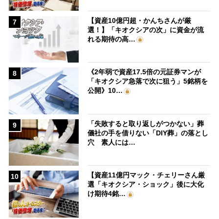
【資産10億円超・かんちさんが厳
7
選！】「キオクシアの次」に資金が流
れる期待の高…
《2年弱で資産17.5倍の元証券マンが
8
「キオクシア急落で次に狙う」5銘柄を
公開》10…
「失敗すると取り返しがつかない」葬
9
儀社の手を借りない「DIY葬」の落とし
穴 素人には…
【資産11億円マック・チェリーさん厳
10
選「キオクシア・ショック」後に大化
け期待4銘…