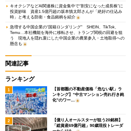
キオクシアなどAI関連株に資金集中で“割安になった成長株”に
投資妙味 資産1.5億円超の坂本慎太郎さんが「絶好の仕込み
時」と考える防衛・食品銘柄を紹介
急増する中国企業の“国籍ロンダリング” SHEIN、TikTok、
Temu…本社機能を海外に移転させ、トランプ関税の回避を狙
う 現地人を隠れ蓑にした中国企業の農業参入・土地取得への
懸念も
関連記事
ランキング
【首都圏の不動産価格「危ない駅」ラ
1
ンキング】“中古マンション売れ行き鈍
化”のワー…
【億り人オールスターが狙う20銘柄】
2
「総資産69億円超」90歳現役トレーダ
ーから“10…