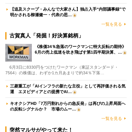
【追及スクープ・みんなで大家さん】独占入手“内部議事録”で
明かされる柳瀬健一・代表の思…
一覧を見る
古賀真人「発掘！好決算銘柄」
《株価34％急落のワークマンに特大反転の期待》
6月の売上低迷を吹き飛ばす第1四半期決算、…
6月3日に8330円をつけたワークマン（東証スタンダード・
7564）の株価は、わずか1カ月あまりで約34％下落…
三菱重工が「AIインフラの新たな主役」として再評価される気
運 エヌビディアとの提携でAI…
キオクシアHD「7万円割れからの急反発」は再びの上昇局面へ
の反転シグナルか？ 市場のムー…
一覧を見る
突然マルサがやって来た！