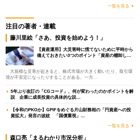
一覧を見る
注目の著者・連載
藤川里絵「さあ、投資を始めよう！」
【資産運用】大災害時に慌てないために平時から
備えておきたい3つのポイント「資産の棚卸し…
大規模な災害が起きると、株式市場が大きく動いたり、取引環
境が不安定になったりすることがある。一方…
5年ぶり改訂の「CGコード」、何が変わったのかポイントを解
説 企業に成長投資の具体的な説…
【令和のPKOか】GPIFをめぐる片山財務相の「円資産への投
資拡大」発言の波紋 「国債重視」…
一覧を見る
森口亮「まるわかり市況分析」