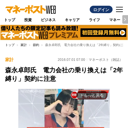
ログイン
トップ
投資
ビジネス
キャリア
ライフ
マネー
トップ
家計
節約
森永卓郎氏 電力会社の乗り換えは「2年縛り」契約に注
家計
2016.07.01 07:00
マネーポスト（雑誌）
森永卓郎氏 電力会社の乗り換えは「2年
縛り」契約に注意
もっと見る
arrow_forward_ios