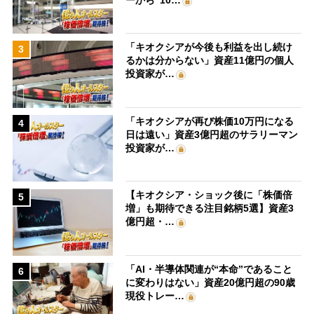
「キオクシアが今後も利益を出し続け
3
るかは分からない」資産11億円の個人
投資家が…
「キオクシアが再び株価10万円になる
4
日は遠い」資産3億円超のサラリーマン
投資家が…
【キオクシア・ショック後に「株価倍
5
増」も期待できる注目銘柄5選】資産3
億円超・…
「AI・半導体関連が“本命”であること
6
に変わりはない」資産20億円超の90歳
現役トレー…