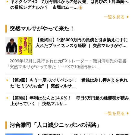
キオクシアHD「7万円割れからの急反発」は再びの上昇局面へ
の反転シグナルか？ 市場のムー…
一覧を見る
突然マルサがやって来た！
【最終回】1億6000万円の負債と引き換えに手に
入れたプライスレスな経験 ｜ 突然マルサがや…
2009年12月に発行された元FXトレーダー・磯貝清明氏の著書
『突然マルサがやって来た！～FXで10億円稼い…
【第9回】もう一度FXでリベンジ！ 種銭は差し押さえを免れ
た”ヒミツのお金” ｜ 突然マルサ…
【第8回】年利はなんと14.6％！ 毎日5万円超の延滞税が積み
上がっていく ｜ 突然マルサ…
一覧を見る
河合雅司「人口減少ニッポンの活路」