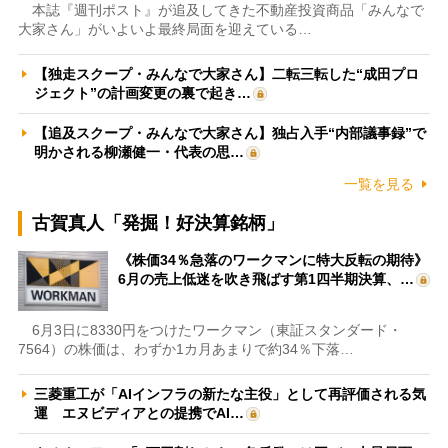
本誌『週刊ポスト』が追及してきた不動産投資商品「みんなで
大家さん」がいよいよ最終局面を迎えている…
【独走スクープ・みんなで大家さん】二転三転した“成田プロ
ジェクト”の計画変更の裏で起き…
【追及スクープ・みんなで大家さん】独占入手“内部議事録”で
明かされる柳瀬健一・代表の思…
一覧を見る
古賀真人「発掘！好決算銘柄」
《株価34％急落のワークマンに特大反転の期待》
6月の売上低迷を吹き飛ばす第1四半期決算、…
6月3日に8330円をつけたワークマン（東証スタンダード・
7564）の株価は、わずか1カ月あまりで約34％下落…
三菱重工が「AIインフラの新たな主役」として再評価される気
運 エヌビディアとの提携でAI…