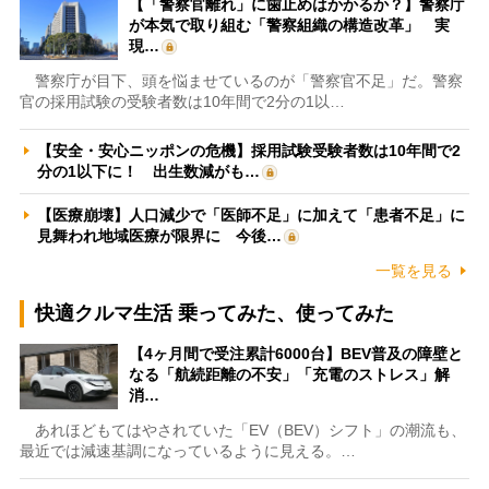
【「警察官離れ」に歯止めはかかるか？】警察庁
が本気で取り組む「警察組織の構造改革」 実
現…
警察庁が目下、頭を悩ませているのが「警察官不足」だ。警察
官の採用試験の受験者数は10年間で2分の1以…
【安全・安心ニッポンの危機】採用試験受験者数は10年間で2
分の1以下に！ 出生数減がも…
【医療崩壊】人口減少で「医師不足」に加えて「患者不足」に
見舞われ地域医療が限界に 今後…
一覧を見る
快適クルマ生活 乗ってみた、使ってみた
【4ヶ月間で受注累計6000台】BEV普及の障壁と
なる「航続距離の不安」「充電のストレス」解
消…
あれほどもてはやされていた「EV（BEV）シフト」の潮流も、
最近では減速基調になっているように見える。…