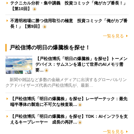
テクニカル分析・集中講義 投資コミック「俺がカブ番長！」
【第10回】
不透明相場に勝つ信用取引の極意 投資コミック「俺がカブ番
長！」【第9回】
一覧を見る
戸松信博の明日の爆騰株を探せ！
【戸松信博氏「明日の爆騰株」を探せ】トーメン
デバイス：サムスンを通じて世界のAIメモリ需
要…
新聞や雑誌など多数の金融メディアに出演するグローバルリン
クアドバイザーズ代表の戸松信博氏が、最新…
【戸松信博氏「明日の爆騰株」を探せ】レーザーテック：最先
端半導体の製造に不可欠な検査装…
【戸松信博氏「明日の爆騰株」を探せ】TDK：AIインフラを支
えるキープレーヤー 成長の再評…
一覧を見る