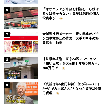
「キオクシアが今後も利益を出し続け
6
るかは分からない」資産11億円の個人
投資家が…
老舗遊技機メーカー・豊丸産業がパチ
7
ンコ事業停止の背景 大手と中小の格
差拡大に拍車…
【世帯年収別・東京23区マンション
8
「狙い目駅」を大公開】年収500万円、
700万円で…
《利益は年5億円前後》住み込みバイト
9
から“ギガ大家さん”となった資産200億
円税理…