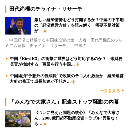
田代尚機のチャイナ・リサーチ
厳しい経済情勢をどう打開するか？中国の下半期
の「経済運営方針」を読み解く 需要不足対策
が…
中国経済に精通する中国株投資の第一人者・田代尚機氏のプレ
ミアム連載「チャイナ・リサーチ」。中国の…
中国「Kimi K3」の衝撃に世界はどう対応するのか？ 米財務
長官が検討する「蒸留を行う中国…
中国経済“予想外の低成長”で政策のテコ入れ必至か 経済運営
方針の修正で成長加速が予想さ…
一覧を見る
「みんなで大家さん」配当ストップ騒動の内幕
《ついに見えた問題の核心》「みんなで大家さ
ん」2000億円超不動産投資トラブル“異常なく
ら…