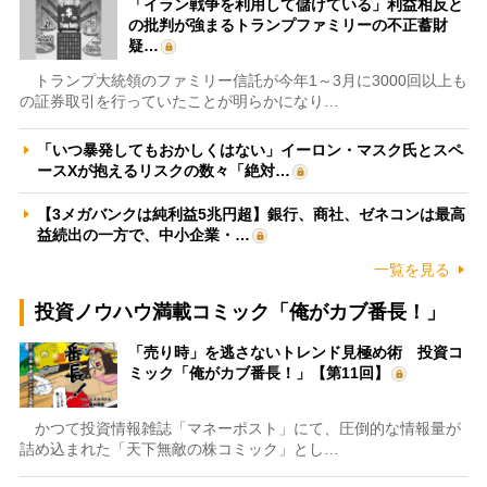
「イラン戦争を利用して儲けている」利益相反と
の批判が強まるトランプファミリーの不正蓄財
疑…
トランプ大統領のファミリー信託が今年1～3月に3000回以上も
の証券取引を行っていたことが明らかになり…
「いつ暴発してもおかしくはない」イーロン・マスク氏とスペ
ースXが抱えるリスクの数々「絶対…
【3メガバンクは純利益5兆円超】銀行、商社、ゼネコンは最高
益続出の一方で、中小企業・…
一覧を見る
投資ノウハウ満載コミック「俺がカブ番長！」
「売り時」を逃さないトレンド見極め術 投資コ
ミック「俺がカブ番長！」【第11回】
かつて投資情報雑誌「マネーポスト」にて、圧倒的な情報量が
詰め込まれた「天下無敵の株コミック」とし…