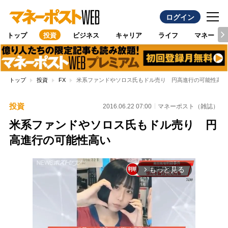
ログイン
トップ
投資
ビジネス
キャリア
ライフ
マネー
トップ
投資
FX
米系ファンドやソロス氏もドル売り 円高進行の可能性高い
投資
2016.06.22 07:00
マネーポスト（雑誌）
米系ファンドやソロス氏もドル売り 円
高進行の可能性高い
もっと見る
arrow_forward_ios