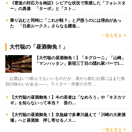
《雪道の対応力を検証》シビアな状況で実感した「フォレスタ
ー」の真価 「ターボ」と「スト…
乗り込むと同時に「これが軽？」と戸惑うのには理由があっ
た 「日産ルークス」さらなる躍進…
一覧を見る
大竹聡の「昼酒御免！」
【大竹聡の昼酒御免！】「ネグローニ」「山崎」
「マンハッタン」新宿三丁目の隠れ家バーで1…
お酒はいつ飲んでもいいものだが、昼から飲むお酒にはまた格
別の味わいがある――。ライター・作家の大竹…
【大竹聡の昼酒御免！】今の若者は「なめろう」や「キヌカツ
ギ」を知らないって本当？ 昔の…
【大竹聡の昼酒御免！】京急線で多摩川越えて「川崎の大衆酒
場」へと昼酒旅 押し寄せるノス…
一覧を見る