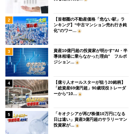
【首都圏の不動産価格「危ない駅」ラ
2
ンキング】“中古マンション売れ行き鈍
化”のワー…
資産10億円超の投資家が明かす“AI・半
3
導体相場に乗らなかった理由” フルポ
ジション…
【億り人オールスターが狙う20銘柄】
4
「総資産69億円超」90歳現役トレーダ
ーから“10…
「キオクシアが再び株価10万円になる
5
日は遠い」資産3億円超のサラリーマン
投資家が…