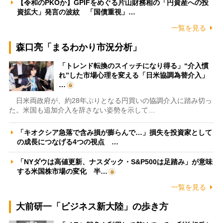
【令和のPKOか】GPIFをめぐる片山財務相の「円資産への投
資拡大」発言の波紋 「国債重視」…
一覧を見る
森口亮「まるわかり市況分析」
「トレンド転換のスイッチになり得る」“介入慣
れ”した市場心理を変える「日米協調為替介入」
…
日米両政府が、約28年ぶりとなる円買いの協調介入に踏み切っ
た。米国も追加介入を辞さない姿勢を示して…
「キオクシア急落で含み損が膨らんで…」損失を投資家として
の成長につなげる4つの視点 …
「NYダウは高値更新、ナスダック・S&P500は足踏み」が意味
する米国株市場の変化 半…
一覧を見る
大前研一「ビジネス新大陸」の歩き方