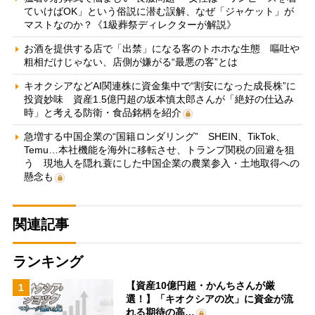
ていけばOK」という俗説に潜む誤解、なぜ「ジャケット」が
マストなのか？《1級葬祭ディレクターが解説》
お酒を提供する店で「出禁」になる客のトホホな生態 嘔吐や
粗相だけじゃない、店側が嫌がる“最悪の客”とは
キオクシアなどAI関連株に資金集中で“割安になった成長株”に
投資妙味 資産1.5億円超の坂本慎太郎さんが「絶好の仕込み
時」と考える防衛・食品銘柄を紹介
急増する中国企業の“国籍ロンダリング” SHEIN、TikTok、
Temu…本社機能を海外に移転させ、トランプ関税の回避を狙
う 現地人を隠れ蓑にした中国企業の農業参入・土地取得への
懸念も
関連記事
ランキング
【資産10億円超・かんちさんが厳
1
選！】「キオクシアの次」に資金が流
れる期待の高…