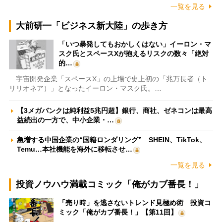
一覧を見る
大前研一「ビジネス新大陸」の歩き方
「いつ暴発してもおかしくはない」イーロン・マ
スク氏とスペースXが抱えるリスクの数々「絶対
的…
宇宙開発企業「スペースX」の上場で史上初の「兆万長者（ト
リリオネア）」となったイーロン・マスク氏。…
【3メガバンクは純利益5兆円超】銀行、商社、ゼネコンは最高
益続出の一方で、中小企業・…
急増する中国企業の“国籍ロンダリング” SHEIN、TikTok、
Temu…本社機能を海外に移転させ…
一覧を見る
投資ノウハウ満載コミック「俺がカブ番長！」
「売り時」を逃さないトレンド見極め術 投資コ
ミック「俺がカブ番長！」【第11回】