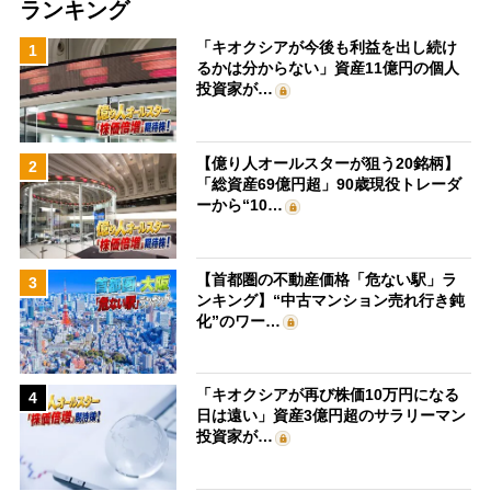
ランキング
「キオクシアが今後も利益を出し続け
1
るかは分からない」資産11億円の個人
投資家が…
【億り人オールスターが狙う20銘柄】
2
「総資産69億円超」90歳現役トレーダ
ーから“10…
【首都圏の不動産価格「危ない駅」ラ
3
ンキング】“中古マンション売れ行き鈍
化”のワー…
「キオクシアが再び株価10万円になる
4
日は遠い」資産3億円超のサラリーマン
投資家が…