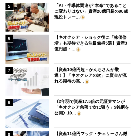
「AI・半導体関連が“本命”であること
5
に変わりはない」資産20億円超の90歳
現役トレー…
【キオクシア・ショック後に「株価倍
6
増」も期待できる注目銘柄5選】資産3
億円超・…
【資産10億円超・かんちさんが厳
7
選！】「キオクシアの次」に資金が流
れる期待の高…
《2年弱で資産17.5倍の元証券マンが
8
「キオクシア急落で次に狙う」5銘柄を
公開》10…
【資産11億円マック・チェリーさん厳
9