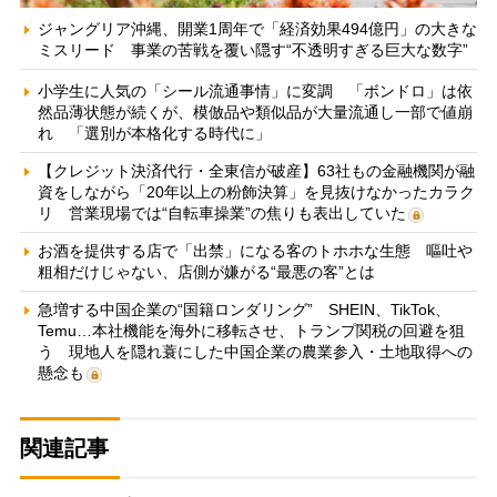
ジャングリア沖縄、開業1周年で「経済効果494億円」の大きな
ミスリード 事業の苦戦を覆い隠す“不透明すぎる巨大な数字”
小学生に人気の「シール流通事情」に変調 「ボンドロ」は依
然品薄状態が続くが、模倣品や類似品が大量流通し一部で値崩
れ 「選別が本格化する時代に」
【クレジット決済代行・全東信が破産】63社もの金融機関が融
資をしながら「20年以上の粉飾決算」を見抜けなかったカラク
リ 営業現場では“自転車操業”の焦りも表出していた
お酒を提供する店で「出禁」になる客のトホホな生態 嘔吐や
粗相だけじゃない、店側が嫌がる“最悪の客”とは
急増する中国企業の“国籍ロンダリング” SHEIN、TikTok、
Temu…本社機能を海外に移転させ、トランプ関税の回避を狙
う 現地人を隠れ蓑にした中国企業の農業参入・土地取得への
懸念も
関連記事