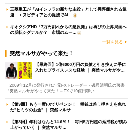
三菱重工が「AIインフラの新たな主役」として再評価される気
運 エヌビディアとの提携でAI…
キオクシアHD「7万円割れからの急反発」は再びの上昇局面へ
の反転シグナルか？ 市場のムー…
一覧を見る
突然マルサがやって来た！
【最終回】1億6000万円の負債と引き換えに手に
入れたプライスレスな経験 ｜ 突然マルサがや…
2009年12月に発行された元FXトレーダー・磯貝清明氏の著書
『突然マルサがやって来た！～FXで10億円稼い…
【第9回】もう一度FXでリベンジ！ 種銭は差し押さえを免れ
た”ヒミツのお金” ｜ 突然マルサ…
【第8回】年利はなんと14.6％！ 毎日5万円超の延滞税が積み
上がっていく ｜ 突然マルサ…