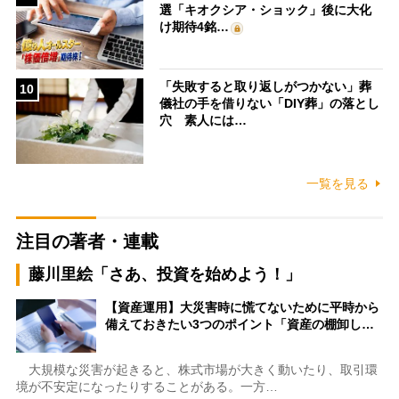
選「キオクシア・ショック」後に大化
け期待4銘…
「失敗すると取り返しがつかない」葬
10
儀社の手を借りない「DIY葬」の落とし
穴 素人には…
一覧を見る
注目の著者・連載
藤川里絵「さあ、投資を始めよう！」
【資産運用】大災害時に慌てないために平時から
備えておきたい3つのポイント「資産の棚卸し…
大規模な災害が起きると、株式市場が大きく動いたり、取引環
境が不安定になったりすることがある。一方…