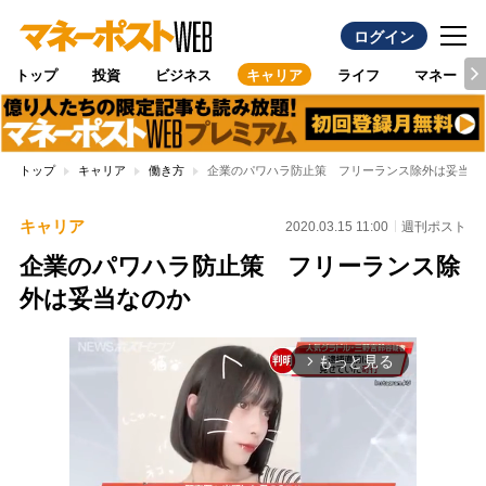
ログイン
トップ
投資
ビジネス
キャリア
ライフ
マネー
トップ
キャリア
働き方
企業のパワハラ防止策 フリーランス除外は妥当な
キャリア
2020.03.15 11:00
週刊ポスト
企業のパワハラ防止策 フリーランス除
外は妥当なのか
もっと見る
arrow_forward_ios