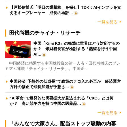
【戸松信博氏「明日の爆騰株」を探せ】TDK：AIインフラを支
えるキープレーヤー 成長の再評…
一覧を見る
田代尚機のチャイナ・リサーチ
中国「Kimi K3」の衝撃に世界はどう対応するの
か？ 米財務長官が検討する「蒸留を行う中国
AI…
中国経済に精通する中国株投資の第一人者・田代尚機氏のプレ
ミアム連載「チャイナ・リサーチ」。中国企…
中国経済“予想外の低成長”で政策のテコ入れ必至か 経済運営
方針の修正で成長加速が予想さ…
“AI革命”で爆発的な需要拡大が見込まれる「CXO」とは何
か？ 高い競争力を持つ中国の医薬品…
一覧を見る
「みんなで大家さん」配当ストップ騒動の内幕