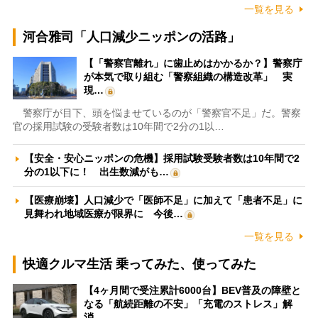
一覧を見る
河合雅司「人口減少ニッポンの活路」
【「警察官離れ」に歯止めはかかるか？】警察庁
が本気で取り組む「警察組織の構造改革」 実
現…
警察庁が目下、頭を悩ませているのが「警察官不足」だ。警察
官の採用試験の受験者数は10年間で2分の1以…
【安全・安心ニッポンの危機】採用試験受験者数は10年間で2
分の1以下に！ 出生数減がも…
【医療崩壊】人口減少で「医師不足」に加えて「患者不足」に
見舞われ地域医療が限界に 今後…
一覧を見る
快適クルマ生活 乗ってみた、使ってみた
【4ヶ月間で受注累計6000台】BEV普及の障壁と
なる「航続距離の不安」「充電のストレス」解
消…