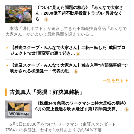
《ついに見えた問題の核心》「みんなで大家さ
ん」2000億円超不動産投資トラブル“異常なく
ら…
本誌『週刊ポスト』が追及してきた不動産投資商品「みんなで
大家さん」がいよいよ最終局面を迎えている…
【独走スクープ・みんなで大家さん】二転三転した“成田プロ
ジェクト”の計画変更の裏で起き…
【追及スクープ・みんなで大家さん】独占入手“内部議事録”で
明かされる柳瀬健一・代表の思…
一覧を見る
古賀真人「発掘！好決算銘柄」
《株価34％急落のワークマンに特大反転の期待》
6月の売上低迷を吹き飛ばす第1四半期決算、…
6月3日に8330円をつけたワークマン（東証スタンダード・
7564）の株価は、わずか1カ月あまりで約34％下落…