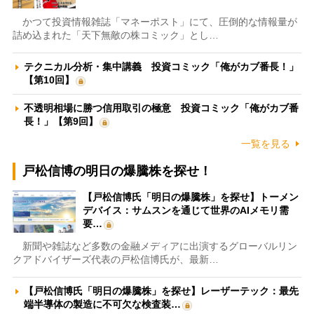
かつて投資情報雑誌「マネーポスト」にて、圧倒的な情報量が
詰め込まれた「天下無敵の株コミック」とし…
テクニカル分析・集中講義 投資コミック「俺がカブ番長！」
【第10回】
不透明相場に勝つ信用取引の極意 投資コミック「俺がカブ番
長！」【第9回】
一覧を見る
戸松信博の明日の爆騰株を探せ！
【戸松信博氏「明日の爆騰株」を探せ】トーメン
デバイス：サムスンを通じて世界のAIメモリ需
要…
新聞や雑誌など多数の金融メディアに出演するグローバルリン
クアドバイザーズ代表の戸松信博氏が、最新…
【戸松信博氏「明日の爆騰株」を探せ】レーザーテック：最先
端半導体の製造に不可欠な検査装…