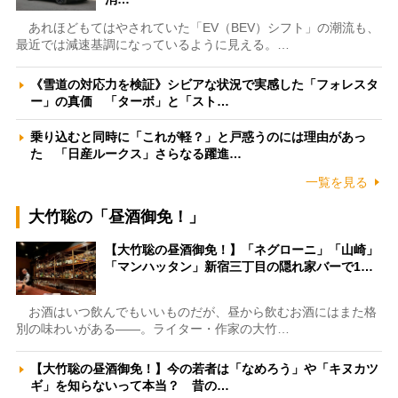
あれほどもてはやされていた「EV（BEV）シフト」の潮流も、
最近では減速基調になっているように見える。…
《雪道の対応力を検証》シビアな状況で実感した「フォレスタ
ー」の真価 「ターボ」と「スト…
乗り込むと同時に「これが軽？」と戸惑うのには理由があっ
た 「日産ルークス」さらなる躍進…
一覧を見る
大竹聡の「昼酒御免！」
【大竹聡の昼酒御免！】「ネグローニ」「山崎」
「マンハッタン」新宿三丁目の隠れ家バーで1…
お酒はいつ飲んでもいいものだが、昼から飲むお酒にはまた格
別の味わいがある――。ライター・作家の大竹…
【大竹聡の昼酒御免！】今の若者は「なめろう」や「キヌカツ
ギ」を知らないって本当？ 昔の…