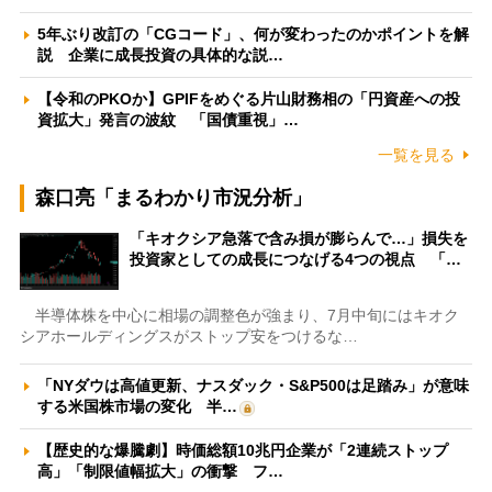
5年ぶり改訂の「CGコード」、何が変わったのかポイントを解
説 企業に成長投資の具体的な説…
【令和のPKOか】GPIFをめぐる片山財務相の「円資産への投
資拡大」発言の波紋 「国債重視」…
一覧を見る
森口亮「まるわかり市況分析」
「キオクシア急落で含み損が膨らんで…」損失を
投資家としての成長につなげる4つの視点 「…
半導体株を中心に相場の調整色が強まり、7月中旬にはキオク
シアホールディングスがストップ安をつけるな…
「NYダウは高値更新、ナスダック・S&P500は足踏み」が意味
する米国株市場の変化 半…
【歴史的な爆騰劇】時価総額10兆円企業が「2連続ストップ
高」「制限値幅拡大」の衝撃 フ…