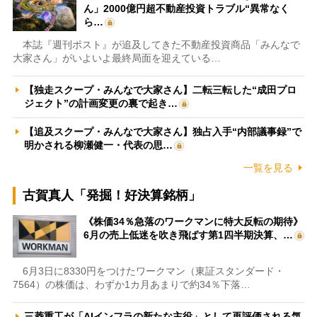
ん」2000億円超不動産投資トラブル“異常なく
ら…
本誌『週刊ポスト』が追及してきた不動産投資商品「みんなで
大家さん」がいよいよ最終局面を迎えている…
【独走スクープ・みんなで大家さん】二転三転した“成田プロ
ジェクト”の計画変更の裏で起き…
【追及スクープ・みんなで大家さん】独占入手“内部議事録”で
明かされる柳瀬健一・代表の思…
一覧を見る
古賀真人「発掘！好決算銘柄」
《株価34％急落のワークマンに特大反転の期待》
6月の売上低迷を吹き飛ばす第1四半期決算、…
6月3日に8330円をつけたワークマン（東証スタンダード・
7564）の株価は、わずか1カ月あまりで約34％下落…
三菱重工が「AIインフラの新たな主役」として再評価される気