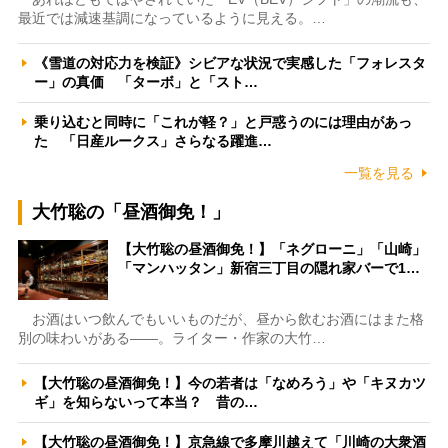
最近では減速基調になっているように見える。…
《雪道の対応力を検証》シビアな状況で実感した「フォレスタ
ー」の真価 「ターボ」と「スト…
乗り込むと同時に「これが軽？」と戸惑うのには理由があっ
た 「日産ルークス」さらなる躍進…
一覧を見る
大竹聡の「昼酒御免！」
【大竹聡の昼酒御免！】「ネグローニ」「山崎」
「マンハッタン」新宿三丁目の隠れ家バーで1…
お酒はいつ飲んでもいいものだが、昼から飲むお酒にはまた格
別の味わいがある――。ライター・作家の大竹…
【大竹聡の昼酒御免！】今の若者は「なめろう」や「キヌカツ
ギ」を知らないって本当？ 昔の…
【大竹聡の昼酒御免！】京急線で多摩川越えて「川崎の大衆酒