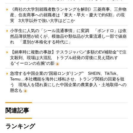
《商社の大学別就職者数ランキングを解剖》三菱商事、三井物
産、住友商事への就職者は「東大・早大・慶大で約6割」の現
実 3大学以外で強い大学はどこか
小学生に人気の「シール流通事情」に変調 「ボンドロ」は依
然品薄状態が続くが、模倣品や類似品が大量流通し一部で値崩
れ 「選別が本格化する時代に」
【納車時に複数の事故】テスラジャパン“多額のEV補助金”で注
文殺到、現場は大混乱 トラブル続発の背後に見え隠れす
る“イーロンの右腕”の影
急増する中国企業の“国籍ロンダリング” SHEIN、TikTok、
Temu…本社機能を海外に移転させ、トランプ関税の回避を狙
う 現地人を隠れ蓑にした中国企業の農業参入・土地取得への
懸念も
関連記事
ランキング