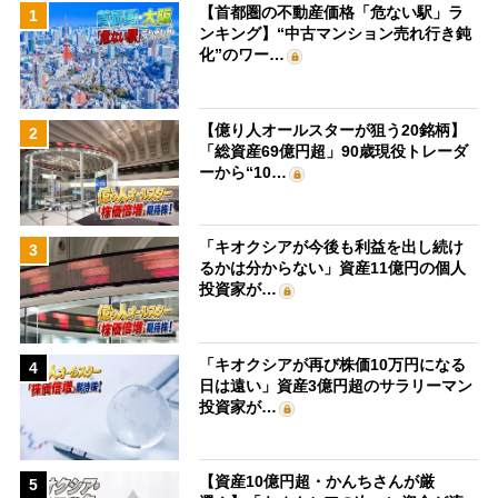
【首都圏の不動産価格「危ない駅」ラ
1
ンキング】“中古マンション売れ行き鈍
化”のワー…
【億り人オールスターが狙う20銘柄】
2
「総資産69億円超」90歳現役トレーダ
ーから“10…
「キオクシアが今後も利益を出し続け
3
るかは分からない」資産11億円の個人
投資家が…
「キオクシアが再び株価10万円になる
4
日は遠い」資産3億円超のサラリーマン
投資家が…
【資産10億円超・かんちさんが厳
5