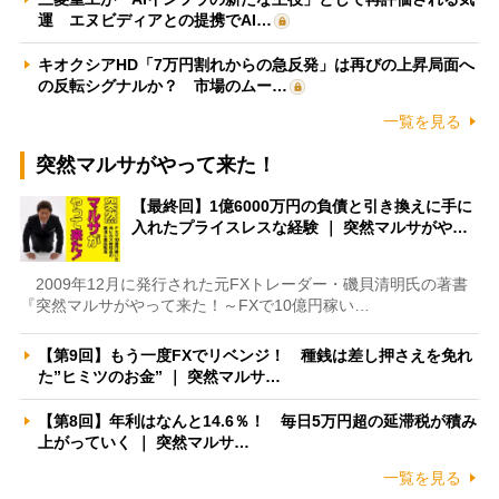
運 エヌビディアとの提携でAI…
キオクシアHD「7万円割れからの急反発」は再びの上昇局面へ
の反転シグナルか？ 市場のムー…
一覧を見る
突然マルサがやって来た！
【最終回】1億6000万円の負債と引き換えに手に
入れたプライスレスな経験 ｜ 突然マルサがや…
2009年12月に発行された元FXトレーダー・磯貝清明氏の著書
『突然マルサがやって来た！～FXで10億円稼い…
【第9回】もう一度FXでリベンジ！ 種銭は差し押さえを免れ
た”ヒミツのお金” ｜ 突然マルサ…
【第8回】年利はなんと14.6％！ 毎日5万円超の延滞税が積み
上がっていく ｜ 突然マルサ…
一覧を見る