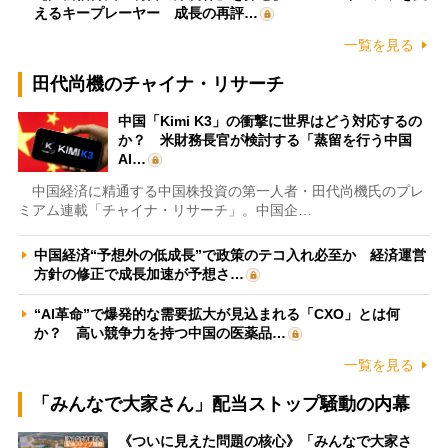
えるキープレーヤー 成長の再評…
一覧を見る
田代尚機のチャイナ・リサーチ
中国「Kimi K3」の衝撃に世界はどう対応するの
か？ 米財務長官が検討する「蒸留を行う中国
AI…
中国経済に精通する中国株投資の第一人者・田代尚機氏のプレ
ミアム連載「チャイナ・リサーチ」。中国企…
中国経済“予想外の低成長”で政策のテコ入れ必至か 経済運営
方針の修正で成長加速が予想さ…
“AI革命”で爆発的な需要拡大が見込まれる「CXO」とは何
か？ 高い競争力を持つ中国の医薬品…
一覧を見る
「みんなで大家さん」配当ストップ騒動の内幕
《ついに見えた問題の核心》「みんなで大家さ