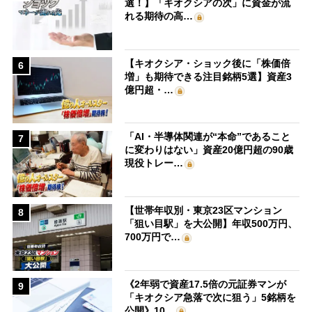
選！】「キオクシアの次」に資金が流
れる期待の高…
【キオクシア・ショック後に「株価倍
6
増」も期待できる注目銘柄5選】資産3
億円超・…
「AI・半導体関連が“本命”であること
7
に変わりはない」資産20億円超の90歳
現役トレー…
【世帯年収別・東京23区マンション
8
「狙い目駅」を大公開】年収500万円、
700万円で…
《2年弱で資産17.5倍の元証券マンが
9
「キオクシア急落で次に狙う」5銘柄を
公開》10…