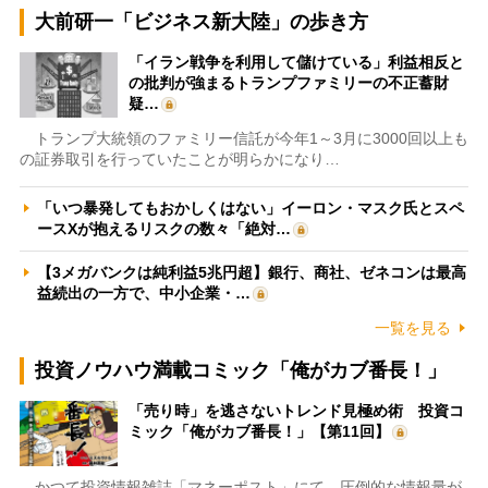
大前研一「ビジネス新大陸」の歩き方
「イラン戦争を利用して儲けている」利益相反と
の批判が強まるトランプファミリーの不正蓄財
疑…
トランプ大統領のファミリー信託が今年1～3月に3000回以上も
の証券取引を行っていたことが明らかになり…
「いつ暴発してもおかしくはない」イーロン・マスク氏とスペ
ースXが抱えるリスクの数々「絶対…
【3メガバンクは純利益5兆円超】銀行、商社、ゼネコンは最高
益続出の一方で、中小企業・…
一覧を見る
投資ノウハウ満載コミック「俺がカブ番長！」
「売り時」を逃さないトレンド見極め術 投資コ
ミック「俺がカブ番長！」【第11回】
かつて投資情報雑誌「マネーポスト」にて、圧倒的な情報量が