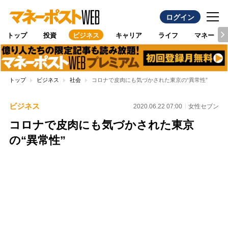
ログイン
トップ
投資
ビジネス
キャリア
ライフ
マネー
トップ
ビジネス
社会
コロナで皮肉にも気づかされた東京の“異常性”
ビジネス
2020.06.22 07:00
女性セブン
コロナで皮肉にも気づかされた東京
の“異常性”
Loaded
:
100.00%
/
Unmute