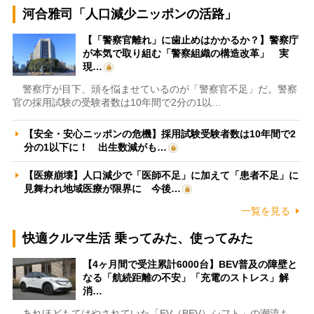
河合雅司「人口減少ニッポンの活路」
【「警察官離れ」に歯止めはかかるか？】警察庁
が本気で取り組む「警察組織の構造改革」 実
現…
警察庁が目下、頭を悩ませているのが「警察官不足」だ。警察
官の採用試験の受験者数は10年間で2分の1以…
【安全・安心ニッポンの危機】採用試験受験者数は10年間で2
分の1以下に！ 出生数減がも…
【医療崩壊】人口減少で「医師不足」に加えて「患者不足」に
見舞われ地域医療が限界に 今後…
一覧を見る
快適クルマ生活 乗ってみた、使ってみた
【4ヶ月間で受注累計6000台】BEV普及の障壁と
なる「航続距離の不安」「充電のストレス」解
消…
あれほどもてはやされていた「EV（BEV）シフト」の潮流も、