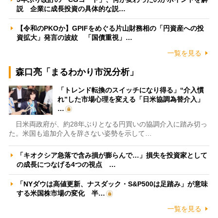
説 企業に成長投資の具体的な説…
【令和のPKOか】GPIFをめぐる片山財務相の「円資産への投
資拡大」発言の波紋 「国債重視」…
一覧を見る
森口亮「まるわかり市況分析」
「トレンド転換のスイッチになり得る」“介入慣
れ”した市場心理を変える「日米協調為替介入」
…
日米両政府が、約28年ぶりとなる円買いの協調介入に踏み切っ
た。米国も追加介入を辞さない姿勢を示して…
「キオクシア急落で含み損が膨らんで…」損失を投資家として
の成長につなげる4つの視点 …
「NYダウは高値更新、ナスダック・S&P500は足踏み」が意味
する米国株市場の変化 半…
一覧を見る