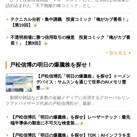
詰め込まれた「天下無敵の株コミック」とし…
テクニカル分析・集中講義 投資コミック「俺がカブ番長！」
【第10回】
不透明相場に勝つ信用取引の極意 投資コミック「俺がカブ番
長！」【第9回】
一覧を見る
戸松信博の明日の爆騰株を探せ！
【戸松信博氏「明日の爆騰株」を探せ】トーメン
デバイス：サムスンを通じて世界のAIメモリ需
要…
新聞や雑誌など多数の金融メディアに出演するグローバルリン
クアドバイザーズ代表の戸松信博氏が、最新…
【戸松信博氏「明日の爆騰株」を探せ】レーザーテック：最先
端半導体の製造に不可欠な検査装…
【戸松信博氏「明日の爆騰株」を探せ】TDK：AIインフラを支