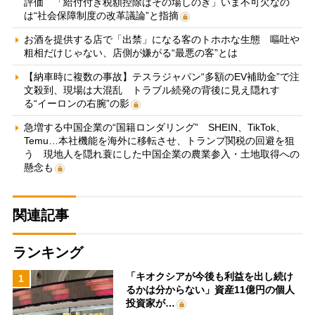
評価 「給付付き税額控除はその場しのぎ」いま不可欠なの
は“社会保障制度の改革議論”と指摘
お酒を提供する店で「出禁」になる客のトホホな生態 嘔吐や
粗相だけじゃない、店側が嫌がる“最悪の客”とは
【納車時に複数の事故】テスラジャパン“多額のEV補助金”で注
文殺到、現場は大混乱 トラブル続発の背後に見え隠れす
る“イーロンの右腕”の影
急増する中国企業の“国籍ロンダリング” SHEIN、TikTok、
Temu…本社機能を海外に移転させ、トランプ関税の回避を狙
う 現地人を隠れ蓑にした中国企業の農業参入・土地取得への
懸念も
関連記事
ランキング
「キオクシアが今後も利益を出し続け
1
るかは分からない」資産11億円の個人
投資家が…