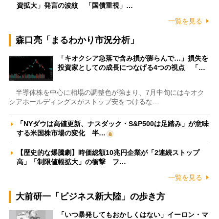
資拡大」発言の波紋 「国債重視」…
一覧を見る
森口亮「まるわかり市況分析」
「キオクシア急落で含み損が膨らんで…」損失を
投資家としての成長につなげる4つの視点 「…
半導体株を中心に相場の調整色が強まり、7月中旬にはキオク
シアホールディングスがストップ安をつけるな…
「NYダウは高値更新、ナスダック・S&P500は足踏み」が意味
する米国株市場の変化 半…
【歴史的な爆騰劇】時価総額10兆円企業が「2連続ストップ
高」「制限値幅拡大」の衝撃 フ…
一覧を見る
大前研一「ビジネス新大陸」の歩き方
「いつ暴発してもおかしくはない」イーロン・マ