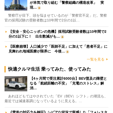
が本気で取り組む「警察組織の構造改革」 実
現…
警察庁が目下、頭を悩ませているのが「警察官不足」だ。警察
官の採用試験の受験者数は10年間で2分の1以…
【安全・安心ニッポンの危機】採用試験受験者数は10年間で2
分の1以下に！ 出生数減がも…
【医療崩壊】人口減少で「医師不足」に加えて「患者不足」に
見舞われ地域医療が限界に 今後…
一覧を見る
快適クルマ生活 乗ってみた、使ってみた
【4ヶ月間で受注累計6000台】BEV普及の障壁と
なる「航続距離の不安」「充電のストレス」解
消…
あれほどもてはやされていた「EV（BEV）シフト」の潮流も、
最近では減速基調になっているように見える。…
《雪道の対応力を検証》シビアな状況で実感した「フォレスタ