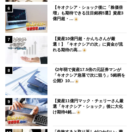
【キオクシア・ショック後に「株価倍
6
増」も期待できる注目銘柄5選】資産3
億円超・…
【資産10億円超・かんちさんが厳
7
選！】「キオクシアの次」に資金が流
れる期待の高…
《2年弱で資産17.5倍の元証券マンが
8
「キオクシア急落で次に狙う」5銘柄を
公開》10…
【資産11億円マック・チェリーさん厳
9
選「キオクシア・ショック」後に大化
け期待4銘…
「失敗すると取り返しがつかない」葬