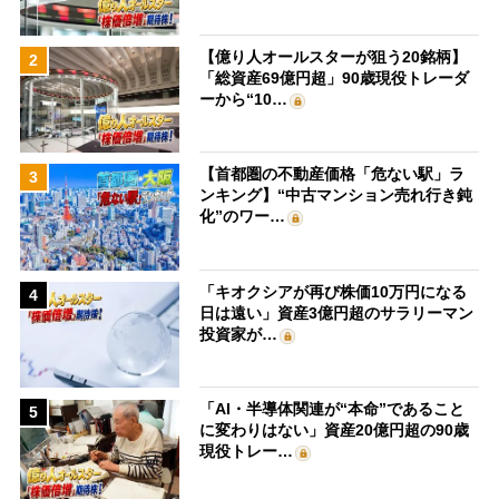
【億り人オールスターが狙う20銘柄】
2
「総資産69億円超」90歳現役トレーダ
ーから“10…
【首都圏の不動産価格「危ない駅」ラ
3
ンキング】“中古マンション売れ行き鈍
化”のワー…
「キオクシアが再び株価10万円になる
4
日は遠い」資産3億円超のサラリーマン
投資家が…
「AI・半導体関連が“本命”であること
5
に変わりはない」資産20億円超の90歳
現役トレー…