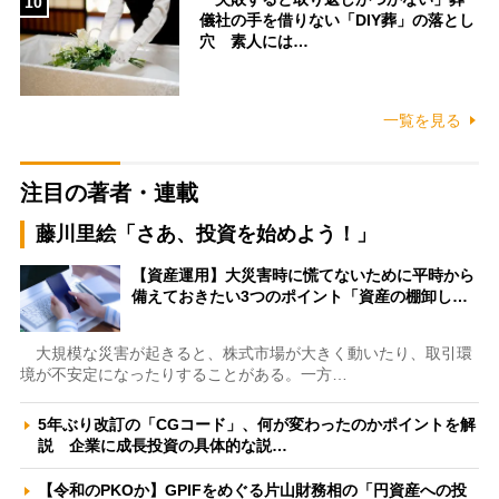
10
儀社の手を借りない「DIY葬」の落とし
穴 素人には…
一覧を見る
注目の著者・連載
藤川里絵「さあ、投資を始めよう！」
【資産運用】大災害時に慌てないために平時から
備えておきたい3つのポイント「資産の棚卸し…
大規模な災害が起きると、株式市場が大きく動いたり、取引環
境が不安定になったりすることがある。一方…
5年ぶり改訂の「CGコード」、何が変わったのかポイントを解
説 企業に成長投資の具体的な説…
【令和のPKOか】GPIFをめぐる片山財務相の「円資産への投