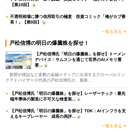
【第10回】
不透明相場に勝つ信用取引の極意 投資コミック「俺がカブ番
長！」【第9回】
一覧を見る
戸松信博の明日の爆騰株を探せ！
【戸松信博氏「明日の爆騰株」を探せ】トーメン
デバイス：サムスンを通じて世界のAIメモリ需
要…
新聞や雑誌など多数の金融メディアに出演するグローバルリン
クアドバイザーズ代表の戸松信博氏が、最新…
【戸松信博氏「明日の爆騰株」を探せ】レーザーテック：最先
端半導体の製造に不可欠な検査装…
【戸松信博氏「明日の爆騰株」を探せ】TDK：AIインフラを支
えるキープレーヤー 成長の再評…
一覧を見る