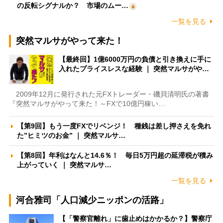
の反転シグナルか？ 市場のムー…
一覧を見る
突然マルサがやって来た！
【最終回】1億6000万円の負債と引き換えに手に
入れたプライスレスな経験 ｜ 突然マルサがや…
2009年12月に発行された元FXトレーダー・磯貝清明氏の著書
『突然マルサがやって来た！～FXで10億円稼い…
【第9回】もう一度FXでリベンジ！ 種銭は差し押さえを免れ
た”ヒミツのお金” ｜ 突然マルサ…
【第8回】年利はなんと14.6％！ 毎日5万円超の延滞税が積み
上がっていく ｜ 突然マルサ…
一覧を見る
河合雅司「人口減少ニッポンの活路」
【「警察官離れ」に歯止めはかかるか？】警察庁