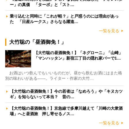
ー」の真価 「ターボ」と「スト…
乗り込むと同時に「これが軽？」と戸惑うのには理由があっ
た 「日産ルークス」さらなる躍進…
一覧を見る
大竹聡の「昼酒御免！」
【大竹聡の昼酒御免！】「ネグローニ」「山崎」
「マンハッタン」新宿三丁目の隠れ家バーで1…
お酒はいつ飲んでもいいものだが、昼から飲むお酒にはまた格
別の味わいがある――。ライター・作家の大竹…
【大竹聡の昼酒御免！】今の若者は「なめろう」や「キヌカツ
ギ」を知らないって本当？ 昔の…
【大竹聡の昼酒御免！】京急線で多摩川越えて「川崎の大衆酒
場」へと昼酒旅 押し寄せるノス…
一覧を見る