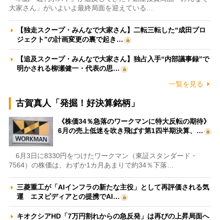
大家さん」がいよいよ最終局面を迎えている…
【独走スクープ・みんなで大家さん】二転三転した“成田プロ
ジェクト”の計画変更の裏で起き…
【追及スクープ・みんなで大家さん】独占入手“内部議事録”で
明かされる柳瀬健一・代表の思…
一覧を見る
古賀真人「発掘！好決算銘柄」
《株価34％急落のワークマンに特大反転の期待》
6月の売上低迷を吹き飛ばす第1四半期決算、…
6月3日に8330円をつけたワークマン（東証スタンダード・
7564）の株価は、わずか1カ月あまりで約34％下落…
三菱重工が「AIインフラの新たな主役」として再評価される気
運 エヌビディアとの提携でAI…
キオクシアHD「7万円割れからの急反発」は再びの上昇局面へ