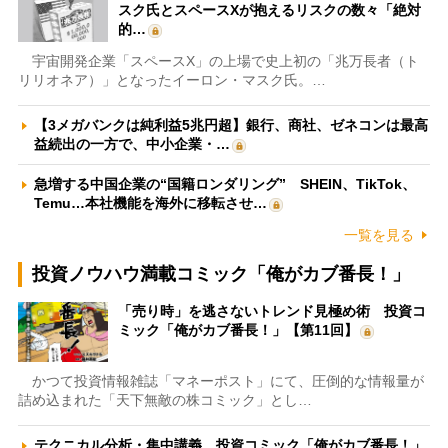
スク氏とスペースXが抱えるリスクの数々「絶対
的…
宇宙開発企業「スペースX」の上場で史上初の「兆万長者（ト
リリオネア）」となったイーロン・マスク氏。…
【3メガバンクは純利益5兆円超】銀行、商社、ゼネコンは最高
益続出の一方で、中小企業・…
急増する中国企業の“国籍ロンダリング” SHEIN、TikTok、
Temu…本社機能を海外に移転させ…
一覧を見る
投資ノウハウ満載コミック「俺がカブ番長！」
「売り時」を逃さないトレンド見極め術 投資コ
ミック「俺がカブ番長！」【第11回】
かつて投資情報雑誌「マネーポスト」にて、圧倒的な情報量が
詰め込まれた「天下無敵の株コミック」とし…
テクニカル分析・集中講義 投資コミック「俺がカブ番長！」