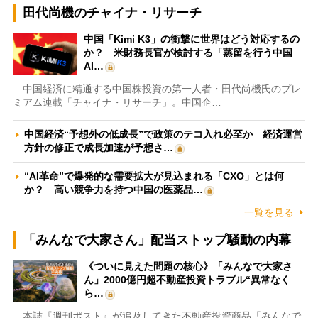
田代尚機のチャイナ・リサーチ
中国「Kimi K3」の衝撃に世界はどう対応するの
か？ 米財務長官が検討する「蒸留を行う中国
AI…
中国経済に精通する中国株投資の第一人者・田代尚機氏のプレ
ミアム連載「チャイナ・リサーチ」。中国企…
中国経済“予想外の低成長”で政策のテコ入れ必至か 経済運営
方針の修正で成長加速が予想さ…
“AI革命”で爆発的な需要拡大が見込まれる「CXO」とは何
か？ 高い競争力を持つ中国の医薬品…
一覧を見る
「みんなで大家さん」配当ストップ騒動の内幕
《ついに見えた問題の核心》「みんなで大家さ
ん」2000億円超不動産投資トラブル“異常なく
ら…
本誌『週刊ポスト』が追及してきた不動産投資商品「みんなで